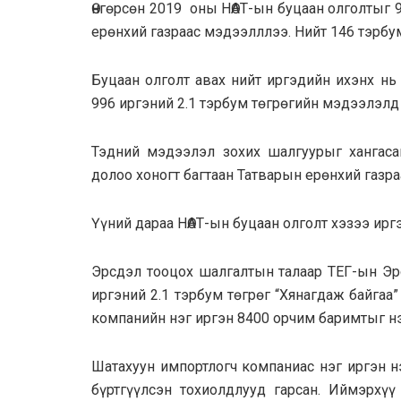
Өнгөрсөн 2019 оны НӨAТ-ын буцaaн олголтыг 
ерөнхий газраас мэдээлллээ. Нийт 146 тэрбум
Буцaaн олголт авах нийт иргэдийн ихэнх нь
996 иргэний 2.1 тэрбум төгрөгийн мэдээлэлд 
Тэдний мэдээлэл зохих шалгуурыг хангаса
долоо хоногт багтаан Татварын ерөнхий газр
Үүний дараа НӨAТ-ын буцаан олголт хэзээ ир
Эрсдэл тооцох шалгалтын талаар ТЕГ-ын Эрс
иргэний 2.1 тэрбум төгрөг “Хянагдаж байгаа
компанийн нэг иргэн 8400 орчим баримтыг нэ
Шaтaхуун импортлогч компаниас нэг иргэн н
бүртгүүлсэн тохиолдлууд гарсан. Иймэрхүү