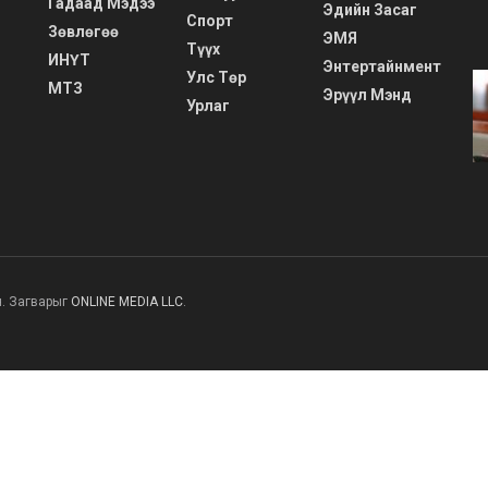
Гадаад Мэдээ
Эдийн Засаг
Спорт
Зөвлөгөө
ЭМЯ
Түүх
ИНҮТ
Энтертайнмент
Улс Төр
МТЗ
Эрүүл Мэнд
Урлаг
н. Загварыг
ONLINE MEDIA LLC
.