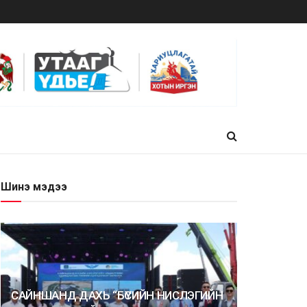
Шинэ мэдээ
САЙНШАНД ДАХЬ “БҮСИЙН НИСЛЭГИЙН