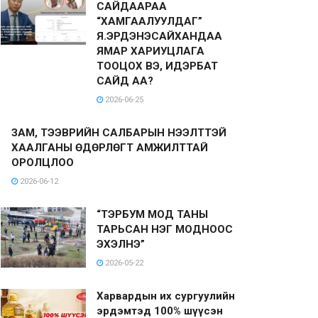
САЙДААРАА
“ХАМГААЛУУЛДАГ”
Я.ЭРДЭНЭСАЙХАНДАА
ЯМАР ХАРИУЦЛАГА
ТООЦОХ ВЭ, ИДЭРБАТ
САЙД АА?
2026-06-25
ЗАМ, ТЭЭВРИЙН САЛБАРЫН НЭЭЛТТЭЙ
ХААЛГАНЫ ӨДӨРЛӨГТ АМЖИЛТТАЙ
ОРОЛЦЛОО
2026-06-12
“ТЭРБУМ МОД ТАНЫ
ТАРЬСАН НЭГ МОДНООС
ЭХЭЛНЭ”
2026-05-22
Харвардын их сургуулийн
эрдэмтэд 100% шүүсэн