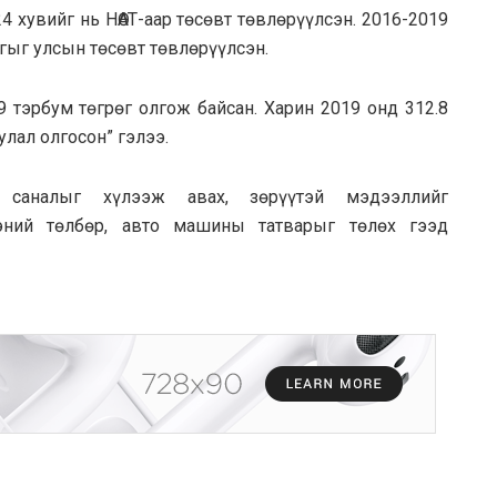
24 хувийг нь НӨАТ-аар төсөвт төвлөрүүлсэн. 2016-2019
огыг улсын төсөвт төвлөрүүлсэн.
 тэрбум төгрөг олгож байсан. Харин 2019 онд 312.8
лал олгосон” гэлээ.
 саналыг хүлээж авах, зөрүүтэй мэдээллийг
ээний төлбөр, авто машины татварыг төлөх гээд