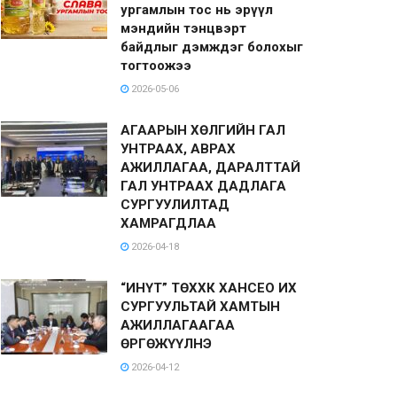
ургамлын тос нь эрүүл
мэндийн тэнцвэрт
байдлыг дэмждэг болохыг
тогтоожээ
2026-05-06
АГААРЫН ХӨЛГИЙН ГАЛ
УНТРААХ, АВРАХ
АЖИЛЛАГАА, ДАРАЛТТАЙ
ГАЛ УНТРААХ ДАДЛАГА
СУРГУУЛИЛТАД
ХАМРАГДЛАА
2026-04-18
“ИНҮТ” ТӨХХК ХАНСЕО ИХ
СУРГУУЛЬТАЙ ХАМТЫН
АЖИЛЛАГААГАА
ӨРГӨЖҮҮЛНЭ
2026-04-12