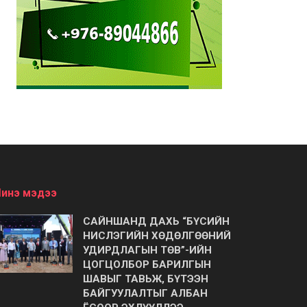
инэ мэдээ
САЙНШАНД ДАХЬ “БҮСИЙН
НИСЛЭГИЙН ХӨДӨЛГӨӨНИЙ
УДИРДЛАГЫН ТӨВ”-ИЙН
ЦОГЦОЛБОР БАРИЛГЫН
ШАВЫГ ТАВЬЖ, БҮТЭЭН
БАЙГУУЛАЛТЫГ АЛБАН