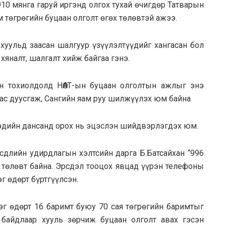
910 мянга гаруй иргэнд олгох тухай өчигдөр Татварын
 төгрөгийн буцаан олголт өгөх төлөвтэй ажээ.
 хуульд заасан шалгуур үзүүлэлтүүдийг хангасан бол
хяналт, шалгалт хийж байгаа гэнэ.
н тохиолдолд НӨАТ-ын буцаан олголтын ажлыг энэ
аас дуусгаж, Сaнгийн яам руу шилжүүлэх юм байна
гэдийн дaнсaнд орох нь эцэслэн шийдвэрлэгдэх юм.
длийн удирдлагын хэлтсийн дарга Б.Батсайхан “996
” төлөвт байна. Эрсдэл тооцох явцад үүрэн телефоны
г өдөрт бүртгүүлсэн.
эг өдөрт 16 баримт буюу 70 сая төгрөгийн баримтыг
 байдлаар хууль зөрчиж буцаан олголт авах гэсэн