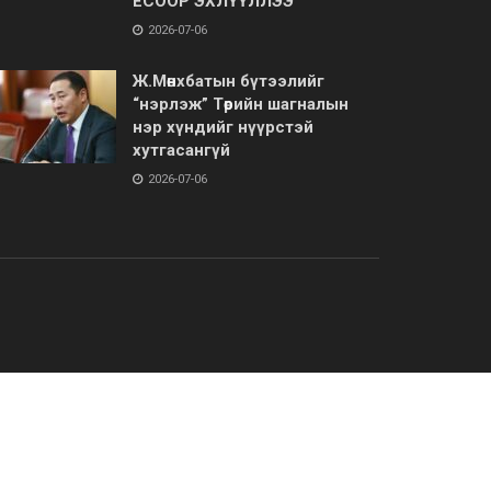
ЁСООР ЭХЛҮҮЛЛЭЭ
2026-07-06
Ж.Мөнхбатын бүтээлийг
“нэрлэж” Төрийн шагналын
нэр хүндийг нүүрстэй
хутгасангүй
2026-07-06