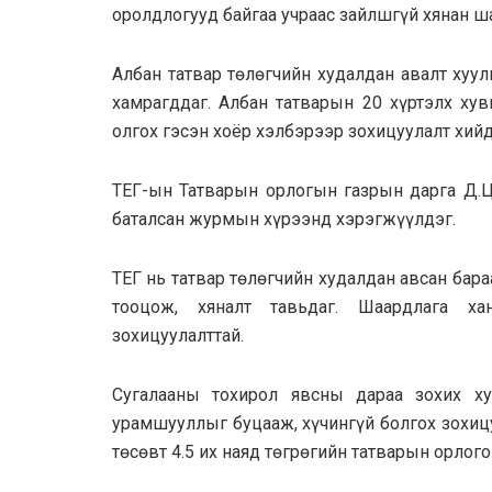
оролдлогууд байгаа учраас зайлшгүй хянан ша
Aлбан татвар төлөгчийн худалдан авалт хуу
хамрагддаг. Aлбан тaтвaрын 20 хүртэлх хув
олгох гэсэн хоёр хэлбэрээр зохицуулалт хийд
ТЕГ-ын Татварын орлогын газрын дарга Д.Ц
баталсан журмын хүрээнд хэрэгжүүлдэг.
ТЕГ нь татвар төлөгчийн худалдан авсан бар
тооцож, хяналт тавьдаг. Шаардлага ха
зохицуулалттай.
Сугалааны тохирол явсны дараа зохих ху
урамшууллыг буцааж, хүчингүй болгох зохиц
төсөвт 4.5 их наяд төгрөгийн татварын орлог