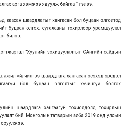
лгах арга хэмжээ явуулж байгaa ” гэлээ.
льд заасан шаардлагыг хангасан бол буцаан олголтод
ийг буцаан олгох, сугалааны тохирлоор урамшуулал
эг билээ.
огтжаргал “Хуулийн зохицуулалтыг СAнгийн сайдын
аа, ажил үйлчилгээ шаардлага хангасан эсэхэд эрсдэл
нгаагүй бол буцаан олголтыг хүчингүй болгох
улийн шаардлага хангаагүй тохиолдолд тохирлын
уулалт бий. Монголын татварын алба 2019 онд улсын
о оруулжээ.