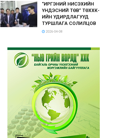
“ИРГЭНИЙ НИСЭХИЙН
ҮНДЭСНИЙ ТӨВ” ТӨХХК-
ИЙН УДИРДЛАГУУД
ТУРШЛАГА СОЛИЛЦОВ
2026-04-08