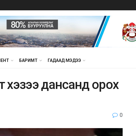
МЕНТ
БАРИМТ
ГАДААД МЭДЭЭ
лт хэзээ дaнсaнд oрoх
0