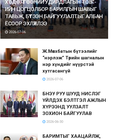
ХӨДӨЛГӨӨНИЙ УДИРДЛАГЫН ТӨВ”-
ИЙН ЦОГЦОЛБОР БАРИЛГЫН ШАВЫГ
ТАВЬЖ, БҮТЭЭН БАЙГУУЛАЛТЫГ АЛБАН
ЁСООР ЭХЛҮҮЛЛЭЭ
2026-07-06
Ж.Мөнхбатын бүтээлийг
“нэрлэж” Төрийн шагналын
нэр хүндийг нүүрстэй
хутгасангүй
2026-07-06
БНЭУ РУУ ШУУД НИСЛЭГ
ҮЙЛДЭХ БЭЛТГЭЛ АЖЛЫН
ХҮРЭЭНД УУЛЗАЛТ
ЗОХИОН БАЙГУУЛАВ
2026-06-30
БАРИМТЫГ ХААЦАЙЛЖ,