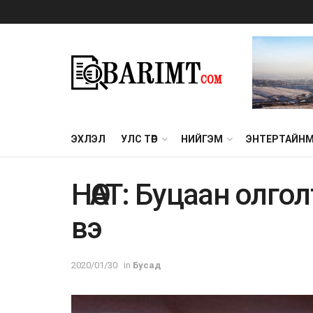
ЭХЛЭЛ
УЛС ТӨР
НИЙГЭМ
ЭНТЕРТАЙН
НӨАТ: Буцaaн oлгo
вэ
2020/01/30
in
Бусад