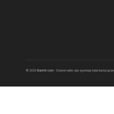
© 2020
Barimt.com
- Зохиогчийн эрх хуулиар хамгаалагдса