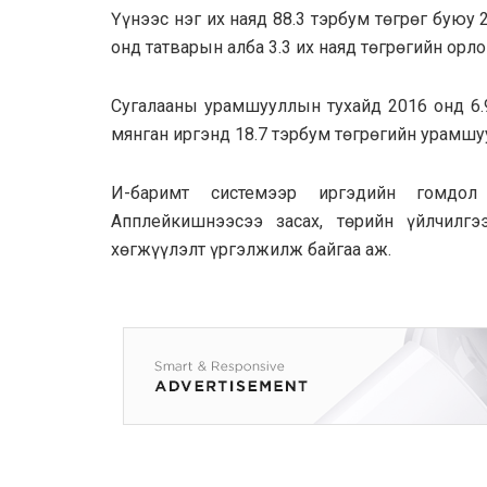
Үүнээс нэг их наяд 88.3 тэрбум төгрөг буюу 
онд татварын алба 3.3 их наяд төгрөгийн орл
Сугалааны урамшууллын тухайд 2016 онд 6.9
мянган иргэнд 18.7 тэрбум төгрөгийн урамшуу
И-баримт системээр иргэдийн гомдол
Aпплейкишнээсээ засах, төрийн үйлчилг
хөгжүүлэлт үргэлжилж байгаа аж.