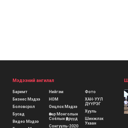
Мэдээний ангилал
Ш
Баримт
Нийгэм
Фото
Бизнес Мэдээ
НОМ
ХАН-УУЛ
ДҮҮРЭГ
Боловсрол
Онцлох Мэдээ
Хууль
Бусад
Өвөр Монголын
Соёлын Өдрүүд
Шинжлэх
Видео Мэдээ
Ухаан
Сонгууль-2020