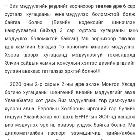
– Виз мэдүүлгийн өргөдлийг зорчихоор төлөвлөсөн өдрөөс 6 сар
хүртэлх хугацааны өмнө мэдүүлэх боломжтой болж
байгаа болно. (Визийн кодексийг шинэчлэн
найруулаагүй байхад 3 сар хүртэлх хугацааны өмнө
мэдүүлэх боломжтой байсан) Мөн зорчихоор төлөвлөсөн
өдрөөс хамгийн багадаа 15 хоногийн өмнө виз мэдүүлнэ.
Хэрэв дээрх хугацаанд мэдүүлээгүй тохиолдолд
Элчин сайдын яамны консулын хэлтэс визийн өргөдлийг
хүлээн авахаас татгалзах эрхтэй болно!!!
– 2020 оны 2-р сарын 2-ны өдрөөс эхлэн Монгол Улсад
богино хугацааны шенгений визийн мэдүүлгийг зөвхөн
Улаанбаатар хот дахь Виз мэдүүлгийн төвөөр дамжуулан
хүлээн авна. Европын Холбооны иргэний гэр бүлийн
гишүүн Улаанбаатар хот дахь БНЧУ-ын ЭСЯ-нд хандаж
виз мэдүүлэх эрх нь хэвээр үлдэж байгаа болно. Мөн
дипломат/албан паспорт эзэмшигчид, төрийн/албан