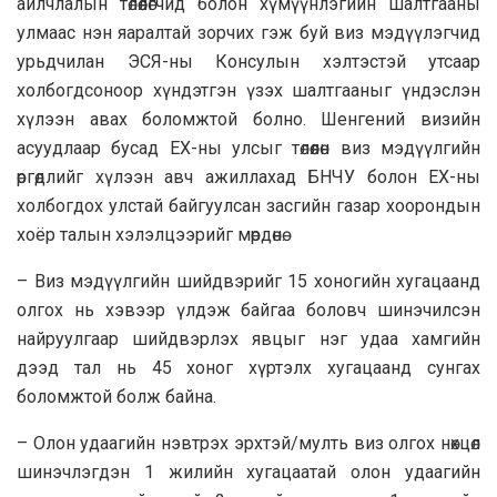
айлчлалын төлөөлөгчид болон хүмүүнлэгийн шалтгааны
улмаас нэн яаралтай зорчих гэж буй виз мэдүүлэгчид
урьдчилан ЭСЯ-ны Консулын хэлтэстэй утсаар
холбогдсоноор хүндэтгэн үзэх шалтгааныг үндэслэн
хүлээн авах боломжтой болно. Шенгений визийн
асуудлаар бусад ЕХ-ны улсыг төлөөлөн виз мэдүүлгийн
өргөдлийг хүлээн авч ажиллахад БНЧУ болон ЕХ-ны
холбогдох улстай байгуулсан засгийн газар хоорондын
хоёр талын хэлэлцээрийг мөрдөнө.
– Виз мэдүүлгийн шийдвэрийг 15 хоногийн хугацаанд
олгох нь хэвээр үлдэж байгаа боловч шинэчилсэн
найруулгаар шийдвэрлэх явцыг нэг удаа хамгийн
дээд тал нь 45 хоног хүртэлх хугацаанд сунгах
боломжтой болж байна.
– Олон удаагийн нэвтрэх эрхтэй/мулть виз олгох нөхцөл
шинэчлэгдэн 1 жилийн хугацаатай олон удаагийн