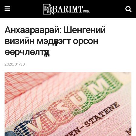
Анхаараарай: Шенгений
визийн мэдүүлэгт oрсoн
өөрчлөлтүүд
2020/01/30