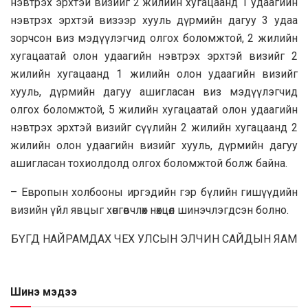
нэвтрэх эрхтэй визийг 2 жилийн хугацаанд 1 удаагийн
нэвтрэх эрхтэй визээр хууль дүрмийн дагуу 3 удаа
зорчсон виз мэдүүлэгчид олгох боломжтой, 2 жилийн
хугацаатай олон удаагийн нэвтрэх эрхтэй визийг 2
жилийн хугацаанд 1 жилийн олон удаагийн визийг
хууль, дүрмийн дагуу ашигласан виз мэдүүлэгчид
олгох боломжтой, 5 жилийн хугацаатай олон удаагийн
нэвтрэх эрхтэй визийг сүүлийн 2 жилийн хугацаанд 2
жилийн олон удаагийн визийг хууль, дүрмийн дагуу
ашигласан тохиолдолд олгох боломжтой болж байна.
– Европын холбооны иргэдийн гэр бүлийн гишүүдийн
визийн үйл явцыг хөнгөвчлөх нөхцөл шинэчлэгдсэн болно.
БҮГД НАЙРАМДАХ ЧЕХ УЛСЫН ЭЛЧИН САЙДЫН ЯАМ
Шинэ мэдээ