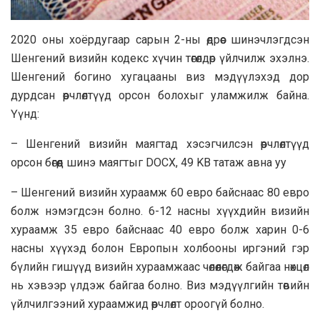
2020 оны хоёрдугаар сарын 2-ны өдрөөс шинэчлэгдсэн
Шенгений визийн кодекс хүчин төгөлдөр үйлчилж эхэлнэ.
Шенгений богино хугацааны виз мэдүүлэхэд дор
дурдсан өөрчлөлтүүд орсон болохыг уламжилж байна.
Үүнд:
– Шенгений визийн маягтад хэсэгчилсэн өөрчлөлтүүд
орсон бөгөөд шинэ маягтыг DOCX, 49 KB татаж авна уу
– Шенгений визийн хураамж 60 евро байснаас 80 евро
болж нэмэгдсэн болно. 6-12 насны хүүхдийн визийн
хураамж 35 евро байснаас 40 евро болж харин 0-6
насны хүүхэд болон Европын холбооны иргэний гэр
бүлийн гишүүд визийн хураамжаас чөлөөлөгдөж байгаа нөхцөл
нь хэвээр үлдэж байгаа болно. Виз мэдүүлгийн төвийн
үйлчилгээний хураамжид өөрчлөлт ороогүй болно.