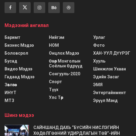
Мэдээний ангилал
Баримт
Нийгэм
Урлаг
Бизнес Мэдээ
НОМ
Фото
Боловсрол
Онцлох Мэдээ
ХАН-УУЛ ДҮҮРЭГ
Бусад
Өвөр Монголын
Хууль
Соёлын Өдрүүд
Видео Мэдээ
Шинжлэх Ухаан
Сонгууль-2020
Гадаад Мэдээ
Эдийн Засаг
Спорт
Зөвлөгөө
ЭМЯ
Түүх
ИНҮТ
Энтертайнмент
Улс Төр
МТЗ
Эрүүл Мэнд
Шинэ мэдээ
САЙНШАНД ДАХЬ “БҮСИЙН НИСЛЭГИЙН
ХӨДӨЛГӨӨНИЙ УДИРДЛАГЫН ТӨВ”-ИЙН