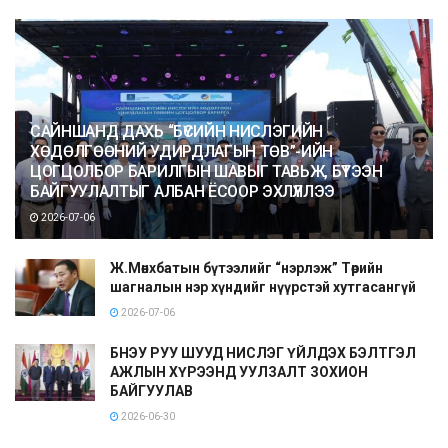
САЙНШАНД ДАХЬ “БҮСИЙН НИСЛЭГИЙН
ХӨДӨЛГӨӨНИЙ УДИРДЛАГЫН ТӨВ”-ИЙН
ЦОГЦОЛБОР БАРИЛГЫН ШАВЫГ ТАВЬЖ, БҮТЭЭН
БАЙГУУЛАЛТЫГ АЛБАН ЁСООР ЭХЛҮҮЛЛЭЭ
2026-07-06
Ж.Мөнхбатын бүтээлийг “нэрлэж” Төрийн
шагналын нэр хүндийг нүүрстэй хутгасангүй
2026-07-06
БНЭУ РУУ ШУУД НИСЛЭГ ҮЙЛДЭХ БЭЛТГЭЛ
АЖЛЫН ХҮРЭЭНД УУЛЗАЛТ ЗОХИОН
БАЙГУУЛАВ
2026-06-30