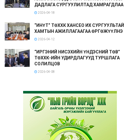
ДАДЛАГА СУРГУУЛИЛТАД ХАМРАГДЛАА
2026-04-18
“ИНҮТ” ТӨХХК ХАНСЕО ИХ СУРГУУЛЬТАЙ
ХАМТЫН АЖИЛЛАГААГАА ӨРГӨЖҮҮЛНЭ
2026-04-12
“ИРГЭНИЙ НИСЭХИЙН ҮНДЭСНИЙ ТӨВ”
ТӨХХК-ИЙН УДИРДЛАГУУД ТУРШЛАГА
СОЛИЛЦОВ
2026-04-08