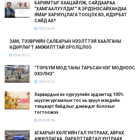
БАРИМТЫГ ХААЦАЙЛЖ, САЙДААРАА
“ХАМГААЛУУЛДАГ” Я.ЭРДЭНЭСАЙХАНДАА
ЯМАР ХАРИУЦЛАГА ТООЦОХ ВЭ, ИДЭРБАТ
САЙД АА?
2026-06-25
ЗАМ, ТЭЭВРИЙН САЛБАРЫН НЭЭЛТТЭЙ ХААЛГАНЫ
ӨДӨРЛӨГТ АМЖИЛТТАЙ ОРОЛЦЛОО
2026-06-12
“ТЭРБУМ МОД ТАНЫ ТАРЬСАН НЭГ МОДНООС
ЭХЭЛНЭ”
2026-05-22
Харвардын их сургуулийн эрдэмтэд 100%
шүүсэн ургамлын тос нь эрүүл мэндийн
тэнцвэрт байдлыг дэмждэг болохыг
тогтоожээ
2026-05-06
АГААРЫН ХӨЛГИЙН ГАЛ УНТРААХ, АВРАХ
АЖИЛЛАГАА, ДАРАЛТТАЙ ГАЛ УНТРААХ