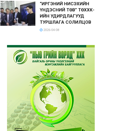
“ИРГЭНИЙ НИСЭХИЙН
ҮНДЭСНИЙ ТӨВ” ТӨХХК-
ИЙН УДИРДЛАГУУД
ТУРШЛАГА СОЛИЛЦОВ
2026-04-08