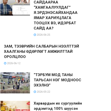
САЙДААРАА
“ХАМГААЛУУЛДАГ”
Я.ЭРДЭНЭСАЙХАНДАА
ЯМАР ХАРИУЦЛАГА
ТООЦОХ ВЭ, ИДЭРБАТ
САЙД АА?
2026-06-25
ЗАМ, ТЭЭВРИЙН САЛБАРЫН НЭЭЛТТЭЙ
ХААЛГАНЫ ӨДӨРЛӨГТ АМЖИЛТТАЙ
ОРОЛЦЛОО
2026-06-12
“ТЭРБУМ МОД ТАНЫ
ТАРЬСАН НЭГ МОДНООС
ЭХЭЛНЭ”
2026-05-22
Харвардын их сургуулийн
эрдэмтэд 100% шүүсэн