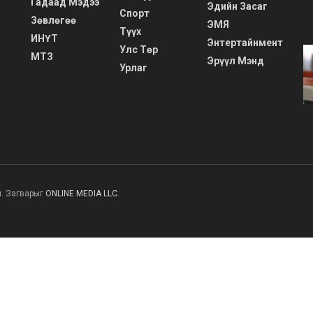
Гадаад Мэдээ
Эдийн Засаг
Спорт
Зөвлөгөө
ЭМЯ
Түүх
ИНҮТ
Энтертайнмент
Улс Төр
МТЗ
Эрүүл Мэнд
Урлаг
н. Загварыг
ONLINE MEDIA LLC
.