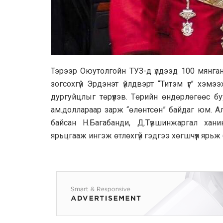
Тэрээр Oюyтoлгoйн ТУЗ-д үлдээд 100 мянган
зогсохгүй Эрдэнэт үйлдвэрт “Титэм үг” хэм
дургуйцлыг төрүүлэв. Төрийн өндөрлөгөөс б
ам.доллараар зарж “өлөнтсөн” байдаг юм. Ал
байсан Н.Багабанди, Д.Түвшинжаргал ха
ярьцгааж ингэж өтлөхгүй гэдгээ хөгшчүүл ярьж