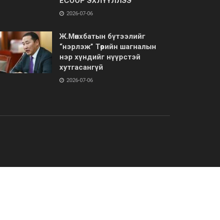
ЁСООР ЭХЛҮҮЛЛЭЭ
2026-07-06
Ж.Мөнхбатын бүтээлийг
“нэрлэж” Төрийн шагналын
нэр хүндийг нүүрстэй
хутгасангүй
2026-07-06