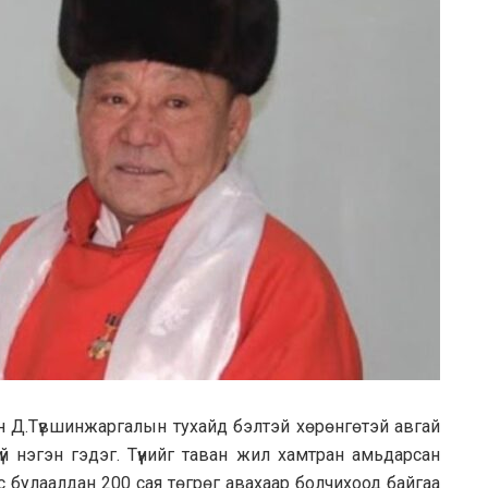
 Д.Түвшинжаргалын тухайд бэлтэй хөрөнгөтэй авгай
үй нэгэн гэдэг. Түүнийг таван жил хамтран амьдарсан
булаалдан 200 сая төгрөг авахаар болчихоод байгаа