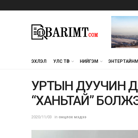
ЭХЛЭЛ
УЛС ТӨР
НИЙГЭМ
ЭНТЕРТАЙН
УРТЫН ДУУЧИН Д
“ХАНЬТАЙ” БОЛЖ
2020/11/03
in
онцлох мэдээ