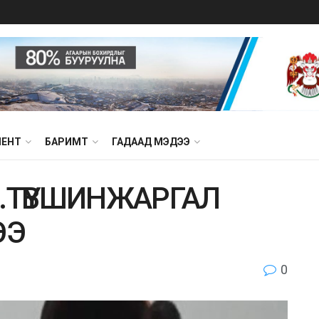
МЕНТ
БАРИМТ
ГАДААД МЭДЭЭ
.ТҮВШИНЖАРГАЛ
ЭЭ
0