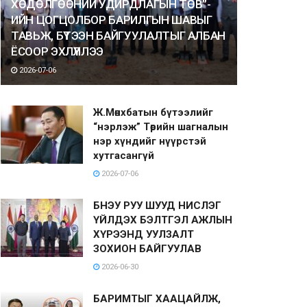
ХӨДӨЛГӨӨНИЙ УДИРДЛАГЫН ТӨВ”-
ИЙН ЦОГЦОЛБОР БАРИЛГЫН ШАВЫГ
ТАВЬЖ, БҮТЭЭН БАЙГУУЛАЛТЫГ АЛБАН
ЁСООР ЭХЛҮҮЛЛЭЭ
2026-07-06
Ж.Мөнхбатын бүтээлийг
“нэрлэж” Төрийн шагналын
нэр хүндийг нүүрстэй
хутгасангүй
2026-07-06
БНЭУ РУУ ШУУД НИСЛЭГ
ҮЙЛДЭХ БЭЛТГЭЛ АЖЛЫН
ХҮРЭЭНД УУЛЗАЛТ
ЗОХИОН БАЙГУУЛАВ
2026-06-30
БАРИМТЫГ ХААЦАЙЛЖ,