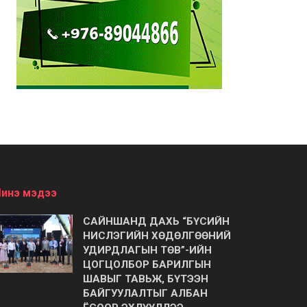
инэ мэдээ
САЙНШАНД ДАХЬ “БҮСИЙН
НИСЛЭГИЙН ХӨДӨЛГӨӨНИЙ
УДИРДЛАГЫН ТӨВ”-ИЙН
ЦОГЦОЛБОР БАРИЛГЫН
ШАВЫГ ТАВЬЖ, БҮТЭЭН
БАЙГУУЛАЛТЫГ АЛБАН