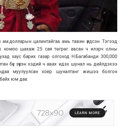
 ам.долларын цалинтайгаа амь тавин үлдсэн. Тэгээд
ээх номоо шахаж 25 сая төгрөг авсан ч илэрч олны
уухад хаус барих газар олгоход Н.Багабанди 300,000
тан бүс зүүсэн хэдий ч авах идэх шунал нь дийлдэхээ
ниндаа муулуулсан хоёр шуналтанг жишээ болгон
 байх юм даа.