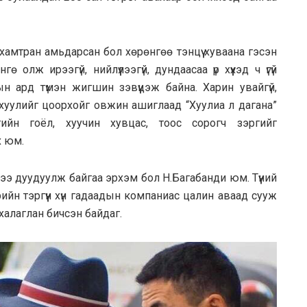
хамтран амьдарсан бол хөрөнгөө тэнцүү хуваана гэсэн
олж ирээгүй, нийлүүлээгүй, дундаасаа үр хүүхэд ч үгүй
н ард түмэн жигшин зэвүүцэж байна. Харин увайгүй,
хуулийг цоорхойг овжин ашиглаад “Хуулиа л дагана”
ийн гоёл, хуучин хувцас, тоос сорогч зэргийг
х юм.
рээ дуудуулж байгаа эрхэм бол Н.Багабанди юм. Түүний
рийн тэргүүн хүн гадаадын компаниас цалин аваад сууж
 халаглан бичсэн байдаг.