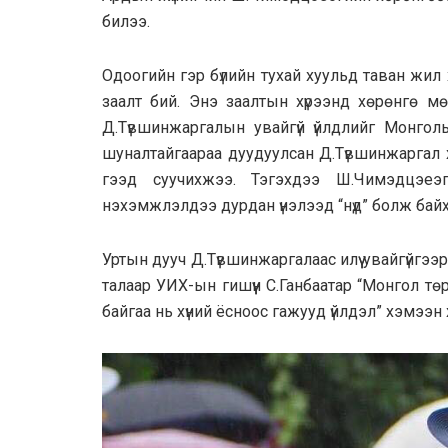
билээ.
Одоогийн гэр бүлийн тухай хуульд таван жил 
заалт бий. Энэ заалтын хүрээнд хөрөнгө мөнгө 
Д.Түвшинжаргалын увайгүй үйлдлийг Монголы
шуналтайгаараа дуудуулсан Д.Түвшинжаргал 
гээд суучихжээ. Тэгэхдээ Ш.Чимэдцэеэг
нэхэмжлэлдээ дурдан үнэлээд “нүд” болж бай
Уртын дууч Д.Түвшинжаргалаас илүү увайгүйгээ
талаар УИХ-ын гишүүн С.Ганбаатар “Монгол тө
байгаа нь хүний ёсноос гажууд үйлдэл” хэмээн