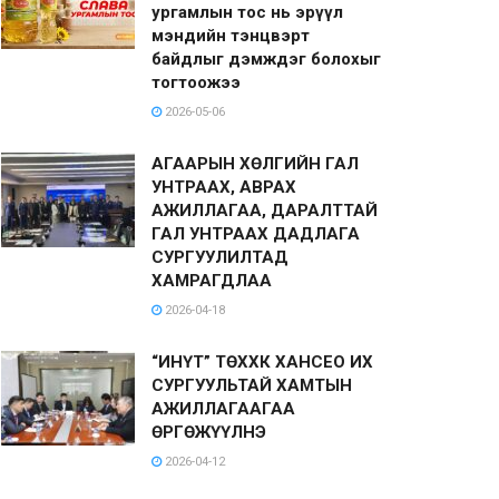
ургамлын тос нь эрүүл
мэндийн тэнцвэрт
байдлыг дэмждэг болохыг
тогтоожээ
2026-05-06
АГААРЫН ХӨЛГИЙН ГАЛ
УНТРААХ, АВРАХ
АЖИЛЛАГАА, ДАРАЛТТАЙ
ГАЛ УНТРААХ ДАДЛАГА
СУРГУУЛИЛТАД
ХАМРАГДЛАА
2026-04-18
“ИНҮТ” ТӨХХК ХАНСЕО ИХ
СУРГУУЛЬТАЙ ХАМТЫН
АЖИЛЛАГААГАА
ӨРГӨЖҮҮЛНЭ
2026-04-12