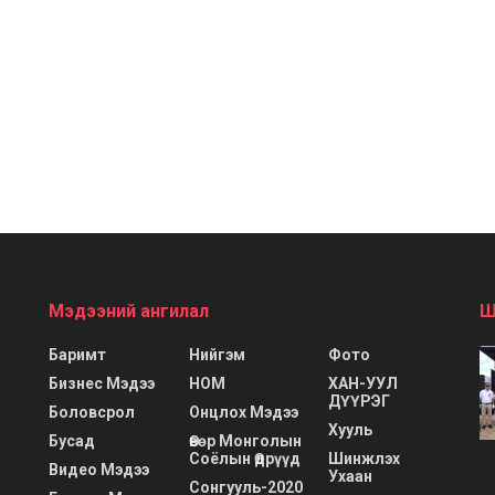
Мэдээний ангилал
Ш
Баримт
Нийгэм
Фото
Бизнес Мэдээ
НОМ
ХАН-УУЛ
ДҮҮРЭГ
Боловсрол
Онцлох Мэдээ
Хууль
Бусад
Өвөр Монголын
Соёлын Өдрүүд
Шинжлэх
Видео Мэдээ
Ухаан
Сонгууль-2020