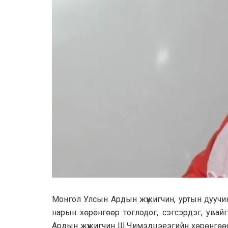
Монгол Улсын Ардын жүжигчин, уртын дуучин
нарын хөрөнгөөр тоглодог, сэгсэрдэг, увайг
Ардын жүжигчин Ш.Чимэдцэеэгийн хөрөнгөөс 