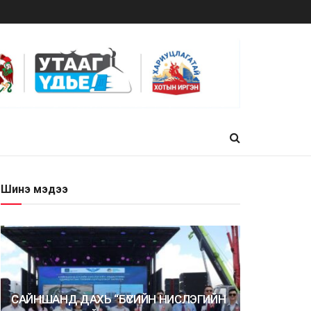
Шинэ мэдээ
САЙНШАНД ДАХЬ “БҮСИЙН НИСЛЭГИЙН