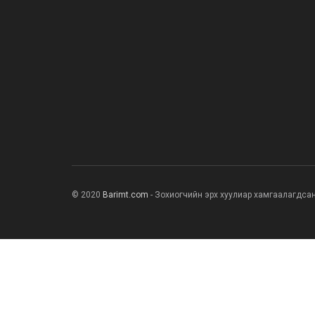
© 2020
Barimt.com
- Зохиогчийн эрх хуулиар хамгаалагдса