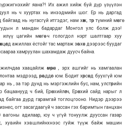
сүржигнэхийг яана?! Их ажил хийж буй дүр үзүүлэн
дуул нь ч хууртах нь инээдмийн шог. Ер нь даргад
йгаад нь нугасгүй итгэдэг, нам хөөж, төр түмний мөнгө
гуудын л мандан бадардаг Монгол улс болж дээ!
илүү цагийн мөнгөө ч гологдол нэрт шалтгаар хуу
өхцөлд ажиллах ёстойг тас мартаж зөвхөн дээрээс буудаг
массаараа хамруулан шахамдаж дуусч байна.
ажилчдаа хаацайлж өмөөрөн , эрх ашгийг нь хамгаалан
онтаа мэдрээд, өрөвддөг юм. Бодит хөрсөнд буухгүй юм
р нь , за тэр дунд нь мэргэжлийн бус, нам, улстөрийн
р бацаанууд ч бий, Ерөнхийлөгч, Ерөнхий сайд нарыг л
д байгаа дүрд гарамгай тоглоцгооно. Нидэр дээрээ
 бизнес, огт засагдаагүй ч зассан гэх баримтын ганцхан
0 вагоны адилаар, юу ч үгүй тонуулж дууссан газар
лэж, хувийн хэвшлийнхнээс гуйж түүж байж машин