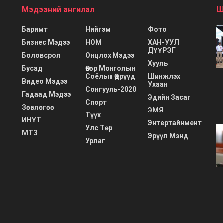
Мэдээний ангилал
Ш
Баримт
Нийгэм
Фото
Бизнес Мэдээ
НОМ
ХАН-УУЛ
ДҮҮРЭГ
Боловсрол
Онцлох Мэдээ
Хууль
Бусад
Өвөр Монголын
Соёлын Өдрүүд
Шинжлэх
Видео Мэдээ
Ухаан
Сонгууль-2020
Гадаад Мэдээ
Эдийн Засаг
Спорт
Зөвлөгөө
ЭМЯ
Түүх
ИНҮТ
Энтертайнмент
Улс Төр
МТЗ
Эрүүл Мэнд
Урлаг