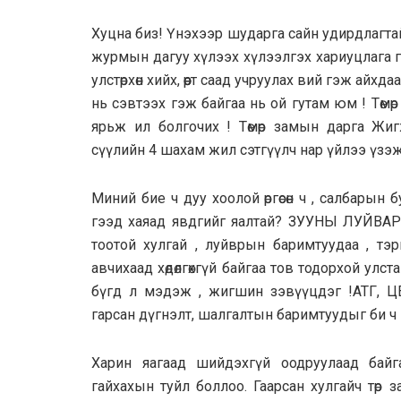
Хуцна биз! Үнэхээр шударга сайн удирдлагта
журмын дагуу хүлээх хүлээлгэх хариуцлага 
улстөрхөн хийх, өөрт саад учруулах вий гэж айх
нь сэвтээх гэж байгаа нь ой гутам юм ! Төмө
ярьж ил болгочих ! Төмөр замын дарга Жиг
сүүлийн 4 шахам жил сэтгүүлч нар үйлээ үзэж
Миний бие ч дуу хоолой өргөсөн ч , салбарын 
гээд хаяад явдгийг яалтай? ЗУУНЫ ЛУЙВАР
тоотой хулгай , луйврын баримтуудаа , тэ
авчихаад хөдөлгөхгүй байгаа тов тодорхой улст
бүгд л мэдэж , жигшин зэвүүцдэг !АТГ, Ц
гарсан дүгнэлт, шалгалтын баримтуудыг би ч 
Харин яагаад шийдэхгүй оодруулаад байг
гайхахын туйл боллоо. Гаарсан хулгайч төр 