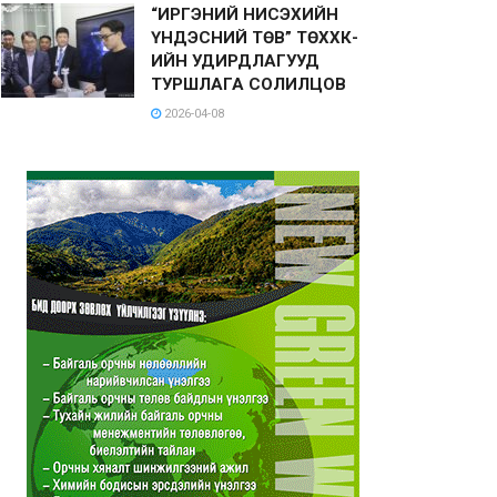
“ИРГЭНИЙ НИСЭХИЙН
ҮНДЭСНИЙ ТӨВ” ТӨХХК-
ИЙН УДИРДЛАГУУД
ТУРШЛАГА СОЛИЛЦОВ
2026-04-08