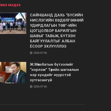
инэ мэдээ
САЙНШАНД ДАХЬ “БҮСИЙН
НИСЛЭГИЙН ХӨДӨЛГӨӨНИЙ
УДИРДЛАГЫН ТӨВ”-ИЙН
ЦОГЦОЛБОР БАРИЛГЫН
ШАВЫГ ТАВЬЖ, БҮТЭЭН
БАЙГУУЛАЛТЫГ АЛБАН
ЁСООР ЭХЛҮҮЛЛЭЭ
2026-07-06
Ж.Мөнхбатын бүтээлийг
“нэрлэж” Төрийн шагналын
нэр хүндийг нүүрстэй
хутгасангүй
2026-07-06