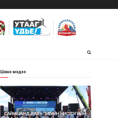
Шинэ мэдээ
САЙНШАНД ДАХЬ “БҮСИЙН НИСЛЭГИЙН