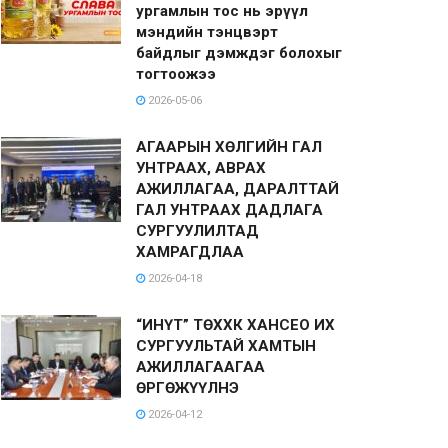
ургамлын тос нь эрүүл
мэндийн тэнцвэрт
байдлыг дэмждэг болохыг
тогтоожээ
2026-05-06
АГААРЫН ХӨЛГИЙН ГАЛ
УНТРААХ, АВРАХ
АЖИЛЛАГАА, ДАРАЛТТАЙ
ГАЛ УНТРААХ ДАДЛАГА
СУРГУУЛИЛТАД
ХАМРАГДЛАА
2026-04-18
“ИНҮТ” ТӨХХК ХАНСЕО ИХ
СУРГУУЛЬТАЙ ХАМТЫН
АЖИЛЛАГААГАА
ӨРГӨЖҮҮЛНЭ
2026-04-12