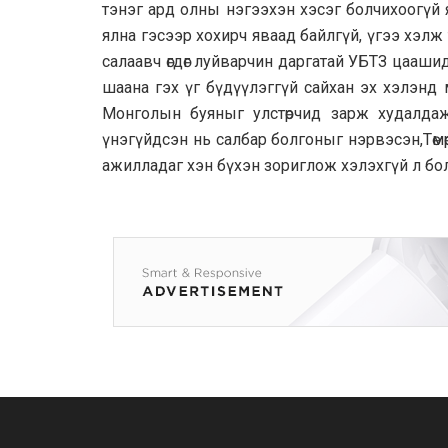
тэнэг ард олны нэгээхэн хэсэг болчихоогүй 
ялна гэсээр хохирч яваад байлгүй, үгээ хэл
салаавч өгдөг луйварчин даргатай УБТЗ цаашид
шаана гэх үг бүдүүлэггүй сайхан эх хэлэнд 
Монголын буяныг улстөрчид зарж худалдаж 
үнэгүйдсэн нь салбар болгоныг нэрвэсэн,Төм
ажилладаг хэн бүхэн зориглож хэлэхгүй л бол, 