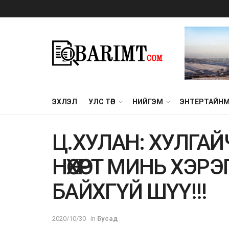
ЭХЛЭЛ
УЛС ТӨР
НИЙГЭМ
ЭНТЕРТАЙН
Ц.ХУЛАН: ХУЛГА
НӨХӨРТ МИНЬ ХЭР
БАЙХГҮЙ ШҮҮ!!!
2020/10/30
in
Бусад