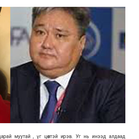
царай муутай , үг цөөнтэй ирэв. Уг нь инээд алдаад