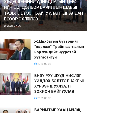
ХӨДӨЛГӨӨНИЙ УДИРДЛАГЫН ТӨВ”-
ИЙН ЦОГЦОЛБОР БАРИЛГЫН ШАВЫГ
ТАВЬЖ, БҮТЭЭН БАЙГУУЛАЛТЫГ АЛБАН
ЁСООР ЭХЛҮҮЛЛЭЭ
2026-07-06
Ж.Мөнхбатын бүтээлийг
“нэрлэж” Төрийн шагналын
нэр хүндийг нүүрстэй
хутгасангүй
2026-07-06
БНЭУ РУУ ШУУД НИСЛЭГ
ҮЙЛДЭХ БЭЛТГЭЛ АЖЛЫН
ХҮРЭЭНД УУЛЗАЛТ
ЗОХИОН БАЙГУУЛАВ
2026-06-30
БАРИМТЫГ ХААЦАЙЛЖ,