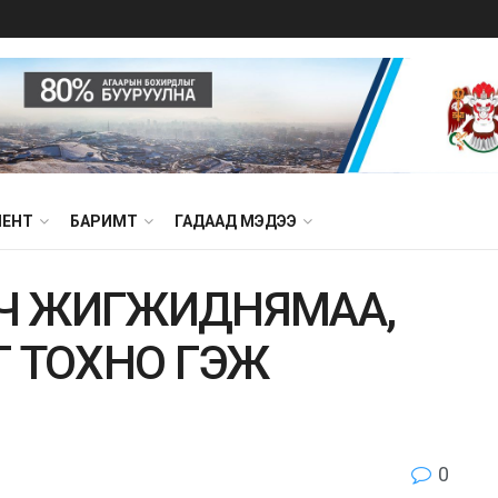
МЕНТ
БАРИМТ
ГАДААД МЭДЭЭ
ЙЧ ЖИГЖИДНЯМАА,
ЭГ ТОХНО ГЭЖ
0