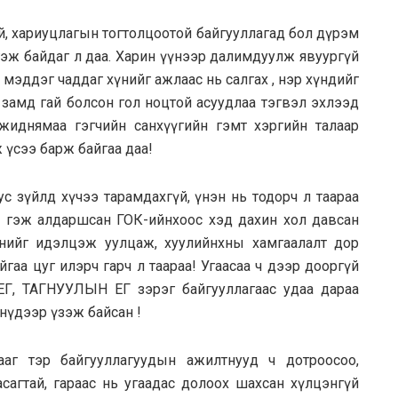
й, хариуцлагын тогтолцоотой байгууллагад бол дүрэм
гэж байдаг л даа. Харин үүнээр далимдуулж явуургүй
даа мэддэг чаддаг хүнийг ажлаас нь салгах , нэр хүндийг
р замд гай болсон гол ноцтой асуудлаа тэгвэл эхлээд
жиднямаа гэгчийн санхүүгийн гэмт хэргийн талаар
 үсээ барж байгаа даа!
бус зүйлд хүчээ тарамдахгүй, үнэн нь тодорч л таараа
 гэж алдаршсан ГОК-ийнхоос хэд дахин хол давсан
рнийг идэлцэж уулцаж, хуулийнхны хамгаалалт дор
айгаа цуг илэрч гарч л таараа! Угаасаа ч дээр дооргүй
ЕГ, ТАГНУУЛЫН ЕГ зэрэг байгууллагаас удаа дараа
нүдээр үзэж байсан !
ааг тэр байгууллагуудын ажилтнууд ч дотроосоо,
засагтай, гараас нь угаадас долоох шахсан хүлцэнгүй