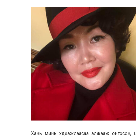
Хань минь хөдөө ажлаасаа алжааж онгосон, 