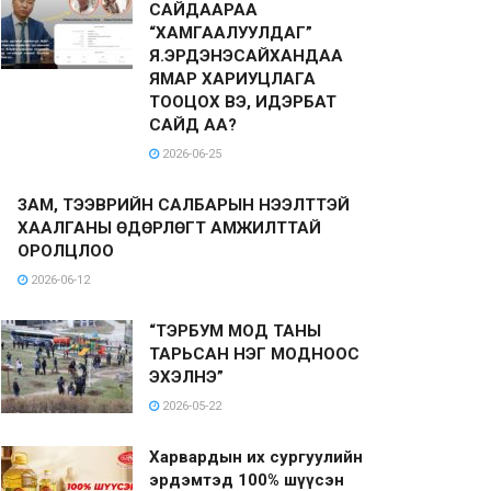
САЙДААРАА
“ХАМГААЛУУЛДАГ”
Я.ЭРДЭНЭСАЙХАНДАА
ЯМАР ХАРИУЦЛАГА
ТООЦОХ ВЭ, ИДЭРБАТ
САЙД АА?
2026-06-25
ЗАМ, ТЭЭВРИЙН САЛБАРЫН НЭЭЛТТЭЙ
ХААЛГАНЫ ӨДӨРЛӨГТ АМЖИЛТТАЙ
ОРОЛЦЛОО
2026-06-12
“ТЭРБУМ МОД ТАНЫ
ТАРЬСАН НЭГ МОДНООС
ЭХЭЛНЭ”
2026-05-22
Харвардын их сургуулийн
эрдэмтэд 100% шүүсэн