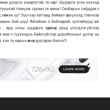
яваа дээрээ ухаартугай, та нар! Шударга үнэн хэзээд
ж тууштай тэмцэж сураач та минь! Салбарын сайддаа ч
 хөгжих үү? Зүүгээр хатгаад байвал зөрүүлээд тэвнээр
маань бий шүү! Аятайхан л байгаарай, хулгайчууд аа!
, ард олны шударга хөдөлмөр урьд үзэгдээгүйгээр
өр зам ч түүхэндээ байхгүйгээр доройтсоныг дотор нь
хэн та нарын өмнөөс дуугарах билээ?!