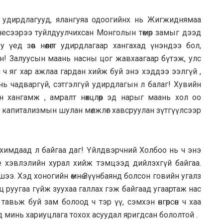
удирдлагууд, ялангуяа одоогийнх нь Жигжиднямаа
несээрээ туйлдуулчихсан Монголын төмөр замыг дээд
 үед зөв нөөлөгт удирдлагаар хангахад үнэндээ бол,
н! Залуусын маань насны цог жавхаагаар бүтэж, улс
ч яг хар ажлаа гардан хийж буй энэ хэддээ ээлгүй ,
нь чадваргүй, сэтгэлгүй удирдлагын л балаг! Хувийн
лин хангамж , амралт нөхцлөөр эд нарыг маань хол оо
 капитализмын шулан мөлжлөг хавсруулан зүтгүүлсээр
ухимдаад л байгаа даг! Үйлдвэрчний Холбоо нь ч энэ
е хэвлэлийн хурал хийж тэмцээд дийлэхгүй байгаа.
ээ. Хэд хоногийн өмнө Зүүнбаянд болсон говийн угалз
 руугаа гүйж зуухаа галлах гэж байгаад угаартаж нас
н тавьж буй зам болоод ч тэр үү, сэмхэн өнгөрсөн ч хаа
 минь хариуцлага тохох асуудал яригдсан бололтой .