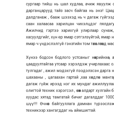
сургаар тийш нь шал худлаа, ачиж явуулж 
дарганцарууд тайз засч байгаа нь энэ! Цаа
далдганаж , бааж шээхэд нь ч дагаж гүйгээд ба
саан халаасаа харилцан чихэлцдэг пялда
Ажилчид гэртээ харихгүй улирлаар сунаж, 
хасуулдгийг, хүн ер ямар сэтгэлзүйтэй, ямар н
ямар ч үндэслэлгүй гэнэтийн том төлөвлөгөөнд 
Хүнээ бодсон бодлого устсаныг нөхрийнхөө , 
цаадуултайгаа утсаар хэрэлдэж учирлахаас ол
тулгадаг , ажил мэдэхгүй пээдэлзсэн дарга на
шахааны , цагаахан гартай ,хаа хөндлөн манга
дагаж гүйж ирээд нэг их мундаг ажиллуулаа
олигтой техник хэрэгсэл , өнөөх алдарт хулгайн
хуудас хятад тамгатай бичиг дагалддаг 100
шүү!!! Өчнөөн байгууллага дамнан түрээс
техникээр хангагддаг нь аймшигтай.