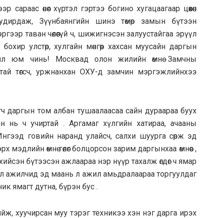
сараас өнөөг хүртэл гэртээ богино хугацаагаар цөөхөн
удирдаж, Зүүнбаянгийн шинэ төмөр замын бүтээн
гээр таван чөлөөгүй ч, шижигнэсэн залуустайгаа эрүүл
охир улстөр, хулгайн мөнгөөр хахсан муусайн даргын
жил юм чинь! Москвад олон жилийн өмнө Замчны
ай төгсч, уржнанхан ОХУ-д замчин мэргэжлийнхээ
ч даргын том албан тушаалаасаа сайн дураараа буух
зсан нь ч учиртай . Аргамаг хүлгийн хатираа, ачааны
нгээд говийн наранд улайсч, салхи шуурга сөрж эд
х мэдлийн өмнө гөлөг болцорсон зарим даргынхаа өмнөөс ,
йсэн бүтээсэн ажлаараа нэр нүүр тахалж өгдөг ч ямар
эл ажилчид эд маань л ажил амьдралаараа торгуулдаг
к ямагт дутна, бүрэн бус .
ийж, хуучирсан муу тэрэг техникээ хэн нэг дарга ирэх