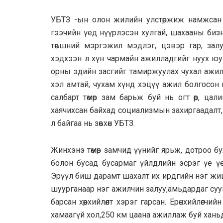
УБТЗ -ын олон жилийн улстөржиж намжсан 
гээчийн үед нүүрлэсэн хулгай, шахааны биз
төвшний мэргэжил мэдлэг, цэвэр гар, залуу
хэдхээн л хүн чармайн ажилладгийг нуух юу
орны эдийн засгийг тамиржуулах чухал ажил 
хэл амтай, чухам хүнд хэцүү ажил болгосон 
салбарт төмөр зам барьж буй нь огт өөр, ца
хаячихсан байхад социализмын захиргаадалт,
л байгаа нь зөвхөн УБТЗ.
Жинхэнэ төмөр замчид үүнийг ярьж, дотроо б
болон бусад бусармаг үйлдлийн эсрэг үе ү
Эрүүл биш дарамт шахалт их ирдгийн нэг жиш
шуурганаар нэг ажилчин залуу,амьдардаг сууц
барсан хөөрхийлөлт хэрэг гарсан. Ерөнхийлөгчий
хамаагүй хол,250 км цаана ажиллаж буй ханьд