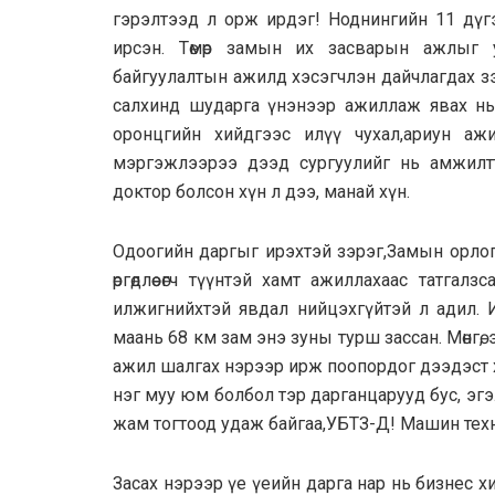
гэрэлтээд л орж ирдэг! Ноднингийн 11 дүгээр 
ирсэн. Төмөр замын их засварын ажлыг 
байгуулалтын ажилд хэсэгчлэн дайчлагдах зэр
салхинд шударга үнэнээр ажиллаж явах нь б
оронцгийн хийдгээс илүү чухал,ариун а
мэргэжлээрээ дээд сургуулийг нь амжилтт
доктор болсон хүн л дээ, манай хүн.
Одоогийн даргыг ирэхтэй зэрэг,Замын орлог
өргөдлөө өгч түүнтэй хамт ажиллахаас татгал
илжигнийхтэй явдал нийцэхгүйтэй л адил. И
маань 68 км зам энэ зуны турш зассан. Мөнгө, эр
ажил шалгах нэрээр ирж поопордог дээдэст хи
нэг муу юм болбол тэр дарганцарууд бус, эг
жам тогтоод удаж байгаа,УБТЗ-Д! Машин техни
Засах нэрээр үе үеийн дарга нар нь бизнес х