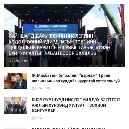
САЙНШАНД ДАХЬ “БҮСИЙН НИСЛЭГИЙН
ХӨДӨЛГӨӨНИЙ УДИРДЛАГЫН ТӨВ”-ИЙН
ЦОГЦОЛБОР БАРИЛГЫН ШАВЫГ ТАВЬЖ, БҮТЭЭН
БАЙГУУЛАЛТЫГ АЛБАН ЁСООР ЭХЛҮҮЛЛЭЭ
2026-07-06
Ж.Мөнхбатын бүтээлийг “нэрлэж” Төрийн
шагналын нэр хүндийг нүүрстэй хутгасангүй
2026-07-06
БНЭУ РУУ ШУУД НИСЛЭГ ҮЙЛДЭХ БЭЛТГЭЛ
АЖЛЫН ХҮРЭЭНД УУЛЗАЛТ ЗОХИОН
БАЙГУУЛАВ
2026-06-30