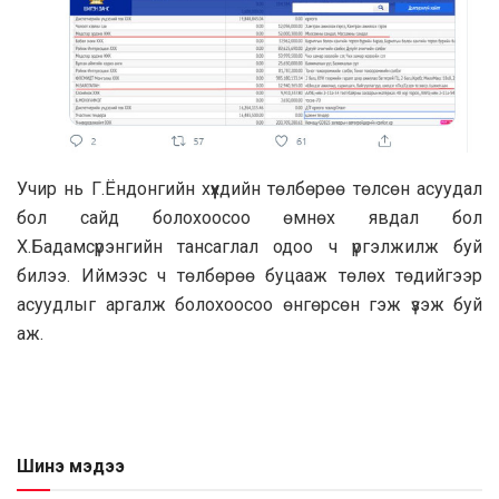
Учир нь Г.Ёндонгийн хүүхдийн төлбөрөө төлсөн асуудал
бол сайд болохоосоо өмнөх явдал бол
Х.Бадамсүрэнгийн тансаглал одоо ч үргэлжилж буй
билээ. Иймээс ч төлбөрөө буцааж төлөх төдийгээр
асуудлыг аргалж болохоосоо өнгөрсөн гэж үзэж буй
аж.
Шинэ мэдээ