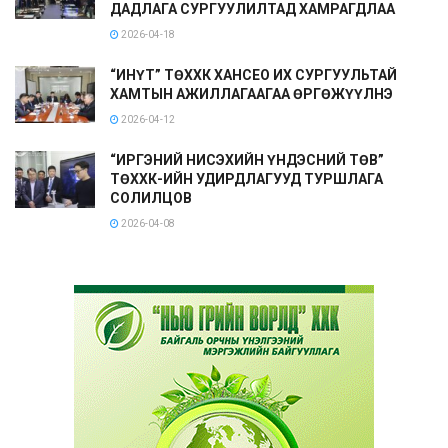
ДАДЛАГА СУРГУУЛИЛТАД ХАМРАГДЛАА
2026-04-18
“ИНҮТ” ТӨХХК ХАНСЕО ИХ СУРГУУЛЬТАЙ
ХАМТЫН АЖИЛЛАГААГАА ӨРГӨЖҮҮЛНЭ
2026-04-12
“ИРГЭНИЙ НИСЭХИЙН ҮНДЭСНИЙ ТӨВ”
ТӨХХК-ИЙН УДИРДЛАГУУД ТУРШЛАГА
СОЛИЛЦОВ
2026-04-08