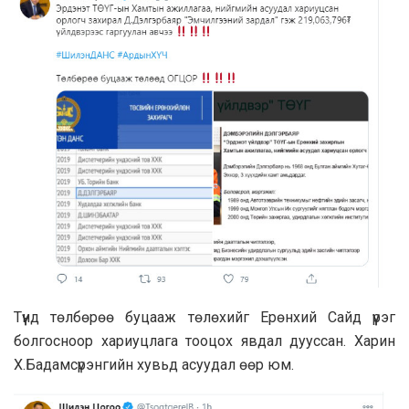
Түүнд төлбөрөө буцааж төлөхийг Ерөнхий Сайд үүрэг
болгосноор хариуцлага тооцох явдал дууссан. Харин
Х.Бадамсүрэнгийн хувьд асуудал өөр юм.