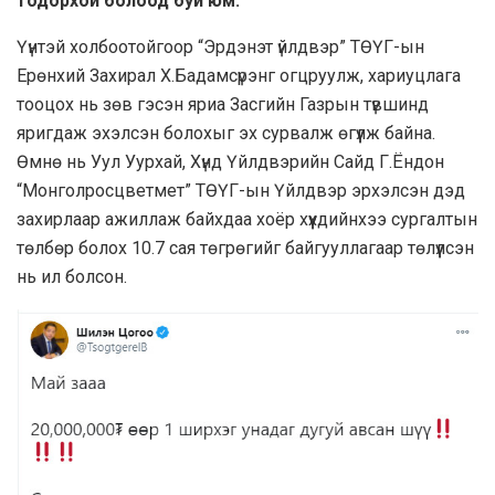
тодорхой болоод буй юм.
Үүнтэй холбоотойгоор “Эрдэнэт үйлдвэр” ТӨҮГ-ын
Ерөнхий Захирал Х.Бадамсүрэнг огцруулж, хариуцлага
тооцох нь зөв гэсэн яриа Засгийн Газрын түвшинд
яригдаж эхэлсэн болохыг эх сурвалж өгүүлж байна.
Өмнө нь Уул Уурхай, Хүнд Үйлдвэрийн Сайд Г.Ёндон
“Монголросцветмет” ТӨҮГ-ын Үйлдвэр эрхэлсэн дэд
захирлаар ажиллаж байхдаа хоёр хүүхдийнхээ сургалтын
төлбөр болох 10.7 сая төгрөгийг байгууллагаар төлүүлсэн
нь ил болсон.