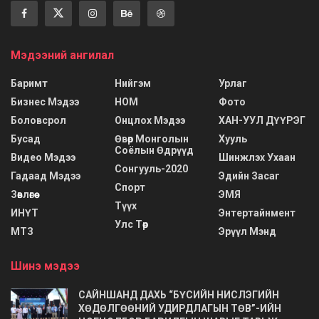
Мэдээний ангилал
Баримт
Нийгэм
Урлаг
Бизнес Мэдээ
НОМ
Фото
Боловсрол
Онцлох Мэдээ
ХАН-УУЛ ДҮҮРЭГ
Бусад
Өвөр Монголын
Хууль
Соёлын Өдрүүд
Видео Мэдээ
Шинжлэх Ухаан
Сонгууль-2020
Гадаад Мэдээ
Эдийн Засаг
Спорт
Зөвлөгөө
ЭМЯ
Түүх
ИНҮТ
Энтертайнмент
Улс Төр
МТЗ
Эрүүл Мэнд
Шинэ мэдээ
САЙНШАНД ДАХЬ “БҮСИЙН НИСЛЭГИЙН
ХӨДӨЛГӨӨНИЙ УДИРДЛАГЫН ТӨВ”-ИЙН