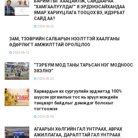
БАРИМТЫГ ХААЦАЙЛЖ, САЙДААРАА
“ХАМГААЛУУЛДАГ” Я.ЭРДЭНЭСАЙХАНДАА
ЯМАР ХАРИУЦЛАГА ТООЦОХ ВЭ, ИДЭРБАТ
САЙД АА?
2026-06-25
ЗАМ, ТЭЭВРИЙН САЛБАРЫН НЭЭЛТТЭЙ ХААЛГАНЫ
ӨДӨРЛӨГТ АМЖИЛТТАЙ ОРОЛЦЛОО
2026-06-12
“ТЭРБУМ МОД ТАНЫ ТАРЬСАН НЭГ МОДНООС
ЭХЭЛНЭ”
2026-05-22
Харвардын их сургуулийн эрдэмтэд 100%
шүүсэн ургамлын тос нь эрүүл мэндийн
тэнцвэрт байдлыг дэмждэг болохыг
тогтоожээ
2026-05-06
АГААРЫН ХӨЛГИЙН ГАЛ УНТРААХ, АВРАХ
АЖИЛЛАГАА, ДАРАЛТТАЙ ГАЛ УНТРААХ