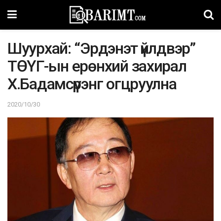
Шуурхай: “Эрдэнэт үйлдвэр”
ТӨҮГ-ын ерөнхий захирал
Х.Бадамсүрэнг огцруулна
2020/10/30