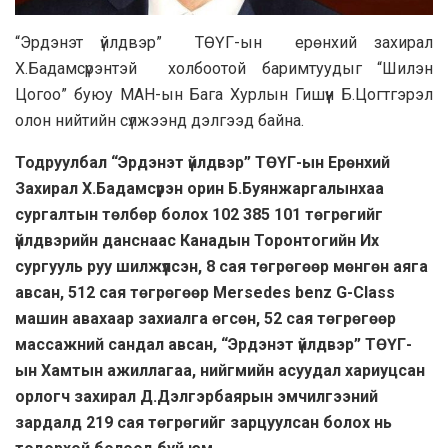
“Эрдэнэт үйлдвэр” ТӨҮГ-ын ерөнхий захирал
Х.Бадамсүрэнтэй холбоотой баримтуудыг “Шилэн
Цогоо” буюу МАН-ын Бага Хурлын Гишүүн Б.Цогтгэрэл
олон нийтийн сүлжээнд дэлгээд байна.
Тодруулбал “Эрдэнэт үйлдвэр” ТӨҮГ-ын Ерөнхий
Захирал Х.Бадамсүрэн орин Б.Буянжаргалынхаа
сургалтын төлбөр болох 102 385 101 төгрөгийг
үйлдвэрийн данснаас Канадын Торонтогийн Их
сургууль руу шилжүүлсэн, 8 сая төгрөгөөр мөнгөн аяга
авсан, 512 сая төгрөгөөр Mersedes benz G-Сlass
машин авахаар захиалга өгсөн, 52 сая төгрөгөөр
массажний сандал авсан, “Эрдэнэт үйлдвэр” ТӨҮГ-
ын Хамтын ажиллагаа, нийгмийн асуудал хариуцсан
орлогч захирал Д.Дэлгэрбаярын эмчилгээний
зардалд 219 сая төгрөгийг зарцуулсан болох нь