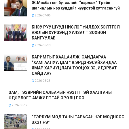
Ж.Мөнхбатын бүтээлийг “нэрлэж” Төрийн
шагналын нэр хүндийг нүүрстэй хутгасангүй
2026-07-06
БНЭУ РУУ ШУУД НИСЛЭГ ҮЙЛДЭХ БЭЛТГЭЛ
АЖЛЫН ХҮРЭЭНД УУЛЗАЛТ ЗОХИОН
БАЙГУУЛАВ
2026-06-30
БАРИМТЫГ ХААЦАЙЛЖ, САЙДААРАА
“ХАМГААЛУУЛДАГ” Я.ЭРДЭНЭСАЙХАНДАА
ЯМАР ХАРИУЦЛАГА ТООЦОХ ВЭ, ИДЭРБАТ
САЙД АА?
2026-06-25
ЗАМ, ТЭЭВРИЙН САЛБАРЫН НЭЭЛТТЭЙ ХААЛГАНЫ
ӨДӨРЛӨГТ АМЖИЛТТАЙ ОРОЛЦЛОО
2026-06-12
“ТЭРБУМ МОД ТАНЫ ТАРЬСАН НЭГ МОДНООС
ЭХЭЛНЭ”