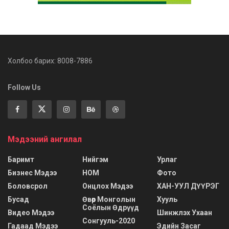
Холбоо барих: 8008-7886
Follow Us
Мэдээний ангилал
Баримт
Нийгэм
Урлаг
Бизнес Мэдээ
НОМ
Фото
Боловсрол
Онцлох Мэдээ
ХАН-УУЛ ДҮҮРЭГ
Бусад
Өвөр Монголын
Хууль
Соёлын Өдрүүд
Видео Мэдээ
Шинжлэх Ухаан
Сонгууль-2020
Гадаад Мэдээ
Эдийн Засаг