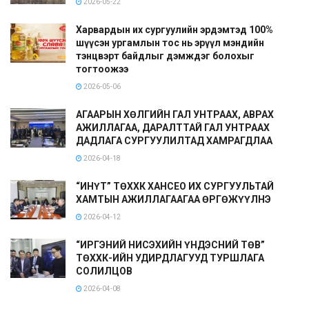
2026-05-22
Харвардын их сургуулийн эрдэмтэд 100%
шүүсэн ургамлын тос нь эрүүл мэндийн
тэнцвэрт байдлыг дэмждэг болохыг
тогтоожээ
2026-05-06
АГААРЫН ХӨЛГИЙН ГАЛ УНТРААХ, АВРАХ
АЖИЛЛАГАА, ДАРАЛТТАЙ ГАЛ УНТРААХ
ДАДЛАГА СУРГУУЛИЛТАД ХАМРАГДЛАА
2026-04-18
“ИНҮТ” ТӨХХК ХАНСЕО ИХ СУРГУУЛЬТАЙ
ХАМТЫН АЖИЛЛАГААГАА ӨРГӨЖҮҮЛНЭ
2026-04-12
“ИРГЭНИЙ НИСЭХИЙН ҮНДЭСНИЙ ТӨВ”
ТӨХХК-ИЙН УДИРДЛАГУУД ТУРШЛАГА
СОЛИЛЦОВ
2026-04-08