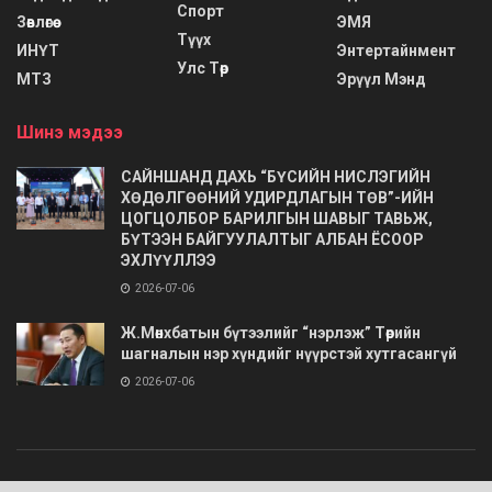
Спорт
Зөвлөгөө
ЭМЯ
Түүх
ИНҮТ
Энтертайнмент
Улс Төр
МТЗ
Эрүүл Мэнд
Шинэ мэдээ
САЙНШАНД ДАХЬ “БҮСИЙН НИСЛЭГИЙН
ХӨДӨЛГӨӨНИЙ УДИРДЛАГЫН ТӨВ”-ИЙН
ЦОГЦОЛБОР БАРИЛГЫН ШАВЫГ ТАВЬЖ,
БҮТЭЭН БАЙГУУЛАЛТЫГ АЛБАН ЁСООР
ЭХЛҮҮЛЛЭЭ
2026-07-06
Ж.Мөнхбатын бүтээлийг “нэрлэж” Төрийн
шагналын нэр хүндийг нүүрстэй хутгасангүй
2026-07-06