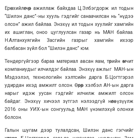
Ерөнхийлөгчөөр ажиллаж байхдаа Ц.Элбэгдорж ил тодын
“Шилэн данс”-ны хууль гэдгийг санаачилсан нь “нүдээ
олсон” ажил байлаа. Энэхүү ил тодын хуулийг хамгийн
их ашиглан, оноо цуглуулсан газар нь МАН байлаа.
Н.Алтанхуягийн Засгийн газрыг хамгийн ихээр
балбасан зүйл бол “Шилэн данс” юм.
Тендергүйгээр бараа материал авсан яам, төрийн өмчит
компаниудыг илчилдэг байлаа. Энэхүү ажлыг МАН-ын
Мэдээлэл, технологийн хэлтсийн дарга Б.Цогтгэрэл
удирдан ихэд амжилт олсон. Өөрөөр хэлбэл АН-ын дарга
нарыг идэж уусан гэдгийг илчилж амжилт олсон
байдаг. Энэхүү хичээл зүтгэл нэлээдгүй нөлөө үзүүлж
2016 оны УИХ-ын сонгуульд МАН үнэмлэхүй олонхи
болсон.
Галын шугам дээр тулалдсан, Шилэн данс гэгчийг