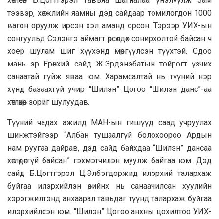
хөтлөсөн Б.Цогтгэрэл гавъяа шагналаа үнэлүүлж Зам
тээвэр, хөгжлийн яамны дэд сайдаар томилогдон 1000
вагон оруулж ирсэн хэл аманд орсон. Тэрээр УИХ-ын
сонгуульд Сэлэнгэ аймагт өрсөлдөх сонирхолтой байсан ч
хоёр шулам шиг хүүхэнд мөргүүлсэн түүхтэй. Одоо
мань эр Ерөнхий сайд Ж.Эрдэнэбатын тойрогт үзчих
санаатай гүйж яваа юм. Харамсалтай нь түүний нэр
хүнд базаахгүй учир “Шилэн” Цогоо “Шилэн данс”-аа
хөтлөхөөр зориг шулуудав.
Түүний чадах ажилд МАН-ын гишүүд саад учруулах
шинжтэйгээр “Албан тушаалгүй болохоороо Ардын
нам руугаа дайрав, дэд сайд байхдаа “Шилэн” дансаа
хөтлөдөггүй байсан” гэхмэтчилэн муулж байгаа юм. Дэд
сайд Б.Цогтгэрэл Ц.Элбэгдоржид илэрхий талархаж
буйгаа илэрхийлэн өөрийнх нь санаачилсан хуулийн
хэрэгжилтэнд анхаарал тавьдаг түүнд талархаж буйгаа
илэрхийлсэн юм. “Шилэн” Цогоо анхны цохилтоо УИХ-