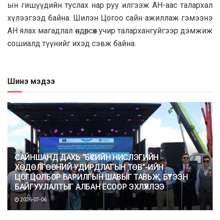
ын гишүүдийн туслах нар руу илгээж АН-аас талархал
хүлээгээд байна. Шилэн Цогоо сайн ажиллаж гэмээнэ
АН ялах магадлал өндөрсөх учир талархангуйгээр дэмжиж
сошиалд түүнийг ихэд сэвж байна.
Шинэ мэдээ
САЙНШАНД ДАХЬ “БҮСИЙН НИСЛЭГИЙН
ХӨДӨЛГӨӨНИЙ УДИРДЛАГЫН ТӨВ”-ИЙН
ЦОГЦОЛБОР БАРИЛГЫН ШАВЫГ ТАВЬЖ, БҮТЭЭН
БАЙГУУЛАЛТЫГ АЛБАН ЁСООР ЭХЛҮҮЛЛЭЭ
2026-07-06