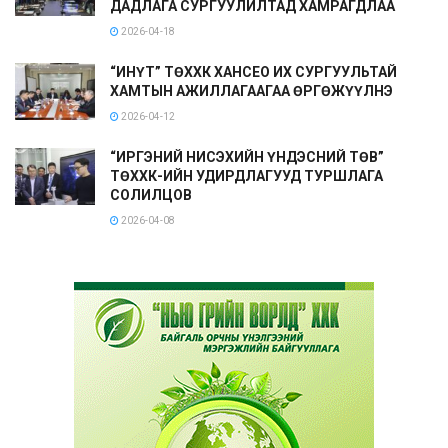
ДАДЛАГА СУРГУУЛИЛТАД ХАМРАГДЛАА
2026-04-18
“ИНҮТ” ТӨХХК ХАНСЕО ИХ СУРГУУЛЬТАЙ
ХАМТЫН АЖИЛЛАГААГАА ӨРГӨЖҮҮЛНЭ
2026-04-12
“ИРГЭНИЙ НИСЭХИЙН ҮНДЭСНИЙ ТӨВ”
ТӨХХК-ИЙН УДИРДЛАГУУД ТУРШЛАГА
СОЛИЛЦОВ
2026-04-08