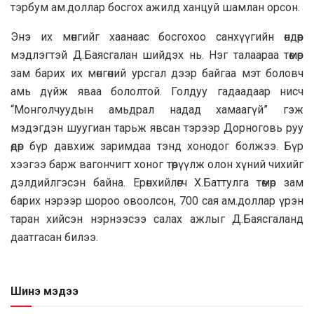
тэрбум ам.доллар босгох ажилд ханцуй шамлан орсон.
Энэ их мөнгийг хаанаас босгохоо санхүүгийн өндөр
мэдлэгтэй Д.Баясгалан шийдэх нь. Нэг талаараа төмөр
зам барих их мөнгөний урсгал дээр байгаа мэт боловч
амь дүйж яваа бололтой. Голдуу гадаадаар нисч
“Монголчуудын амьдрал надад хамаагүй” гэж
мэдэгдэн шуугиан тарьж явсан тэрээр Дорноговь руу
өдөр бүр давхиж заримдаа тэнд хонодог болжээ. Бүр
хээгээ барж вагончигт хоног төөрүүлж олон хүний чихийг
дэлдийлгэсэн байна. Ерөнхийлөгч Х.Баттулга төмөр зам
барих нэрээр шороо овоолсон, 700 сая ам.доллар үрэн
таран хийсэн нэрнээсээ салах ажлыг Д.Баясгаланд
даатгасан билээ.
Шинэ мэдээ