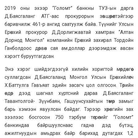
2019 оны эхээр “Голомт” банкны ТУЗ-ын дарга
Д.Баясгаланг АТГ-аас прокурорын зөвшөөрөлтэйгээр
баривчилж 461-р ангид саатуулж байв. Түүнийг Улсын
Ерөнхий прокурор Д.Дорлигжавтай хамтран “Алтан
Дорнод Монгол” компанийн Ерөнхий захирал Тордойн
Ганболдоос дөрвөн сая ам.доллар дээрэмдэж авсан
хэрэгт буруутгагдсан.
Энэ хэрэг шийдэгдээгүй хилийн хоригтой мөрдөнгөөс
суллагдсан Д.Баясгаланд Монгол Улсын Ерөнхийлөгч
Х.Баттулга Гавъяат эдийн засагч цол олгосон. Төрийн
өндөр дээд шагнал хүртсний дараа Д.Баясгаланг
Тавантолгой- Зүүнбаян, Гашуунсухайтын төмөр замыг
барь хэмээн явуулсан байдаг. Тэрээр хөрөнгийн зах
зээлээс босгосон 750 тэрбум төгрөгийг “Голомт”
банкиндаа байршуулснаас гадна дэд бүтэц,
ажилтнуудын амьдрах байр барихад дутагдах 1,2