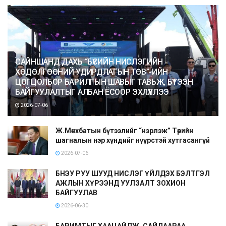
САЙНШАНД ДАХЬ “БҮСИЙН НИСЛЭГИЙН
ХӨДӨЛГӨӨНИЙ УДИРДЛАГЫН ТӨВ”-ИЙН
ЦОГЦОЛБОР БАРИЛГЫН ШАВЫГ ТАВЬЖ, БҮТЭЭН
БАЙГУУЛАЛТЫГ АЛБАН ЁСООР ЭХЛҮҮЛЛЭЭ
2026-07-06
Ж.Мөнхбатын бүтээлийг “нэрлэж” Төрийн
шагналын нэр хүндийг нүүрстэй хутгасангүй
2026-07-06
БНЭУ РУУ ШУУД НИСЛЭГ ҮЙЛДЭХ БЭЛТГЭЛ
АЖЛЫН ХҮРЭЭНД УУЛЗАЛТ ЗОХИОН
БАЙГУУЛАВ
2026-06-30
БАРИМТЫГ ХААЦАЙЛЖ, САЙДААРАА