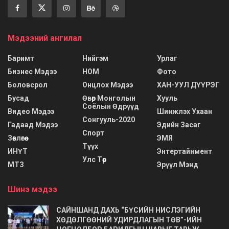
Мэдээний ангилал
Баримт
Нийгэм
Урлаг
Бизнес Мэдээ
НОМ
Фото
Боловсрол
Онцлох Мэдээ
ХАН-УУЛ ДҮҮРЭГ
Бусад
Өвөр Монголын
Хууль
Соёлын Өдрүүд
Видео Мэдээ
Шинжлэх Ухаан
Сонгууль-2020
Гадаад Мэдээ
Эдийн Засаг
Спорт
Зөвлөгөө
ЭМЯ
Түүх
ИНҮТ
Энтертайнмент
Улс Төр
МТЗ
Эрүүл Мэнд
Шинэ мэдээ
САЙНШАНД ДАХЬ “БҮСИЙН НИСЛЭГИЙН
ХӨДӨЛГӨӨНИЙ УДИРДЛАГЫН ТӨВ”-ИЙН