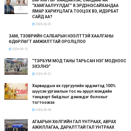
“ХАМГААЛУУЛДАГ” Я.ЭРДЭНЭСАЙХАНДАА
ЯМАР ХАРИУЦЛАГА ТООЦОХ ВЭ, ИДЭРБАТ
САЙД АА?
2026-06-25
ЗАМ, ТЭЭВРИЙН САЛБАРЫН НЭЭЛТТЭЙ ХААЛГАНЫ
ӨДӨРЛӨГТ АМЖИЛТТАЙ ОРОЛЦЛОО
2026-06-12
“ТЭРБУМ МОД ТАНЫ ТАРЬСАН НЭГ МОДНООС
ЭХЭЛНЭ”
2026-05-22
Харвардын их сургуулийн эрдэмтэд 100%
шүүсэн ургамлын тос нь эрүүл мэндийн
тэнцвэрт байдлыг дэмждэг болохыг
тогтоожээ
2026-05-06
АГААРЫН ХӨЛГИЙН ГАЛ УНТРААХ, АВРАХ
АЖИЛЛАГАА, ДАРАЛТТАЙ ГАЛ УНТРААХ