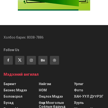
Холбоо барих: 8008-7886
Follow Us
Мэдээний ангилал
Баримт
Нийгэм
Урлаг
Бизнес Мэдээ
НОМ
Фото
Боловсрол
Онцлох Мэдээ
ХАН-УУЛ ДҮҮРЭГ
Бусад
Өвөр Монголын
Хууль
Соёлын Өдрүүд