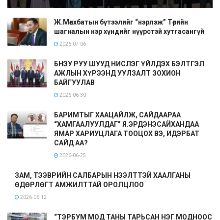
Ж.Мөнхбатын бүтээлийг “нэрлэж” Төрийн
шагналын нэр хүндийг нүүрстэй хутгасангүй
2026-07-06
БНЭУ РУУ ШУУД НИСЛЭГ ҮЙЛДЭХ БЭЛТГЭЛ
АЖЛЫН ХҮРЭЭНД УУЛЗАЛТ ЗОХИОН
БАЙГУУЛАВ
2026-06-30
БАРИМТЫГ ХААЦАЙЛЖ, САЙДААРАА
“ХАМГААЛУУЛДАГ” Я.ЭРДЭНЭСАЙХАНДАА
ЯМАР ХАРИУЦЛАГА ТООЦОХ ВЭ, ИДЭРБАТ
САЙД АА?
2026-06-25
ЗАМ, ТЭЭВРИЙН САЛБАРЫН НЭЭЛТТЭЙ ХААЛГАНЫ
ӨДӨРЛӨГТ АМЖИЛТТАЙ ОРОЛЦЛОО
2026-06-12
“ТЭРБУМ МОД ТАНЫ ТАРЬСАН НЭГ МОДНООС