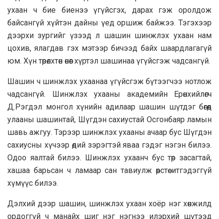
ухаан ч бие биенээ үгүйсгэх, дарах гэж оролдож
байсангүй хүйтэн дайны үед оршиж байжээ. Тэгэхээр
дээрхи зургийг үзээд л шашин шинжлэх ухаан нам
цохив, ялагдав гэх мэтээр бичээд байх шаардлагагүй
юм. Хүн төрөлхтөн өнөөг хүртэл шашинаа үгүйсгэж чадсангүй.
Шашин ч шинжлэх ухаанаа үгүйсгэж бүтээгчээ нотлож
чадсангүй. Шинжлэх ухааны академийн Ерөнхийлөгч
Д.Рэгдэл монгол хүнийн адилаар шашин шүтдэг бөгөөд
улааны шашинтай, Шүгдэн сахиустай Осгонбаяр ламын
шавь ажгуу. Тэрээр шинжлэх ухааны ачаар бус Шүгдэн
сахиусны хүчээр өдий зэрэгтэй яваа гэдэг нэгэн билээ.
Одоо яалтай билээ. Шинжлэх ухаанч бус төр засагтай,
хашаа барьсан ч ламаар сан тавиулж өөрстөө итгэдэггүй
хүмүүс билээ.
Дэлхий дээр шашин, шинжлэх ухаан хоёр нэг хөнжилд
ордоггүй ч манайх шиг нэг нэгнээ илэрхий шүтээд