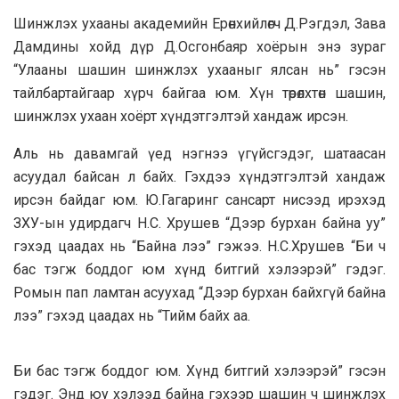
Шинжлэх ухааны академийн Ерөнхийлөгч Д.Рэгдэл, Зава
Дамдины хойд дүр Д.Осгонбаяр хоёрын энэ зураг
“Улааны шашин шинжлэх ухааныг ялсан нь” гэсэн
тайлбартайгаар хүрч байгаа юм. Хүн төрөлхтөн шашин,
шинжлэх ухаан хоёрт хүндэтгэлтэй хандаж ирсэн.
Аль нь давамгай үед нэгнээ үгүйсгэдэг, шатаасан
асуудал байсан л байх. Гэхдээ хүндэтгэлтэй хандаж
ирсэн байдаг юм. Ю.Гагаринг сансарт нисээд ирэхэд
ЗХУ-ын удирдагч Н.С. Хрушев “Дээр бурхан байна уу”
гэхэд цаадах нь “Байна лээ” гэжээ. Н.С.Хрушев “Би ч
бас тэгж боддог юм хүнд битгий хэлээрэй” гэдэг.
Ромын пап ламтан асуухад “Дээр бурхан байхгүй байна
лээ” гэхэд цаадах нь “Тийм байх аа.
Би бас тэгж боддог юм. Хүнд битгий хэлээрэй” гэсэн
гэдэг. Энд юу хэлээд байна гэхээр шашин ч шинжлэх