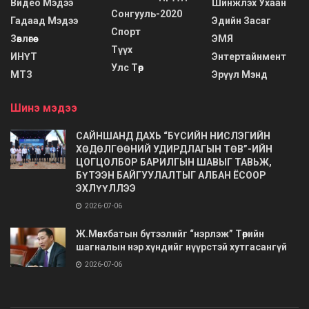
Видео Мэдээ
Шинжлэх Ухаан
Сонгууль-2020
Гадаад Мэдээ
Эдийн Засаг
Спорт
Зөвлөгөө
ЭМЯ
Түүх
ИНҮТ
Энтертайнмент
Улс Төр
МТЗ
Эрүүл Мэнд
Шинэ мэдээ
САЙНШАНД ДАХЬ “БҮСИЙН НИСЛЭГИЙН
ХӨДӨЛГӨӨНИЙ УДИРДЛАГЫН ТӨВ”-ИЙН
ЦОГЦОЛБОР БАРИЛГЫН ШАВЫГ ТАВЬЖ,
БҮТЭЭН БАЙГУУЛАЛТЫГ АЛБАН ЁСООР
ЭХЛҮҮЛЛЭЭ
2026-07-06
Ж.Мөнхбатын бүтээлийг “нэрлэж” Төрийн
шагналын нэр хүндийг нүүрстэй хутгасангүй
2026-07-06