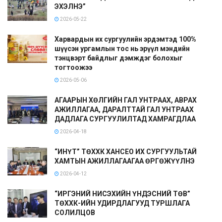
ЭХЭЛНЭ”
2026-05-22
Харвардын их сургуулийн эрдэмтэд 100%
шүүсэн ургамлын тос нь эрүүл мэндийн
тэнцвэрт байдлыг дэмждэг болохыг
тогтоожээ
2026-05-06
АГААРЫН ХӨЛГИЙН ГАЛ УНТРААХ, АВРАХ
АЖИЛЛАГАА, ДАРАЛТТАЙ ГАЛ УНТРААХ
ДАДЛАГА СУРГУУЛИЛТАД ХАМРАГДЛАА
2026-04-18
“ИНҮТ” ТӨХХК ХАНСЕО ИХ СУРГУУЛЬТАЙ
ХАМТЫН АЖИЛЛАГААГАА ӨРГӨЖҮҮЛНЭ
2026-04-12
“ИРГЭНИЙ НИСЭХИЙН ҮНДЭСНИЙ ТӨВ”
ТӨХХК-ИЙН УДИРДЛАГУУД ТУРШЛАГА
СОЛИЛЦОВ