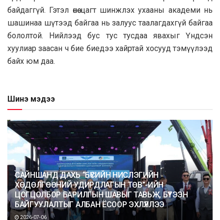
байдаггүй. Гэтэл өнөө цагт шинжлэх ухааны академи нь
шашинаа шүтээд байгаа нь залуус таалагдахгүй байгаа
бололтой. Нийлээд бус тус тусдаа явахыг Үндсэн
хуулиар заасан ч бие биедээ хайртай хосууд тэмүүлээд
байх юм даа.
Шинэ мэдээ
САЙНШАНД ДАХЬ “БҮСИЙН НИСЛЭГИЙН
ХӨДӨЛГӨӨНИЙ УДИРДЛАГЫН ТӨВ”-ИЙН
ЦОГЦОЛБОР БАРИЛГЫН ШАВЫГ ТАВЬЖ, БҮТЭЭН
БАЙГУУЛАЛТЫГ АЛБАН ЁСООР ЭХЛҮҮЛЛЭЭ
2026-07-06