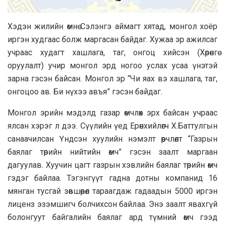
Хэдэн жилийн өмнө Сэлэнгэ аймагт хятад, монгол хоёр
иргэн худгаас болж маргасан байдаг. Хужаа эр ажилсаг
учраас худагт хашлага, таг, онгоц хийсэн (Хөрөнгө
оруулалт) учир монгол эрд ногоо услах усаа үнэтэй
зарна гэсэн байсан. Монгол эр “Чи яах вэ хашлага, таг,
онгоцоо ав. Би нүхээ авъя” гэсэн байдаг.
Монгол эрийн мэдэлд газар өмчлөх эрх байсан учраас
ялсан хэрэг л дээ. Сүүлийн үед Ерөнхийлөгч Х.Баттулгын
санаачилсан Үндсэн хуулийн нэмэлт өөрчлөлт “Газрын
баялаг төрийн нийтийн өмч” гэсэн заалт маргаан
дагуулав. Хуучин цагт газрын хэвлийн баялаг төрийн өмч
гэдэг байлаа. Тэгэнгүүт гадна дотны компанид 16
мянган тусгай зөвшөөрөл тараагдаж гадаадын 5000 иргэн
лиценз эзэмшигч болчихсон байлаа. Энэ заалт явахгүй
болонгуут байгалийн баялаг ард түмний өмч гээд