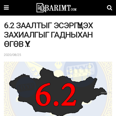
6.2 ЗААЛТЫГ ЭСЭРГҮҮЦЭХ
ЗАХИАЛГЫГ ГАДНЫХАН
ӨГӨВ ҮҮ…
2020/08/25