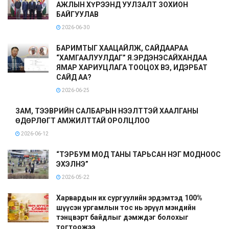
АЖЛЫН ХҮРЭЭНД УУЛЗАЛТ ЗОХИОН
БАЙГУУЛАВ
2026-06-30
БАРИМТЫГ ХААЦАЙЛЖ, САЙДААРАА
“ХАМГААЛУУЛДАГ” Я.ЭРДЭНЭСАЙХАНДАА
ЯМАР ХАРИУЦЛАГА ТООЦОХ ВЭ, ИДЭРБАТ
САЙД АА?
2026-06-25
ЗАМ, ТЭЭВРИЙН САЛБАРЫН НЭЭЛТТЭЙ ХААЛГАНЫ
ӨДӨРЛӨГТ АМЖИЛТТАЙ ОРОЛЦЛОО
2026-06-12
“ТЭРБУМ МОД ТАНЫ ТАРЬСАН НЭГ МОДНООС
ЭХЭЛНЭ”
2026-05-22
Харвардын их сургуулийн эрдэмтэд 100%
шүүсэн ургамлын тос нь эрүүл мэндийн
тэнцвэрт байдлыг дэмждэг болохыг
тогтоожээ