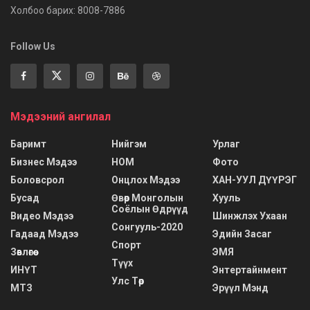
Холбоо барих: 8008-7886
Follow Us
Мэдээний ангилал
Баримт
Нийгэм
Урлаг
Бизнес Мэдээ
НОМ
Фото
Боловсрол
Онцлох Мэдээ
ХАН-УУЛ ДҮҮРЭГ
Бусад
Өвөр Монголын
Хууль
Соёлын Өдрүүд
Видео Мэдээ
Шинжлэх Ухаан
Сонгууль-2020
Гадаад Мэдээ
Эдийн Засаг
Спорт
Зөвлөгөө
ЭМЯ
Түүх
ИНҮТ
Энтертайнмент
Улс Төр
МТЗ
Эрүүл Мэнд