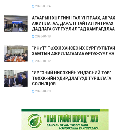
2026-05-06
АГААРЫН ХӨЛГИЙН ГАЛ УНТРААХ, АВРАХ
АЖИЛЛАГАА, ДАРАЛТТАЙ ГАЛ УНТРААХ
ДАДЛАГА СУРГУУЛИЛТАД ХАМРАГДЛАА
2026-04-18
“ИНҮТ” ТӨХХК ХАНСЕО ИХ СУРГУУЛЬТАЙ
ХАМТЫН АЖИЛЛАГААГАА ӨРГӨЖҮҮЛНЭ
2026-04-12
“ИРГЭНИЙ НИСЭХИЙН ҮНДЭСНИЙ ТӨВ”
ТӨХХК-ИЙН УДИРДЛАГУУД ТУРШЛАГА
СОЛИЛЦОВ
2026-04-08