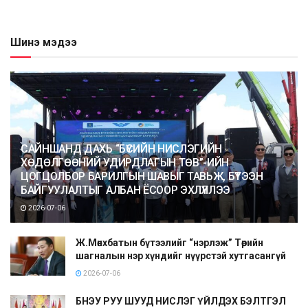
Шинэ мэдээ
САЙНШАНД ДАХЬ “БҮСИЙН НИСЛЭГИЙН
ХӨДӨЛГӨӨНИЙ УДИРДЛАГЫН ТӨВ”-ИЙН
ЦОГЦОЛБОР БАРИЛГЫН ШАВЫГ ТАВЬЖ, БҮТЭЭН
БАЙГУУЛАЛТЫГ АЛБАН ЁСООР ЭХЛҮҮЛЛЭЭ
2026-07-06
Ж.Мөнхбатын бүтээлийг “нэрлэж” Төрийн
шагналын нэр хүндийг нүүрстэй хутгасангүй
2026-07-06
БНЭУ РУУ ШУУД НИСЛЭГ ҮЙЛДЭХ БЭЛТГЭЛ