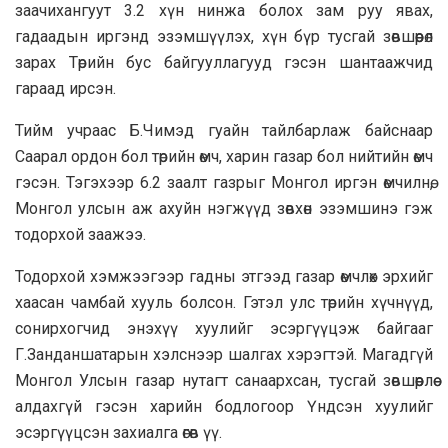
заачихангуут 3.2 хүн нинжа болох зам руу явах,
гадаадын иргэнд эзэмшүүлэх, хүн бүр тусгай зөвшөөрөл
зарах Төрийн бус байгууллагууд гэсэн шантаажчид
гараад ирсэн.
Тийм учраас Б.Чимэд гуайн тайлбарлаж байснаар
Саарал ордон бол төрийн өмч, харин газар бол нийтийн өмч
гэсэн. Тэгэхээр 6.2 заалт газрыг Монгол иргэн өмчилнө,
Монгол улсын аж ахуйн нэгжүүд зөвхөн эзэмшинэ гэж
тодорхой заажээ.
Тодорхой хэмжээгээр гадны этгээд газар өмчлөх эрхийг
хаасан чамбай хууль болсон. Гэтэл улс төрийн хүчнүүд,
сонирхогчид энэхүү хуулийг эсэргүүцэж байгааг
Г.Занданшатарын хэлснээр шалгах хэрэгтэй. Магадгүй
Монгол Улсын газар нутагт санаархсан, тусгай зөвшөөрлөө
алдахгүй гэсэн харийн бодлогоор Үндсэн хуулийг
эсэргүүцсэн захиалга өгөв үү.