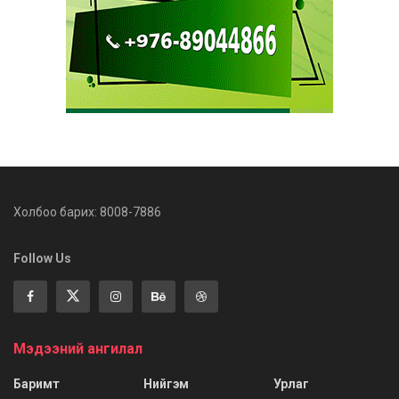
Холбоо барих: 8008-7886
Follow Us
Мэдээний ангилал
Баримт
Нийгэм
Урлаг