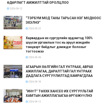
ӨДӨРЛӨГТ АМЖИЛТТАЙ ОРОЛЦЛОО
2026-06-12
“ТЭРБУМ МОД ТАНЫ ТАРЬСАН НЭГ МОДНООС
ЭХЭЛНЭ”
2026-05-22
Харвардын их сургуулийн эрдэмтэд 100%
шүүсэн ургамлын тос нь эрүүл мэндийн
тэнцвэрт байдлыг дэмждэг болохыг
тогтоожээ
2026-05-06
АГААРЫН ХӨЛГИЙН ГАЛ УНТРААХ, АВРАХ
АЖИЛЛАГАА, ДАРАЛТТАЙ ГАЛ УНТРААХ
ДАДЛАГА СУРГУУЛИЛТАД ХАМРАГДЛАА
2026-04-18
“ИНҮТ” ТӨХХК ХАНСЕО ИХ СУРГУУЛЬТАЙ
ХАМТЫН АЖИЛЛАГААГАА ӨРГӨЖҮҮЛНЭ
2026-04-12