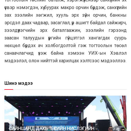
үүсвэр нэмэгдэн, хүү буурах макро орчин бүрдэж, санхүүгийн
зах зээлийн хөгжил, хууль эрх зүйн орчин, банкны
эрсдэл даах чадвар, засаглал, үр ашигт байдал сайжирч,
зээлдүүлэгчийн эрх баталгаажин, зээлийн гэрээнд
заасан талуудын үүргийн гүйцэтгэл хангагдах суурь
нөхцөл бүрдэх ач холбогдолтой гэж тогтоолын төсөл
санаачлагчид үзэж байна хэмээн УИХ-ын Хэвлэл
мэдээлэл, олон нийттэй харилцах хэлтсээс мэдээллээ.
Шинэ мэдээ
САЙНШАНД ДАХЬ “БҮСИЙН НИСЛЭГИЙН