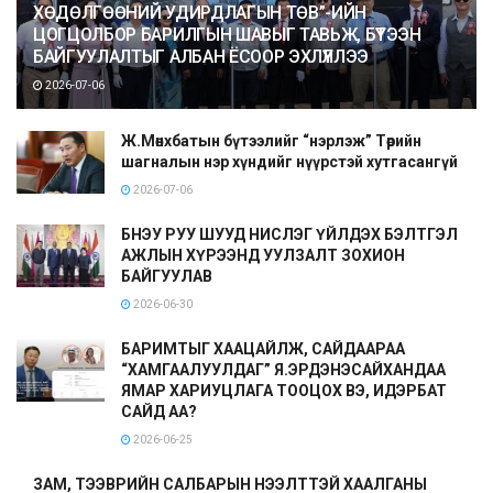
ХӨДӨЛГӨӨНИЙ УДИРДЛАГЫН ТӨВ”-ИЙН
ЦОГЦОЛБОР БАРИЛГЫН ШАВЫГ ТАВЬЖ, БҮТЭЭН
БАЙГУУЛАЛТЫГ АЛБАН ЁСООР ЭХЛҮҮЛЛЭЭ
2026-07-06
Ж.Мөнхбатын бүтээлийг “нэрлэж” Төрийн
шагналын нэр хүндийг нүүрстэй хутгасангүй
2026-07-06
БНЭУ РУУ ШУУД НИСЛЭГ ҮЙЛДЭХ БЭЛТГЭЛ
АЖЛЫН ХҮРЭЭНД УУЛЗАЛТ ЗОХИОН
БАЙГУУЛАВ
2026-06-30
БАРИМТЫГ ХААЦАЙЛЖ, САЙДААРАА
“ХАМГААЛУУЛДАГ” Я.ЭРДЭНЭСАЙХАНДАА
ЯМАР ХАРИУЦЛАГА ТООЦОХ ВЭ, ИДЭРБАТ
САЙД АА?
2026-06-25
ЗАМ, ТЭЭВРИЙН САЛБАРЫН НЭЭЛТТЭЙ ХААЛГАНЫ