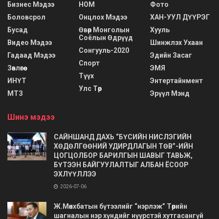
Бизнес Мэдээ
НОМ
Фото
Боловсрол
Онцлох Мэдээ
ХАН-УУЛ ДҮҮРЭГ
Бусад
Өвөр Монголын
Хууль
Соёлын Өдрүүд
Видео Мэдээ
Шинжлэх Ухаан
Сонгууль-2020
Гадаад Мэдээ
Эдийн Засаг
Спорт
Зөвлөгөө
ЭМЯ
Түүх
ИНҮТ
Энтертайнмент
Улс Төр
МТЗ
Эрүүл Мэнд
Шинэ мэдээ
САЙНШАНД ДАХЬ “БҮСИЙН НИСЛЭГИЙН
ХӨДӨЛГӨӨНИЙ УДИРДЛАГЫН ТӨВ”-ИЙН
ЦОГЦОЛБОР БАРИЛГЫН ШАВЫГ ТАВЬЖ,
БҮТЭЭН БАЙГУУЛАЛТЫГ АЛБАН ЁСООР
ЭХЛҮҮЛЛЭЭ
2026-07-06
Ж.Мөнхбатын бүтээлийг “нэрлэж” Төрийн
шагналын нэр хүндийг нүүрстэй хутгасангүй