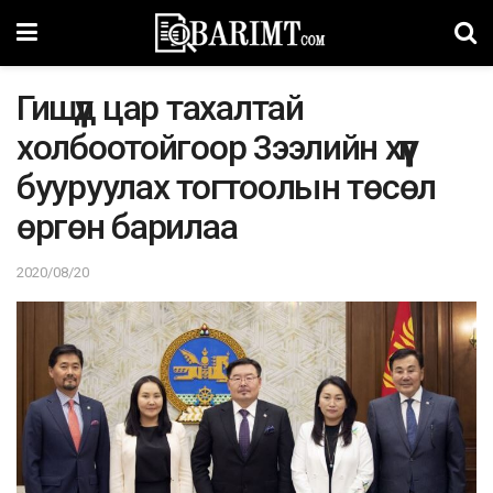
Гишүүд цар тахалтай
холбоотойгоор 3ээлийн хүүг
бууруулах тогтоолын төсөл
өргөн барилаа
2020/08/20