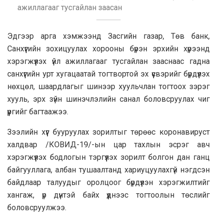
ажиллагааг тусгайлан заасан
Эдгээр арга хэмжээнд Засгийн газар, Төв банк,
Санхүүгийн зохицуулах хорооны бүрэн эрхийн хүрээнд
хэрэгжүүлэх үйл ажиллагааг тусгайлан зааснаас гадна
санхүүгийн урт хугацаатай тогтвортой эх үүсвэрийг бүрдүүлэх
нөхцөл, шаардлагыг шинээр хуульчлан тогтоох зэрэг
хууль, эрх зүйн шинэчлэлийн санал боловсруулах чиг
үүргийг багтаажээ.
Зээлийн хүүг бууруулах зорилтыг төрөөс коронавируст
халдвар /КОВИД-19/-ын цар тахлын эсрэг авч
хэрэгжүүлэх бодлогын тэргүүлэх зорилт болгон дан ганц
байгууллага, албан тушаалтанд хариуцуулахгүй нэгдсэн
байдлаар талуудыг оролцоог бүрдүүлэн хэрэгжилтийг
хангаж, үр дүнтэй байх үүднээс тогтоолын төслийг
боловсруулжээ.