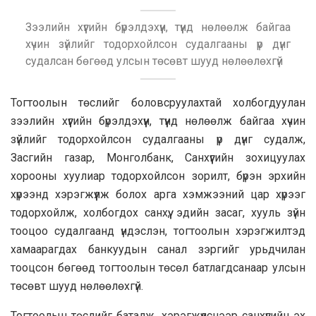
Зээлийн хүүгийн бүрэлдэхүүн, түүнд нөлөөлж байгаа
хүчин зүйлийг тодорхойлсон судалгааны үр дүнг
судалсан бөгөөд улсын төсөвт шууд нөлөөлөхгүй
Тогтоолын төслийг боловсруулахтай холбогдуулан
зээлийн хүүгийн бүрэлдэхүүн, түүнд нөлөөлж байгаа хүчин
зүйлийг тодорхойлсон судалгааны үр дүнг судалж,
Засгийн газар, Монголбанк, Санхүүгийн зохицуулах
хорооны хуулиар тодорхойлсон зорилт, бүрэн эрхийн
хүрээнд хэрэгжүүлж болох арга хэмжээний цар хүрээг
тодорхойлж, холбогдох санхүү, эдийн засаг, хууль зүйн
тооцоо судалгаанд үндэслэн, тогтоолын хэрэгжилтэд
хамаарагдах банкуудын санал зэргийг урьдчилан
тооцсон бөгөөд тогтоолын төсөл батлагдсанаар улсын
төсөвт шууд нөлөөлөхгүй.
Тогтоолын төслийг баталж, хэрэгжүүлснээр санхүүгийн эх