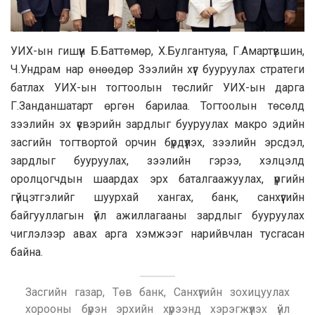
УИХ-ын гишүүн Б.Баттөмөр, Х.Булгантуяа, Г.Амартүвшин,
Ч.Ундрам нар өнөөдөр Зээлийн хүүг бууруулах стратеги
батлах УИХ-ын тогтоолын төслийг УИХ-ын дарга
Г.Занданшатарт өргөн барилаа. Тогтоолын төсөлд
зээлийн эх үүсвэрийн зардлыг бууруулах макро эдийн
засгийн тогтвортой орчин бүрдүүлэх, зээлийн эрсдэл,
зардлыг бууруулах, зээлийн гэрээ, хэлцэлд
оролцогчдын шаардах эрх баталгаажуулах, үүргийн
гүйцэтгэлийг шуурхай хангах, банк, санхүүгийн
байгууллагын үйл ажиллагааны зардлыг бууруулах
чиглэлээр авах арга хэмжээг нарийвчлан тусгасан
байна.
Засгийн газар, Төв банк, Санхүүгийн зохицуулах
хорооны бүрэн эрхийн хүрээнд хэрэгжүүлэх үйл