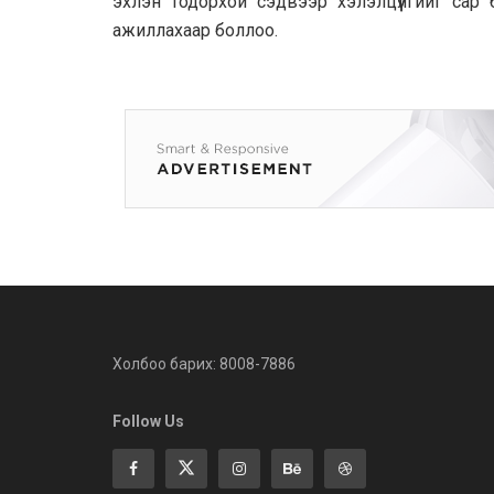
эхлэн тодорхой сэдвээр хэлэлцүүлгийг сар
ажиллахаар боллоо.
Холбоо барих: 8008-7886
Follow Us