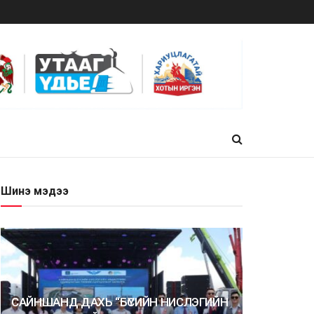
Шинэ мэдээ
САЙНШАНД ДАХЬ “БҮСИЙН НИСЛЭГИЙН