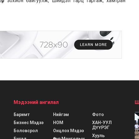
 бүр зохион байгуулж, шийдэл гарц гаргаж, хамтран
Мэдээний ангилал
Ш
Баримт
Нийгэм
Фото
Бизнес Мэдээ
НОМ
ХАН-УУЛ
ДҮҮРЭГ
Боловсрол
Онцлох Мэдээ
Хууль
Бусад
Өвөр Монголын