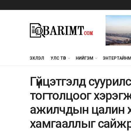
ЭХЛЭЛ
УЛС ТӨР
НИЙГЭМ
ЭНТЕРТАЙН
Гүйцэтгэлд суурил
тогтолцоог хэрэгжү
ажилчдын цалин хө
хамгааллыг сайж