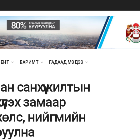
МЕНТ
БАРИМТ
ГАДААД МЭДЭЭ
сан санхүүжилтын
үлэх замаар
лс, нийгмийн
руулна