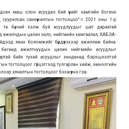
мдсан маш олон асуудал бий үүнийг хамгийн богино
д суурилсан санхүүжилтын тогтолцоо”-г 2021 оны 1-р
 та бүхний хэлж буй асуудлуудыг шат дараатай
 ажилчдын цалин хөлс, нийгмийн хамгаалал, ХАБЭА-
̆дээд явах боломжийг бүрдүүлэхээр ажиллаж байна.
бөгөөд ажилтнуудын цалин нийгмийн асуудлыг
нартай байх тухай асуудлыг хөндөхөд бэрхшээлтэй
тын тогтолцоог гүйцэтгэлд тулгарлан хийж, эмнэлгийн
элээр хяналтын тогтолцоог бэхжүүлнэ гэв.