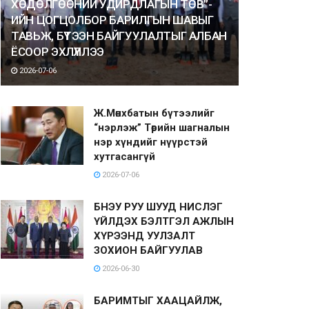
ХӨДӨЛГӨӨНИЙ УДИРДЛАГЫН ТӨВ”-
ИЙН ЦОГЦОЛБОР БАРИЛГЫН ШАВЫГ
ТАВЬЖ, БҮТЭЭН БАЙГУУЛАЛТЫГ АЛБАН
ЁСООР ЭХЛҮҮЛЛЭЭ
2026-07-06
Ж.Мөнхбатын бүтээлийг
“нэрлэж” Төрийн шагналын
нэр хүндийг нүүрстэй
хутгасангүй
2026-07-06
БНЭУ РУУ ШУУД НИСЛЭГ
ҮЙЛДЭХ БЭЛТГЭЛ АЖЛЫН
ХҮРЭЭНД УУЛЗАЛТ
ЗОХИОН БАЙГУУЛАВ
2026-06-30
БАРИМТЫГ ХААЦАЙЛЖ,