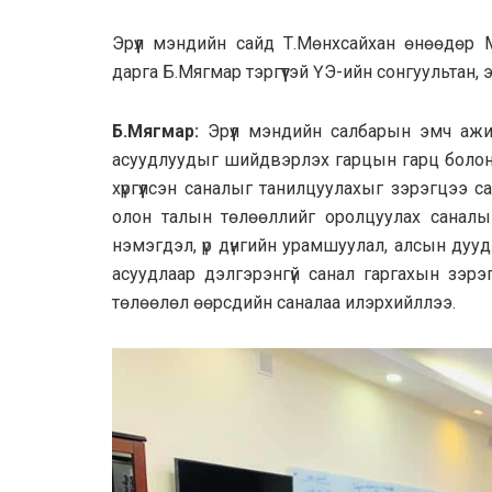
Эрүүл мэндийн сайд Т.Мөнхсайхан өнөөдө
дарга Б.Мягмар тэргүүтэй ҮЭ-ийн сонгуультан, 
Б.Мягмар:
Эрүүл мэндийн салбарын эмч ажи
асуудлуудыг шийдвэрлэх гарцын гарц болон 
хүргүүлсэн саналыг танилцуулахыг зэрэгцээ са
олон талын төлөөллийг оролцуулах саналыг
нэмэгдэл, үр дүнгийн урамшуулал, алсын ду
асуудлаар дэлгэрэнгүй санал гаргахын зэрэ
төлөөлөл өөрсдийн саналаа илэрхийллээ.