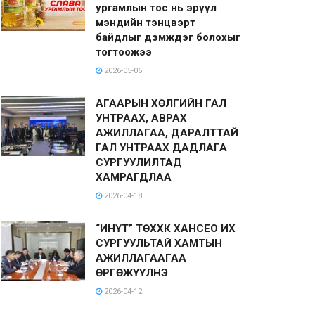
ургамлын тос нь эрүүл
мэндийн тэнцвэрт
байдлыг дэмждэг болохыг
тогтоожээ
2026-05-06
АГААРЫН ХӨЛГИЙН ГАЛ
УНТРААХ, АВРАХ
АЖИЛЛАГАА, ДАРАЛТТАЙ
ГАЛ УНТРААХ ДАДЛАГА
СУРГУУЛИЛТАД
ХАМРАГДЛАА
2026-04-18
“ИНҮТ” ТӨХХК ХАНСЕО ИХ
СУРГУУЛЬТАЙ ХАМТЫН
АЖИЛЛАГААГАА
ӨРГӨЖҮҮЛНЭ
2026-04-12