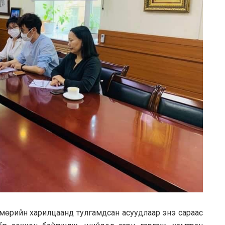
мөрийн харилцаанд тулгамдсан асуудлаар энэ сараас