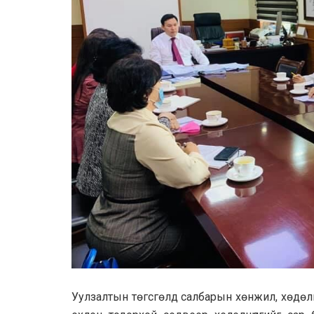
Уулзалтын төгсгөлд салбарын хөнжил, хөдөл