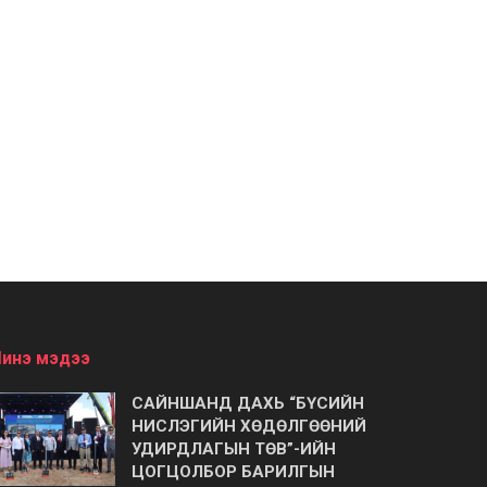
инэ мэдээ
САЙНШАНД ДАХЬ “БҮСИЙН
НИСЛЭГИЙН ХӨДӨЛГӨӨНИЙ
УДИРДЛАГЫН ТӨВ”-ИЙН
ЦОГЦОЛБОР БАРИЛГЫН