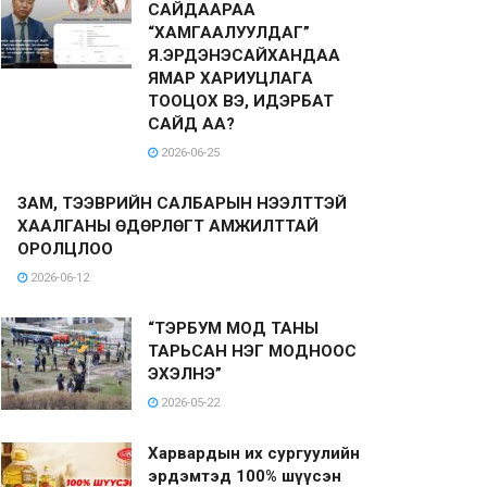
САЙДААРАА
“ХАМГААЛУУЛДАГ”
Я.ЭРДЭНЭСАЙХАНДАА
ЯМАР ХАРИУЦЛАГА
ТООЦОХ ВЭ, ИДЭРБАТ
САЙД АА?
2026-06-25
ЗАМ, ТЭЭВРИЙН САЛБАРЫН НЭЭЛТТЭЙ
ХААЛГАНЫ ӨДӨРЛӨГТ АМЖИЛТТАЙ
ОРОЛЦЛОО
2026-06-12
“ТЭРБУМ МОД ТАНЫ
ТАРЬСАН НЭГ МОДНООС
ЭХЭЛНЭ”
2026-05-22
Харвардын их сургуулийн
эрдэмтэд 100% шүүсэн