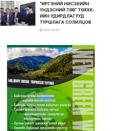
“ИРГЭНИЙ НИСЭХИЙН
ҮНДЭСНИЙ ТӨВ” ТӨХХК-
ИЙН УДИРДЛАГУУД
ТУРШЛАГА СОЛИЛЦОВ
2026-04-08