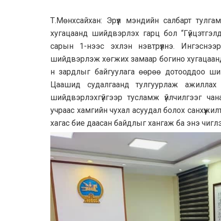
Т.Мөнхсайхан: Эрүүл мэндийн салбарт тулга
хугацаанд шийдвэрлэх гарц бол “Гүйцэтгэл
сарын 1-нээс эхлэн нэвтрүүлнэ. Ингэснээр
шийдвэрлэж хөгжих замаар богино хугацаанд
н зардлыг байгуулага өөрөө дотооддоо шии
Цаашид судалгаанд тулгуурлаж ажиллах 
шийдвэрлэхгүйгээр тусламж үйлчилгээг ча
учраас хамгийн чухал асуудал болох санхүүжил
хагас бие даасан байдлыг хангаж ба энэ чигл