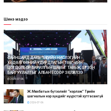
Шинэ мэдээ
САЙНШАНД ДАХЬ “БҮСИЙН НИСЛЭГИЙН
ХӨДӨЛГӨӨНИЙ УДИРДЛАГЫН ТӨВ”-ИЙН
ЦОГЦОЛБОР БАРИЛГЫН ШАВЫГ ТАВЬЖ, БҮТЭЭН
БАЙГУУЛАЛТЫГ АЛБАН ЁСООР ЭХЛҮҮЛЛЭЭ
2026-07-06
Ж.Мөнхбатын бүтээлийг “нэрлэж” Төрийн
шагналын нэр хүндийг нүүрстэй хутгасангүй
2026-07-06