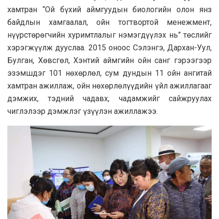
хамтран “Ой бүхий аймгуудын биологийн олон янз
байдлын хамгаалал, ойн тогтвортой менежмент,
нүүрстөрөгчийн хуримтлалыг нэмэгдүүлэх нь” төслийг
хэрэгжүүлж дууслаа. 2015 оноос Сэлэнгэ, Дархан-Уул,
Булган, Хөвсгөл, Хэнтий аймгийн ойн санг гэрээгээр
эзэмшдэг 101 нөхөрлөл, сум дундын 11 ойн ангитай
хамтран ажиллаж, ойн нөхөрлөлүүдийн үйл ажиллагааг
дэмжих, тэдний чадавх, чадамжийг сайжруулах
чиглэлээр дэмжлэг үзүүлэн ажиллажээ.