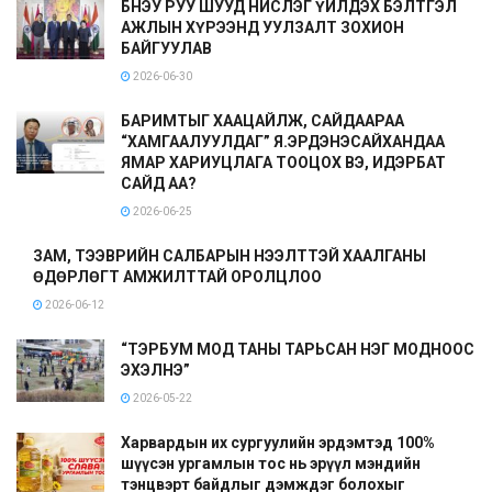
БНЭУ РУУ ШУУД НИСЛЭГ ҮЙЛДЭХ БЭЛТГЭЛ
АЖЛЫН ХҮРЭЭНД УУЛЗАЛТ ЗОХИОН
БАЙГУУЛАВ
2026-06-30
БАРИМТЫГ ХААЦАЙЛЖ, САЙДААРАА
“ХАМГААЛУУЛДАГ” Я.ЭРДЭНЭСАЙХАНДАА
ЯМАР ХАРИУЦЛАГА ТООЦОХ ВЭ, ИДЭРБАТ
САЙД АА?
2026-06-25
ЗАМ, ТЭЭВРИЙН САЛБАРЫН НЭЭЛТТЭЙ ХААЛГАНЫ
ӨДӨРЛӨГТ АМЖИЛТТАЙ ОРОЛЦЛОО
2026-06-12
“ТЭРБУМ МОД ТАНЫ ТАРЬСАН НЭГ МОДНООС
ЭХЭЛНЭ”
2026-05-22
Харвардын их сургуулийн эрдэмтэд 100%
шүүсэн ургамлын тос нь эрүүл мэндийн
тэнцвэрт байдлыг дэмждэг болохыг