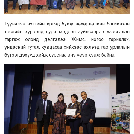
Түүнчлэн нутгийн иргэд буюу нөхөрлөлийн багийнхан
төслийн хүрээнд сурч мэдсэн зүйлсээрээ үзэсгэлэн
гаргаж олонд дэлгэлээ. Жимс, ногоо тариалах,
үндэсний гутал, хувцасаа хийхээс эхлээд гар урлалын
бүтээгдэхүүд хийж сурснаа энэ үеэр хэлж байна.