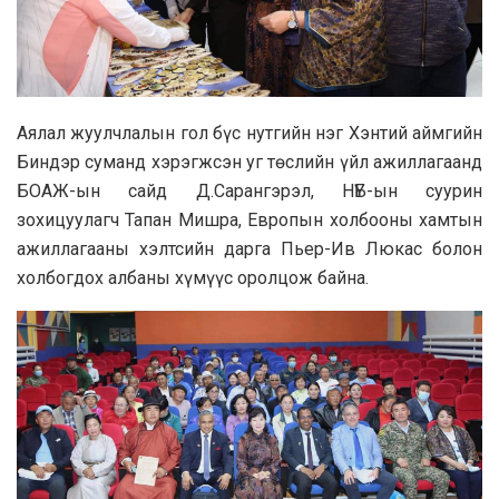
Аялал жуулчлалын гол бүс нутгийн нэг Хэнтий аймгийн
Биндэр суманд хэрэгжсэн уг төслийн үйл ажиллагаанд
БОАЖ-ын сайд Д.Сарангэрэл, НҮБ-ын суурин
зохицуулагч Тапан Мишра, Европын холбооны хамтын
ажиллагааны хэлтсийн дарга Пьер-Ив Люкас болон
холбогдох албаны хүмүүс оролцож байна.