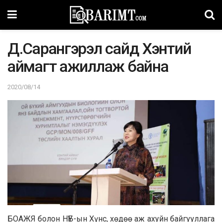
Д.Сарангэрэл сайд Хэнтий
аймагт ажиллаж байна
2020/08/14
БОАЖЯ болон НҮБ-ын Хүнс, хөдөө аж ахуйн байгууллага