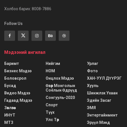
Холбоо барих: 8008-7886
Follow Us
Мэдээний ангилал
Баримт
Нийгэм
Урлаг
Бизнес Мэдээ
НОМ
Фото
Боловсрол
Онцлох Мэдээ
ХАН-УУЛ ДҮҮРЭГ
Бусад
Өвөр Монголын
Хууль
Соёлын Өдрүүд
Видео Мэдээ
Шинжлэх Ухаан
Сонгууль-2020
Гадаад Мэдээ
Эдийн Засаг
Спорт
Зөвлөгөө
ЭМЯ
Түүх
ИНҮТ
Энтертайнмент
Улс Төр
МТЗ
Эрүүл Мэнд