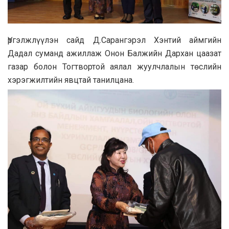
Үргэлжлүүлэн сайд Д.Сарангэрэл Хэнтий аймгийн
Дадал суманд ажиллаж Онон Балжийн Дархан цаазат
газар болон Тогтвортой аялал жуулчлалын төслийн
хэрэгжилтийн явцтай танилцана.