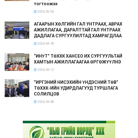
тогтоожээ
2026-05-06
АГААРЫН ХӨЛГИЙН ГАЛ УНТРААХ, АВРАХ
АЖИЛЛАГАА, ДАРАЛТТАЙ ГАЛ УНТРААХ
ДАДЛАГА СУРГУУЛИЛТАД ХАМРАГДЛАА
2026-04-18
“ИНҮТ” ТӨХХК ХАНСЕО ИХ СУРГУУЛЬТАЙ
ХАМТЫН АЖИЛЛАГААГАА ӨРГӨЖҮҮЛНЭ
2026-04-12
“ИРГЭНИЙ НИСЭХИЙН ҮНДЭСНИЙ ТӨВ”
ТӨХХК-ИЙН УДИРДЛАГУУД ТУРШЛАГА
СОЛИЛЦОВ
2026-04-08