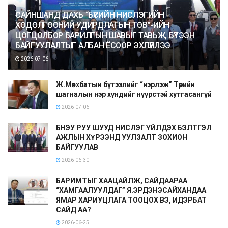
САЙНШАНД ДАХЬ “БҮСИЙН НИСЛЭГИЙН
ХӨДӨЛГӨӨНИЙ УДИРДЛАГЫН ТӨВ”-ИЙН
ЦОГЦОЛБОР БАРИЛГЫН ШАВЫГ ТАВЬЖ, БҮТЭЭН
БАЙГУУЛАЛТЫГ АЛБАН ЁСООР ЭХЛҮҮЛЛЭЭ
2026-07-06
Ж.Мөнхбатын бүтээлийг “нэрлэж” Төрийн
шагналын нэр хүндийг нүүрстэй хутгасангүй
2026-07-06
БНЭУ РУУ ШУУД НИСЛЭГ ҮЙЛДЭХ БЭЛТГЭЛ
АЖЛЫН ХҮРЭЭНД УУЛЗАЛТ ЗОХИОН
БАЙГУУЛАВ
2026-06-30
БАРИМТЫГ ХААЦАЙЛЖ, САЙДААРАА
“ХАМГААЛУУЛДАГ” Я.ЭРДЭНЭСАЙХАНДАА
ЯМАР ХАРИУЦЛАГА ТООЦОХ ВЭ, ИДЭРБАТ
САЙД АА?
2026-06-25