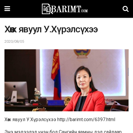
Хөөж явуул У.Хүрэлсүхээ
2020/08/05
Хөөж явуул У.Хүрэлсүхээ http://barimt.com/6397.html
Энэ мэдээлэл үнэн бол Сангийн яамны дэд сайдаар