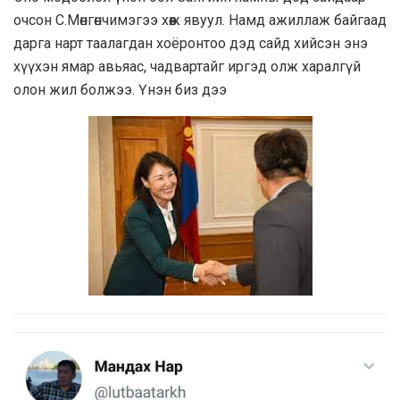
очсон С.Мөнгөнчимэгээ хөөж явуул. Намд ажиллаж байгаад
дарга нарт таалагдан хоёронтоо дэд сайд хийсэн энэ
хүүхэн ямар авьяас, чадвартайг иргэд олж харалгүй
олон жил болжээ. Үнэн биз дээ