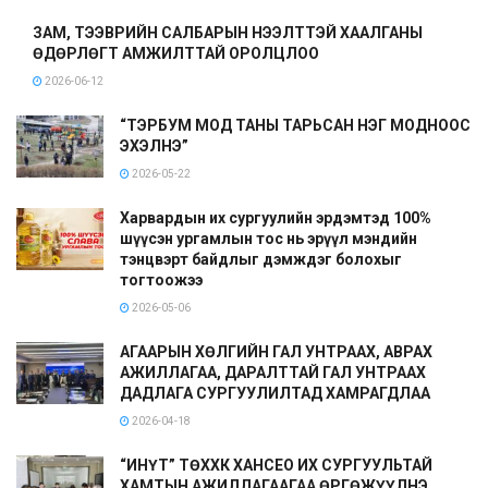
ЗАМ, ТЭЭВРИЙН САЛБАРЫН НЭЭЛТТЭЙ ХААЛГАНЫ
ӨДӨРЛӨГТ АМЖИЛТТАЙ ОРОЛЦЛОО
2026-06-12
“ТЭРБУМ МОД ТАНЫ ТАРЬСАН НЭГ МОДНООС
ЭХЭЛНЭ”
2026-05-22
Харвардын их сургуулийн эрдэмтэд 100%
шүүсэн ургамлын тос нь эрүүл мэндийн
тэнцвэрт байдлыг дэмждэг болохыг
тогтоожээ
2026-05-06
АГААРЫН ХӨЛГИЙН ГАЛ УНТРААХ, АВРАХ
АЖИЛЛАГАА, ДАРАЛТТАЙ ГАЛ УНТРААХ
ДАДЛАГА СУРГУУЛИЛТАД ХАМРАГДЛАА
2026-04-18
“ИНҮТ” ТӨХХК ХАНСЕО ИХ СУРГУУЛЬТАЙ
ХАМТЫН АЖИЛЛАГААГАА ӨРГӨЖҮҮЛНЭ