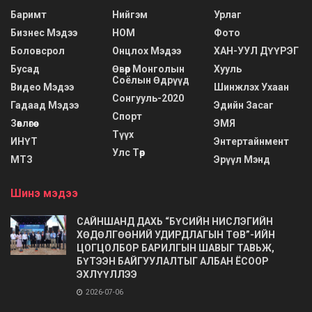
Баримт
Нийгэм
Урлаг
Бизнес Мэдээ
НОМ
Фото
Боловсрол
Онцлох Мэдээ
ХАН-УУЛ ДҮҮРЭГ
Бусад
Өвөр Монголын
Хууль
Соёлын Өдрүүд
Видео Мэдээ
Шинжлэх Ухаан
Сонгууль-2020
Гадаад Мэдээ
Эдийн Засаг
Спорт
Зөвлөгөө
ЭМЯ
Түүх
ИНҮТ
Энтертайнмент
Улс Төр
МТЗ
Эрүүл Мэнд
Шинэ мэдээ
САЙНШАНД ДАХЬ “БҮСИЙН НИСЛЭГИЙН
ХӨДӨЛГӨӨНИЙ УДИРДЛАГЫН ТӨВ”-ИЙН
ЦОГЦОЛБОР БАРИЛГЫН ШАВЫГ ТАВЬЖ,
БҮТЭЭН БАЙГУУЛАЛТЫГ АЛБАН ЁСООР
ЭХЛҮҮЛЛЭЭ
2026-07-06