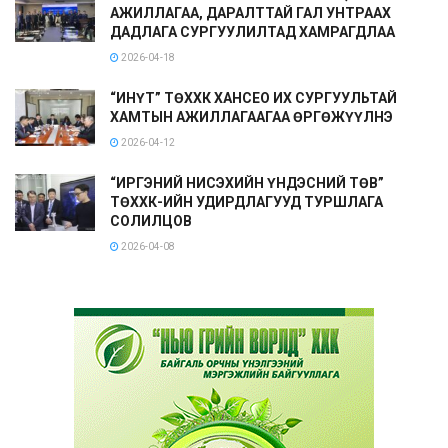
АЖИЛЛАГАА, ДАРАЛТТАЙ ГАЛ УНТРААХ
ДАДЛАГА СУРГУУЛИЛТАД ХАМРАГДЛАА
2026-04-18
“ИНҮТ” ТӨХХК ХАНСЕО ИХ СУРГУУЛЬТАЙ
ХАМТЫН АЖИЛЛАГААГАА ӨРГӨЖҮҮЛНЭ
2026-04-12
“ИРГЭНИЙ НИСЭХИЙН ҮНДЭСНИЙ ТӨВ”
ТӨХХК-ИЙН УДИРДЛАГУУД ТУРШЛАГА
СОЛИЛЦОВ
2026-04-08