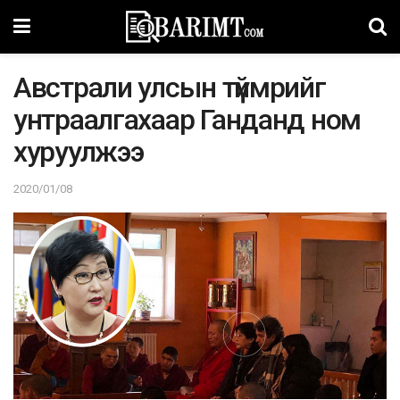
Австрали улсын түймрийг
унтраалгахаар Ганданд ном
хуруулжээ
2020/01/08