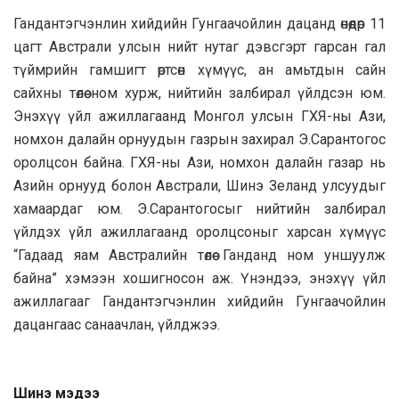
Гандантэгчэнлин хийдийн Гунгаачойлин дацанд өнөөдөр 11
цагт Австрали улсын нийт нутаг дэвсгэрт гарсан гал
түймрийн гамшигт өртсөн хүмүүс, ан амьтдын сайн
сайхны төлөө ном хурж, нийтийн залбирал үйлдсэн юм.
Энэхүү үйл ажиллагаанд Монгол улсын ГХЯ-ны Ази,
номхон далайн орнуудын газрын захирал Э.Сарантогос
оролцсон байна. ГХЯ-ны Ази, номхон далайн газар нь
Азийн орнууд болон Австрали, Шинэ Зеланд улсуудыг
хамаардаг юм. Э.Сарантогосыг нийтийн залбирал
үйлдэх үйл ажиллагаанд оролцсоныг харсан хүмүүс
“Гадаад яам Австралийн төлөө Ганданд ном уншуулж
байна” хэмээн хошигносон аж. Үнэндээ, энэхүү үйл
ажиллагааг Гандантэгчэнлин хийдийн Гунгаачойлин
дацангаас санаачлан, үйлджээ.
Шинэ мэдээ