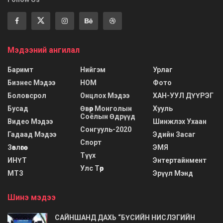
Мэдээний ангилал
Баримт
Нийгэм
Урлаг
Бизнес Мэдээ
НОМ
Фото
Боловсрол
Онцлох Мэдээ
ХАН-УУЛ ДҮҮРЭГ
Бусад
Өвөр Монголын
Хууль
Соёлын Өдрүүд
Видео Мэдээ
Шинжлэх Ухаан
Сонгууль-2020
Гадаад Мэдээ
Эдийн Засаг
Спорт
Зөвлөгөө
ЭМЯ
Түүх
ИНҮТ
Энтертайнмент
Улс Төр
МТЗ
Эрүүл Мэнд
Шинэ мэдээ
САЙНШАНД ДАХЬ “БҮСИЙН НИСЛЭГИЙН