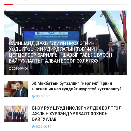
САЙНШАНД ДАХЬ “БҮСИЙН НИСЛЭГИЙН
ХӨДӨЛГӨӨНИЙ УДИРДЛАГЫН ТӨВ”-ИЙН
ЦОГЦОЛБОР БАРИЛГЫН ШАВЫГ ТАВЬЖ, БҮТЭЭН
БАЙГУУЛАЛТЫГ АЛБАН ЁСООР ЭХЛҮҮЛЛЭЭ
2026-07-06
Ж.Мөнхбатын бүтээлийг “нэрлэж” Төрийн
шагналын нэр хүндийг нүүрстэй хутгасангүй
2026-07-06
БНЭУ РУУ ШУУД НИСЛЭГ ҮЙЛДЭХ БЭЛТГЭЛ
АЖЛЫН ХҮРЭЭНД УУЛЗАЛТ ЗОХИОН
БАЙГУУЛАВ
2026-06-30