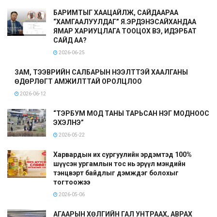
БАРИМТЫГ ХААЦАЙЛЖ, САЙДААРАА
“ХАМГААЛУУЛДАГ” Я.ЭРДЭНЭСАЙХАНДАА
ЯМАР ХАРИУЦЛАГА ТООЦОХ ВЭ, ИДЭРБАТ
САЙД АА?
2026-06-25
ЗАМ, ТЭЭВРИЙН САЛБАРЫН НЭЭЛТТЭЙ ХААЛГАНЫ
ӨДӨРЛӨГТ АМЖИЛТТАЙ ОРОЛЦЛОО
2026-06-12
“ТЭРБУМ МОД ТАНЫ ТАРЬСАН НЭГ МОДНООС
ЭХЭЛНЭ”
2026-05-22
Харвардын их сургуулийн эрдэмтэд 100%
шүүсэн ургамлын тос нь эрүүл мэндийн
тэнцвэрт байдлыг дэмждэг болохыг
тогтоожээ
2026-05-06
АГААРЫН ХӨЛГИЙН ГАЛ УНТРААХ, АВРАХ