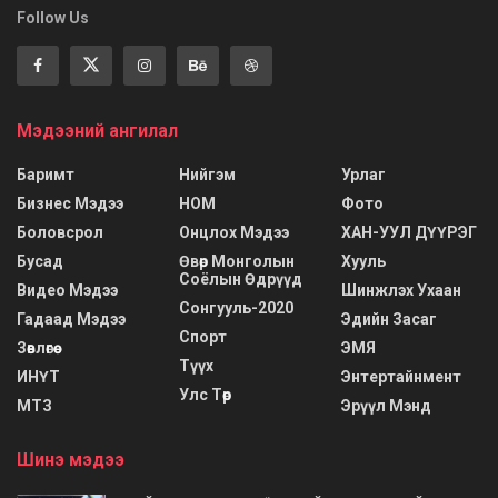
Follow Us
Мэдээний ангилал
Баримт
Нийгэм
Урлаг
Бизнес Мэдээ
НОМ
Фото
Боловсрол
Онцлох Мэдээ
ХАН-УУЛ ДҮҮРЭГ
Бусад
Өвөр Монголын
Хууль
Соёлын Өдрүүд
Видео Мэдээ
Шинжлэх Ухаан
Сонгууль-2020
Гадаад Мэдээ
Эдийн Засаг
Спорт
Зөвлөгөө
ЭМЯ
Түүх
ИНҮТ
Энтертайнмент
Улс Төр
МТЗ
Эрүүл Мэнд
Шинэ мэдээ