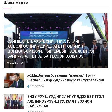
Шинэ мэдээ
САЙНШАНД ДАХЬ “БҮСИЙН НИСЛЭГИЙН
ХӨДӨЛГӨӨНИЙ УДИРДЛАГЫН ТӨВ”-ИЙН
ЦОГЦОЛБОР БАРИЛГЫН ШАВЫГ ТАВЬЖ, БҮТЭЭН
БАЙГУУЛАЛТЫГ АЛБАН ЁСООР ЭХЛҮҮЛЛЭЭ
2026-07-06
Ж.Мөнхбатын бүтээлийг “нэрлэж” Төрийн
шагналын нэр хүндийг нүүрстэй хутгасангүй
2026-07-06
БНЭУ РУУ ШУУД НИСЛЭГ ҮЙЛДЭХ БЭЛТГЭЛ
АЖЛЫН ХҮРЭЭНД УУЛЗАЛТ ЗОХИОН
БАЙГУУЛАВ