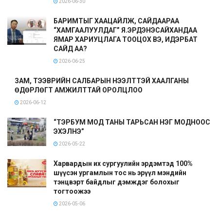
2026-06-30
БАРИМТЫГ ХААЦАЙЛЖ, САЙДААРАА
“ХАМГААЛУУЛДАГ” Я.ЭРДЭНЭСАЙХАНДАА
ЯМАР ХАРИУЦЛАГА ТООЦОХ ВЭ, ИДЭРБАТ
САЙД АА?
2026-06-25
ЗАМ, ТЭЭВРИЙН САЛБАРЫН НЭЭЛТТЭЙ ХААЛГАНЫ
ӨДӨРЛӨГТ АМЖИЛТТАЙ ОРОЛЦЛОО
2026-06-12
“ТЭРБУМ МОД ТАНЫ ТАРЬСАН НЭГ МОДНООС
ЭХЭЛНЭ”
2026-05-22
Харвардын их сургуулийн эрдэмтэд 100%
шүүсэн ургамлын тос нь эрүүл мэндийн
тэнцвэрт байдлыг дэмждэг болохыг
тогтоожээ
2026-05-06