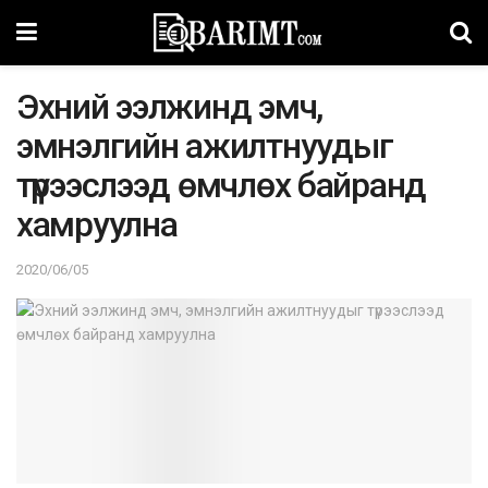
Эхний ээлжинд эмч,
эмнэлгийн ажилтнуудыг
түрээслээд өмчлөх байранд
хамруулна
2020/06/05