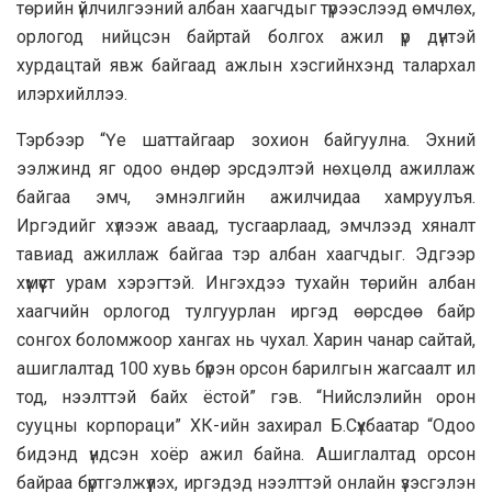
төрийн үйлчилгээний албан хаагчдыг түрээслээд өмчлөх,
орлогод нийцсэн байртай болгох ажил үр дүнтэй
хурдацтай явж байгаад ажлын хэсгийнхэнд талархал
илэрхийллээ.
Тэрбээр “Үе шаттайгаар зохион байгуулна. Эхний
ээлжинд яг одоо өндөр эрсдэлтэй нөхцөлд ажиллаж
байгаа эмч, эмнэлгийн ажилчидаа хамруулъя.
Иргэдийг хүлээж аваад, тусгаарлаад, эмчлээд хяналт
тавиад ажиллаж байгаа тэр албан хаагчдыг. Эдгээр
хүмүүст урам хэрэгтэй. Ингэхдээ тухайн төрийн албан
хаагчийн орлогод тулгуурлан иргэд өөрсдөө байр
сонгох боломжоор хангах нь чухал. Харин чанар сайтай,
ашиглалтад 100 хувь бүрэн орсон барилгын жагсаалт ил
тод, нээлттэй байх ёстой” гэв. “Нийслэлийн орон
сууцны корпораци” ХК-ийн захирал Б.Сүхбаатар “Одоо
бидэнд үндсэн хоёр ажил байна. Ашиглалтад орсон
байраа бүртгэлжүүлэх, иргэдэд нээлттэй онлайн үзэсгэлэн