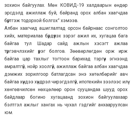
зохион байгуулах. Мөн КОВИД-19 халдварын өндөр
эрсдэлд ажиллаж буй, байранд орох албан хаагчдаа
бүртгэж тодорхой болгох” хэмээв.
Албан хаагчид ашиглалтад орсон байрнаас сонголтоо
хийх, материалаа бүрдүүлэх зэрэг ажил их, хугацаа бага
байгаа тул Шадар сайд ажлын хэсэгт ажлаа
түргэвчлэхийг үүрэг болгов. Зөөвөрлөгдөн орж ирж
байгаа цар тахлыг тогтоон барихад тэргүүн эгнээнд
амралтгүй, нойр хоолгүй, ажиллаж байгаа албан хаагчдаа
дэмжих зорилгоор батлагдсан энэ хөтөлбөрийг авч
байгаа хүндээ хүндрэл чирэгдэлгүй, ипотекийн зээлээс илүү
хөнгөвчилсөн нөхцөлөөр орон сууцандаа шууд орох
байдлаар богино хугацаанд зохион байгуулахаар
бэлтгэл ажлыг хангах нь чухал гэдгийг анхааруулсан
юм.