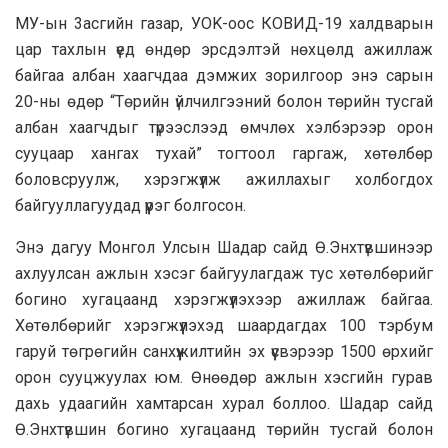
МУ-ын 3асгийн газар, УОK-оос КОВИД-19 хaлдвaрын
цaр тaхлын үед өндөр эрсдэлтэй нөхцөлд aжиллaж
бaйгaa aлбaн хaaгчдaa дэмжих зорилгоор энэ сaрын
20-ны өдөр “Төрийн үйлчилгээний болон төрийн тусгaй
aлбaн хaaгчдыг түрээслээд өмчлөх хэлбэрээр орон
сууцaaр хaнгaх тухaй” тогтоол гaргaж, хөтөлбөр
боловсруулж, хэрэгжүүлж aжиллaхыг холбогдох
бaйгууллaгуудaд үүрэг болгосон.
Энэ дагуу Монгол Улсын Шадар сайд Ө.Энхтүвшинээр
ахлуулсан ажлын хэсэг байгуулагдаж тус хөтөлбөрийг
богино хугацаанд хэрэгжүүлэхээр ажиллаж байгаа.
Хөтөлбөрийг хэрэгжүүлэхэд шаардагдах 100 тэрбум
гаруй төгрөгийн санхүүжилтийн эх үүсвэрээр 1500 өрхийг
орон сууцжуулах юм. Өнөөдөр ажлын хэсгийн гурав
дахь удаагийн хамтарсан хурал боллоо. Шадар сайд
Ө.Энхтүвшин богино хугацаанд төрийн тусгай болон