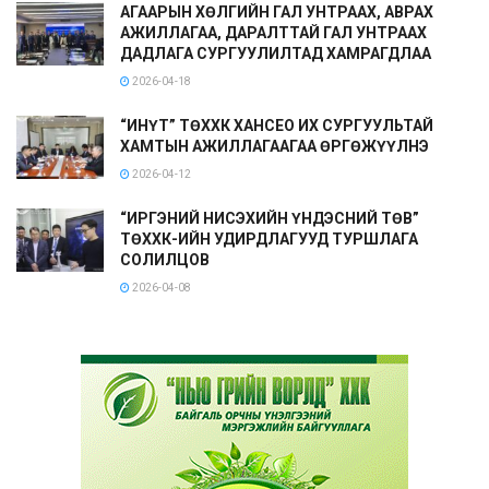
АГААРЫН ХӨЛГИЙН ГАЛ УНТРААХ, АВРАХ
АЖИЛЛАГАА, ДАРАЛТТАЙ ГАЛ УНТРААХ
ДАДЛАГА СУРГУУЛИЛТАД ХАМРАГДЛАА
2026-04-18
“ИНҮТ” ТӨХХК ХАНСЕО ИХ СУРГУУЛЬТАЙ
ХАМТЫН АЖИЛЛАГААГАА ӨРГӨЖҮҮЛНЭ
2026-04-12
“ИРГЭНИЙ НИСЭХИЙН ҮНДЭСНИЙ ТӨВ”
ТӨХХК-ИЙН УДИРДЛАГУУД ТУРШЛАГА
СОЛИЛЦОВ
2026-04-08