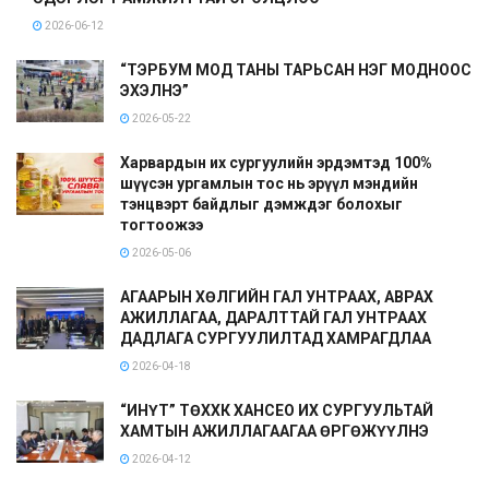
2026-06-12
“ТЭРБУМ МОД ТАНЫ ТАРЬСАН НЭГ МОДНООС
ЭХЭЛНЭ”
2026-05-22
Харвардын их сургуулийн эрдэмтэд 100%
шүүсэн ургамлын тос нь эрүүл мэндийн
тэнцвэрт байдлыг дэмждэг болохыг
тогтоожээ
2026-05-06
АГААРЫН ХӨЛГИЙН ГАЛ УНТРААХ, АВРАХ
АЖИЛЛАГАА, ДАРАЛТТАЙ ГАЛ УНТРААХ
ДАДЛАГА СУРГУУЛИЛТАД ХАМРАГДЛАА
2026-04-18
“ИНҮТ” ТӨХХК ХАНСЕО ИХ СУРГУУЛЬТАЙ
ХАМТЫН АЖИЛЛАГААГАА ӨРГӨЖҮҮЛНЭ
2026-04-12