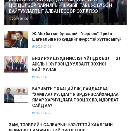
ЦОГЦОЛБОР БАРИЛГЫН ШАВЫГ ТАВЬЖ, БҮТЭЭН
БАЙГУУЛАЛТЫГ АЛБАН ЁСООР ЭХЛҮҮЛЛЭЭ
2026-07-06
Ж.Мөнхбатын бүтээлийг “нэрлэж” Төрийн
шагналын нэр хүндийг нүүрстэй хутгасангүй
2026-07-06
БНЭУ РУУ ШУУД НИСЛЭГ ҮЙЛДЭХ БЭЛТГЭЛ
АЖЛЫН ХҮРЭЭНД УУЛЗАЛТ ЗОХИОН
БАЙГУУЛАВ
2026-06-30
БАРИМТЫГ ХААЦАЙЛЖ, САЙДААРАА
“ХАМГААЛУУЛДАГ” Я.ЭРДЭНЭСАЙХАНДАА
ЯМАР ХАРИУЦЛАГА ТООЦОХ ВЭ, ИДЭРБАТ
САЙД АА?
2026-06-25
ЗАМ, ТЭЭВРИЙН САЛБАРЫН НЭЭЛТТЭЙ ХААЛГАНЫ
ӨДӨРЛӨГТ АМЖИЛТТАЙ ОРОЛЦЛОО