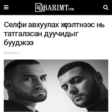
Селфи авхуулах хүсэлтнээс нь
татгалзсан дуучидыг
бууджээ
2019/12/11