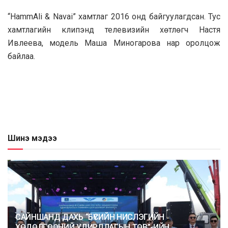
“HammAli & Navai” хамтлаг 2016 онд байгуулагдсан. Тус
хамтлагийн клипэнд телевизийн хөтлөгч Настя
Ивлеева, модель Маша Миногарова нар оролцож
байлаа.
Шинэ мэдээ
САЙНШАНД ДАХЬ “БҮСИЙН НИСЛЭГИЙН
ХӨДӨЛГӨӨНИЙ УДИРДЛАГЫН ТӨВ”-ИЙН