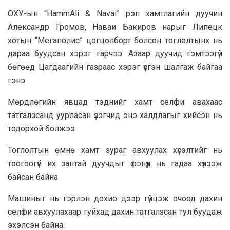
ОХУ-ын “HammAli & Navai” рэп хамтлагийн дуучин
Александр Громов, Наваи Бакиров нарыг Липецк
хотын “Мегаполис” цогцолборт болсон тоглолтынх нь
дараа буудсан хэрэг гарчээ. Азаар дуучид гэмтээгүй
бөгөөд Цагдаагийн газраас хэрэг үүсгэн шалгаж байгаа
гэнэ
Мөрдлөгийн явцад тэднийг хамт селфи авахаас
татгалзсанд уурласан үзэгчид энэ халдлагыг хийсэн нь
тодорхой болжээ
Тоглолтын өмнө хамт зураг авхуулах хүсэлтийг нь
тоогоогүй их зантай дуучдыг фэнүүд нь гадаа хүлээж
байсан байна
Машиныг нь гэрлэн дохио дээр гүйцэж очоод дахин
селфи авхуулахаар гуйхад дахин татгалзсан тул буудаж
эхэлсэн байна.