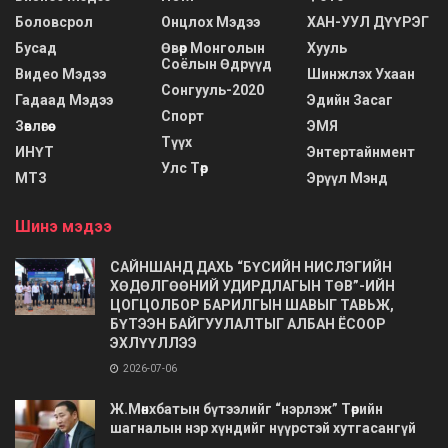
Боловсрол
Онцлох Мэдээ
ХАН-УУЛ ДҮҮРЭГ
Бусад
Өвөр Монголын
Хууль
Соёлын Өдрүүд
Видео Мэдээ
Шинжлэх Ухаан
Сонгууль-2020
Гадаад Мэдээ
Эдийн Засаг
Спорт
Зөвлөгөө
ЭМЯ
Түүх
ИНҮТ
Энтертайнмент
Улс Төр
МТЗ
Эрүүл Мэнд
Шинэ мэдээ
САЙНШАНД ДАХЬ “БҮСИЙН НИСЛЭГИЙН
ХӨДӨЛГӨӨНИЙ УДИРДЛАГЫН ТӨВ”-ИЙН
ЦОГЦОЛБОР БАРИЛГЫН ШАВЫГ ТАВЬЖ,
БҮТЭЭН БАЙГУУЛАЛТЫГ АЛБАН ЁСООР
ЭХЛҮҮЛЛЭЭ
2026-07-06
Ж.Мөнхбатын бүтээлийг “нэрлэж” Төрийн
шагналын нэр хүндийг нүүрстэй хутгасангүй