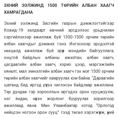
ЭХНИЙ ЭЭЛЖИНД 1500 ТӨРИЙН АЛБАН ХААГЧ
ХАМРАГДАНА
Эхний ээлжинд Засгийн газрын дэмжлэгтэйгээр
Ковид-19 халдварт өвчний эрсдэлээс урьдчилан
сэргийлэхээр ажиллаж буй 1300-1500 орчим төрийн
албан хаагчдыг дэмжих гэнэ. Ингэснээр эрсдэлтэй
нөхцөлд ажиллаж буй эрүүл мэндийн байгууллага,
онцгой байдлын албаны ажилтан, албан хаагч,
цагдаагийн албан хаагч, хорио цээр, мэргэжлийн
хяналт, мал эмнэлгийн албан хаагч гэх мэт 1500 орчим
төрийн албан хаагчийг хамруулах юм байна. “Дараагийн
шатанд бид иргэд рүүгээ чиглэсэн байдлаар ажиллана.
Тэр дундаа гэр хорооллын иргэдээ орон сууцжуулж,
нэг яндан, нүхэн жорлонг бууруулах зорилгоор
ажиллаад явна. Мөн Улаанбаатар хотод “Орлогод
нийцсэн ногоон орон сууц” гээд төсөл хэрэгжүүлж, үүний