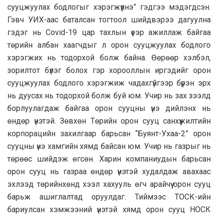
сууцжуулах бодлогыг хэрэгжүүлнэ” гэдгээ мэдэгдсэн.
Гэвч УИХ-аас баталсан тогтоол шийдвэрээ дагуулна
гэдэг нь Covid-19 цар тахлын үеэр ажиллаж байгаа
төрийн албан хаагчдыг л орон сууцжуулах бодлого
хэрэгжих нь тодорхой болж байна. Өөрөөр хэлбэл,
зорилтот бүлэг болох гэр хорооллын иргэдийг орон
сууцжуулах бодлого хэрэгжиж чадахгүйгээр бүрэн эрх
нь дуусах нь тодорхой болж буй юм. Учир нь зах зээлд
борлуулагдаж байгаа орон сууцны үнэ дийлэнх нь
өндөр үнэтэй. Зөвхөн Төрийн орон сууц санхүүжилтийн
корпорацийн захилгаар барьсан “Буянт-Ухаа-2” орон
сууцны үнэ хамгийн хямд байсан юм. Учир нь газрыг нь
төрөөс шийдэж өгсөн. Харин компаниудын барьсан
орон сууц нь газраа өндөр үнэтэй худалдаж авахаас
эхлээд төрийнхөнд хээл хахууль өгч арайчүү орон сууц
барьж ашиглалтад оруулдаг. Тиймээс ТОСК-ийн
бариулсан хэмжээний үнэтэй хямд орон сууц НОСК