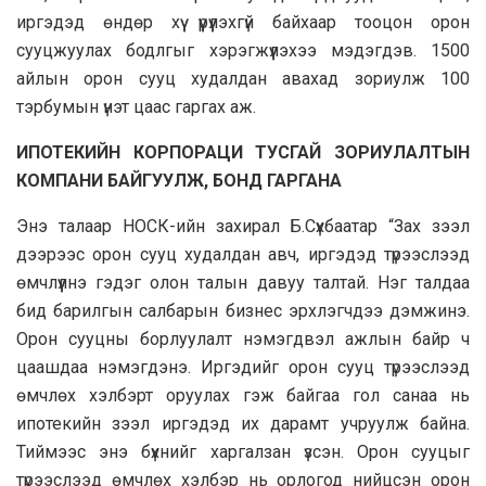
иргэдэд өндөр хүү үүрүүлэхгүй байхаар тооцон орон
сууцжуулах бодлгыг хэрэгжүүлэхээ мэдэгдэв. 1500
айлын орон сууц худалдан авахад зориулж 100
тэрбумын үнэт цаас гаргах аж.
ИПОТЕКИЙН КОРПОРАЦИ ТУСГАЙ ЗОРИУЛАЛТЫН
КОМПАНИ БАЙГУУЛЖ, БОНД ГАРГАНА
Энэ талаар НОСК-ийн захирал Б.Сүхбаатар “Зах зээл
дээрээс орон сууц худалдан авч, иргэдэд түрээслээд
өмчлүүлнэ гэдэг олон талын давуу талтай. Нэг талдаа
бид барилгын салбарын бизнес эрхлэгчдээ дэмжинэ.
Орон сууцны борлуулалт нэмэгдвэл ажлын байр ч
цаашдаа нэмэгдэнэ. Иргэдийг орон сууц түрээслээд
өмчлөх хэлбэрт оруулах гэж байгаа гол санаа нь
ипотекийн зээл иргэдэд их дарамт учруулж байна.
Тиймээс энэ бүхнийг харгалзан үзсэн. Орон сууцыг
түрээслээд өмчлөх хэлбэр нь орлогод нийцсэн орон