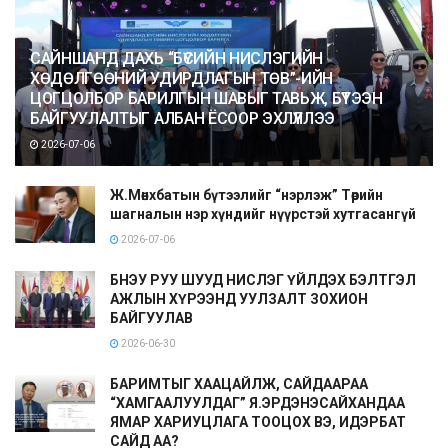
САЙНШАНД ДАХЬ “БҮСИЙН НИСЛЭГИЙН
ХӨДӨЛГӨӨНИЙ УДИРДЛАГЫН ТӨВ”-ИЙН
ЦОГЦОЛБОР БАРИЛГЫН ШАВЫГ ТАВЬЖ, БҮТЭЭН
БАЙГУУЛАЛТЫГ АЛБАН ЁСООР ЭХЛҮҮЛЛЭЭ
2026-07-06
Ж.Мөнхбатын бүтээлийг “нэрлэж” Төрийн
шагналын нэр хүндийг нүүрстэй хутгасангүй
2026-07-06
БНЭУ РУУ ШУУД НИСЛЭГ ҮЙЛДЭХ БЭЛТГЭЛ
АЖЛЫН ХҮРЭЭНД УУЛЗАЛТ ЗОХИОН
БАЙГУУЛАВ
2026-06-30
БАРИМТЫГ ХААЦАЙЛЖ, САЙДААРАА
“ХАМГААЛУУЛДАГ” Я.ЭРДЭНЭСАЙХАНДАА
ЯМАР ХАРИУЦЛАГА ТООЦОХ ВЭ, ИДЭРБАТ
САЙД АА?