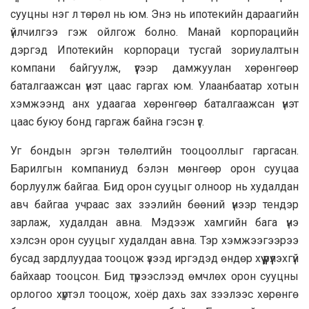
сууцны нэг л төрөл нь юм. Энэ нь ипотекийн дараагийн
үйлчилгээ гэж ойлгож болно. Манай корпорацийн
дэргэд Ипотекийн корпораци тусгай зориулалтын
компани байгуулж, үүгээр дамжуулан хөрөнгөөр
баталгаажсан үнэт цаас гаргах юм. Улаанбаатар хотын
хэмжээнд анх удаагаа хөрөнгөөр баталгаажсан үнэт
цаас буюу бонд гаргаж байна гэсэн үг.
Уг бондын эргэн төлөлтийн тооцооллыг гаргасан.
Барилгын компаниуд бэлэн мөнгөөр орон сууцаа
борлуулж байгаа. Бид орон сууцыг олноор нь худалдан
авч байгаа учраас зах зээлийн бөөний үнээр тендэр
зарлаж, худалдан авна. Мэдээж хамгийн бага үнэ
хэлсэн орон сууцыг худалдан авна. Тэр хэмжээгээрээ
бусад зардлуудаа тооцож үзээд иргэдэд өндөр хүү үүрүүлэхгүй
байхаар тооцсон. Бид түрээслээд өмчлөх орон сууцны
орлогоо хүртэл тооцож, хоёр дахь зах зээлээс хөрөнгө