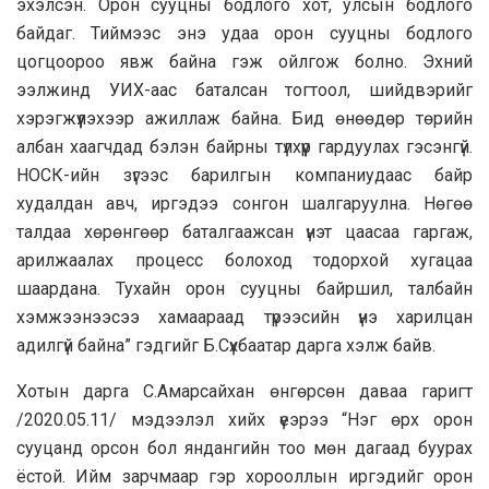
эхэлсэн. Орон сууцны бодлого хот, улсын бодлого
байдаг. Тиймээс энэ удаа орон сууцны бодлого
цогцоороо явж байна гэж ойлгож болно. Эхний
ээлжинд УИХ-аас баталсан тогтоол, шийдвэрийг
хэрэгжүүлэхээр ажиллаж байна. Бид өнөөдөр төрийн
албан хаагчдад бэлэн байрны түлхүүр гардуулах гэсэнгүй.
НОСК-ийн зүгээс барилгын компаниудаас байр
худалдан авч, иргэдээ сонгон шалгаруулна. Нөгөө
талдаа хөрөнгөөр баталгаажсан үнэт цаасаа гаргаж,
арилжаалах процесс болоход тодорхой хугацаа
шаардана. Тухайн орон сууцны байршил, талбайн
хэмжээнээсээ хамаараад түрээсийн үнэ харилцан
адилгүй байна” гэдгийг Б.Сүхбаатар дарга хэлж байв.
Хотын дарга С.Амарсайхан өнгөрсөн даваа гаригт
/2020.05.11/ мэдээлэл хийх үеэрээ “Нэг өрх орон
сууцанд орсон бол яндангийн тоо мөн дагаад буурах
ёстой. Ийм зарчмаар гэр хорооллын иргэдийг орон