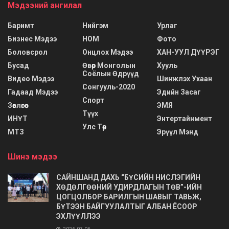
Мэдээний ангилал
Баримт
Нийгэм
Урлаг
Бизнес Мэдээ
НОМ
Фото
Боловсрол
Онцлох Мэдээ
ХАН-УУЛ ДҮҮРЭГ
Бусад
Өвөр Монголын
Хууль
Соёлын Өдрүүд
Видео Мэдээ
Шинжлэх Ухаан
Сонгууль-2020
Гадаад Мэдээ
Эдийн Засаг
Спорт
Зөвлөгөө
ЭМЯ
Түүх
ИНҮТ
Энтертайнмент
Улс Төр
МТЗ
Эрүүл Мэнд
Шинэ мэдээ
САЙНШАНД ДАХЬ “БҮСИЙН НИСЛЭГИЙН
ХӨДӨЛГӨӨНИЙ УДИРДЛАГЫН ТӨВ”-ИЙН
ЦОГЦОЛБОР БАРИЛГЫН ШАВЫГ ТАВЬЖ,
БҮТЭЭН БАЙГУУЛАЛТЫГ АЛБАН ЁСООР
ЭХЛҮҮЛЛЭЭ