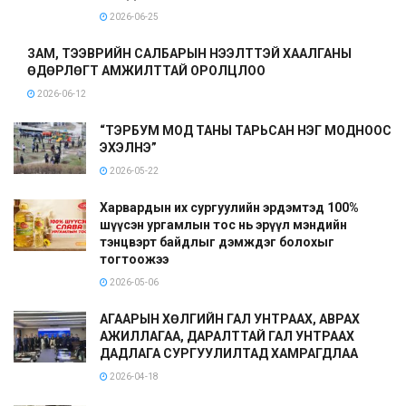
2026-06-25
ЗАМ, ТЭЭВРИЙН САЛБАРЫН НЭЭЛТТЭЙ ХААЛГАНЫ
ӨДӨРЛӨГТ АМЖИЛТТАЙ ОРОЛЦЛОО
2026-06-12
“ТЭРБУМ МОД ТАНЫ ТАРЬСАН НЭГ МОДНООС
ЭХЭЛНЭ”
2026-05-22
Харвардын их сургуулийн эрдэмтэд 100%
шүүсэн ургамлын тос нь эрүүл мэндийн
тэнцвэрт байдлыг дэмждэг болохыг
тогтоожээ
2026-05-06
АГААРЫН ХӨЛГИЙН ГАЛ УНТРААХ, АВРАХ
АЖИЛЛАГАА, ДАРАЛТТАЙ ГАЛ УНТРААХ
ДАДЛАГА СУРГУУЛИЛТАД ХАМРАГДЛАА
2026-04-18