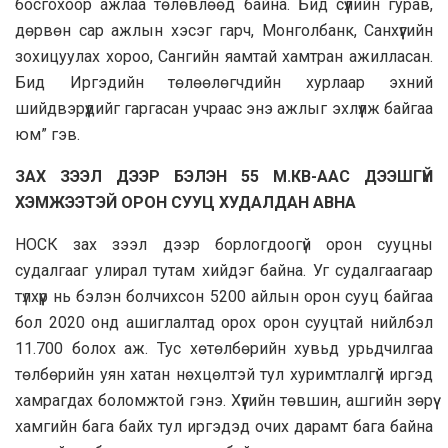
босгохоор ажлаа төлөвлөөд байна. Бид сүүлийн гурав,
дөрвөн сар ажлын хэсэг гарч, Монголбанк, Санхүүгийн
зохицуулах хороо, Сангийн яамтай хамтран ажилласан.
Бид Иргэдийн төлөөлөгчдийн хурлаар эхний
шийдвэрүүдийг гаргасан учраас энэ ажлыг эхлүүлж байгаа
юм” гэв.
ЗАХ ЗЭЭЛ ДЭЭР БЭЛЭН 55 М.КВ-ААС ДЭЭШГҮЙ
ХЭМЖЭЭТЭЙ ОРОН СУУЦ ХУДАЛДАН АВНА
НОСК зах зээл дээр борлогдоогүй орон сууцны
судалгааг улирал тутам хийдэг байна. Уг судалгаагаар
түлхүүр нь бэлэн болчихсон 5200 айлын орон сууц байгаа
бол 2020 онд ашиглалтад орох орон сууцтай нийлбэл
11.700 болох аж. Тус хөтөлбөрийн хувьд урьдчилгаа
төлбөрийн уян хатан нөхцөлтэй тул хуримтлалгүй иргэд
хамрагдах боломжтой гэнэ. Хүүгийн төвшин, ашгийн зөрүү
хамгийн бага байх тул иргэдэд очих дарамт бага байна