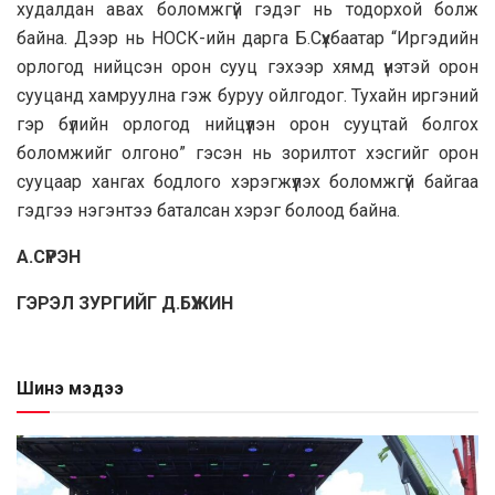
худалдан авах боломжгүй гэдэг нь тодорхой болж
байна. Дээр нь НОСК-ийн дарга Б.Сүхбаатар “Иргэдийн
орлогод нийцсэн орон сууц гэхээр хямд үнэтэй орон
сууцанд хамруулна гэж буруу ойлгодог. Тухайн иргэний
гэр бүлийн орлогод нийцүүлэн орон сууцтай болгох
боломжийг олгоно” гэсэн нь зорилтот хэсгийг орон
сууцаар хангах бодлого хэрэгжүүлэх боломжгүй байгаа
гэдгээ нэгэнтээ баталсан хэрэг болоод байна.
А.СҮРЭН
ГЭРЭЛ ЗУРГИЙГ Д.БҮЖИН
Шинэ мэдээ