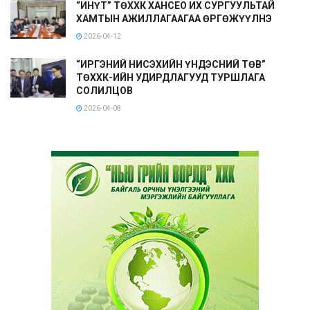
“ИНҮТ” ТӨХХК ХАНСЕО ИХ СУРГУУЛЬТАЙ
ХАМТЫН АЖИЛЛАГААГАА ӨРГӨЖҮҮЛНЭ
2026-04-12
“ИРГЭНИЙ НИСЭХИЙН ҮНДЭСНИЙ ТӨВ”
ТӨХХК-ИЙН УДИРДЛАГУУД ТУРШЛАГА
СОЛИЛЦОВ
2026-04-08