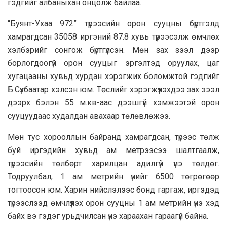
гэдгийг албаныхан онцолж байлаа.
“Буянт-Ухаа 972” түрээсийн орон сууцны бүртгэлд
хамрагдсан 35058 иргэний 87.8 хувь түрээсэлж өмчлөх
хэлбэрийг сонгож бүртгүүлсэн. Мөн зах зээл дээр
борлогдоогүй орон сууцыг эргэлтэд оруулах, цаг
хугацааны хувьд хурдан хэрэгжих боломжтой гэдгийг
Б.Сүхбаатар хэлсэн юм. Төслийг хэрэгжүүлэхдээ зах зээл
дээрх бэлэн 55 м.кв-аас дээшгүй хэмжээтэй орон
сууцуудаас худалдан авахаар төлөвлөжээ.
Мөн тус хорооллын байранд хамрагдсан, түрээс төлж
буй иргэдийн хувьд ам метрээсээ шалтгаалж,
түрээсийн төлбөрт харилцан адилгүй үнэ төлдөг.
Тодруулбал, 1 ам метрийн үнийг 6500 төгрөгөөр
тогтоосон юм. Харин нийслэлээс бонд гаргаж, иргэдэд
түрээслээд өмчлүүлэх орон сууцны 1 ам метрийн үнэ хэд
байх вэ гэдэг урьдчилсан үнэ хараахан гараагүй байна.