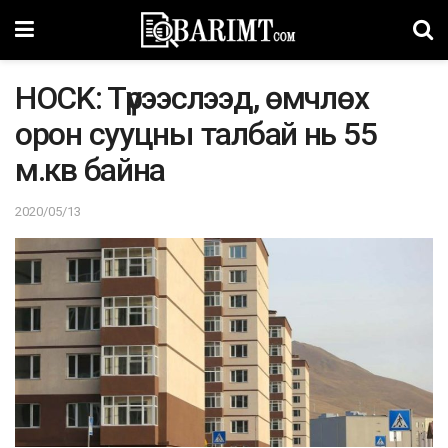
HOCK: Tүрээслээд, өмчлөх
орон сууцны талбай нь 55
м.кв байна
2020/05/13