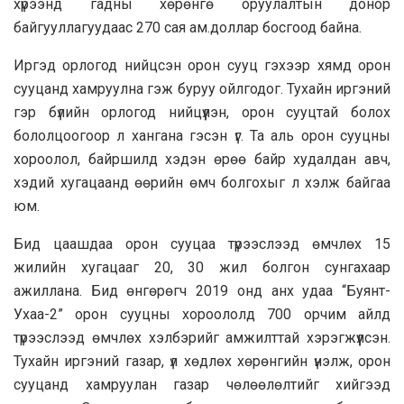
хүрээнд гадны хөрөнгө оруулалтын донор
байгууллагуудаас 270 сая ам.доллар босгоод байна.
Иргэд орлогод нийцсэн орон сууц гэхээр хямд орон
сууцанд хамруулна гэж буруу ойлгодог. Тухайн иргэний
гэр бүлийн орлогод нийцүүлэн, орон сууцтай болох
бололцоогоор л хангана гэсэн үг. Та аль орон сууцны
хороолол, байршилд хэдэн өрөө байр худалдан авч,
хэдий хугацаанд өөрийн өмч болгохыг л хэлж байгаа
юм.
Бид цаашдаа орон сууцаа түрээслээд өмчлөх 15
жилийн хугацааг 20, 30 жил болгон сунгахаар
ажиллана. Бид өнгөрөгч 2019 онд анх удаа “Буянт-
Ухаа-2” орон сууцны хороололд 700 орчим айлд
түрээслээд өмчлөх хэлбэрийг амжилттай хэрэгжүүлсэн.
Тухайн иргэний газар, үл хөдлөх хөрөнгийн үнэлж, орон
сууцанд хамруулан газар чөлөөлөлтийг хийгээд