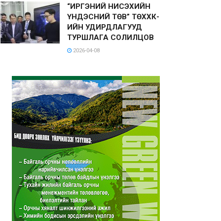
“ИРГЭНИЙ НИСЭХИЙН
ҮНДЭСНИЙ ТӨВ” ТӨХХК-
ИЙН УДИРДЛАГУУД
ТУРШЛАГА СОЛИЛЦОВ
2026-04-08