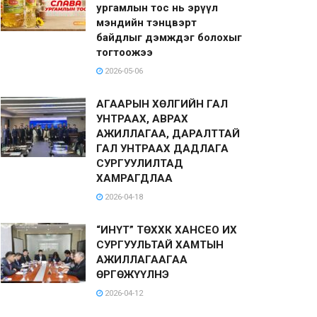
ургамлын тос нь эрүүл
мэндийн тэнцвэрт
байдлыг дэмждэг болохыг
тогтоожээ
2026-05-06
АГААРЫН ХӨЛГИЙН ГАЛ
УНТРААХ, АВРАХ
АЖИЛЛАГАА, ДАРАЛТТАЙ
ГАЛ УНТРААХ ДАДЛАГА
СУРГУУЛИЛТАД
ХАМРАГДЛАА
2026-04-18
“ИНҮТ” ТӨХХК ХАНСЕО ИХ
СУРГУУЛЬТАЙ ХАМТЫН
АЖИЛЛАГААГАА
ӨРГӨЖҮҮЛНЭ
2026-04-12