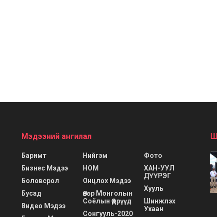
Мэдээний ангилал
Ш
Баримт
Нийгэм
Фото
Бизнес Мэдээ
НОМ
ХАН-УУЛ
ДҮҮРЭГ
Боловсрол
Онцлох Мэдээ
Хууль
Бусад
Өвөр Монголын
Соёлын Өдрүүд
Шинжлэх
Видео Мэдээ
Ухаан
Сонгууль-2020