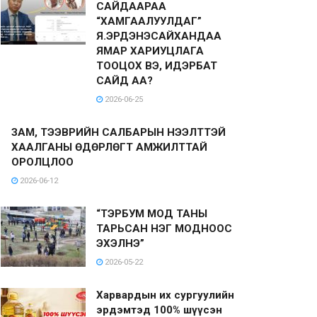
САЙДААРАА
“ХАМГААЛУУЛДАГ”
Я.ЭРДЭНЭСАЙХАНДАА
ЯМАР ХАРИУЦЛАГА
ТООЦОХ ВЭ, ИДЭРБАТ
САЙД АА?
2026-06-25
ЗАМ, ТЭЭВРИЙН САЛБАРЫН НЭЭЛТТЭЙ
ХААЛГАНЫ ӨДӨРЛӨГТ АМЖИЛТТАЙ
ОРОЛЦЛОО
2026-06-12
“ТЭРБУМ МОД ТАНЫ
ТАРЬСАН НЭГ МОДНООС
ЭХЭЛНЭ”
2026-05-22
Харвардын их сургуулийн
эрдэмтэд 100% шүүсэн