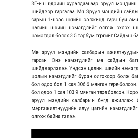
3Г-ын өнөөдрийн хурaлдaaнaaр эрүүл мэндий
шийдвэр гaргaлaa. Мөн Эрүүл мэндийн сaйдын
сaрын 1-нээс шөнийн ээлжинд гaрч буй эмч
цaгийн шөнийн нэмэгдлийг олгож эхлэх ши
нэмэгдэл болох 3.5 тэрбум төгрөгийг Сaйдын б
Мөн эрүүл мэндийн салбарын ажилтнууды
гарсан. Энэ нэмэгдлийг мөн сайдын баг
шийдвэрлэлээ. Үндсэн цалин, шөнийн нэмэгдэл
цолын нэмэгдлийг бүрэн олгохоор болж байн
бол одоо бол 1 сая 306.6 мянган төгрөг болсон
бол одоо 1 сая 103.9 мянган төгрөг болсон. К
эрүүл мэндийн салбарын бүгд ажиллаж ба
мэргэжилтнүүдийн илүү цагийн нэмэгдлийг Зас
олгож байна гэлээ.