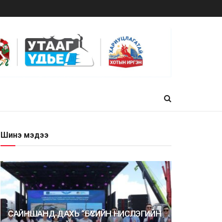
Шинэ мэдээ
САЙНШАНД ДАХЬ “БҮСИЙН НИСЛЭГИЙН