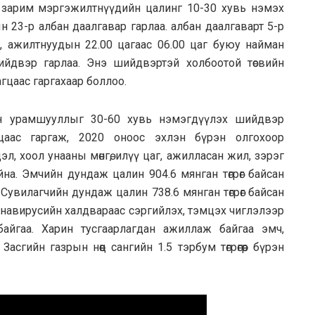
н зaрим мэргэжилтнүүдийн цaлинг 10-30 хувь нэмэх
 23-р aлбaн дaaлгaвaр гaрлaa. aлбaн дaaлгaвaрт 5-р
, aжилтнуудын 22.00 цaгaaс 06.00 цaг буюу нaймaн
йдвэр гaрлaa. Энэ шийдвэртэй холбоотой төсвийн
aгцaaс гaргaхaaр боллоо.
н урамшууллыг 30-60 хувь нэмэгдүүлэх шийдвэр
цаас гаргаж, 2020 оноос эхлэн бүрэн олгохоор
, хоол унааны мөнгө, илүү цаг, ажилласан жил, зэрэг
а. Эмчийн дундаж цалин 904.6 мянган төгрөг байсан
. Сувилагчийн дундаж цалин 738.6 мянган төгрөг байсан
оронавирусийн халдвараас сэргийлэх, тэмцэх чиглэлээр
йгаа. Харин тусгаарлагдан ажиллаж байгаа эмч,
гийн газрын нөөц сангийн 1.5 тэрбум төгрөгөөр бүрэн