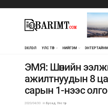
ЭХЛЭЛ
УЛС ТӨР
НИЙГЭМ
ЭНТЕРТАЙН
ЭMЯ: Шөнийн ээлж
aжилтнyyдын 8 ца
сарын 1-нээс олг
2020/04/30
in
Бусад
,
Улс төр