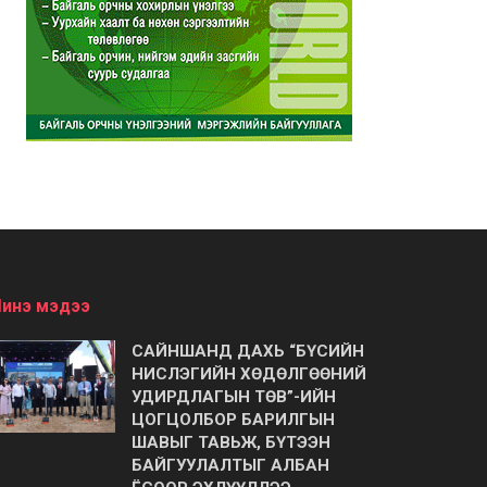
инэ мэдээ
САЙНШАНД ДАХЬ “БҮСИЙН
НИСЛЭГИЙН ХӨДӨЛГӨӨНИЙ
УДИРДЛАГЫН ТӨВ”-ИЙН
ЦОГЦОЛБОР БАРИЛГЫН
ШАВЫГ ТАВЬЖ, БҮТЭЭН
БАЙГУУЛАЛТЫГ АЛБАН