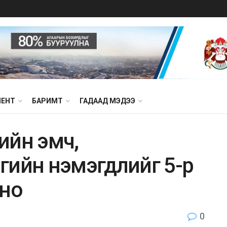
МЕНТ
БАРИМТ
ГАДААД МЭДЭЭ
ийн эмч,
гийн нэмэгдлийг 5-р
оно
0