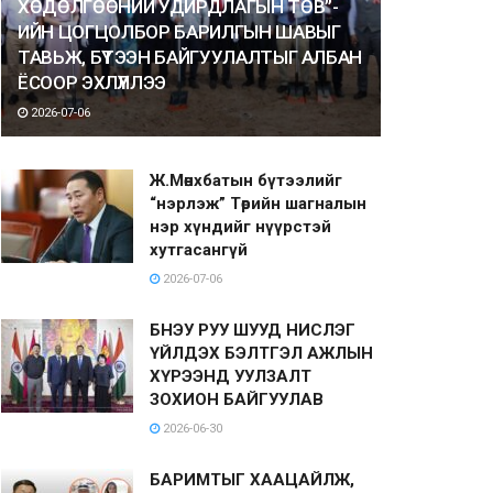
ХӨДӨЛГӨӨНИЙ УДИРДЛАГЫН ТӨВ”-
ИЙН ЦОГЦОЛБОР БАРИЛГЫН ШАВЫГ
ТАВЬЖ, БҮТЭЭН БАЙГУУЛАЛТЫГ АЛБАН
ЁСООР ЭХЛҮҮЛЛЭЭ
2026-07-06
Ж.Мөнхбатын бүтээлийг
“нэрлэж” Төрийн шагналын
нэр хүндийг нүүрстэй
хутгасангүй
2026-07-06
БНЭУ РУУ ШУУД НИСЛЭГ
ҮЙЛДЭХ БЭЛТГЭЛ АЖЛЫН
ХҮРЭЭНД УУЛЗАЛТ
ЗОХИОН БАЙГУУЛАВ
2026-06-30
БАРИМТЫГ ХААЦАЙЛЖ,