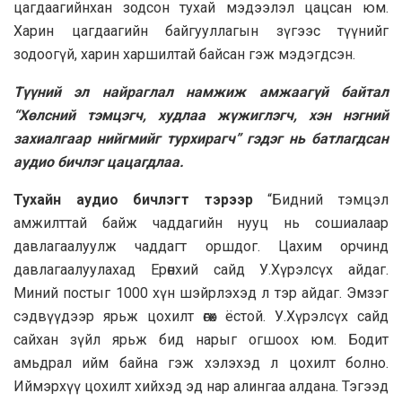
цагдаагийнхан зодсон тухай мэдээлэл цацсан юм.
Харин цагдаагийн байгууллагын зүгээс түүнийг
зодоогүй, харин харшилтай байсан гэж мэдэгдсэн.
Түүний эл найраглал намжиж амжаагүй байтал
“Хөлсний тэмцэгч, худлаа жүжиглэгч, хэн нэгний
захиалгаар нийгмийг турхирагч” гэдэг нь батлагдсан
аудио бичлэг цацагдлаа.
Тухайн аудио бичлэгт тэрээр
“Бидний тэмцэл
амжилттай байж чаддагийн нууц нь сошиалаар
давлагаалуулж чаддагт оршдог. Цахим орчинд
давлагаалуулахад Ерөнхий сайд У.Хүрэлсүх айдаг.
Миний постыг 1000 хүн шэйрлэхэд л тэр айдаг. Эмзэг
сэдвүүдээр ярьж цохилт өгөх ёстой. У.Хүрэлсүх сайд
сайхан зүйл ярьж бид нарыг огшоох юм. Бодит
амьдрал ийм байна гэж хэлэхэд л цохилт болно.
Иймэрхүү цохилт хийхэд эд нар алингаа алдана. Тэгээд