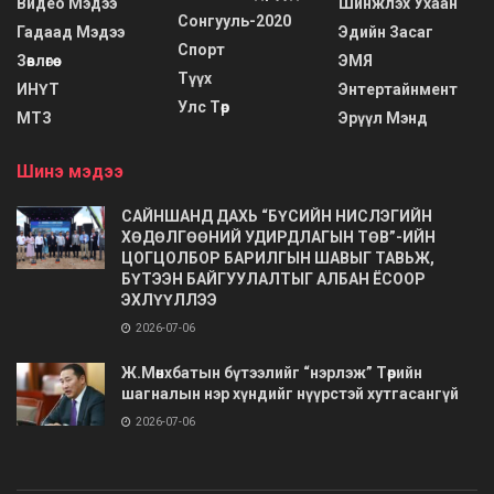
Видео Мэдээ
Шинжлэх Ухаан
Сонгууль-2020
Гадаад Мэдээ
Эдийн Засаг
Спорт
Зөвлөгөө
ЭМЯ
Түүх
ИНҮТ
Энтертайнмент
Улс Төр
МТЗ
Эрүүл Мэнд
Шинэ мэдээ
САЙНШАНД ДАХЬ “БҮСИЙН НИСЛЭГИЙН
ХӨДӨЛГӨӨНИЙ УДИРДЛАГЫН ТӨВ”-ИЙН
ЦОГЦОЛБОР БАРИЛГЫН ШАВЫГ ТАВЬЖ,
БҮТЭЭН БАЙГУУЛАЛТЫГ АЛБАН ЁСООР
ЭХЛҮҮЛЛЭЭ
2026-07-06
Ж.Мөнхбатын бүтээлийг “нэрлэж” Төрийн
шагналын нэр хүндийг нүүрстэй хутгасангүй
2026-07-06