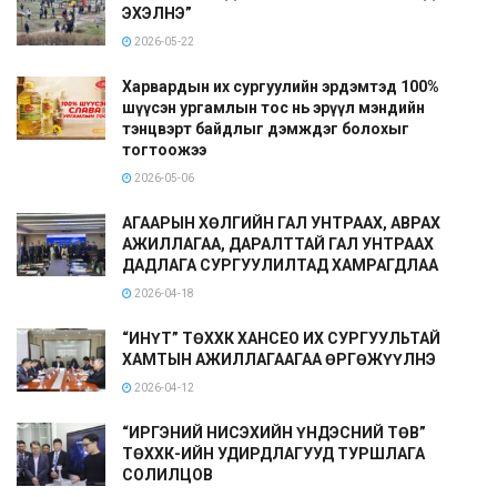
ЭХЭЛНЭ”
2026-05-22
Харвардын их сургуулийн эрдэмтэд 100%
шүүсэн ургамлын тос нь эрүүл мэндийн
тэнцвэрт байдлыг дэмждэг болохыг
тогтоожээ
2026-05-06
АГААРЫН ХӨЛГИЙН ГАЛ УНТРААХ, АВРАХ
АЖИЛЛАГАА, ДАРАЛТТАЙ ГАЛ УНТРААХ
ДАДЛАГА СУРГУУЛИЛТАД ХАМРАГДЛАА
2026-04-18
“ИНҮТ” ТӨХХК ХАНСЕО ИХ СУРГУУЛЬТАЙ
ХАМТЫН АЖИЛЛАГААГАА ӨРГӨЖҮҮЛНЭ
2026-04-12
“ИРГЭНИЙ НИСЭХИЙН ҮНДЭСНИЙ ТӨВ”
ТӨХХК-ИЙН УДИРДЛАГУУД ТУРШЛАГА
СОЛИЛЦОВ