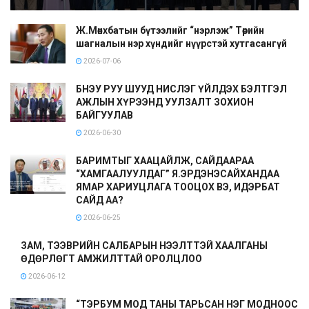
Ж.Мөнхбатын бүтээлийг “нэрлэж” Төрийн
шагналын нэр хүндийг нүүрстэй хутгасангүй
2026-07-06
БНЭУ РУУ ШУУД НИСЛЭГ ҮЙЛДЭХ БЭЛТГЭЛ
АЖЛЫН ХҮРЭЭНД УУЛЗАЛТ ЗОХИОН
БАЙГУУЛАВ
2026-06-30
БАРИМТЫГ ХААЦАЙЛЖ, САЙДААРАА
“ХАМГААЛУУЛДАГ” Я.ЭРДЭНЭСАЙХАНДАА
ЯМАР ХАРИУЦЛАГА ТООЦОХ ВЭ, ИДЭРБАТ
САЙД АА?
2026-06-25
ЗАМ, ТЭЭВРИЙН САЛБАРЫН НЭЭЛТТЭЙ ХААЛГАНЫ
ӨДӨРЛӨГТ АМЖИЛТТАЙ ОРОЛЦЛОО
2026-06-12
“ТЭРБУМ МОД ТАНЫ ТАРЬСАН НЭГ МОДНООС