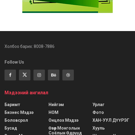
Холбоо барих: 8008-7886
Follow Us
Мэдээний ангилал
Баримт
Нийгэм
Урлаг
Бизнес Мэдээ
НОМ
Фото
Боловсрол
Онцлох Мэдээ
ХАН-УУЛ ДҮҮРЭГ
Бусад
Өвөр Монголын
Хууль
Соёлын Өдрүүд