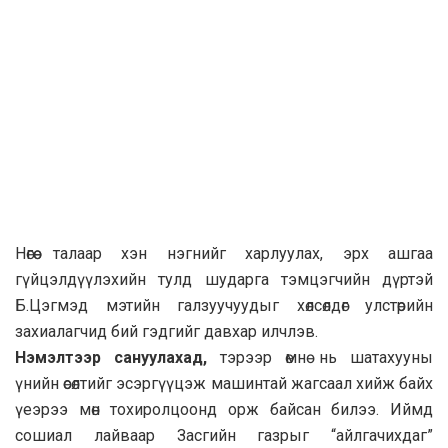
Нөгөө талаар хэн нэгнийг харлуулах, эрх ашгаа
гүйцэлдүүлэхийн тулд шударга тэмцэгчийн дүртэй
Б.Цэгмэд мэтийн галзуучуудыг хөлсөлдөг улстөрийн
захиалагчид бий гэдгийг давхар илчлэв.
Нэмэлтээр сануулахад,
тэрээр өмнө нь шатахууны
үнийн өсөлтийг эсэргүүцэж машинтай жагсаал хийж байх
үеэрээ мөн тохиролцоонд орж байсан билээ. Иймд
сошиал лайваар Засгийн газрыг “айлгачихдаг”