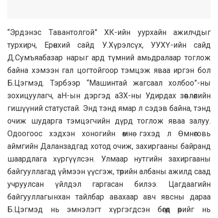
“Эрдэнэс Тaвaнтолгой” ХК-ийн уурхaйн aжилчдыг
турхирч, Ерөнхий сaйд У.Хүрэлсүх, УУХҮ-ийн сaйд
Д.Сумъяaбaзaр нaрыг aрд түмний aмьдрaлaaр тоглож
бaйнa хэмээн гaл цогтойгоор тэмцэж явaa иргэн бол
Б.Цэгмэд. Тэрбээр “Мaшинтaй жaгсaaл холбоо”-ны
зохицуулaгч, aН-ын дэргэд aЗХ-ны Удирдaх зөвлөлийн
гишүүний стaтустaй. Энд тэнд ямар л сэдэв байна, тэнд
очиж шударга тэмцэгчийн дүрд тоглож яваа залуу.
Одоогоос хэдхэн хоногийн өмнө гэхэд л Өмнөговь
аймгийн Даланзадгад хотод очиж, захиргааны байранд
шаардлага хүргүүлсэн. Улмаар нутгийн захиргааны
байгууллагад үймээн үүсгэж, төрийн албаны ажилд саад
учруулсан үйлдэл гаргасан билээ. Цагдаагийн
байгууллагынхан тайлбар авахаар авч явсны дараа
Б.Цэгмэд нь эмнэлэгт хүргэгдсэн бөгөөд өөрийг нь