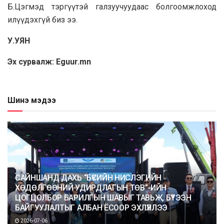
Б.Цэгмэд тэргүүтэй галзуучуудаас болгоомжлоход
илүүдэхгүй биз ээ.
У.УЯН
Эх сурвалж: Eguur.mn
Шинэ мэдээ
САЙНШАНД ДАХЬ “БҮСИЙН НИСЛЭГИЙН
ХӨДӨЛГӨӨНИЙ УДИРДЛАГЫН ТӨВ”-ИЙН
ЦОГЦОЛБОР БАРИЛГЫН ШАВЫГ ТАВЬЖ, БҮТЭЭН
БАЙГУУЛАЛТЫГ АЛБАН ЁСООР ЭХЛҮҮЛЛЭЭ
2026-07-06