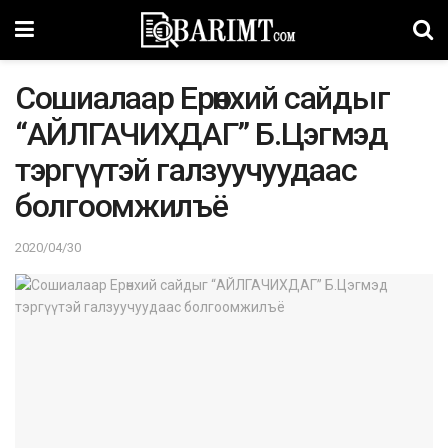
Coшиaлaap Ерөнхий сайдыг
“АЙЛГАЧИХДАГ” Б.Цэгмэд
тэргүүтэй галзуучуудаас
болгоомжилъё
2020/04/30