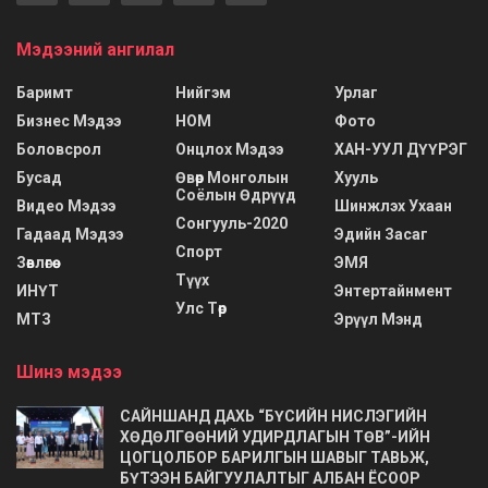
Мэдээний ангилал
Баримт
Нийгэм
Урлаг
Бизнес Мэдээ
НОМ
Фото
Боловсрол
Онцлох Мэдээ
ХАН-УУЛ ДҮҮРЭГ
Бусад
Өвөр Монголын
Хууль
Соёлын Өдрүүд
Видео Мэдээ
Шинжлэх Ухаан
Сонгууль-2020
Гадаад Мэдээ
Эдийн Засаг
Спорт
Зөвлөгөө
ЭМЯ
Түүх
ИНҮТ
Энтертайнмент
Улс Төр
МТЗ
Эрүүл Мэнд
Шинэ мэдээ
САЙНШАНД ДАХЬ “БҮСИЙН НИСЛЭГИЙН
ХӨДӨЛГӨӨНИЙ УДИРДЛАГЫН ТӨВ”-ИЙН
ЦОГЦОЛБОР БАРИЛГЫН ШАВЫГ ТАВЬЖ,
БҮТЭЭН БАЙГУУЛАЛТЫГ АЛБАН ЁСООР