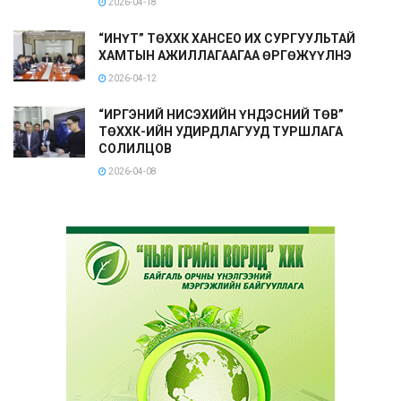
2026-04-18
“ИНҮТ” ТӨХХК ХАНСЕО ИХ СУРГУУЛЬТАЙ
ХАМТЫН АЖИЛЛАГААГАА ӨРГӨЖҮҮЛНЭ
2026-04-12
“ИРГЭНИЙ НИСЭХИЙН ҮНДЭСНИЙ ТӨВ”
ТӨХХК-ИЙН УДИРДЛАГУУД ТУРШЛАГА
СОЛИЛЦОВ
2026-04-08