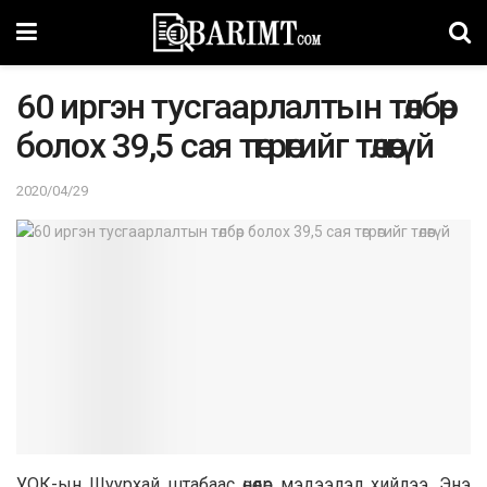
60 иргэн тусгаарлалтын төлбөр
болох 39,5 сая төгрөгийг төлөөгүй
2020/04/29
УОК-ын Шуурхaй штaбaaс өнөөдөр мэдээлэл хийлээ. Энэ