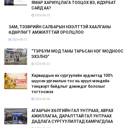
ЯМАР ХАРИУЦЛАГА ТООЦОХ ВЭ, ИДЭРБАТ
САЙД АА?
2026-06-25
ЗАМ, ТЭЭВРИЙН САЛБАРЫН НЭЭЛТТЭЙ ХААЛГАНЫ
ӨДӨРЛӨГТ АМЖИЛТТАЙ ОРОЛЦЛОО
2026-06-12
“ТЭРБУМ МОД ТАНЫ ТАРЬСАН НЭГ МОДНООС
ЭХЭЛНЭ”
2026-05-22
Харвардын их сургуулийн эрдэмтэд 100%
шүүсэн ургамлын тос нь эрүүл мэндийн
тэнцвэрт байдлыг дэмждэг болохыг
тогтоожээ
2026-05-06
АГААРЫН ХӨЛГИЙН ГАЛ УНТРААХ, АВРАХ
АЖИЛЛАГАА, ДАРАЛТТАЙ ГАЛ УНТРААХ
ДАДЛАГА СУРГУУЛИЛТАД ХАМРАГДЛАА