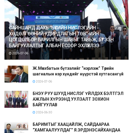
САЙНШАНД ДАХЬ “БҮСИЙН НИСЛЭГИЙН
ХӨДӨЛГӨӨНИЙ УДИРДЛАГЫН ТӨВ”-ИЙН
ЦОГЦОЛБОР БАРИЛГЫН ШАВЫГ ТАВЬЖ, БҮТЭЭН
БАЙГУУЛАЛТЫГ АЛБАН ЁСООР ЭХЛҮҮЛЛЭЭ
2026-07-06
Ж.Мөнхбатын бүтээлийг “нэрлэж” Төрийн
шагналын нэр хүндийг нүүрстэй хутгасангүй
2026-07-06
БНЭУ РУУ ШУУД НИСЛЭГ ҮЙЛДЭХ БЭЛТГЭЛ
АЖЛЫН ХҮРЭЭНД УУЛЗАЛТ ЗОХИОН
БАЙГУУЛАВ
2026-06-30
БАРИМТЫГ ХААЦАЙЛЖ, САЙДААРАА
“ХАМГААЛУУЛДАГ” Я.ЭРДЭНЭСАЙХАНДАА