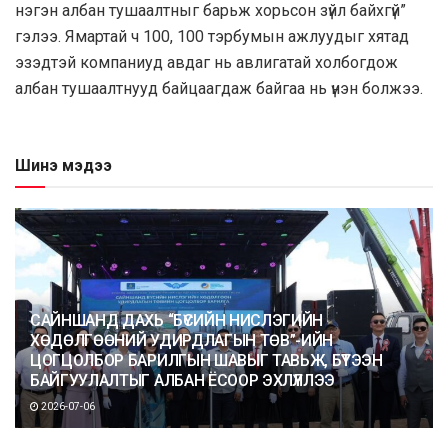
нэгэн албан тушаалтныг барьж хорьсон зүйл байхгүй”
гэлээ. Ямартай ч 100, 100 тэрбумын ажлуудыг хятад
эзэдтэй компаниуд авдаг нь авлигатай холбогдож
албан тушаалтнууд байцаагдаж байгаа нь үнэн болжээ.
Шинэ мэдээ
САЙНШАНД ДАХЬ “БҮСИЙН НИСЛЭГИЙН
ХӨДӨЛГӨӨНИЙ УДИРДЛАГЫН ТӨВ”-ИЙН
ЦОГЦОЛБОР БАРИЛГЫН ШАВЫГ ТАВЬЖ, БҮТЭЭН
БАЙГУУЛАЛТЫГ АЛБАН ЁСООР ЭХЛҮҮЛЛЭЭ
2026-07-06