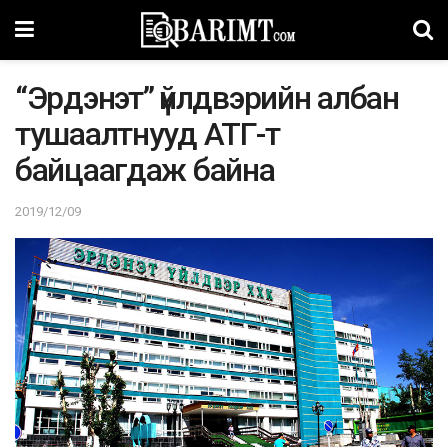
“Эрдэнэт” үйлдвэрийн албан
тушаалтнууд АТГ-т
байцаагдаж байна
2019/12/09