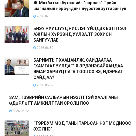
Ж.Мөнхбатын бүтээлийг “нэрлэж” Төрийн
шагналын нэр хүндийг нүүрстэй хутгасангүй
2026-07-06
БНЭУ РУУ ШУУД НИСЛЭГ ҮЙЛДЭХ БЭЛТГЭЛ
АЖЛЫН ХҮРЭЭНД УУЛЗАЛТ ЗОХИОН
БАЙГУУЛАВ
2026-06-30
БАРИМТЫГ ХААЦАЙЛЖ, САЙДААРАА
“ХАМГААЛУУЛДАГ” Я.ЭРДЭНЭСАЙХАНДАА
ЯМАР ХАРИУЦЛАГА ТООЦОХ ВЭ, ИДЭРБАТ
САЙД АА?
2026-06-25
ЗАМ, ТЭЭВРИЙН САЛБАРЫН НЭЭЛТТЭЙ ХААЛГАНЫ
ӨДӨРЛӨГТ АМЖИЛТТАЙ ОРОЛЦЛОО
2026-06-12
“ТЭРБУМ МОД ТАНЫ ТАРЬСАН НЭГ МОДНООС
ЭХЭЛНЭ”