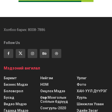
Холбоо барих: 8008-7886
Follow Us
Мэдээний ангилал
Баримт
Нийгэм
Урлаг
Бизнес Мэдээ
НОМ
Фото
Боловсрол
Онцлох Мэдээ
ХАН-УУЛ ДҮҮРЭГ
Бусад
Өвөр Монголын
Хууль
Соёлын Өдрүүд
Видео Мэдээ
Шинжлэх Ухаан
Сонгууль-2020
Гадаад Мэдээ
Эдийн Засаг