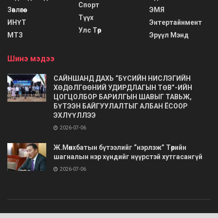
Спорт
Зөвлөгөө
ЭМЯ
Түүх
ИНҮТ
Энтертайнмент
Улс Төр
МТЗ
Эрүүл Мэнд
Шинэ мэдээ
САЙНШАНД ДАХЬ “БҮСИЙН НИСЛЭГИЙН
ХӨДӨЛГӨӨНИЙ УДИРДЛАГЫН ТӨВ”-ИЙН
ЦОГЦОЛБОР БАРИЛГЫН ШАВЫГ ТАВЬЖ,
БҮТЭЭН БАЙГУУЛАЛТЫГ АЛБАН ЁСООР
ЭХЛҮҮЛЛЭЭ
2026-07-06
Ж.Мөнхбатын бүтээлийг “нэрлэж” Төрийн
шагналын нэр хүндийг нүүрстэй хутгасангүй
2026-07-06