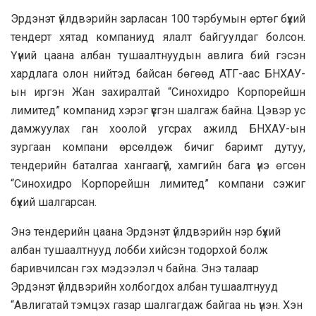
Эрдэнэт үйлдвэрийн зарласан 100 тэрбумын өртөг бүхий
тендерт хятад компаниуд ялалт байгуулдаг болсон.
Үүний цаана албан тушаалтнуудын авлига бий гэсэн
хардлага олон нийтэд байсан бөгөөд АТГ-аас БНХАУ-
ын иргэн Жан захиралтай “Синохидро Корпорейшн
лимитед” компанид хэрэг үүсгэн шалгаж байна. Цэвэр ус
дамжуулах ган хоолой угсрах ажилд БНХАУ-ын
зургаан компани өрсөлдөж бичиг баримт дутуу,
тендерийн баталгаа хангаагүй, хамгийн бага үнэ өгсөн
“Синохидро Корпорейшн лимитед” компани сэжиг
бүхий шалгарсан.
Энэ тендерийн цаана Эрдэнэт үйлдвэрийн нэр бүхий
албан тушаалтнууд лобби хийсэн тодорхой болж
баривчилсан гэх мэдээлэл ч байна. Энэ талаар
Эрдэнэт үйлдвэрийн холбогдох албан тушаалтнууд
“Авлигатай тэмцэх газар шалгагдаж байгаа нь үнэн. Хэн