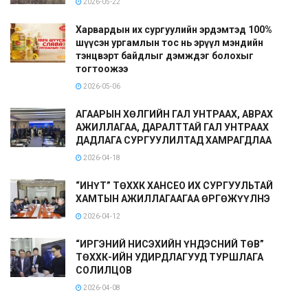
2026-05-22
Харвардын их сургуулийн эрдэмтэд 100%
шүүсэн ургамлын тос нь эрүүл мэндийн
тэнцвэрт байдлыг дэмждэг болохыг
тогтоожээ
2026-05-06
АГААРЫН ХӨЛГИЙН ГАЛ УНТРААХ, АВРАХ
АЖИЛЛАГАА, ДАРАЛТТАЙ ГАЛ УНТРААХ
ДАДЛАГА СУРГУУЛИЛТАД ХАМРАГДЛАА
2026-04-18
“ИНҮТ” ТӨХХК ХАНСЕО ИХ СУРГУУЛЬТАЙ
ХАМТЫН АЖИЛЛАГААГАА ӨРГӨЖҮҮЛНЭ
2026-04-12
“ИРГЭНИЙ НИСЭХИЙН ҮНДЭСНИЙ ТӨВ”
ТӨХХК-ИЙН УДИРДЛАГУУД ТУРШЛАГА
СОЛИЛЦОВ
2026-04-08