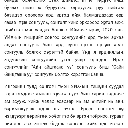
байдал болчихлоо. Өгөх шийдэх, итгэл төрүүлэх биш,
булаах шийтгэх буруутгах харлуулах руу нийгэм
бүхэлдээ орохоор ард иргэд айж балмагдахаас өөр
яахав. Хүмүүс сонгууль, сонголт хийх эрхээсээ хүртэл айж,
шийтгэл мэт хандах боллоо. Иймээс ирэх, 2020 оны
УИХ-ын гишүүдийг сонгох сонгуулийг ард түмэн эрхээ
алдах сонгууль биш, ард түмэн эрхээ эргүүлж авах
сонгууль болгох хэрэгтэй байна. Үүнд л ардчиллын,
ардчилсан сонгуулийн утга учир оршдог. Ирэх
сонгуулийг “Айн айцгаана уу” сонгууль биш “Сайн
байцгаана уу” сонгууль болгох хэрэгтэй байна.
Ингэхийн тулд сонгогч түмэн УИХ-ын гишүүний суудал
горилогчдоос амлалт хүлээж суух биш харин тэднээс
ам асууж, хийж чадах эсэхээр нь ам өчгийг нь авч,
баримтжуулж үлдэх нь чухал. Ерөөс сонгогч хүн
нэгдүгээрт өөрийгөө, хоёрт гэр бүл эргэн тойрноо, гуравт
нийтлэг эрх ашгаа бодож сонголт хийх цаг ирлээ.