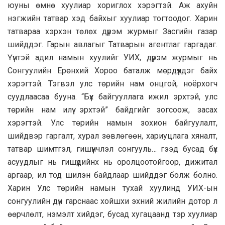
юуны өмнө хуулиар хориглох хэрэгтэй. Аж ахуйн
нэгжийн татвар хэд байхыг хуулиар тогтоодог. Харин
татвараа хэрхэн төлөх дүрэм журмыг Засгийн газар
шийддэг. Гарын авлагыг Татварын агентлаг гаргадаг.
Үүнтэй адил намын хуулийг УИХ, дүрэм журмыг нь
Сонгуулийн Ерөнхий Хороо баталж мөрдүүлдэг байх
хэрэгтэй. Тэгвэл улс төрийн нам онцгой, ноёрхогч
суудлаасаа бууна. “Бүх байгууллага ижил эрхтэй, улс
төрийн нам илүү эрхтэй” байдгийг зогсоож, засах
хэрэгтэй. Улс төрийн намын зохион байгуулалт,
шийдвэр гаргалт, хурал зөвлөгөөн, хариуцлага хяналт,
татвар шимтгэл, гишүүнчлэл сонгууль… гээд бусад бүх
асуудлыг нь гишүүдийнх нь оролцоотойгоор, дижитал
аргаар, ил тод шилэн байдлаар шийддэг болж болно.
Харин Улс төрийн намын тухай хуулинд УИХ-ын
сонгуулийн дүн гарснаас хойшхи эхний жилийн дотор л
өөрчлөлт, нэмэлт хийдэг, бусад хугацаанд тэр хуулиар