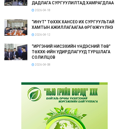
ДАДЛАГА СУРГУУЛИЛТАД ХАМРАГДЛАА
2026-04-18
“ИНҮТ” ТӨХХК ХАНСЕО ИХ СУРГУУЛЬТАЙ
ХАМТЫН АЖИЛЛАГААГАА ӨРГӨЖҮҮЛНЭ
2026-04-12
“ИРГЭНИЙ НИСЭХИЙН ҮНДЭСНИЙ ТӨВ”
ТӨХХК-ИЙН УДИРДЛАГУУД ТУРШЛАГА
СОЛИЛЦОВ
2026-04-08