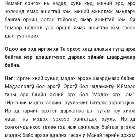
Чамайг сонгох нь надад, хувь хүнд, миний эрх, эрх
чөлөөнд ямар ашигтай юм, миний ажиллаж амьдарч
байгаа орчин, эргэн тойронд ямар ашигтай юм, бүр
томоор бодвол улс оронд ямар ашигтай юм гэсэн
шалгуур тавих.
Одоо ингээд иргэн хүн Та эрхээ хадгалахын тулд ирж
байгаа нэр дэвшигчээс дараах зүйлийг шаардмаар
байна.
Нэг:
Иргэн хүний хувьд мэдэх эрхээ шаардмаар байна.
Мэдээлэлгүй бол эрхгүй. Эрхгүй бол чадамжгүй. Иймээс
таны эрх бүрийн эхний эрх бол “Мэдэх эрх юм”.
-Иргэний мэдэх эрхийн хууль-ийг баталж хэрэгжүүлэх.
Иргэд төрийн эрхтэн дархатнаа цаг тутам юу хийж
явааг нь мэдэх эрхээр хангагдах хууль. Иргэд
сонгогчдынхоо төлөө тэд яаж ажиллаж байгааг үргэлж
мэдэж байх эрхээ эдэлнэ гэсэн үг. Манай төрийн эрхэм