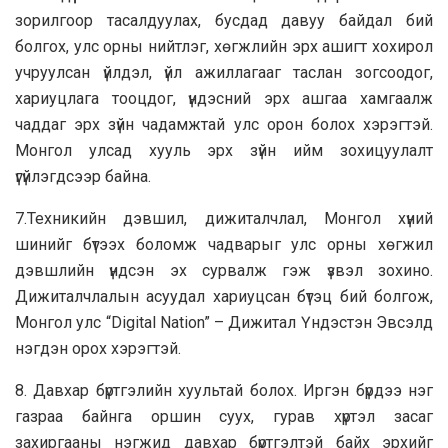
зорилгоор тасалдуулах, бусдад давуу байдал бий
болгох, улс орны нийтлэг, хөгжлийн эрх ашигт хохирол
учруулсан үйлдэл, үйл ажиллагааг таслан зогсоодог,
хариуцлага тооцдог, үндэсний эрх ашгаа хамгаалж
чаддаг эрх зүйн чадамжтай улс орон болох хэрэгтэй.
Монгол улсад хууль эрх зүйн ийм зохицуулалт
үгүйлэгдсээр байна.
7.Техникийн дэвшил, дижиталчлал, Монгол хүний
шинийг бүтээх боломж чадварыг улс орны хөгжил
дэвшлийн үндсэн эх сурвалж гэж үзвэл зохино.
Дижиталчлалын асуудал хариуцсан бүтэц бий болгож,
Монгол улс “Digital Nation” – Дижитал Үндэстэн Эвсэлд
нэгдэн орох хэрэгтэй.
8. Давхар бүртгэлийн хуультай болох. Иргэн бүрдээ нэг
газраа байнга оршин суух, гурав хүртэл засаг
захиргааны нэгжид давхар бүртгэлтэй байх эрхийг