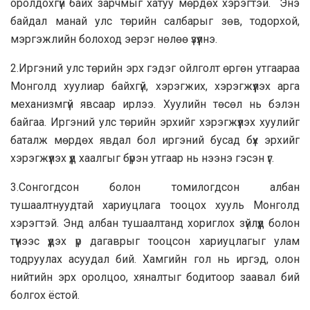
оролдохгүй байх зарчмыг хатуу мөрдөх хэрэгтэй. Энэ
байдал манай улс төрийн салбарыг зөв, тодорхой,
мэргэжлийн болоход эерэг нөлөө үзүүлнэ.
2.Иргэний улс төрийн эрх гэдэг ойлголт өргөн утгаараа
Монголд хуулиар байхгүй, хэрэгжих, хэрэгжүүлэх арга
механизмгүй явсаар ирлээ. Хуулийн төсөл нь бэлэн
байгаа. Иргэний улс төрийн эрхийг хэрэгжүүлэх хуулийг
баталж мөрдөх явдал бол иргэний бусад бүх эрхийг
хэрэгжүүлэх үүд хаалгыг бүрэн утгаар нь нээнэ гэсэн үг.
3.Сонгогдсон болон томилогдсон албан
тушаалтнуудтай хариуцлага тооцох хууль Монголд
хэрэгтэй. Энд албан тушаалтанд хориглох зүйлүүд болон
түүнээс үүдэх үр дагаврыг тооцсон хариуцлагыг улам
тодруулах асуудал бий. Хамгийн гол нь иргэд, олон
нийтийн эрх оролцоо, хяналтыг бодитоор заавал бий
болгох ёстой.