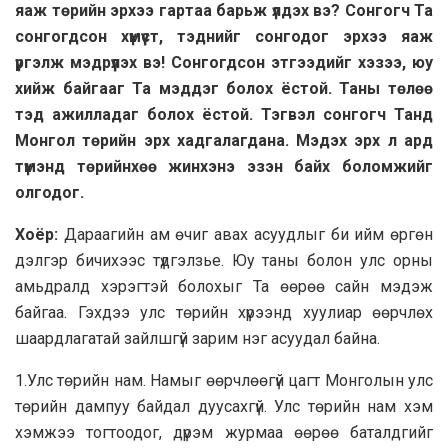
яаж төрийн эрхээ гартаа барьж үлдэх вэ? Сонгогч Та
сонгогдсон хүмүүст, тэднийг сонгодог эрхээ яаж
үргэлж мэдрүүлэх вэ! Сонгогдсон этгээдийг хэзээ, юу
хийж байгааг Та мэддэг болох ёстой. Таны төлөө
тэд ажилладаг болох ёстой. Тэгвэл сонгогч Танд
Монгол төрийн эрх хадгалагдана. Мэдэх эрх л ард
түмэнд төрийнхөө жинхэнэ эзэн байх боломжийг
олгодог.
Хоёр:
Дараагийн ам өчиг авах асуудлыг би ийм өргөн
дэлгэр бичихээс түдгэлзье. Юу таны болон улс орны
амьдралд хэрэгтэй болохыг Та өөрөө сайн мэдэж
байгаа. Гэхдээ улс төрийн хүрээнд хуулиар өөрчлөх
шаардлагатай зайлшгүй зарим нэг асуудал байна.
1.Улс төрийн нам. Намыг өөрчлөөгүй цагт Монголын улс
төрийн дампуу байдал дуусахгүй. Улс төрийн нам хэм
хэмжээ тогтоодог, дүрэм журмаа өөрөө баталдгийг