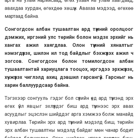
арга нь улам нарийсаад, өгөх ухаан нь улам хаагдаад,
авахдаа хурдан, өгөхдөө хөшүүн. Авахаа мэдээд, өгөхөө
мартаад байна.
Сонгогдсон албан тушаалтан ард түмний оролцоог
дэмжих, иргэний улс төрийн болон мэдэх эрхийг нь
хангах ажил хаягдлаа. Олон түмний хяналтыг
нэмэгдүүлэх, шилэн ил тод байдлыг бэхжүүлэх ажил ч
зогсов. Сонгогдсон болон томилогдсон албан
тушаалтантай хариуцлага тооцох, иргэдээ эрхжүүлэх,
хүчжүүлэх чиглэлд ахиц дэвшил гарсангүй. Гарсныг нь
харин баллуурдсаар байна.
Тэгэхээр сонгууль гэдэг бол сүүлийн үед ард түмэнд эрх
өгөх үйл явцыг эхлүүлдэг биш ард түмнээс эрх авах
асуудлыг эцэслэн шийддэг арга хэмжээ болж манайд
хувирлаа. Төрийн эрх ард түмний мэдэлд биш, төрийн
эрх албан тушаалтны мэдэлд байдаг мөн чанар бодит