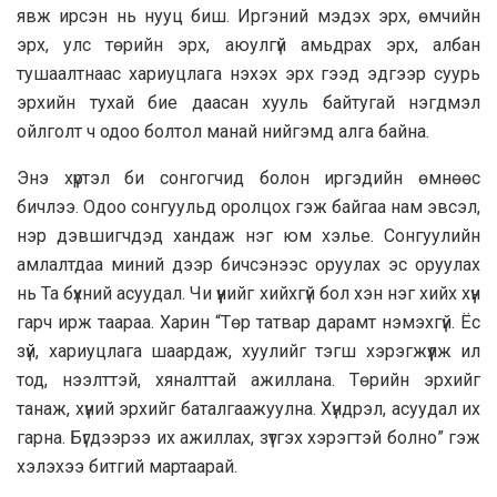
явж ирсэн нь нууц биш. Иргэний мэдэх эрх, өмчийн
эрх, улс төрийн эрх, аюулгүй амьдрах эрх, албан
тушаалтнаас хариуцлага нэхэх эрх гээд эдгээр суурь
эрхийн тухай бие даасан хууль байтугай нэгдмэл
ойлголт ч одоо болтол манай нийгэмд алга байна.
Энэ хүртэл би сонгогчид болон иргэдийн өмнөөс
бичлээ. Одоо сонгуульд оролцох гэж байгаа нам эвсэл,
нэр дэвшигчдэд хандаж нэг юм хэлье. Сонгуулийн
амлалтдаа миний дээр бичсэнээс оруулах эс оруулах
нь Та бүхний асуудал. Чи үүнийг хийхгүй бол хэн нэг хийх хүн
гарч ирж таараа. Харин “Төр татвар дарамт нэмэхгүй. Ёс
зүй, хариуцлага шаардаж, хуулийг тэгш хэрэгжүүлж ил
тод, нээлттэй, хяналттай ажиллана. Төрийн эрхийг
танаж, хүний эрхийг баталгаажуулна. Хүндрэл, асуудал их
гарна. Бүгдээрээ их ажиллах, зүтгэх хэрэгтэй болно” гэж
хэлэхээ битгий мартаарай.