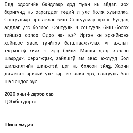
Бид одоогийн байдлаар ард түмэн нь айдаг, эрх
баригчид нь харагддаг төдий л улс болж хувирлаа.
Сонгуулиар эрх авдаг биш. Сонгуулиар эрхээ бусдад
алддаг улс боллоо. Сонгууль ч сонгууль биш болох
тийшээ орлоо. Одоо яах вэ? Иргэн хүн эрхийнхээ
хойноос явах, түүнийгээ баталгаажуулах, уг ажлыг
тасралтгүй хийх л гарц байна. Миний дээр хэлсэн
шаардах, хэрэгжүүлэх, зайлшгүй ам авах ажлууд бол
шилжилтийн шинжтэй, цаг нь болсон зүйлүүд. Харин
дижитал эриний улс төр, иргэний эрх, сонгууль бол
шал ондоо зүйл.
2020 оны 4 дүгээр сар
Ц.Элбэгдорж
Шинэ мэдээ