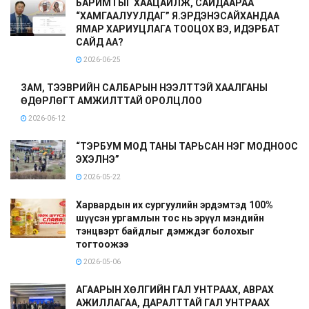
БАРИМТЫГ ХААЦАЙЛЖ, САЙДААРАА
“ХАМГААЛУУЛДАГ” Я.ЭРДЭНЭСАЙХАНДАА
ЯМАР ХАРИУЦЛАГА ТООЦОХ ВЭ, ИДЭРБАТ
САЙД АА?
2026-06-25
ЗАМ, ТЭЭВРИЙН САЛБАРЫН НЭЭЛТТЭЙ ХААЛГАНЫ
ӨДӨРЛӨГТ АМЖИЛТТАЙ ОРОЛЦЛОО
2026-06-12
“ТЭРБУМ МОД ТАНЫ ТАРЬСАН НЭГ МОДНООС
ЭХЭЛНЭ”
2026-05-22
Харвардын их сургуулийн эрдэмтэд 100%
шүүсэн ургамлын тос нь эрүүл мэндийн
тэнцвэрт байдлыг дэмждэг болохыг
тогтоожээ
2026-05-06
АГААРЫН ХӨЛГИЙН ГАЛ УНТРААХ, АВРАХ
АЖИЛЛАГАА, ДАРАЛТТАЙ ГАЛ УНТРААХ