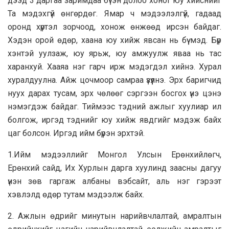
дээд 3 даргаа заримдаа бүтэн долоо хоног юу хийснийг
Та мэдэхгүй өнгөрдөг. Ямар ч мэдээлэлгүй, гадаад
оронд хүртэл зорчоод, хонож өнжөөд ирсэн байдаг.
Хэдэн орой өдөр, хаана юу хийж явсан нь бүү мэд. Бүр
хэнтэй уулзаж, юу ярьж, юу амжуулж яваа нь тас
харанхуй. Хааяа нэг гарч ирж мэдэгдэл хийнэ. Хурал
хуралдуулна. Айж цочмоор самраа үзүүлнэ. Эрх баригчид
нуух дарах тусам, эрх чөлөөг сэргээн босгох үнэ цэнэ
нэмэгдэж байдаг. Тиймээс тэдний ажлыг хуулиар ил
болгож, иргэд тэднийг юу хийж явдгийг мэдэж байх
цаг болсон. Иргэд ийм бүрэн эрхтэй.
1.Ийм мэдээллийг Монгол Улсын Ерөнхийлөгч,
Ерөнхий сайд, Их Хурлын дарга хуулинд заасны дагуу
үнэн зөв гаргаж албаны вэбсайт, аль нэг гэрээт
хэвлэлд өдөр тутам мэдээлж байх.
2. Ажлын өдрийг минутын нарийвчлалтай, амралтын