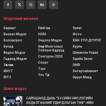
Мэдээний ангилал
Баримт
Нийгэм
Урлаг
Бизнес Мэдээ
НОМ
Фото
Боловсрол
Онцлох Мэдээ
ХАН-УУЛ ДҮҮРЭГ
Бусад
Өвөр Монголын
Хууль
Соёлын Өдрүүд
Видео Мэдээ
Шинжлэх Ухаан
Сонгууль-2020
Гадаад Мэдээ
Эдийн Засаг
Спорт
Зөвлөгөө
ЭМЯ
Түүх
ИНҮТ
Энтертайнмент
Улс Төр
МТЗ
Эрүүл Мэнд
Шинэ мэдээ
САЙНШАНД ДАХЬ “БҮСИЙН НИСЛЭГИЙН
ХӨДӨЛГӨӨНИЙ УДИРДЛАГЫН ТӨВ”-ИЙН