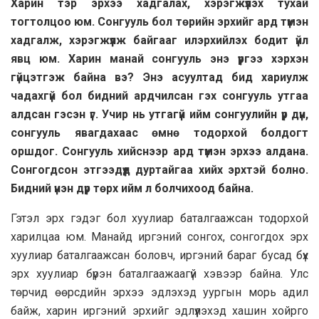
Харин тэр эрхээ хадгалах, хэрэгжүүлэх тухай
тогтолцоо юм. Сонгууль бол төрийн эрхийг ард түмэн
хадгалж, хэрэгжүүлж байгааг илэрхийлэх бодит үйл
явц юм. Харин манай сонгууль энэ үүргээ хэрхэн
гүйцэтгэж байна вэ? Энэ асуултад бид хариулж
чадахгүй бол бидний ардчилсан гэх сонгууль утгаа
алдсан гэсэн үг. Учир нь утгагүй ийм сонгуулийн үр дүн,
сонгууль явагдахаас өмнө тодорхой болдогт
оршдог. Сонгууль хийснээр ард түмэн эрхээ алдана.
Сонгогдсон этгээдүүд дуртайгаа хийх эрхтэй болно.
Бидний үнэн дүр төрх ийм л болчихоод байна.
Гэтэл эрх гэдэг бол хуулиар баталгаажсан тодорхой
харилцаа юм. Манайд иргэний сонгох, сонгогдох эрх
хуулиар баталгаажсан боловч, иргэний бараг бусад бүх
эрх хуулиар бүрэн баталгаажаагүй хэвээр байна. Улс
төрчид өөрсдийн эрхээ эдлэхэд уургын морь адил
байж, харин иргэний эрхийг эдлүүлэхэд хашин хойрго