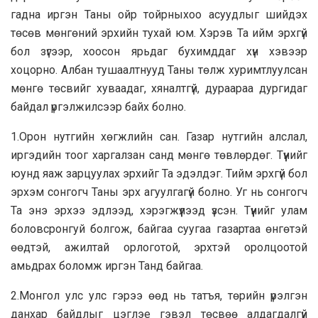
гадна иргэн Таны ойр тойрныхоо асуудлыг шийдэх
төсөв мөнгөний эрхийн тухай юм. Хэрэв Та ийм эрхгүй
бол зүгээр, хоосон ярьдаг бухимддаг хүн хэвээр
хоцорно. Албан тушаалтнууд Таны төлж хуримтлуулсан
мөнгө төсвийг хуваадаг, хяналтгүй, дураараа дургидаг
байдал үргэлжилсээр байх болно.
1.Орон нутгийн хөгжлийн сан. Газар нутгийн алслал,
иргэдийн тоог харгалзан санд мөнгө төвлөрдөг. Түүнийг
юунд яаж зарцуулах эрхийг Та эдэлдэг. Тийм эрхгүй бол
эрхэм сонгогч Таны эрх агуулгагүй болно. Уг нь сонгогч
Та энэ эрхээ эдлээд, хэрэгжүүлээд үзсэн. Түүнийг улам
боловсронгуй болгож, байгаа суугаа газартаа өнгөтэй
өөдтэй, ажилтай орлоготой, эрхтэй оролцоотой
амьдрах боломж иргэн Танд байгаа.
2.Монгол улс улс гэрээ өөд нь татъя, төрийн үрэлгэн
данхар байдлыг цэглэе гэвэл төсвөө алдагдалгүй