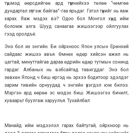
түшмэд өөрсдийгөө ард түмнийхээ төлөө “чөмгөө
дундартал зүтгэж байгаа”-гаа ярьдаг. Гэтэл түүнийг нь яаж
харах. Яаж мэдэх вэ? Одоо бол Монгол хүнд ийм
боломж алга. Шууд санаагаа жишээгээр ойлгуулах
гээд оролдъё.
Энэ бол их энгийн. Би ойрхноос Япон улсын Ерөнхий
сайдаас жишээ авъя. Өмнөх өдөр хийсэн ажил нь
цагтай, минуттайгаа дараа өдрийн өдөр тутмын сонинд
гардаг. Албаных нь вэбсайтад тавигддаг. Энэ бол
зөвхөн Японд ч биш иргэд нь эрхээ бодитоор эдэлдэг
зарим тивийн орнуудад ч энгийн үзэгдэл юм билээ.
Мэргэн ард өөрөө эс мэдэх биш. Жишээгээ бичилт,
хуваарьт буулгаж харуулъя. Тухайлбал:
Манайд ийм мэдээлэл гарах байтугай, ойрхноор нь