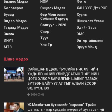
Бизнес Мэдээ
НОМ
Фото
Боловсрол
Онцлох Мэдээ
ХАН-УУЛ ДҮҮРЭГ
Бусад
Өвөр Монголын
Хууль
Соёлын Өдрүүд
Видео Мэдээ
Шинжлэх Ухаан
Сонгууль-2020
Гадаад Мэдээ
Эдийн Засаг
Спорт
Зөвлөгөө
ЭМЯ
Түүх
ИНҮТ
Энтертайнмент
Улс Төр
МТЗ
Эрүүл Мэнд
Шинэ мэдээ
САЙНШАНД ДАХЬ “БҮСИЙН НИСЛЭГИЙН
ХӨДӨЛГӨӨНИЙ УДИРДЛАГЫН ТӨВ”-ИЙН
ЦОГЦОЛБОР БАРИЛГЫН ШАВЫГ ТАВЬЖ,
БҮТЭЭН БАЙГУУЛАЛТЫГ АЛБАН ЁСООР
ЭХЛҮҮЛЛЭЭ
2026-07-06
Ж.Мөнхбатын бүтээлийг “нэрлэж” Төрийн
шагналын нэр хүндийг нүүрстэй хутгасангүй