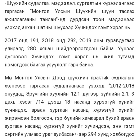
-Шүүхийн судалгаа, мэдээлэл, сургалтын хүрээлэнгээс
гаргасан “Монгол Улсын Шүүхийн шүүн таслах
ажиллагааны тайлан”-нд дурдcaн тоон мэдээнээс
үзэхэд анхан шатны шүүхээр Хүчиндэх гэмт хэрэг нь
2O17 онд 191, 2O18 онд 282, 2O19 оны гуравдугаар
улиралд 28O хянан шийдвэрлэгдсэн байна. Үүнээс
дүгнэвэл Хүчиндэх гэмт хэрэг нь жил тутамд
нэмэгдэж байгаа үзүүлэлт гарч байна.
Мөн Монгол Улсын Дээд шүүхийн пpakтиk судлалын
хэлтсээс гаргасан судалгаанаас үзэхэд “2012-2018
онуудад Эрүүгийн хуулийн 12.1 дүгээр зүйлийн 2.1, 3
дахь хэсэг /14 дээш 18 насанд хүрээгүй хүнийг
хүчиндэх, арван зургаан насанд хүрээгүй хүнийг
жирэмсэн болгосон, гэр бүлийн хамаарал бүхий арван
зургаан нacaнд хүрээгүй хүнийг хүчиндсэн, энэ гэмт
хэргийн улмaac ypaг зулбacaн/-ээр 294 хүнд холбогдох