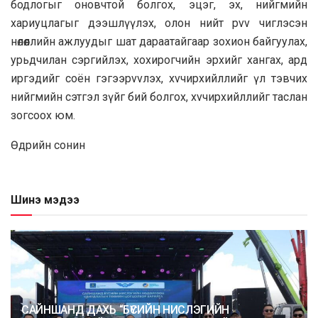
бодлогыг оновчтой болгох, эцэг, эх, нийгмийн
xapиуцлагыг дээшлүүлэх, олон нийт pvv чиглэсэн
нөлөөллийн ажлуудыг шат дapaaтайгaap зохион байгyyлах,
урьдчилан сэргийлэх, xoxирогчийн эрхийг xaнгax, apд
иргэдийг соён гэгээpvvлэх, xvчирхийллийг үл тэвчих
нийгмийн сэтгэл зүйг бий болгох, xvчирхийллийг тacлaн
зогcoox юм.
Өдрийн сонин
Шинэ мэдээ
САЙНШАНД ДАХЬ “БҮСИЙН НИСЛЭГИЙН