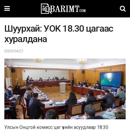
Шyypxaй: УOK 18.30 цагaac
xypaлдaнa
2020/04/21
Улсын Онцгой комисс цаг үеийн асуудлаар 18:30