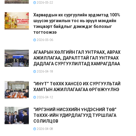
2026-05-22
Харвардын их сургуулийн эрдэмтэд 100%
шүүсэн ургамлын тос нь эрүүл мэндийн
тэнцвэрт байдлыг дэмждэг болохыг
тогтоожээ
2026-05-06
АГААРЫН ХӨЛГИЙН ГАЛ УНТРААХ, АВРАХ
АЖИЛЛАГАА, ДАРАЛТТАЙ ГАЛ УНТРААХ
ДАДЛАГА СУРГУУЛИЛТАД ХАМРАГДЛАА
2026-04-18
“ИНҮТ” ТӨХХК ХАНСЕО ИХ СУРГУУЛЬТАЙ
ХАМТЫН АЖИЛЛАГААГАА ӨРГӨЖҮҮЛНЭ
2026-04-12
“ИРГЭНИЙ НИСЭХИЙН ҮНДЭСНИЙ ТӨВ”
ТӨХХК-ИЙН УДИРДЛАГУУД ТУРШЛАГА
СОЛИЛЦОВ
2026-04-08