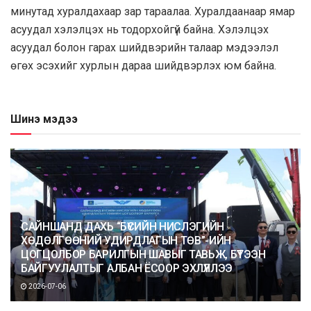
минутад хуралдахаар зар тараалаа. Хуралдаанаар ямар
асуудал хэлэлцэх нь тодорхойгүй байна. Хэлэлцэх
асуудал болон гарах шийдвэрийн талаар мэдээлэл
өгөх эсэхийг хурлын дараа шийдвэрлэх юм байна.
Шинэ мэдээ
САЙНШАНД ДАХЬ “БҮСИЙН НИСЛЭГИЙН
ХӨДӨЛГӨӨНИЙ УДИРДЛАГЫН ТӨВ”-ИЙН
ЦОГЦОЛБОР БАРИЛГЫН ШАВЫГ ТАВЬЖ, БҮТЭЭН
БАЙГУУЛАЛТЫГ АЛБАН ЁСООР ЭХЛҮҮЛЛЭЭ
2026-07-06