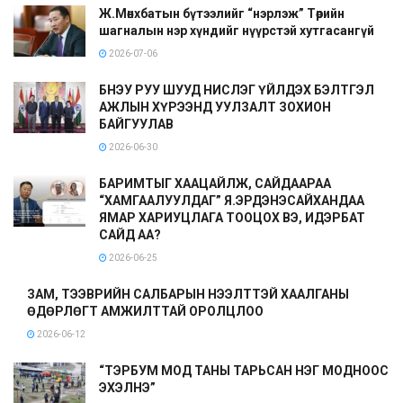
Ж.Мөнхбатын бүтээлийг “нэрлэж” Төрийн
шагналын нэр хүндийг нүүрстэй хутгасангүй
2026-07-06
БНЭУ РУУ ШУУД НИСЛЭГ ҮЙЛДЭХ БЭЛТГЭЛ
АЖЛЫН ХҮРЭЭНД УУЛЗАЛТ ЗОХИОН
БАЙГУУЛАВ
2026-06-30
БАРИМТЫГ ХААЦАЙЛЖ, САЙДААРАА
“ХАМГААЛУУЛДАГ” Я.ЭРДЭНЭСАЙХАНДАА
ЯМАР ХАРИУЦЛАГА ТООЦОХ ВЭ, ИДЭРБАТ
САЙД АА?
2026-06-25
ЗАМ, ТЭЭВРИЙН САЛБАРЫН НЭЭЛТТЭЙ ХААЛГАНЫ
ӨДӨРЛӨГТ АМЖИЛТТАЙ ОРОЛЦЛОО
2026-06-12
“ТЭРБУМ МОД ТАНЫ ТАРЬСАН НЭГ МОДНООС
ЭХЭЛНЭ”