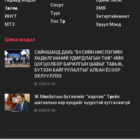
Спорт
Зөвлөгөө
ЭМЯ
Түүх
ИНҮТ
Энтертайнмент
Улс Төр
МТЗ
Эрүүл Мэнд
Шинэ мэдээ
САЙНШАНД ДАХЬ “БҮСИЙН НИСЛЭГИЙН
ХӨДӨЛГӨӨНИЙ УДИРДЛАГЫН ТӨВ”-ИЙН
ЦОГЦОЛБОР БАРИЛГЫН ШАВЫГ ТАВЬЖ,
БҮТЭЭН БАЙГУУЛАЛТЫГ АЛБАН ЁСООР
ЭХЛҮҮЛЛЭЭ
2026-07-06
Ж.Мөнхбатын бүтээлийг “нэрлэж” Төрийн
шагналын нэр хүндийг нүүрстэй хутгасангүй
2026-07-06