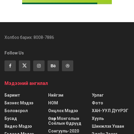
Холбоо барих: 8008-7886
Follow Us
Мэдээний ангилал
Баримт
Нийгэм
Урлаг
Бизнес Мэдээ
НОМ
Фото
Боловсрол
Онцлох Мэдээ
ХАН-УУЛ ДҮҮРЭГ
Бусад
Өвөр Монголын
Хууль
Соёлын Өдрүүд
Видео Мэдээ
Шинжлэх Ухаан
Сонгууль-2020
Гадаад Мэдээ
Эдийн Засаг