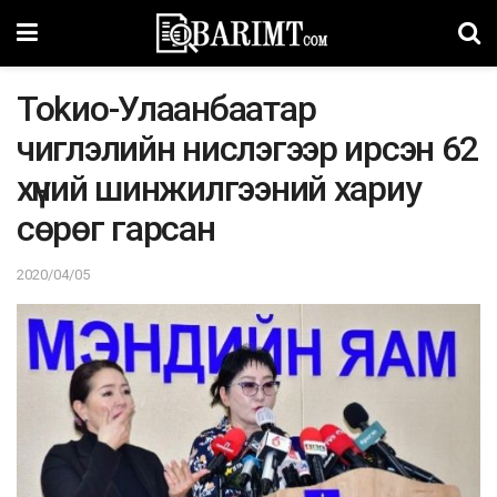
Tokиo-Улaaнбaaтap
чиглэлийн ниcлэгээр иpcэн 62
xүний шинжилгээний xapиy
cөpөг гapcaн
2020/04/05