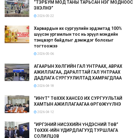
“ТЭРБУМ МОД ТАНЫ ТАРЬСАН НЭГ МОДНООС
ЭХЭЛНЭ”
2026-05-22
Харвардын их сургуулийн эрдэмтэд 100%
шүүсэн ургамлын тос нь эрүүл мэндийн
тэнцвэрт байдлыг дэмждэг болохыг
тогтоожээ
2026-05-06
АГААРЫН ХӨЛГИЙН ГАЛ УНТРААХ, АВРАХ
АЖИЛЛАГАА, ДАРАЛТТАЙ ГАЛ УНТРААХ
ДАДЛАГА СУРГУУЛИЛТАД ХАМРАГДЛАА
2026-04-18
“ИНҮТ” ТӨХХК ХАНСЕО ИХ СУРГУУЛЬТАЙ
ХАМТЫН АЖИЛЛАГААГАА ӨРГӨЖҮҮЛНЭ
2026-04-12
“ИРГЭНИЙ НИСЭХИЙН ҮНДЭСНИЙ ТӨВ”
ТӨХХК-ИЙН УДИРДЛАГУУД ТУРШЛАГА
СОЛИЛЦОВ