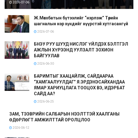
2026-07-06
Ж.Мөнхбатын бүтээлийг “нэрлэж” Төрийн
шагналын нэр хүндийг нүүрстэй хутгасангүй
2026-07-06
БНЭУ РУУ ШУУД НИСЛЭГ ҮЙЛДЭХ БЭЛТГЭЛ
АЖЛЫН ХҮРЭЭНД УУЛЗАЛТ ЗОХИОН
БАЙГУУЛАВ
2026-06-30
БАРИМТЫГ ХААЦАЙЛЖ, САЙДААРАА
“ХАМГААЛУУЛДАГ” Я.ЭРДЭНЭСАЙХАНДАА
ЯМАР ХАРИУЦЛАГА ТООЦОХ ВЭ, ИДЭРБАТ
САЙД АА?
2026-06-25
ЗАМ, ТЭЭВРИЙН САЛБАРЫН НЭЭЛТТЭЙ ХААЛГАНЫ
ӨДӨРЛӨГТ АМЖИЛТТАЙ ОРОЛЦЛОО
2026-06-12