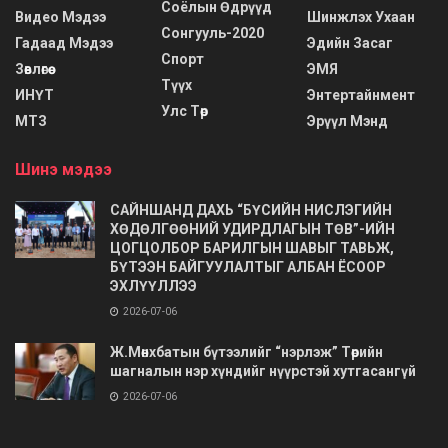
Соёлын Өдрүүд
Видео Мэдээ
Шинжлэх Ухаан
Сонгууль-2020
Гадаад Мэдээ
Эдийн Засаг
Спорт
Зөвлөгөө
ЭМЯ
Түүх
ИНҮТ
Энтертайнмент
Улс Төр
МТЗ
Эрүүл Мэнд
Шинэ мэдээ
САЙНШАНД ДАХЬ “БҮСИЙН НИСЛЭГИЙН
ХӨДӨЛГӨӨНИЙ УДИРДЛАГЫН ТӨВ”-ИЙН
ЦОГЦОЛБОР БАРИЛГЫН ШАВЫГ ТАВЬЖ,
БҮТЭЭН БАЙГУУЛАЛТЫГ АЛБАН ЁСООР
ЭХЛҮҮЛЛЭЭ
2026-07-06
Ж.Мөнхбатын бүтээлийг “нэрлэж” Төрийн
шагналын нэр хүндийг нүүрстэй хутгасангүй
2026-07-06