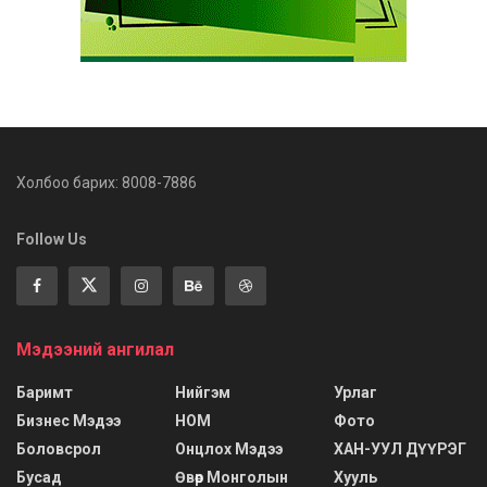
Холбоо барих: 8008-7886
Follow Us
Мэдээний ангилал
Баримт
Нийгэм
Урлаг
Бизнес Мэдээ
НОМ
Фото
Боловсрол
Онцлох Мэдээ
ХАН-УУЛ ДҮҮРЭГ
Бусад
Өвөр Монголын
Хууль