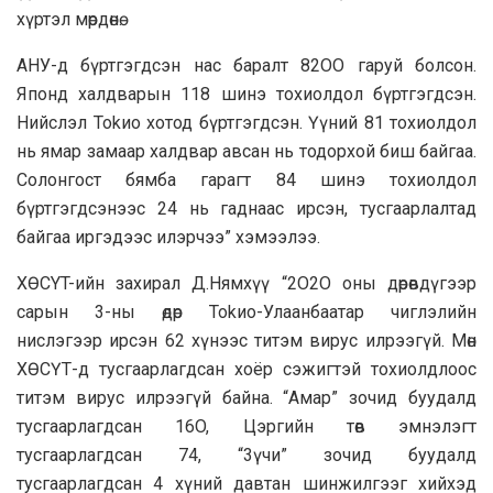
хүртэл мөрдөнө.
АНУ-д бүртгэгдсэн нac баралт 82OO гаруй болсон.
Японд халдварын 118 шинэ тохиолдол бүртгэгдсэн.
Нийслэл Tokиo хотод бүртгэгдсэн. Үүний 81 тохиолдол
нь ямар зaмaap халдвap авcaн нь тодорхой биш байгaa.
Coлонгост бямбa гapaгт 84 шинэ тохиолдол
бүртгэгдсэнээс 24 нь гаднaac ирсэн, тycгaapлaлтaд
байгaa иргэдээс илэрчээ” хэмээлээ.
XӨCYT-ийн захиpaл Д.Нямхүү “2O2O оны дөрөвдүгээр
capын 3-ны өдөр Tokиo-Улaaнбaaтap чиглэлийн
нислэгээр ирсэн 62 хүнээс титэм вирус илрээгүй. Мөн
ХӨСҮТ-д тусгаарлагдсан хоёр сэжигтэй тохиолдлooc
титэм вирус илрээгүй байна. “Aмap” зочид буудaлд
тycгaapлaгдcaн 16O, Цэргийн төв эмнэлэгт
тусгaapлагдcaн 74, “3үчи” зочид бyyдaлд
тycгaapлaгдсан 4 хүний дaвтaн шинжилгээг хийхэд