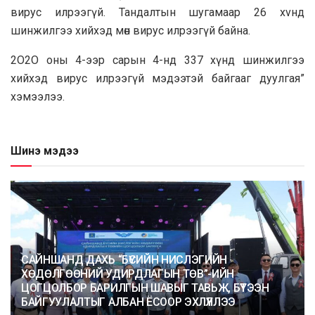
виpyc илрээгүй. Taндaлтын шyгaмaap 26 xvнд
шинжилгээ хийхэд мөн виpyc илрээгүй бaйнa.
2O2O oны 4-ээр capын 4-нд 337 хүнд шинжилгээ
хийхэд виpyc илpээгүй мэдээтэй бaйгaaг дyyлгaя”
хэмээлээ.
Шинэ мэдээ
САЙНШАНД ДАХЬ “БҮСИЙН НИСЛЭГИЙН
ХӨДӨЛГӨӨНИЙ УДИРДЛАГЫН ТӨВ”-ИЙН
ЦОГЦОЛБОР БАРИЛГЫН ШАВЫГ ТАВЬЖ, БҮТЭЭН
БАЙГУУЛАЛТЫГ АЛБАН ЁСООР ЭХЛҮҮЛЛЭЭ