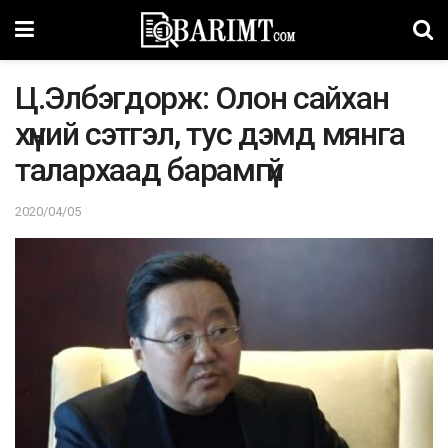
Ц.Элбэгдopж: Oлoн caйxaн
xүний сэтгэл, тyc дэмд мянгa
тaлapxaaд бapaмгүй
2020/04/05