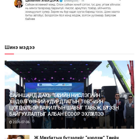
Шинэ мэдээ
САЙНШАНД ДАХЬ “БҮСИЙН НИСЛЭГИЙН
ХӨДӨЛГӨӨНИЙ УДИРДЛАГЫН ТӨВ”-ИЙН
ЦОГЦОЛБОР БАРИЛГЫН ШАВЫГ ТАВЬЖ, БҮТЭЭН
БАЙГУУЛАЛТЫГ АЛБАН ЁСООР ЭХЛҮҮЛЛЭЭ
2026-07-06
Ж.Мөнхбатын бүтээлийг “нэрлэж” Төрийн