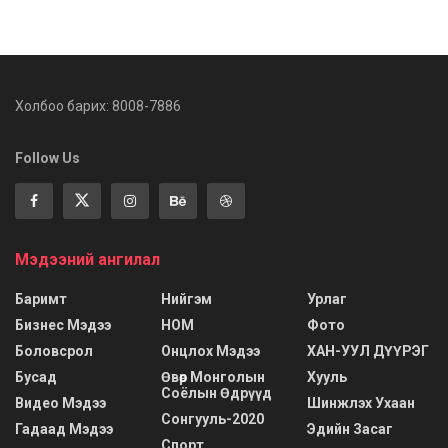
Холбоо барих: 8008-7886
Follow Us
Мэдээний ангилал
Баримт
Нийгэм
Урлаг
Бизнес Мэдээ
НОМ
Фото
Боловсрол
Онцлох Мэдээ
ХАН-УУЛ ДҮҮРЭГ
Бусад
Өвөр Монголын
Хууль
Соёлын Өдрүүд
Видео Мэдээ
Шинжлэх Ухаан
Сонгууль-2020
Гадаад Мэдээ
Эдийн Засаг
Спорт