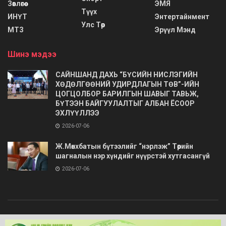
Зөвлөгөө
ЭМЯ
Түүх
ИНҮТ
Энтертайнмент
Улс Төр
МТЗ
Эрүүл Мэнд
Шинэ мэдээ
САЙНШАНД ДАХЬ “БҮСИЙН НИСЛЭГИЙН
ХӨДӨЛГӨӨНИЙ УДИРДЛАГЫН ТӨВ”-ИЙН
ЦОГЦОЛБОР БАРИЛГЫН ШАВЫГ ТАВЬЖ,
БҮТЭЭН БАЙГУУЛАЛТЫГ АЛБАН ЁСООР
ЭХЛҮҮЛЛЭЭ
2026-07-06
Ж.Мөнхбатын бүтээлийг “нэрлэж” Төрийн
шагналын нэр хүндийг нүүрстэй хутгасангүй
2026-07-06
© 2020
Barimt.com
- Зохиогчийн эрх хуулиар хамгаалагдсан. Загварыг