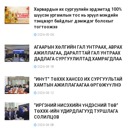
Харвардын их сургуулийн эрдэмтэд 100%
шүүсэн ургамлын тос нь эрүүл мэндийн
тэнцвэрт байдлыг дэмждэг болохыг
тогтоожээ
2026-05-06
АГААРЫН ХӨЛГИЙН ГАЛ УНТРААХ, АВРАХ
АЖИЛЛАГАА, ДАРАЛТТАЙ ГАЛ УНТРААХ
ДАДЛАГА СУРГУУЛИЛТАД ХАМРАГДЛАА
2026-04-18
“ИНҮТ” ТӨХХК ХАНСЕО ИХ СУРГУУЛЬТАЙ
ХАМТЫН АЖИЛЛАГААГАА ӨРГӨЖҮҮЛНЭ
2026-04-12
“ИРГЭНИЙ НИСЭХИЙН ҮНДЭСНИЙ ТӨВ”
ТӨХХК-ИЙН УДИРДЛАГУУД ТУРШЛАГА
СОЛИЛЦОВ
2026-04-08