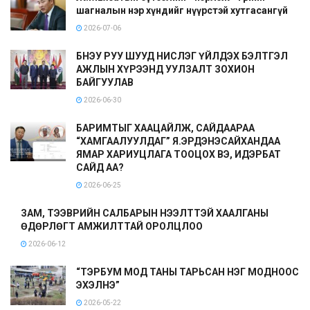
шагналын нэр хүндийг нүүрстэй хутгасангүй
2026-07-06
БНЭУ РУУ ШУУД НИСЛЭГ ҮЙЛДЭХ БЭЛТГЭЛ
АЖЛЫН ХҮРЭЭНД УУЛЗАЛТ ЗОХИОН
БАЙГУУЛАВ
2026-06-30
БАРИМТЫГ ХААЦАЙЛЖ, САЙДААРАА
“ХАМГААЛУУЛДАГ” Я.ЭРДЭНЭСАЙХАНДАА
ЯМАР ХАРИУЦЛАГА ТООЦОХ ВЭ, ИДЭРБАТ
САЙД АА?
2026-06-25
ЗАМ, ТЭЭВРИЙН САЛБАРЫН НЭЭЛТТЭЙ ХААЛГАНЫ
ӨДӨРЛӨГТ АМЖИЛТТАЙ ОРОЛЦЛОО
2026-06-12
“ТЭРБУМ МОД ТАНЫ ТАРЬСАН НЭГ МОДНООС
ЭХЭЛНЭ”
2026-05-22