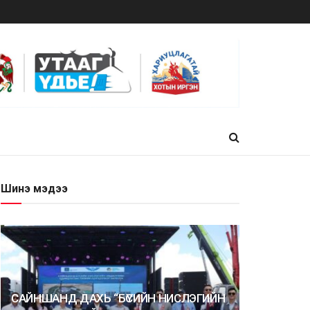
Шинэ мэдээ
САЙНШАНД ДАХЬ “БҮСИЙН НИСЛЭГИЙН