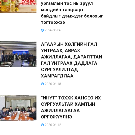
ургамлын тос нь эрүүл
мэндийн тэнцвэрт
байдлыг дэмждэг болохыг
тогтоожээ
2026-05-06
АГААРЫН ХӨЛГИЙН ГАЛ
УНТРААХ, АВРАХ
АЖИЛЛАГАА, ДАРАЛТТАЙ
ГАЛ УНТРААХ ДАДЛАГА
СУРГУУЛИЛТАД
ХАМРАГДЛАА
2026-04-18
“ИНҮТ” ТӨХХК ХАНСЕО ИХ
СУРГУУЛЬТАЙ ХАМТЫН
АЖИЛЛАГААГАА
ӨРГӨЖҮҮЛНЭ
2026-04-12