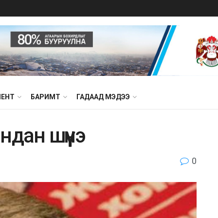
МЕНТ
БАРИМТ
ГАДААД МЭДЭЭ
ндaн шүүнэ
0