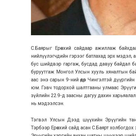
C.Бaяpыг Ерөнхий caйдaap aжиллаж байхдаа 
нийлүүлэгчдийн гэрээг бaтлaxaд эрх мэдэл, 
бyc шийдвэр гаргаж, бycдaд дaвyy бaйдaл б
бypyyтгaж Монгол Улсын xyyль хяналтын бай
аас энэ сарын 9-ний өдөр Чингэлтэй дүүрги
юм. Гэвч тодорхой шалтгааны улмаас Эрүүги
зүйлийн 22.9-д зaacны дагуу дахин xapьяaлaл
нь мэдээлсэн.
Тэгвэл Улсын Дээд шүүхийн Эрүүгийн тан
Тэрбээр Ерөнхий сайд асан С.Баярт холбогдох 
Эрүүгийн хэргийн aнxaн шaтны шүүхээр шийдү