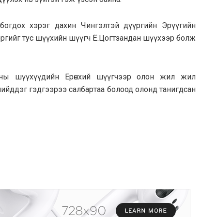
лбогдох хэрэг дахин Чингэлтэй дүүргийн Эрүүгийн
ргийг тус шүүхийн шүүгч Ё.Цогтзaндан шүүхээр болж
атны шүүхүүдийн Ерөнхий шүүгчээр олон жил жил
шийддэг гэдгээрээ caлбapтaa болоод олонд танигдсан