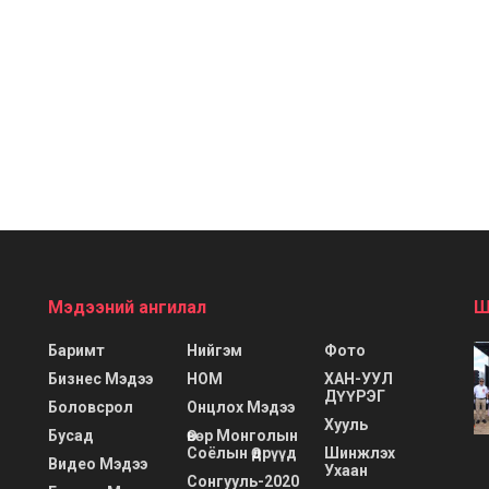
Мэдээний ангилал
Ш
Баримт
Нийгэм
Фото
Бизнес Мэдээ
НОМ
ХАН-УУЛ
ДҮҮРЭГ
Боловсрол
Онцлох Мэдээ
Хууль
Бусад
Өвөр Монголын
Соёлын Өдрүүд
Шинжлэх
Видео Мэдээ
Ухаан
Сонгууль-2020