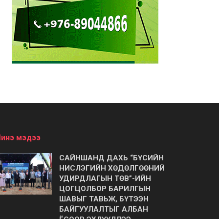
инэ мэдээ
САЙНШАНД ДАХЬ “БҮСИЙН
НИСЛЭГИЙН ХӨДӨЛГӨӨНИЙ
УДИРДЛАГЫН ТӨВ”-ИЙН
ЦОГЦОЛБОР БАРИЛГЫН
ШАВЫГ ТАВЬЖ, БҮТЭЭН
БАЙГУУЛАЛТЫГ АЛБАН