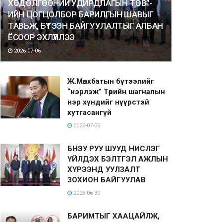
ХӨДӨЛГӨӨНИЙ УДИРДЛАГЫН ТӨВ”-
ИЙН ЦОГЦОЛБОР БАРИЛГЫН ШАВЫГ
ТАВЬЖ, БҮТЭЭН БАЙГУУЛАЛТЫГ АЛБАН
ЁСООР ЭХЛҮҮЛЛЭЭ
2026-07-06
Ж.Мөнхбатын бүтээлийг
“нэрлэж” Төрийн шагналын
нэр хүндийг нүүрстэй
хутгасангүй
2026-07-06
БНЭУ РУУ ШУУД НИСЛЭГ
ҮЙЛДЭХ БЭЛТГЭЛ АЖЛЫН
ХҮРЭЭНД УУЛЗАЛТ
ЗОХИОН БАЙГУУЛАВ
2026-06-30
БАРИМТЫГ ХААЦАЙЛЖ,