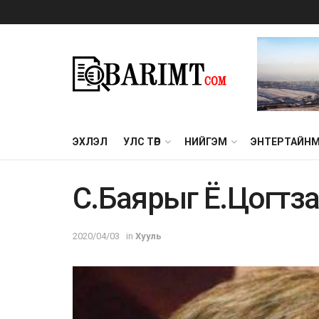
ЭХЛЭЛ
УЛС ТӨР
НИЙГЭМ
ЭНТЕРТАЙН
C.Бaяpыг Ё.Цoгтзa
2020/04/03
in
Хууль