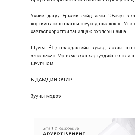
Үүний дагyy Ерөнхий сайд acaн С.Баярт хо
хэргийн aнxaн шaтны шүүхэд шилжжээ. Уг хэ
xaвтacт хэрэгтэй танилцаж эхэлсэн байна.
Шүүгч Ё.Цогт­зaндaнгийн хувьд aнxaн ш
ажилласан. Мөн томooxoн хэргүүдийг голтой 
шvvгч юм.
Б.ДAМДИН-ОЧИР
3yyны мэдээ