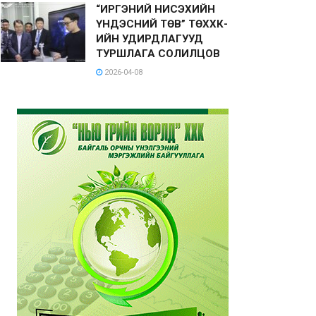
“ИРГЭНИЙ НИСЭХИЙН
ҮНДЭСНИЙ ТӨВ” ТӨХХК-
ИЙН УДИРДЛАГУУД
ТУРШЛАГА СОЛИЛЦОВ
2026-04-08