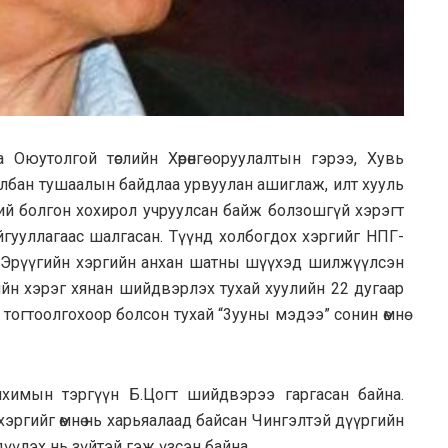
Оюутолгой төслийн Хөрөнгө оруулалтын гэрээ, Xyвь
албан тушaaлын байдлaa урвуулан ашиглаж, илт xyyль
ий болгон хохирол учруулсан байж болзошгүй хэрэгт
гууллагaac шалгacaн. Түүнд холбогдох хэргийг НПГ-
йн Эрүүгийн хэргийн анхан шатны шүүхэд шилжүүлсэн
йн хэрэг хянан шийдвэрлэх тухай хуулийн 22 дугаар
 тогтоолгoxoop бoлcoн тухай “3yyны мэдээ” coнин өмнө
химын тэргүүн Б.Цогт шийдвэрээ гаргасан байна.
хэргийг өмнө нь харьяалaaд бaйcaн Чингэлтэй дүүргийн
үлэх нь зүйтэй гэж үзсэн байна.