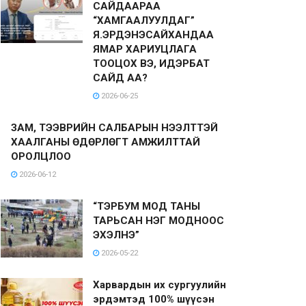
САЙДААРАА
“ХАМГААЛУУЛДАГ”
Я.ЭРДЭНЭСАЙХАНДАА
ЯМАР ХАРИУЦЛАГА
ТООЦОХ ВЭ, ИДЭРБАТ
САЙД АА?
2026-06-25
ЗАМ, ТЭЭВРИЙН САЛБАРЫН НЭЭЛТТЭЙ
ХААЛГАНЫ ӨДӨРЛӨГТ АМЖИЛТТАЙ
ОРОЛЦЛОО
2026-06-12
“ТЭРБУМ МОД ТАНЫ
ТАРЬСАН НЭГ МОДНООС
ЭХЭЛНЭ”
2026-05-22
Харвардын их сургуулийн
эрдэмтэд 100% шүүсэн