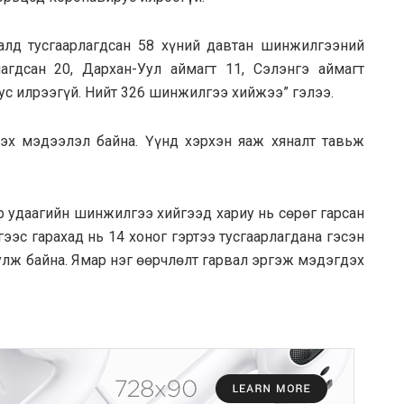
талд тусгаарлагдсан 58 хүний давтан шинжилгээний
лагдсан 20, Дархан-Уул аймагт 11, Сэлэнгэ аймагт
с илрээгүй. Нийт 326 шинжилгээ хийжээ” гэлээ.
гэх мэдээлэл байна. Үүнд хэрхэн яаж хяналт тавьж
ёр удаагийн шинжилгээ хийгээд хариу нь сөрөг гарсан
ээс гарахад нь 14 хоног гэртээ тусгаарлагдана гэсэн
уулж байна. Ямар нэг өөрчлөлт гарвал эргэж мэдэгдэх