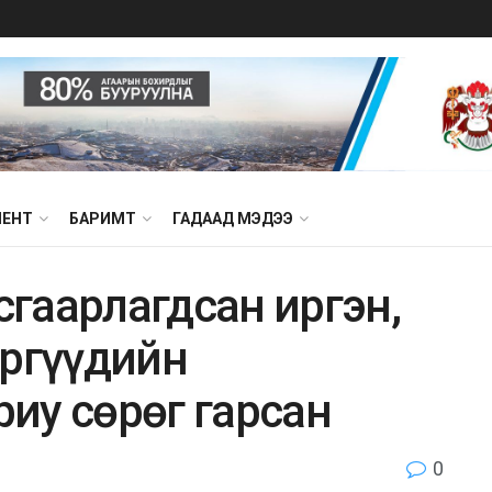
МЕНТ
БАРИМТ
ГАДААД МЭДЭЭ
сгaapлaгдсан иргэн,
эргүүдийн
иу сөрөг гарсан
0