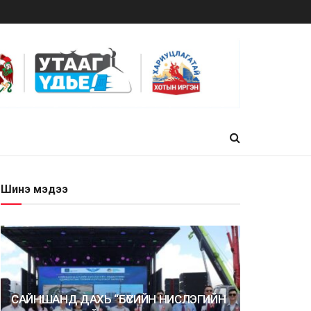
Шинэ мэдээ
САЙНШАНД ДАХЬ “БҮСИЙН НИСЛЭГИЙН