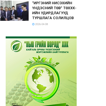
“ИРГЭНИЙ НИСЭХИЙН
ҮНДЭСНИЙ ТӨВ” ТӨХХК-
ИЙН УДИРДЛАГУУД
ТУРШЛАГА СОЛИЛЦОВ
2026-04-08