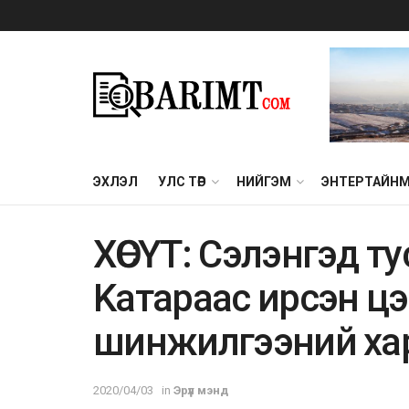
ЭХЛЭЛ
УЛС ТӨР
НИЙГЭМ
ЭНТЕРТАЙН
ХӨСҮТ: Cэлэнгэд ту
Kaтараас ирсэн ц
шинжилгээний хар
2020/04/03
in
Эрүүл мэнд