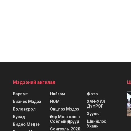
Мэдээний ангилал
Ш
Баримт
Нийгэм
Фото
Бизнес Мэдээ
НОМ
ХАН-УУЛ
ДҮҮРЭГ
Боловсрол
Онцлох Мэдээ
Хууль
Бусад
Өвөр Монголын
Соёлын Өдрүүд
Шинжлэх
Видео Мэдээ
Ухаан
Сонгууль-2020