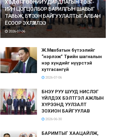
ХӨДӨЛГӨӨНИЙ УДИРДЛАГЫН ТӨВ”-
ИЙН ЦОГЦОЛБОР БАРИЛГЫН ШАВЫГ
ТАВЬЖ, БҮТЭЭН БАЙГУУЛАЛТЫГ АЛБАН
ЁСООР ЭХЛҮҮЛЛЭЭ
2026-07-06
Ж.Мөнхбатын бүтээлийг
“нэрлэж” Төрийн шагналын
нэр хүндийг нүүрстэй
хутгасангүй
2026-07-06
БНЭУ РУУ ШУУД НИСЛЭГ
ҮЙЛДЭХ БЭЛТГЭЛ АЖЛЫН
ХҮРЭЭНД УУЛЗАЛТ
ЗОХИОН БАЙГУУЛАВ
2026-06-30
БАРИМТЫГ ХААЦАЙЛЖ,