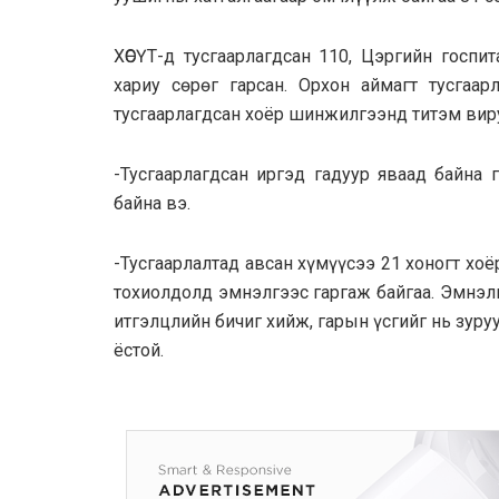
ХӨСҮТ-д тусгаарлагдсан 110, Цэргийн госпи
хариу сөрөг гарсан. Орхон аймагт тусгаар
тусгаарлагдсан хоёр шинжилгээнд титэм виру
-Тусгaaрлагдсан иргэд гадуур яваад байна 
байна вэ.
-Тусгаарлалтад авсан хүмүүсээ 21 хоногт хо
тохиолдолд эмнэлгээс гаргаж байгаа. Эмнэлг
итгэлцлийн бичиг хийж, гарын үсгийг нь зур
ёстой.