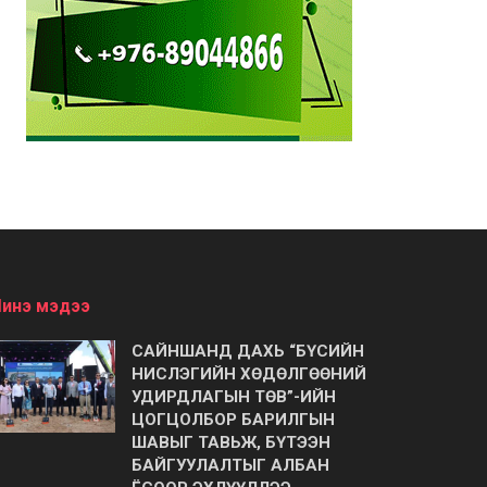
инэ мэдээ
САЙНШАНД ДАХЬ “БҮСИЙН
НИСЛЭГИЙН ХӨДӨЛГӨӨНИЙ
УДИРДЛАГЫН ТӨВ”-ИЙН
ЦОГЦОЛБОР БАРИЛГЫН
ШАВЫГ ТАВЬЖ, БҮТЭЭН
БАЙГУУЛАЛТЫГ АЛБАН