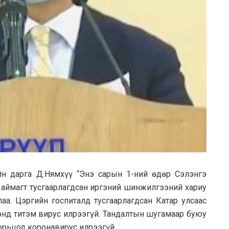
йн дарга Д.Нямхүү “Энэ сарын 1-ний өдөр Сэлэнгэ
л аймагт тусгаарлагдсан иргэний шинжилгээний хариу
аа. Цэргийн госпиталд тусгаарлагдсан Катар улсаас
нд титэм вирус илрээгүй. Тандалтын шугамаар буюу
орьцод коронавирус илрээгүй.