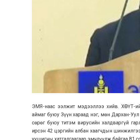
ЭМЯ-наас ээлжит мэдээллээ хийв. ХӨСҮТ-и
аймаг буюу Зүүн хараад нэг, мөн Дархан-Уу
сөрөг буюу титэм вирусийн халдваргүй гарл
ирсэн 42 цэргийн албан хаагчдын шинжилгээ
уушигны хатгалгаагаар эмчлүүлж байгаа 81 с