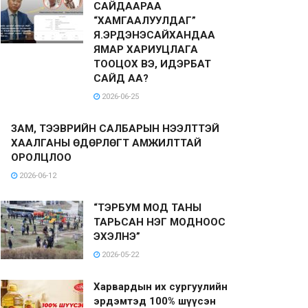
САЙДААРАА
“ХАМГААЛУУЛДАГ”
Я.ЭРДЭНЭСАЙХАНДАА
ЯМАР ХАРИУЦЛАГА
ТООЦОХ ВЭ, ИДЭРБАТ
САЙД АА?
2026-06-25
ЗАМ, ТЭЭВРИЙН САЛБАРЫН НЭЭЛТТЭЙ
ХААЛГАНЫ ӨДӨРЛӨГТ АМЖИЛТТАЙ
ОРОЛЦЛОО
2026-06-12
“ТЭРБУМ МОД ТАНЫ
ТАРЬСАН НЭГ МОДНООС
ЭХЭЛНЭ”
2026-05-22
Харвардын их сургуулийн
эрдэмтэд 100% шүүсэн