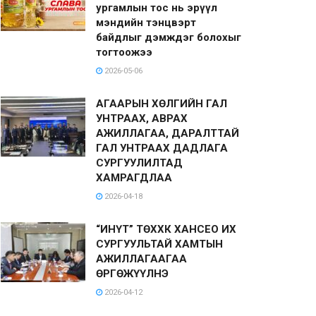
ургамлын тос нь эрүүл
мэндийн тэнцвэрт
байдлыг дэмждэг болохыг
тогтоожээ
2026-05-06
АГААРЫН ХӨЛГИЙН ГАЛ
УНТРААХ, АВРАХ
АЖИЛЛАГАА, ДАРАЛТТАЙ
ГАЛ УНТРААХ ДАДЛАГА
СУРГУУЛИЛТАД
ХАМРАГДЛАА
2026-04-18
“ИНҮТ” ТӨХХК ХАНСЕО ИХ
СУРГУУЛЬТАЙ ХАМТЫН
АЖИЛЛАГААГАА
ӨРГӨЖҮҮЛНЭ
2026-04-12