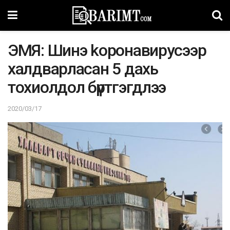
ЭМЯ: Шинэ kopoнaвиpycээр
xaлдвapлacaн 5 дaxь
тoxиoлдoл бүpтгэгдлээ
2020/03/17