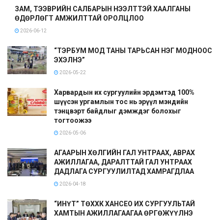
ЗАМ, ТЭЭВРИЙН САЛБАРЫН НЭЭЛТТЭЙ ХААЛГАНЫ
ӨДӨРЛӨГТ АМЖИЛТТАЙ ОРОЛЦЛОО
2026-06-12
“ТЭРБУМ МОД ТАНЫ ТАРЬСАН НЭГ МОДНООС
ЭХЭЛНЭ”
2026-05-22
Харвардын их сургуулийн эрдэмтэд 100%
шүүсэн ургамлын тос нь эрүүл мэндийн
тэнцвэрт байдлыг дэмждэг болохыг
тогтоожээ
2026-05-06
АГААРЫН ХӨЛГИЙН ГАЛ УНТРААХ, АВРАХ
АЖИЛЛАГАА, ДАРАЛТТАЙ ГАЛ УНТРААХ
ДАДЛАГА СУРГУУЛИЛТАД ХАМРАГДЛАА
2026-04-18
“ИНҮТ” ТӨХХК ХАНСЕО ИХ СУРГУУЛЬТАЙ
ХАМТЫН АЖИЛЛАГААГАА ӨРГӨЖҮҮЛНЭ