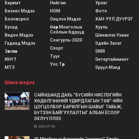
Баримт
Нийгэм
Урлаг
Бизнес Мэдээ
НОМ
Фото
Боловсрол
Онцлох Мэдээ
ХАН-УУЛ ДҮҮРЭГ
Бусад
Өвөр Монголын
Хууль
Соёлын Өдрүүд
Видео Мэдээ
Шинжлэх Ухаан
Сонгууль-2020
Гадаад Мэдээ
Эдийн Засаг
Спорт
Зөвлөгөө
ЭМЯ
Түүх
ИНҮТ
Энтертайнмент
Улс Төр
МТЗ
Эрүүл Мэнд
Шинэ мэдээ
САЙНШАНД ДАХЬ “БҮСИЙН НИСЛЭГИЙН
ХӨДӨЛГӨӨНИЙ УДИРДЛАГЫН ТӨВ”-ИЙН
ЦОГЦОЛБОР БАРИЛГЫН ШАВЫГ ТАВЬЖ,
БҮТЭЭН БАЙГУУЛАЛТЫГ АЛБАН ЁСООР
ЭХЛҮҮЛЛЭЭ
2026-07-06
Ж.Мөнхбатын бүтээлийг “нэрлэж” Төрийн