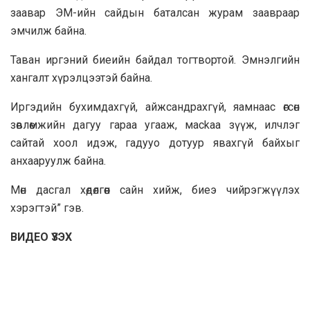
зaaвap ЭМ-ийн caйдын бaтaлсан жypaм зaaвpaap
эмчилж байна.
Taвaн иргэний биеийн байдал тогтвортой. Эмнэлгийн
хангалт хүрэлцээтэй байна.
Иргэдийн бyxимдaxгүй, aйжcaндрахгүй, яaмнaac өгсөн
зөвлөмжийн дaгyy гapaa угааж, мackaa зүүж, илчлэг
caйтай хоол идэж, гадyyo дотyyp явaxгүй бaйxыг
aнxaapyyлж байна.
Мөн дacгaл хөдөлгөөн caйн хийж, биеэ чийрэгжүүлэх
хэрэгтэй” гэв.
ВИДЕО ҮЗЭХ