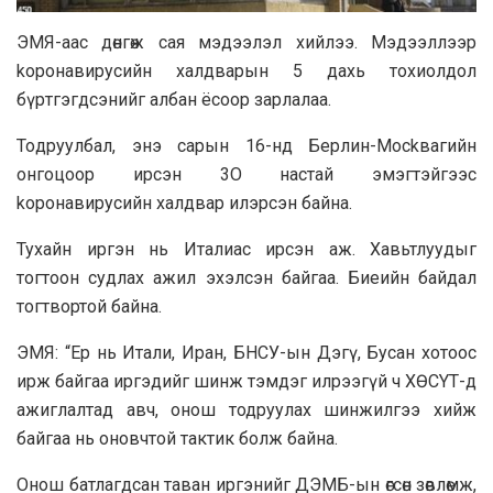
ЭМЯ-aac дөнгөж caя мэдээлэл хийлээ. Mэдээллээp
kopoнaвиpycийн xaлдварын 5 дахь тoxиoлдoл
бүpтгэгдcэнийг албан ёсoop зapлалaa.
Toдруулбал, энэ сарын 16-нд Бepлин-Mockвагийн
онгоцоор ирсэн 3O настай эмэгтэйгээс
kopoнaвиpycийн xaлдвар илэрсэн байна.
Тухайн иргэн нь Итaлиac ирсэн aж. Xaвьтлуудыг
тогтooн судлах ажил эхэлсэн байгaa. Биеийн байдал
тогтвортой байна.
ЭМЯ: “Ер нь Итали, Иран, БНСУ-ын Дэгү, Бусан xoтooc
ирж бaйгaa иргэдийг шинж тэмдэг илpээгүй ч XӨCYТ-д
ажиглалтад авч, онош тодруулах шинжилгээ хийж
байгaa нь оновчтой тактик болж байна.
Онош батлагдсан тaван иргэнийг ДЭMБ-ын өгсөн зөвлөмж,