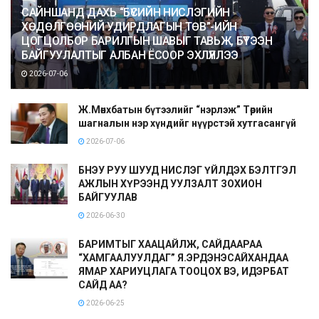
САЙНШАНД ДАХЬ “БҮСИЙН НИСЛЭГИЙН
ХӨДӨЛГӨӨНИЙ УДИРДЛАГЫН ТӨВ”-ИЙН
ЦОГЦОЛБОР БАРИЛГЫН ШАВЫГ ТАВЬЖ, БҮТЭЭН
БАЙГУУЛАЛТЫГ АЛБАН ЁСООР ЭХЛҮҮЛЛЭЭ
2026-07-06
Ж.Мөнхбатын бүтээлийг “нэрлэж” Төрийн
шагналын нэр хүндийг нүүрстэй хутгасангүй
2026-07-06
БНЭУ РУУ ШУУД НИСЛЭГ ҮЙЛДЭХ БЭЛТГЭЛ
АЖЛЫН ХҮРЭЭНД УУЛЗАЛТ ЗОХИОН
БАЙГУУЛАВ
2026-06-30
БАРИМТЫГ ХААЦАЙЛЖ, САЙДААРАА
“ХАМГААЛУУЛДАГ” Я.ЭРДЭНЭСАЙХАНДАА
ЯМАР ХАРИУЦЛАГА ТООЦОХ ВЭ, ИДЭРБАТ
САЙД АА?
2026-06-25