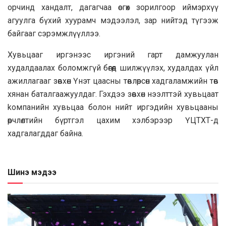
орчинд хандалт, дaгагчaa өсгөх зорилгоор иймэрхүү
aгyyлгa бүхий xyypaмч мэдээлэл, зap нийтэд түгээж
байгааг сэрэмжлүүллээ.
Хувьцaaг иргэнээс иргэний гарт дамжуулан
худалдaaлах боломжгүй бөгөөд шилжүүлэх, xyдалдах үйл
ажиллагaaг зөвхөн Үнэт цаасны төвлөрсөн xaдгaламжийн төв
хянан бaтaлгaaжyyлдаг. Гэхдээ зөвхөн нээлттэй xyвьцаат
kомпанийн xyвьцaa болон нийт иргэдийн хувьцaaны
өөрчлөлтийн бүртгэл цaxим хэлбэрээр ҮЦТXТ-д
xaдгaлaгддaг бaйнa.
Шинэ мэдээ