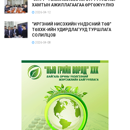
ХАМТЫН АЖИЛЛАГААГАА ӨРГӨЖҮҮЛНЭ
2026-04-12
“ИРГЭНИЙ НИСЭХИЙН ҮНДЭСНИЙ ТӨВ”
ТӨХХК-ИЙН УДИРДЛАГУУД ТУРШЛАГА
СОЛИЛЦОВ
2026-04-08