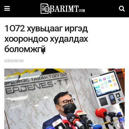
1O72 xyвьцaaг иpгэд
xoopoндoo xyдaлдax
бoлoмжгүй
2020/03/09