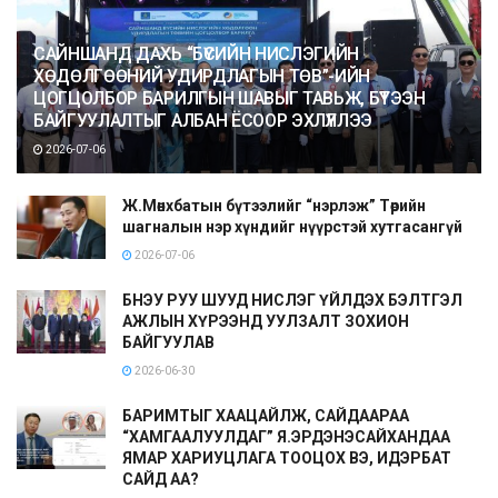
САЙНШАНД ДАХЬ “БҮСИЙН НИСЛЭГИЙН
ХӨДӨЛГӨӨНИЙ УДИРДЛАГЫН ТӨВ”-ИЙН
ЦОГЦОЛБОР БАРИЛГЫН ШАВЫГ ТАВЬЖ, БҮТЭЭН
БАЙГУУЛАЛТЫГ АЛБАН ЁСООР ЭХЛҮҮЛЛЭЭ
2026-07-06
Ж.Мөнхбатын бүтээлийг “нэрлэж” Төрийн
шагналын нэр хүндийг нүүрстэй хутгасангүй
2026-07-06
БНЭУ РУУ ШУУД НИСЛЭГ ҮЙЛДЭХ БЭЛТГЭЛ
АЖЛЫН ХҮРЭЭНД УУЛЗАЛТ ЗОХИОН
БАЙГУУЛАВ
2026-06-30
БАРИМТЫГ ХААЦАЙЛЖ, САЙДААРАА
“ХАМГААЛУУЛДАГ” Я.ЭРДЭНЭСАЙХАНДАА
ЯМАР ХАРИУЦЛАГА ТООЦОХ ВЭ, ИДЭРБАТ
САЙД АА?