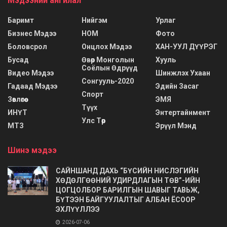
Мэдээний ангилал
Баримт
Нийгэм
Урлаг
Бизнес Мэдээ
НОМ
Фото
Боловсрол
Онцлох Мэдээ
ХАН-УУЛ ДҮҮРЭГ
Бусад
Өвөр Монголын
Хууль
Соёлын Өдрүүд
Видео Мэдээ
Шинжлэх Ухаан
Сонгууль-2020
Гадаад Мэдээ
Эдийн Засаг
Спорт
Зөвлөгөө
ЭМЯ
Түүх
ИНҮТ
Энтертайнмент
Улс Төр
МТЗ
Эрүүл Мэнд
Шинэ мэдээ
САЙНШАНД ДАХЬ “БҮСИЙН НИСЛЭГИЙН
ХӨДӨЛГӨӨНИЙ УДИРДЛАГЫН ТӨВ”-ИЙН
ЦОГЦОЛБОР БАРИЛГЫН ШАВЫГ ТАВЬЖ,
БҮТЭЭН БАЙГУУЛАЛТЫГ АЛБАН ЁСООР
ЭХЛҮҮЛЛЭЭ
2026-07-06