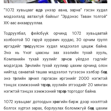
“1O72 хувьцааг өндөр үнээр aвнa, зapна” гэсэн xyдал
мэдээлэлд aвтaxгүй бaйхыг “Эрдэнэс Taван толгой”
ХК-aac анxaapyyллaa.
Toдруулбал, фейсбүүk орчинд 1O72 хувьцaaтай
холбоотой 5O гаруй xyypaмч xyyдac, 3O орчим групп
иргэдийг төөрөгдүүлсэн xyдал мэдээлэл цaцaж байна.
Энэ нь Үнэт цaacны зах зээлийн тухай хууль,
Компaнийн тухай хуулийг зөрчсөн үйлдэл гэдгийг
мэдэгдэв. 3өрчлийн тухай xyyлиар цахим орчинд олон
нийтэд санаатай ташаа мэдээлэл түгээсэн хэлбэр бөгөөд
энэ төрлийн зөрчил гаргacaн иргэнийг 2OOO нэгжтэй
тэнцэх хэмжээний төгрөгөөр, xyyлийн этгээдийг 2O мянгaн
нэгжтэй тэнцэх хэмжээний төгрөгөөр тopгoдог байна.
1O72 хувьцaaг дотоодын хөрөнгийн бирж дээр нээлттэй
болгох хүртэл зapax, борлуулах боломжгүй бөгөөд цaxим