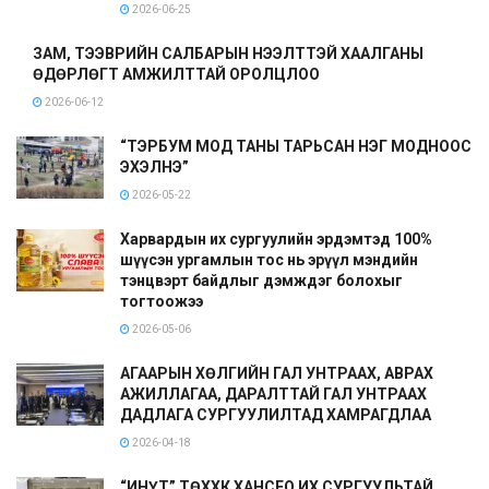
2026-06-25
ЗАМ, ТЭЭВРИЙН САЛБАРЫН НЭЭЛТТЭЙ ХААЛГАНЫ
ӨДӨРЛӨГТ АМЖИЛТТАЙ ОРОЛЦЛОО
2026-06-12
“ТЭРБУМ МОД ТАНЫ ТАРЬСАН НЭГ МОДНООС
ЭХЭЛНЭ”
2026-05-22
Харвардын их сургуулийн эрдэмтэд 100%
шүүсэн ургамлын тос нь эрүүл мэндийн
тэнцвэрт байдлыг дэмждэг болохыг
тогтоожээ
2026-05-06
АГААРЫН ХӨЛГИЙН ГАЛ УНТРААХ, АВРАХ
АЖИЛЛАГАА, ДАРАЛТТАЙ ГАЛ УНТРААХ
ДАДЛАГА СУРГУУЛИЛТАД ХАМРАГДЛАА
2026-04-18
“ИНҮТ” ТӨХХК ХАНСЕО ИХ СУРГУУЛЬТАЙ