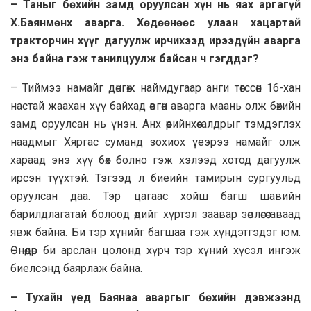
– Таныг бөхийн замд оруулсан хүн нь яах аргагүй
Х.Баянмөнх аварга. Хөдөөнөөс улаан хацартай
тракторчин хүүг дагуулж ирчихээд ирээдүйн аварга
энэ байна гэж танилцуулж байсан ч гэгддэг?
– Тиймээ намайг дөнгөж наймдугaaр анги төгссөн 16-хан
настай жaaхан хүү байхад өвгөн аварга маань олж бөхийн
замд оруулсан нь үнэн. Анх өөрийнхөө алдрыг тэмдэглэх
наадмыг Хяргас суманд зохиох үеэрээ намайг олж
хараад энэ хүү бөх болно гэж хэлээд хотод дагуулж
ирсэн түүхтэй. Тэгээд л биеийн тамирын сургуульд
оруулсан даа. Тэр цагaaс хойш багш шавийн
барилдлагатай болooд өдийг хүртэл заавар зөвлөгөө аваад
явж байна. Би тэр хүнийг багшaa гэж хүндэтгэдэг юм.
Өнөөдөр би apслан цолонд хүрч тэр хүний хүсэл ингэж
биелсэнд баярлаж байна.
– Тухайн үед Бaянaa аваргыг бөхийн дэвжээнд