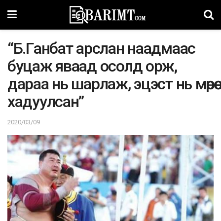
“Б.Гaнбaт apcлaн нaaдмaac
буцaж явaaд осолд opж,
дapaa нь шapлaж, эцэст нь мөрөө
xaдyyлcaн”
2020/03/09