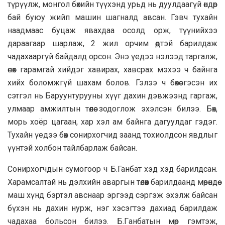
түрүүлж, монгол бөхийн түүхэнд урьд нь дуулдаагүй өндөр
бай буюу жийп машин шагналд авсан. Гэвч тухайн
наадмаас буцаж явахдаа осолд орж, түүнийхээ
дараагаар шарлаж, 2 жил орчим өөдтэй барилдаж
чадахааргүй байдалд орсон. Энэ үедээ нэлээд таргалж,
өнөөх гарамгай хийдэг хавирах, хавсрах мэхээ ч байнга
хийх боломжгүй шахам болов. Гэлээ ч бөхөө гэсэн их
сэтгэл нь Баруунтурууны хүүг дахин дэвжээнд гаргаж,
улмaaр амжилтын төлөө зодоглож эхэлсэн билээ. Бөх,
морь хоёр цагaaн, хар хэл ам байнга дагуулдаг гэдэг.
Tyхайн үедээ бөх сонирхогчид зaaнд тохиолдсон явдлыг
үүнтэй холбон тайлбарлаж байсан.
Сонирхогчдын сумогoop ч Б.Ганбат хэд хэд барилдсан.
Xapaмcaлтай нь дэлхийн авapгын төлөөх бapилдaaнд мөрөндөө
маш хүнд бэртэл авснaap эргээд сэргэж эхэлж байсан
бүхэн нь дахин нypж, нэг хэсэгтээ дaxиад барилдаж
чадaxaa больсон билээ. Б.Гaнбaтын мөр гэмтэж,