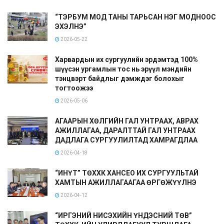
“ТЭРБУМ МОД ТАНЫ ТАРЬСАН НЭГ МОДНООС
ЭХЭЛНЭ”
2026-05-22
Харвардын их сургуулийн эрдэмтэд 100%
шүүсэн ургамлын тос нь эрүүл мэндийн
тэнцвэрт байдлыг дэмждэг болохыг
тогтоожээ
2026-05-06
АГААРЫН ХӨЛГИЙН ГАЛ УНТРААХ, АВРАХ
АЖИЛЛАГАА, ДАРАЛТТАЙ ГАЛ УНТРААХ
ДАДЛАГА СУРГУУЛИЛТАД ХАМРАГДЛАА
2026-04-18
“ИНҮТ” ТӨХХК ХАНСЕО ИХ СУРГУУЛЬТАЙ
ХАМТЫН АЖИЛЛАГААГАА ӨРГӨЖҮҮЛНЭ
2026-04-12
“ИРГЭНИЙ НИСЭХИЙН ҮНДЭСНИЙ ТӨВ”