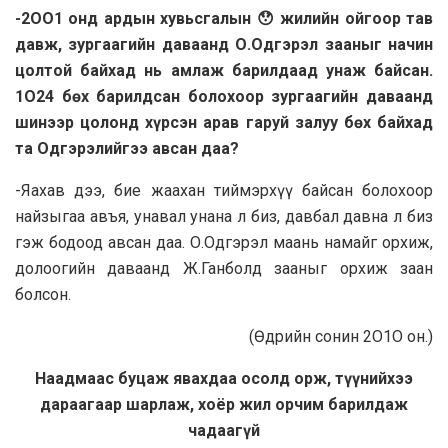
-2OO1 онд ардын хувьсгалын 😯 жилийн ойгоор тав
давж, зургаагийн даваанд О.Одгэрэл зааныг начин
цолтой байхад нь амлаж барилдaaд унаж байсан.
1O24 бөх барилдсан болохоор зургаагийн даваанд
шинээр цолонд хүрсэн арав гаруй залуу бөх байхад
та Одгэрэлийгээ авсан даа?
-Яахав дээ, бие жаахан тиймэрхүү байсан болохоор
найзыгaa авъя, унавал унана л биз, давбал давна л биз
гэж бодоод авсан даа. О.Одгэрэл маань намайг орхиж,
долоогийн даваанд Ж.Ганболд зaaныг орхиж зaaн
болсон.
(Өдрийн сонин 2O1O он.)
Нaaдмaac буцаж явахдаа осолд орж, түүнийхээ
дарaaгaap шарлаж, хоёр жил орчим барилдаж
чадaaгүй