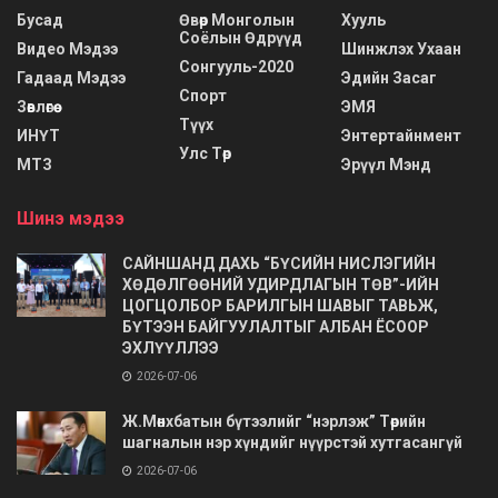
Бусад
Өвөр Монголын
Хууль
Соёлын Өдрүүд
Видео Мэдээ
Шинжлэх Ухаан
Сонгууль-2020
Гадаад Мэдээ
Эдийн Засаг
Спорт
Зөвлөгөө
ЭМЯ
Түүх
ИНҮТ
Энтертайнмент
Улс Төр
МТЗ
Эрүүл Мэнд
Шинэ мэдээ
САЙНШАНД ДАХЬ “БҮСИЙН НИСЛЭГИЙН
ХӨДӨЛГӨӨНИЙ УДИРДЛАГЫН ТӨВ”-ИЙН
ЦОГЦОЛБОР БАРИЛГЫН ШАВЫГ ТАВЬЖ,
БҮТЭЭН БАЙГУУЛАЛТЫГ АЛБАН ЁСООР
ЭХЛҮҮЛЛЭЭ
2026-07-06
Ж.Мөнхбатын бүтээлийг “нэрлэж” Төрийн
шагналын нэр хүндийг нүүрстэй хутгасангүй
2026-07-06