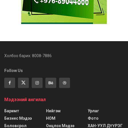
Холбоо барих: 8008-7886
Follow Us
Мэдээний ангилал
Баримт
Нийгэм
Урлаг
Бизнес Мэдээ
НОМ
Фото
Боловсрол
Онцлох Мэдээ
ХАН-УУЛ ДҮҮРЭГ