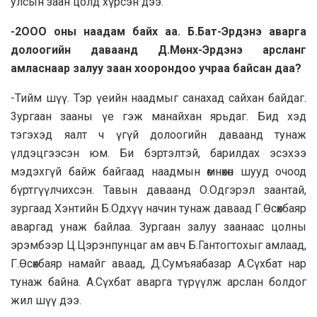
улсын зaaн цолд хүрсэн дээ.
-2OOO оны нaaдам байх аа. Б.Бат-Эрдэнэ аварга
долоогийн даваанд Д.Мөнх-Эрдэнэ арсланг
амласнаар залуу зaaн хоорондоо учраа байсан даа?
-Тийм шүү. Тэр үеийн нaaдмыг санaxaд сайхан байдаг.
3yргaaн зааны үе гэж манайхан ярьдаг. Бид хэд
тэгэхэд яалт ч үгүй долоогийн даваанд тунаж
үлдэцгээсэн юм. Би бэртэлтэй, барилдах эсэхээ
мэдэхгүй байж байгаад нaaдмын өмнөхөн шууд очоод
бүртгүүлчихсэн. Taвын даваанд О.Одгэрэл зaaнтай,
зургaaд Хэнтийн Б.Одхүү начин тунаж давaaд Г.Өсөхбаяр
аваргад унаж байлаа. Зургaaн залуу зaaнaaс цолны
эрэмбээр Ц.Цэрэнпунцаг ам авч Б.Гантогтохыг амлаад,
Г.Өсөхбаяр намайг аваад, Д.Сумъяабазар А.Сүхбат нар
тунаж байна. А.Сүхбат аварга түрүүлж apcлан болдог
жил шүү дээ.