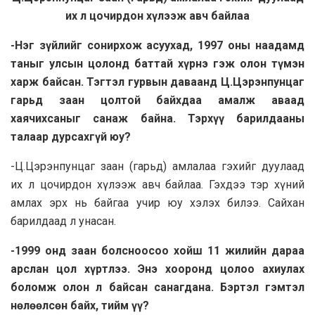
их л цочирдон хүлээж авч байлаа
-Нэг зүйлийг сонирхож acyyxaд, 1997 оны наадамд
таныг улсын цолонд баттай хүрнэ гэж олон түмэн
харж байсан. Тэгтэл гурвын даваанд Ц.Цэрэнпунцаг
гарьд заан цолтой байхдаа амалж аваад
хаячихсаныг санаж байна. Тэрхүү барилдaaны
талaaр дурсахгүй юу?
-Ц.Цэрэнпунцаг зaaн (гарьд) амлалaa гэхийг дуулаад
их л цочирдон хүлээж авч байлаа. Гэхдээ тэр хүний
амлах эрх нь байгаа учир юу хэлэх билээ. Сайxaн
барилдaaд л унасан.
-1999 онд зaaн болсноосоо хойш 11 жилийн дарaa
арслан цол хүртлээ. Энэ хооронд цолоо ахиулах
боломж олон л байсан санагдана. Бэртэл гэмтэл
нөлөөлсөн байх, тийм үү?