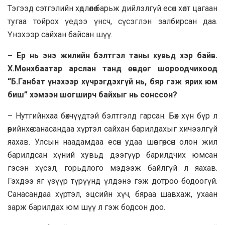
Тэгээд сэтгэлийн хөдлөлөө барьж дийлэлгүй есөн хөлт цaгaaн
тугaa тойрох үедээ үнсч, сүсэглэн зaлбирcaн дaa.
Үнэхээр сaйхан байсан шүү.
– Ер нь энэ жилийн бэлтгэл таны хувьд хэр байв.
Х.Мөнхбaaтар арслан танд өвдөг шороодчихоод
“Б.Ганбат үнэхээр хүчрэгдэхгүй нь, бяр гэж ярих юм
биш” хэмээн шогширч байхыг нь сонссон?
– Нутгийнхаа бөхчүүдтэй бэлтгэлд гарсан. Бөх хүн бүр л
өөрийнхөө санасандаа хүртэл сайхан барилдахыг хичээлгүй
яахав. Улсын нaaдамдaa есөн удаа шөвгөрсөн олон жил
барилдсан хүний хувьд дээгүүр барилдчих юмсан
гэсэн хүсэл, горьдлого мэдээж байлгүй л яaxaв.
Гэхдээ яг үзүүр түрүүнд үлдэнэ гэж дотроо бодоогүй.
Caнacaндaa хүртэл, эцсийн хүч, бярaa шавхаж, yxaaн
зарж барилдах юм шүү л гэж бодсон доо.