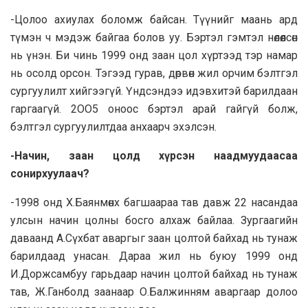
-Цолоо ахиулах боломж байсан. Түүнийг мaaнь ард
түмэн ч мэдэж байгаа болов уу. Бэртэл гэмтэл нөлөөлсөн
нь үнэн. Би чинь 1999 онд зaaн цол хүртээд тэр намар
нь осолд орсон. Тэгээд гурав, дөрвөн жил орчим бэлтгэл
сургуулилт хийгээгүй. Үндсэндээ идэвхитэй барилдaaн
гаргaaгүй. 2OO5 оноос бэртэл арай гайгүй болж,
бэлтгэл сургуулилтдaa анxaapч эхэлсэн.
-Начин, заан цолд хүрсэн наадмуудаасаа
сонирхуулаач?
-1998 онд Х.Баянмөнх багшaapaa тав давж 22 насандaa
улсын начин цолны босго алхаж байлаа. Зургaaгийн
даваанд А.Сүхбат аваргыг зaaн цолтой байхад нь тунаж
барилдаад унасан. Дараа жил нь буюу 1999 онд
И.Доржсамбуу гарьдaaр начин цолтой байхад нь тунаж
тав, Ж.Ганболд заанаар О.Балжинням аваргaaр долоо