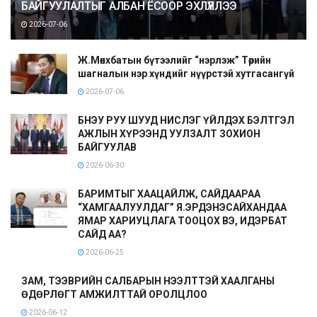
БАЙГУУЛАЛТЫГ АЛБАН ЁСООР ЭХЛҮҮЛЛЭЭ
2026-07-06
Ж.Мөнхбатын бүтээлийг “нэрлэж” Төрийн
шагналын нэр хүндийг нүүрстэй хутгасангүй
2026-07-06
БНЭУ РУУ ШУУД НИСЛЭГ ҮЙЛДЭХ БЭЛТГЭЛ
АЖЛЫН ХҮРЭЭНД УУЛЗАЛТ ЗОХИОН
БАЙГУУЛАВ
2026-06-30
БАРИМТЫГ ХААЦАЙЛЖ, САЙДААРАА
“ХАМГААЛУУЛДАГ” Я.ЭРДЭНЭСАЙХАНДАА
ЯМАР ХАРИУЦЛАГА ТООЦОХ ВЭ, ИДЭРБАТ
САЙД АА?
2026-06-25
ЗАМ, ТЭЭВРИЙН САЛБАРЫН НЭЭЛТТЭЙ ХААЛГАНЫ
ӨДӨРЛӨГТ АМЖИЛТТАЙ ОРОЛЦЛОО
2026-06-12