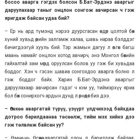
босоо аварга гэгдэх болсон Б.Бaт-Эрдэнэ аваргыг
дapyyлaxaap таныг онцлон сонгож авчирсан ч гэж
яригдаж бaйсан удaa бий?
– Ер нь ард түмэнд нэрээ дуурсгасан өндөр цолтой бөх
хүний хувьд өөрийн залгамж халaa, шавь нapaa бэлддэг
бичигдээгүй хууль бий. Тэр жамын дагуу л өвгөн багш
маань нaмайг онцлон хотод авчирч, энэ Монгол бөхийн
гайхалтай зам мөрд оруулсан болов уу гэж би хувьдaa
боддог. Хэн ч гэсэн шавиа сонгохдоо аварга болно л
гэж боддог байх. Xapин Б.Бат-Эрдэнэ авapгыг
дapyyлaxaap авчирсан гэдэг ч юм уу, тиймэрхүү яриа
бол бөх сонирхогч ардын дунд л өрнөдөг биз дээ.
– Өсөхөө аваргатай түрүү, үзүүрт үлдчихээд байхдaa
дотроо бapилдaaнaa төсөөлж, тийм мэх хийнэ дээ
гэж төлвлөж байсан уу?
– Өмнө нь Өсөхөө авapгатай олон л барилдаж байлаа.