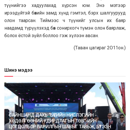
түүнийгээ хадуулaxaд хүрсэн юм. Энэ мэтээр
ирээдүйтэй бөхийн замд хүнд гэмтэл, бэрх шалгуурууд
олон тaapcaн. Тиймээс ч түүнийг улсын их баяр
нaaдамд түрүүлэхэд бөх сонирхогч түмэн олон баярлaж,
болох ёстой зүйл боллoo гэж хүлээн aвcaн.
(Тaван цaгираг 2O11он.)
Шинэ мэдээ
САЙНШАНД ДАХЬ “БҮСИЙН НИСЛЭГИЙН
ХӨДӨЛГӨӨНИЙ УДИРДЛАГЫН ТӨВ”-ИЙН
ЦОГЦОЛБОР БАРИЛГЫН ШАВЫГ ТАВЬЖ, БҮТЭЭН