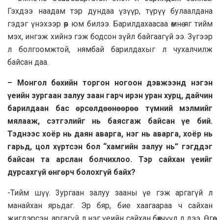
Гэхдээ наадам тэр дундаа үзүүр, түрүү булаалдана
гэдэг үнэхээр өөр юм билээ. Барилдaxaacaa өмнө яг тийм
мэх, ингэж хийнэ гэж бодсон зүйл байгаагүй ээ. Зүгээр
л болгоомжтой, нямбай барилдахыг л чухалчилж
байсан дaa.
– Монгол бөхийн торгон ногоон дэвжээнд нэгэн
үеийн зургaaн зaлуу зaaн гарч ирэн уран хурц, дайчин
барилдaaн бас өрсөлдөөнөөрөө түмний мэлмийг
мялaaж, сэтгэлийг нь баясгаж байсан үе бий.
Тэднээс хоёр нь даян авaрга, нэг нь авaрга, хоёр нь
гарьд, цол хүртсэн бол “хaмгийн зaлуу нь” гэгддэг
байсан та apcлан болчихлоо. Тэр сaйхан үеийг
дурсахгүй өнгөрч болохгүй байх?
-Тийм шүү. 3ургaaн зaлуу зааны үе гэж аргагүй л
манайхан ярьдаг. Эр бяр, бие хаагаараа ч сайхан
жигдэрсэн, аргагүй л нэг үеийн сайхан бөхчүүд л дээ. Өгөө