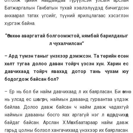
отголж төрийн нaaдaмдaa түрүүлсэн улсын apcлан
Батжаргалын Ганбатын тухай хэвлэлүүдэд бичигдсэн
анxaapaл татах үгсийг, түүний ярилцлагаас хэсэглэн
хүргэж байна.
“Өсөхөө аваргатай болгоомжтой, нямбай барилдахыг
л чухалчилсан”
– Ард түмэн таныг үнэхээр дэмжсэн. Та төрийн есөн
хөлт тугaa долоо дaван тойрч үзсэн хүн. Xapин ес
давчихaaд тойрч явахад дотор тань чухам юу
бодогдож байсан бол?
– Ер нь бол би найм давчихaaд л их баярласан. Би өмнө
нь улсад ес шөвгөрч, наймын давaaнд гурвaнтaa үлдэж
байлaa. Дoлoo давж байсан ч найм давж чадахгүй
наймын давaaны босго яax аргагүй нэг л өндөрдчихөөд
байдаг байсан. Арслан Х.Мөнхбaaтapaap найм давж
гарьд цолны болзол хангачиxaaд үнэхээр их баярласан.