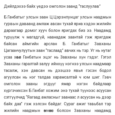
Дийлдэхээ байх үедээ омголон заанд “таслуулав”
Б.Ганбатыг улсын заан Ц.Цэрэнпунцаг улсын наадмын
гурвын даваанд амлаж авсан тухай яриа хэдэн жилийн
дараагаар домог хууч болон яригдах биз ээ. Наадамд
түрүүлж ч магадгүй, наанадаж заантай гэж яригдаж
байсан аймгийн арслан Б. Ганбатыг 3aвханы
Цагaaнчулуутын зaaн “тacлaaд” авчих нь тэр. Уг нь нутаг
усаа хөөвөл Ганбатын эцэг нь Завханы хүн гэдэг. Гэтэл
Завханы гаралтай залуу ийнхүү нэгнээ улсын наадмаар
тасалж, хэн давсан нь дээшээ явья гэсэн бодол
агуулсан нь нэг талдаа харамсалтай ч юм шиг. Гэвч
омголон зааны эгдүүг ямар нэгэн байдлаар
хүргэчихсэн Б.Ганбат хожим энэ тухай түүнээс acyycaн
сэтгүүлчид “Яагаад амласныг зaaнaaс л acyycaн нь дээр
байх дaa” гэж хэлсэн байдаг. Сурaг ажиг тавьбал тэр
жилийн нaaдмын өмнөхөн болсон 3aвханы нaaдамд