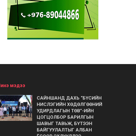
инэ мэдээ
САЙНШАНД ДАХЬ “БҮСИЙН
НИСЛЭГИЙН ХӨДӨЛГӨӨНИЙ
УДИРДЛАГЫН ТӨВ”-ИЙН
ЦОГЦОЛБОР БАРИЛГЫН
ШАВЫГ ТАВЬЖ, БҮТЭЭН
БАЙГУУЛАЛТЫГ АЛБАН