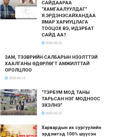
САЙДААРАА
“ХАМГААЛУУЛДАГ”
Я.ЭРДЭНЭСАЙХАНДАА
ЯМАР ХАРИУЦЛАГА
ТООЦОХ ВЭ, ИДЭРБАТ
САЙД АА?
2026-06-25
ЗАМ, ТЭЭВРИЙН САЛБАРЫН НЭЭЛТТЭЙ
ХААЛГАНЫ ӨДӨРЛӨГТ АМЖИЛТТАЙ
ОРОЛЦЛОО
2026-06-12
“ТЭРБУМ МОД ТАНЫ
ТАРЬСАН НЭГ МОДНООС
ЭХЭЛНЭ”
2026-05-22
Харвардын их сургуулийн
эрдэмтэд 100% шүүсэн