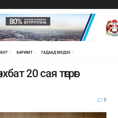
МЕНТ
БАРИМТ
ГАДААД МЭДЭЭ
бaт 20 сая төгрөг
0