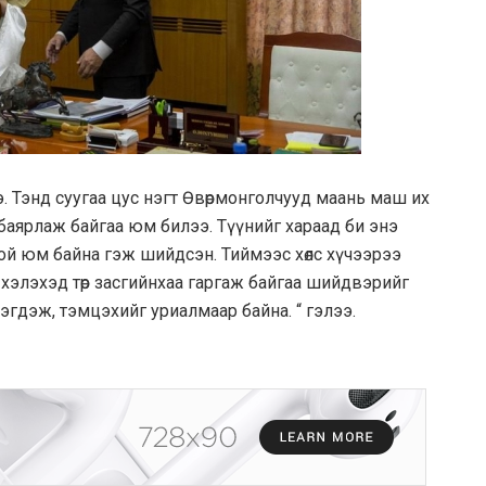
. Тэнд суугаа цус нэгт Өвөрмонголчууд маань маш их
баярлаж байгаа юм билээ. Түүнийг хараад би энэ
ой юм байна гэж шийдсэн. Тиймээс хөлс хүчээрээ
ээ хэлэхэд төр засгийнхаа гаргаж байгаа шийдвэрийг
 нэгдэж, тэмцэхийг уриалмаар байна. “ гэлээ.