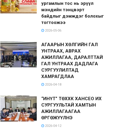
ургамлын тос нь эрүүл
мэндийн тэнцвэрт
байдлыг дэмждэг болохыг
тогтоожээ
2026-05-06
АГААРЫН ХӨЛГИЙН ГАЛ
УНТРААХ, АВРАХ
АЖИЛЛАГАА, ДАРАЛТТАЙ
ГАЛ УНТРААХ ДАДЛАГА
СУРГУУЛИЛТАД
ХАМРАГДЛАА
2026-04-18
“ИНҮТ” ТӨХХК ХАНСЕО ИХ
СУРГУУЛЬТАЙ ХАМТЫН
АЖИЛЛАГААГАА
ӨРГӨЖҮҮЛНЭ
2026-04-12