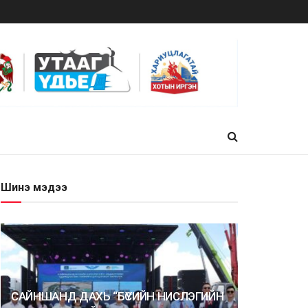
Шинэ мэдээ
САЙНШАНД ДАХЬ “БҮСИЙН НИСЛЭГИЙН