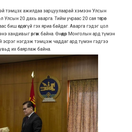
тэй тэмцэх ажилдаа зарцуулаарай хэмээн Улсын
л Улсын 20 дахь аварга. Тийм учраас 20 сая төгрөг
ас биш өгдөггүй гэх яриа байдаг. Аварга гэдэг цол
нэ хандивыг өргөж байна. Өнөөдөр Монголын ард түмэн
й эсрэг нэгдэж тэмцэж чаддаг ард түмэн гэдгээ
увьд их баярлаж байна.