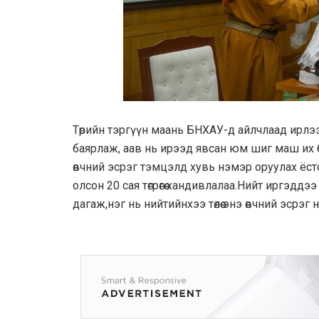
Төрийн тэргүүн маань БНХАУ-д айлчлаад ирлээ
баярлаж, аав нь ирээд явсан юм шиг маш их 
өвчний эсрэг тэмцэлд хувь нэмэр оруулах ёст
олсон 20 сая төгрөгөө хандивлалаа.Нийт иргэдд
дагаж,нэг нь нийтийнхээ төлөө энэ өвчний эсрэг