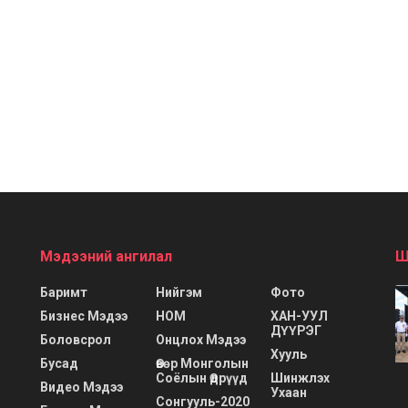
Мэдээний ангилал
Ш
Баримт
Нийгэм
Фото
Бизнес Мэдээ
НОМ
ХАН-УУЛ
ДҮҮРЭГ
Боловсрол
Онцлох Мэдээ
Хууль
Бусад
Өвөр Монголын
Соёлын Өдрүүд
Шинжлэх
Видео Мэдээ
Ухаан
Сонгууль-2020