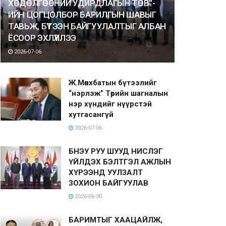
ХӨДӨЛГӨӨНИЙ УДИРДЛАГЫН ТӨВ”-
ИЙН ЦОГЦОЛБОР БАРИЛГЫН ШАВЫГ
ТАВЬЖ, БҮТЭЭН БАЙГУУЛАЛТЫГ АЛБАН
ЁСООР ЭХЛҮҮЛЛЭЭ
2026-07-06
Ж.Мөнхбатын бүтээлийг
“нэрлэж” Төрийн шагналын
нэр хүндийг нүүрстэй
хутгасангүй
2026-07-06
БНЭУ РУУ ШУУД НИСЛЭГ
ҮЙЛДЭХ БЭЛТГЭЛ АЖЛЫН
ХҮРЭЭНД УУЛЗАЛТ
ЗОХИОН БАЙГУУЛАВ
2026-06-30
БАРИМТЫГ ХААЦАЙЛЖ,