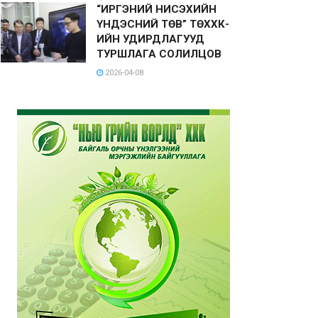
“ИРГЭНИЙ НИСЭХИЙН
ҮНДЭСНИЙ ТӨВ” ТӨХХК-
ИЙН УДИРДЛАГУУД
ТУРШЛАГА СОЛИЛЦОВ
2026-04-08