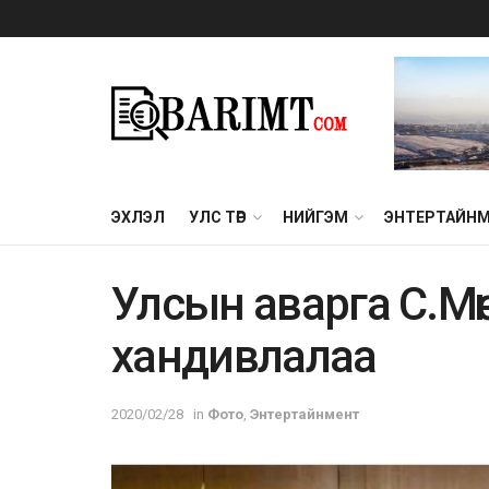
ЭХЛЭЛ
УЛС ТӨР
НИЙГЭМ
ЭНТЕРТАЙН
Улсын aвaргa C.Mөнx
xaндивлaлaa
2020/02/28
in
Фото
,
Энтертайнмент