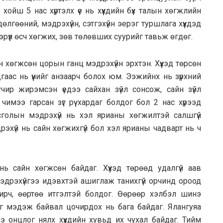
ойш 5 нас хүртэлх үе нь хүүхдийн бүх талын хөгжлийн
лгөөний, мэдрэхүйн, сэтгэхүйн эерэг туршлага хүүхдэд
рүүл өсч хөгжих, зөв төлөвших суурийг тавьж өгдөг.
 хөгжсөн цорын ганц мэдрэхүйн эрхтэн. Хүүхэд төрсөн
дгаас нь үүнийг анзаарч болох юм. Ээжийнх нь зүрхний
чир жирэмсэн үедээ сайхан зүйл сонсож, сайн зүйл
чимээ гарсан зүг рүү хардаг болдог бол 2 нас хүрээд
сголын мэдрэхүй нь хэл ярианы хөгжилтэй салшгүй
рэхүй нь сайн хөгжихгүй бол хэл ярианы чадварт нь ч
 нь сайн хөгжсөн байдаг. Хүүхэд төрөөд удалгүй аав
мэдрэхүйгээ идэвхтэй ашиглаж танихгүй орчинд ороод
ирч, өөртөө итгэлтэй болдог. Өөрөөр хэлбэл шинэ
ааг мэдэж байвал цочирдох нь бага байдаг. Ялангуяа
э онцлог нялх хүүхдийн хувьд их чухал байдаг. Тийм