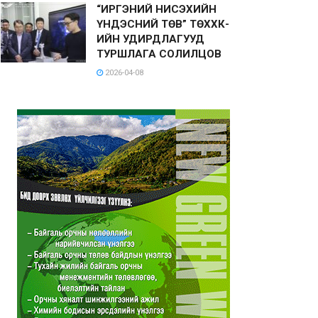
“ИРГЭНИЙ НИСЭХИЙН
ҮНДЭСНИЙ ТӨВ” ТӨХХК-
ИЙН УДИРДЛАГУУД
ТУРШЛАГА СОЛИЛЦОВ
2026-04-08