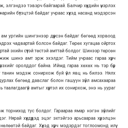
өж, элгэндээ тэвэрч байгаарай. Балчир хүүхдийн үнэрлэх
 нарийн бүтэцтэй байдаг учраас хүүхэд насанд мэдэрсэн
 ам ургийн шингэнээр дүүрсэн байдаг бөгөөд хорвоод
дрэх чадвартай болсон байдаг. Төрөх хугацаа ойртох
ртай эхийн сүүтэй төстэй амттай болдог. Шинээр төрсөн
жиж шинэ амт эрж эхэлдэг. Тийм учраас гараа хүрч
үзэхийг оролддог байна. Иймд гараа хөхөх нь тэр бүр
г танин мэдэж сонирхож буй үйл явц нь билээ. Нялх
 дурлах бөгөөд давслаг болон гашуун зүйл амсахаараа
ь таалагдаагүй амтыг хүртэл их сонирхож, энэ нь уураг
сөж торниход тус болдог. Гараараа ямар нэгэн зүйлийг
эг. Нярай хүүхдүүдэд эцэг эхтэйгээ арьсаараа хүрэлцэн
лөөтэй байдаг. Хүүхэд хүрч мэдэрдэг тоглоомонд илүү