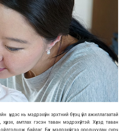
йн үндэс нь мэдрэхүйн эрхтний бүтэц үйл ажиллагаатай
, хүрэх, амтлах гэсэн таван мэдрэхүйтэй. Хүүхэд таван
ойлголцож байдаг. Бүх мэдрэхүйгээ оролцуулан сурч