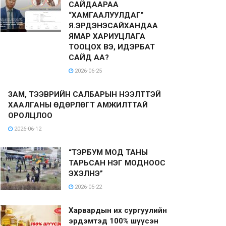
САЙДААРАА
“ХАМГААЛУУЛДАГ”
Я.ЭРДЭНЭСАЙХАНДАА
ЯМАР ХАРИУЦЛАГА
ТООЦОХ ВЭ, ИДЭРБАТ
САЙД АА?
2026-06-25
ЗАМ, ТЭЭВРИЙН САЛБАРЫН НЭЭЛТТЭЙ
ХААЛГАНЫ ӨДӨРЛӨГТ АМЖИЛТТАЙ
ОРОЛЦЛОО
2026-06-12
“ТЭРБУМ МОД ТАНЫ
ТАРЬСАН НЭГ МОДНООС
ЭХЭЛНЭ”
2026-05-22
Харвардын их сургуулийн
эрдэмтэд 100% шүүсэн