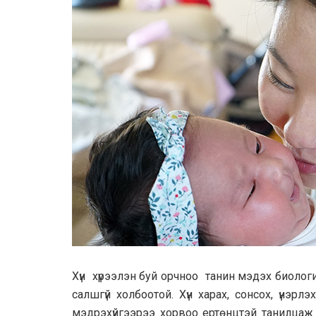
Хүн хүрээлэн буй орчноо танин мэдэх биологи
салшгүй холбоотой. Хүн харах, сонсох, үнэрлэх
мэдрэхүйгээрээ хорвоо ертөнцтэй танилцаж 