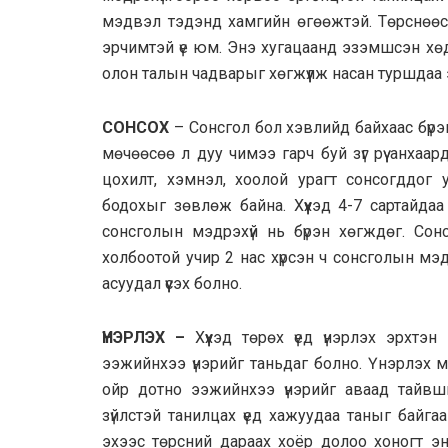
мэдвэл тэдэнд хамгийн өгөөжтэй. Төрснөөс х
эрчимтэй үе юм. Энэ хугацаанд эзэмшсэн хөдө
олон талын чадварыг хөгжүүлж насан туршдаа э
СОНСОХ
– Сонсгол бол хэвлийд байхаас бүрэн
мөчөөсөө л дуу чимээ гарч буй зүг рүү анхаар
цохилт, хэмнэл, хоолой урагт сонсогддог у
бодохыг зөвлөж байна. Хүүхэд 4-7 сартайдаа 
сонсголын мэдрэхүй нь бүрэн хөгждөг. Сон
холбоотой учир 2 нас хүрсэн ч сонсголын мэд
асуудал үүсэх болно.
ҮНЭРЛЭХ –
Хүүхэд төрөх үед үнэрлэх эрхтэн
ээжийнхээ үнэрийг таньдаг болно. Үнэрлэх 
ойр дотно ээжийнхээ үнэрийг аваад тайвш
зүйлстэй танилцах үед хажуудаа таныг байг
эхээс төрсний дараах хоёр долоо хоногт эн