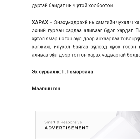
дуртай байдаг нь ч үүнтэй холбоотой.
ХАРАХ –
Энэхүү мэдрэхүй нь хамгийн чухал ч х
эхний гурван сардаа аливааг бүдэг хардаг. Ти
хүртэл ямар нэгэн зүйл дээр анхаарлаа төвлөрү
хөгжиж, илүү хол байгаа зүйлсэд хүрэх гэсэн
аливаа зүйл дээр тогтон харах чадвартай болдо
Эх сурвалж: Г.Төмөрзаяа
Maamuu.mn