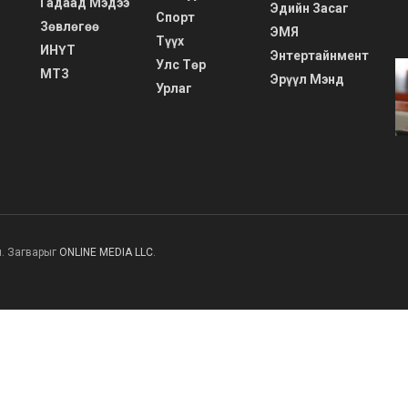
Гадаад Мэдээ
Эдийн Засаг
Спорт
Зөвлөгөө
ЭМЯ
Түүх
ИНҮТ
Энтертайнмент
Улс Төр
МТЗ
Эрүүл Мэнд
Урлаг
н. Загварыг
ONLINE MEDIA LLC
.