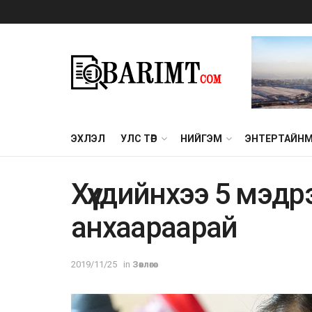
ЭХЛЭЛ
УЛС ТӨР
НИЙГЭМ
ЭНТЕРТАЙН
Хүүхдийнхээ 5 мэдр
анхаараарай
2019/11/25
in
Зөвлөгөө