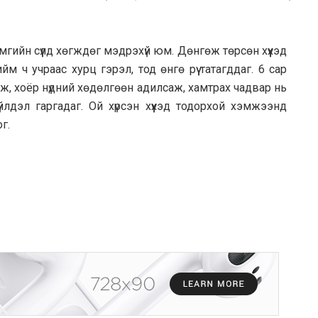
амгийн сүүлд хөгждөг мэдрэхүй юм. Дөнгөж төрсөн хүүхэд
йм ч учраас хурц гэрэл, тод өнгө рүү татагддаг. 6 сар
үлж, хоёр нүдний хөдөлгөөн адилсаж, хамтрах чадвар нь
 үйлдэл гаргадаг. Ой хүрсэн хүүхэд тодорхой хэмжээнд
г.