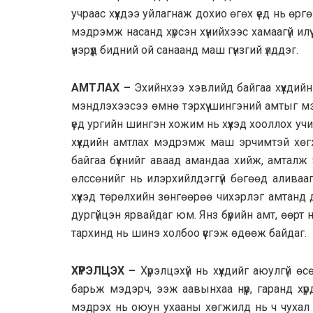
учраас хүүхдээ уйлагнаж дохио өгөх үед нь өрг
мэдрэмж насанд хүрсэн хүнийхээс хамаагүй илүү
үнэрүүд бидний ой санаанд маш гүнзгий үлддэг.
АМТЛАХ –
Эхийнхээ хэвлийд байгаа хүүхдийн
мэндлэхээсээ өмнө тэрхүү шингэний амтыг мэ
үед ургийн шингэн хожим нь хүүхэд хооллох учи
хүүхдийн амтлах мэдрэмж маш эрчимтэй хөг
байгаа бүхнийг аваад амандаа хийж, амталж 
өлссөнийг нь илэрхийлдэггүй бөгөөд аливаа
хүүхэд төрөлхийн зөнгөөрөө чихэрлэг амтанд
дургүйцэн ярвайдаг юм. Янз бүрийн амт, өөрт н
тархинд нь шинэ холбоо үүсгэж өдөөж байдаг.
ХҮРЭЛЦЭХ –
Хүрэлцэхүй нь хүүхдийг аюулгүй ө
барьж мэдэрч, ээж аавынхаа нүүр, гаранд хүрд
мэдрэх нь оюун ухааны хөгжилд нь ч чухал нө