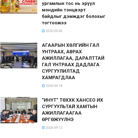
ургамлын тос нь эрүүл
мэндийн тэнцвэрт
байдлыг дэмждэг болохыг
тогтоожээ
2026-05-06
АГААРЫН ХӨЛГИЙН ГАЛ
УНТРААХ, АВРАХ
АЖИЛЛАГАА, ДАРАЛТТАЙ
ГАЛ УНТРААХ ДАДЛАГА
СУРГУУЛИЛТАД
ХАМРАГДЛАА
2026-04-18
“ИНҮТ” ТӨХХК ХАНСЕО ИХ
СУРГУУЛЬТАЙ ХАМТЫН
АЖИЛЛАГААГАА
ӨРГӨЖҮҮЛНЭ
2026-04-12