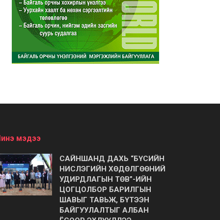
инэ мэдээ
САЙНШАНД ДАХЬ “БҮСИЙН
НИСЛЭГИЙН ХӨДӨЛГӨӨНИЙ
УДИРДЛАГЫН ТӨВ”-ИЙН
ЦОГЦОЛБОР БАРИЛГЫН
ШАВЫГ ТАВЬЖ, БҮТЭЭН
БАЙГУУЛАЛТЫГ АЛБАН