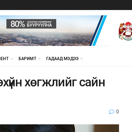
МЕНТ
БАРИМТ
ГАДААД МЭДЭЭ
эхүйн хөгжлийг сайн
0