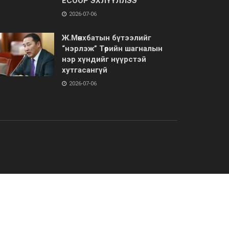
ЁСООР ЭХЛҮҮЛЛЭЭ
2026-07-06
Ж.Мөнхбатын бүтээлийг
“нэрлэж” Төрийн шагналын
нэр хүндийг нүүрстэй
хутгасангүй
2026-07-06