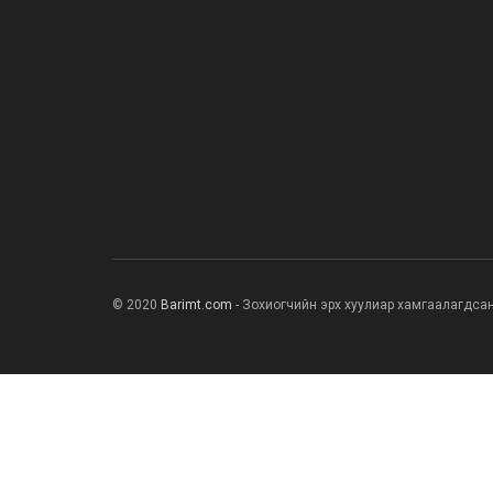
© 2020
Barimt.com
- Зохиогчийн эрх хуулиар хамгаалагдса