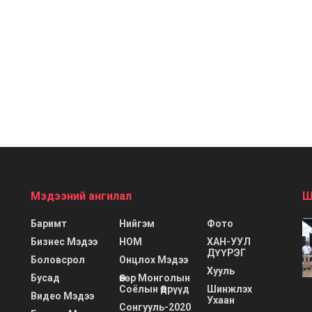
Мэдээний ангилал
Ш
Баримт
Нийгэм
Фото
Бизнес Мэдээ
НОМ
ХАН-УУЛ
ДҮҮРЭГ
Боловсрол
Онцлох Мэдээ
Хууль
Бусад
Өвөр Монголын
Соёлын Өдрүүд
Шинжлэх
Видео Мэдээ
Ухаан
Сонгууль-2020