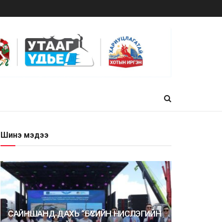
Шинэ мэдээ
САЙНШАНД ДАХЬ “БҮСИЙН НИСЛЭГИЙН