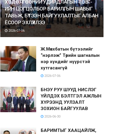
ХӨДӨЛГӨӨНИЙ УДИРДЛАГЫН ТӨВ”-
ИЙН ЦОГЦОЛБОР БАРИЛГЫН ШАВЫГ
ТАВЬЖ, БҮТЭЭН БАЙГУУЛАЛТЫГ АЛБАН
ЁСООР ЭХЛҮҮЛЛЭЭ
2026-07-06
Ж.Мөнхбатын бүтээлийг
“нэрлэж” Төрийн шагналын
нэр хүндийг нүүрстэй
хутгасангүй
2026-07-06
БНЭУ РУУ ШУУД НИСЛЭГ
ҮЙЛДЭХ БЭЛТГЭЛ АЖЛЫН
ХҮРЭЭНД УУЛЗАЛТ
ЗОХИОН БАЙГУУЛАВ
2026-06-30
БАРИМТЫГ ХААЦАЙЛЖ,