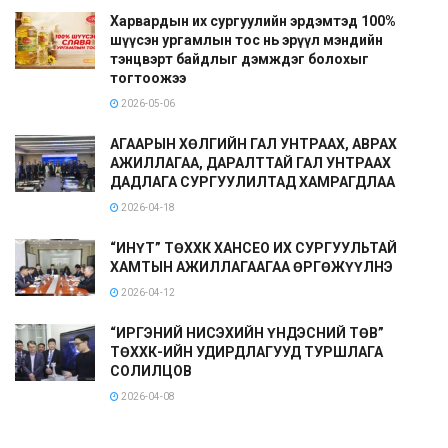
Харвардын их сургуулийн эрдэмтэд 100%
шүүсэн ургамлын тос нь эрүүл мэндийн
тэнцвэрт байдлыг дэмждэг болохыг
тогтоожээ
2026-05-06
АГААРЫН ХӨЛГИЙН ГАЛ УНТРААХ, АВРАХ
АЖИЛЛАГАА, ДАРАЛТТАЙ ГАЛ УНТРААХ
ДАДЛАГА СУРГУУЛИЛТАД ХАМРАГДЛАА
2026-04-18
“ИНҮТ” ТӨХХК ХАНСЕО ИХ СУРГУУЛЬТАЙ
ХАМТЫН АЖИЛЛАГААГАА ӨРГӨЖҮҮЛНЭ
2026-04-12
“ИРГЭНИЙ НИСЭХИЙН ҮНДЭСНИЙ ТӨВ”
ТӨХХК-ИЙН УДИРДЛАГУУД ТУРШЛАГА
СОЛИЛЦОВ
2026-04-08