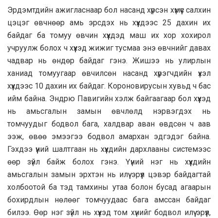
Эрдэмтдийн ажигласнаар бол насанд хүрсэн хүмүүс салхин
цэцэг өвчнөөр амь эрсдэх нь хүүхдээс 25 дахин их
байдаг ба томуу өвчин хүүхдэд маш их хор хохирол
учруулж болох ч хүүхэд жижиг тусмаа энэ өвчнийг давах
чадвар нь өндөр байдаг гэнэ. Жишээ нь улирлын
ханиад томуугаар өвчилсөн насанд хүрэгчдийн үхэл
хүүхдээс 10 дахин их байдаг. Короновирусын хувьд ч бас
ийм байна. Эндрю Павигийн хэлж байгаагаар бол хүүхэд
нь амьсгалын замын өвчлөлд нэрвэгдэх нь
томчуудыг бодвол бага, халдвар аван өвдсөн ч аав
ээж, өвөө эмээгээ бодвол амархан эдгэдэг байна.
Гэхдээ үүний шалтгаан нь хүүхдийн дархлааны системээс
өөр зүйл байж болох гэнэ. Үүний нэг нь хүүхдийн
амьсгалын замын эрхтэн нь илүү эрүүл цэвэр байдагтай
холбоотой ба тэд тамхины утаа болон бусад агаарын
бохирдлын нөлөөг томчуудаас бага амссан байдаг
билээ. Өөр нэг зүйл нь хүүхэд том хүнийг бодвол илүү эрүүл,