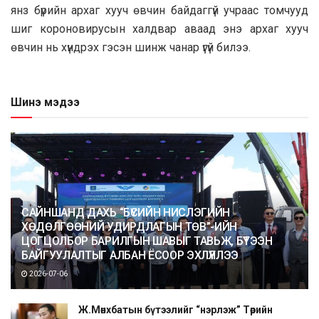
янз бүрийн архаг хууч өвчин байдаггүй учраас томчууд
шиг короновирусын халдвар аваад энэ архаг хууч
өвчин нь хүндрэх гэсэн шинж чанар үгүй билээ.
Шинэ мэдээ
САЙНШАНД ДАХЬ “БҮСИЙН НИСЛЭГИЙН
ХӨДӨЛГӨӨНИЙ УДИРДЛАГЫН ТӨВ”-ИЙН
ЦОГЦОЛБОР БАРИЛГЫН ШАВЫГ ТАВЬЖ, БҮТЭЭН
БАЙГУУЛАЛТЫГ АЛБАН ЁСООР ЭХЛҮҮЛЛЭЭ
2026-07-06
Ж.Мөнхбатын бүтээлийг “нэрлэж” Төрийн