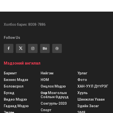
Холбоо барих: 8008-7886
Follow Us
Мэдээний ангилал
Баримт
Нийгэм
Урлаг
Бизнес Мэдээ
НОМ
Фото
Боловсрол
Онцлох Мэдээ
ХАН-УУЛ ДҮҮРЭГ
Бусад
Өвөр Монголын
Хууль
Соёлын Өдрүүд
Видео Мэдээ
Шинжлэх Ухаан
Сонгууль-2020
Гадаад Мэдээ
Эдийн Засаг
Спорт
Зөвлөгөө
ЭМЯ