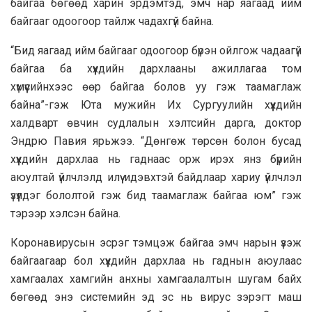
байгаа бөгөөд харин эрдэмтэд, эмч нар яагаад ийм
байгааг одоогоор тайлж чадахгүй байна.
“Бид яагаад ийм байгааг одоогоор бүрэн ойлгож чадаагүй
байгаа ба хүүхдийн дархлааны ажиллагаа том
хүмүүсийнхээс өөр байгаа болов уу гэж таамаглаж
байна”-гэж Юта мужийн Их Сургуулийн хүүхдийн
халдварт өвчин судлалын хэлтсийн дарга, доктор
Эндрю Павия ярьжээ. “Дөнгөж төрсөн болон бусад
хүүхдийн дархлаа нь гаднаас орж ирэх янз бүрийн
аюултай үйлчлэлд илүү идэвхтэй байдлаар хариу үйлчлэл
үзүүлдэг бололтой гэж бид таамаглаж байгаа юм” гэж
тэрээр хэлсэн байна.
Коронавирусын эсрэг тэмцэж байгаа эмч нарын үзэж
байгаагаар бол хүүхдийн дархлаа нь гаднын аюулаас
хамгаалах хамгийн анхны хамгаалалтын шугам байх
бөгөөд энэ системийн эд эс нь вирус зэрэгт маш