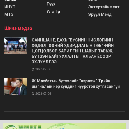
Түүх
ИНҮТ
Энтертайнмент
Улс Төр
МТЗ
Эрүүл Мэнд
Шинэ мэдээ
САЙНШАНД ДАХЬ “БҮСИЙН НИСЛЭГИЙН
ХӨДӨЛГӨӨНИЙ УДИРДЛАГЫН ТӨВ”-ИЙН
ЦОГЦОЛБОР БАРИЛГЫН ШАВЫГ ТАВЬЖ,
БҮТЭЭН БАЙГУУЛАЛТЫГ АЛБАН ЁСООР
ЭХЛҮҮЛЛЭЭ
2026-07-06
Ж.Мөнхбатын бүтээлийг “нэрлэж” Төрийн
шагналын нэр хүндийг нүүрстэй хутгасангүй
2026-07-06
© 2020
Barimt.com
- Зохиогчийн эрх хуулиар хамгаалагдсан. Загварыг