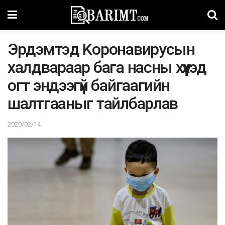
Эpдэмтэд Kopoнавирусын
халдвараар бага насны хүүхэд
огт эндээгүй байгаагийн
шалтгааныг тайлбарлав
2020/02/14