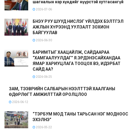
шагналын нэр хүндийг нүүрстэй хутгасангүй
2026-07-06
БНЭУ РУУ ШУУД НИСЛЭГ ҮЙЛДЭХ БЭЛТГЭЛ
АЖЛЫН ХҮРЭЭНД УУЛЗАЛТ ЗОХИОН
БАЙГУУЛАВ
2026-06-30
БАРИМТЫГ ХААЦАЙЛЖ, САЙДААРАА
“ХАМГААЛУУЛДАГ” Я.ЭРДЭНЭСАЙХАНДАА
ЯМАР ХАРИУЦЛАГА ТООЦОХ ВЭ, ИДЭРБАТ
САЙД АА?
2026-06-25
ЗАМ, ТЭЭВРИЙН САЛБАРЫН НЭЭЛТТЭЙ ХААЛГАНЫ
ӨДӨРЛӨГТ АМЖИЛТТАЙ ОРОЛЦЛОО
2026-06-12
“ТЭРБУМ МОД ТАНЫ ТАРЬСАН НЭГ МОДНООС
ЭХЭЛНЭ”
2026-05-22