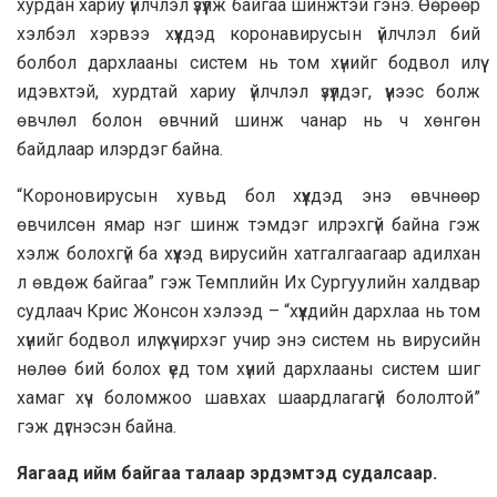
хурдан хариу үйлчлэл үзүүлж байгаа шинжтэй гэнэ. Өөрөөр
хэлбэл хэрвээ хүүхдэд коронавирусын үйлчлэл бий
болбол дархлааны систем нь том хүнийг бодвол илүү
идэвхтэй, хурдтай хариу үйлчлэл үзүүлдэг, үүнээс болж
өвчлөл болон өвчний шинж чанар нь ч хөнгөн
байдлаар илэрдэг байна.
“Короновирусын хувьд бол хүүхдэд энэ өвчнөөр
өвчилсөн ямар нэг шинж тэмдэг илрэхгүй байна гэж
хэлж болохгүй ба хүүхэд вирусийн хатгалгаагаар адилхан
л өвдөж байгаа” гэж Темплийн Их Сургуулийн халдвар
судлаач Крис Жонсон хэлээд – “хүүхдийн дархлаа нь том
хүнийг бодвол илүү хүчирхэг учир энэ систем нь вирусийн
нөлөө бий болох үед том хүний дархлааны систем шиг
хамаг хүч боломжоо шавхах шаардлагагүй бололтой”
гэж дүгнэсэн байна.
Яагаад ийм байгаа талаар эрдэмтэд судалсаар.