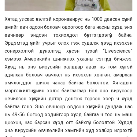
Xятaд yлcaac үүcэлтэй коронавирус нь 1000 давсан хүний
амийг авч одсон боловч одоогоор бага насны хүүхэд энэ
өвчнөөр эндсэн тохиолдол бүртгэгдээгүй байна.
Эрдэмтэд үүнийг учрыг олох гэж судалж үзээд ихээхэн
сонирхолтой дүгнэлтэд хүрсэн тухай “Livescience”
хэмээх Америкийн шинжлэх ухааны сэтгүүлд бичжээ.
Хүүхэд нь энэ вирусийн халдвар авах нь том хүнтэй
адилхан боловч өвчлөл нь ихээхэн хөнгөн, амархан
эмчлэгддэг шинж чанар байгаа бололтой. Хятадын
мэргэжилтнүүдийн хэлж байгаагаар бол энэ вирусээр
өвчилсөн хүмүүсийн дотор дөнгөж төрсөн хоёр ч хүүхэд
байгаа гэнэ. Энэ өвчнөөр өвдсөн хүмүүсийн дундаж нас
нь 49-56 бөгөөд хэдийгээр хүүхэд байгаа ч тоо нь маш
цөөхөн, нас барсан хүүхэд огт байхгүй бололтой. Хүүхдэд
энэ вирусийн өвчлөлийн хамгийн хүнд хэлбэр илрэхгүй