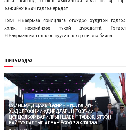
ангит кинонд тоглон амжилттай яваа нь ар гэр,
ээжийнх нь ач гэдгээ ярьдаг.
Гэвч Н.Баярмаа ярилцлага өгөхдөө хүүхдүүдтэй гэдгээ
хэлж, нөхрийнхөө тухай дурсдаггүй. Тэгвэл
Н.Баярмаагийн олноос нуусан нөхөр нь энэ байна.
Шинэ мэдээ
САЙНШАНД ДАХЬ “БҮСИЙН НИСЛЭГИЙН
ХӨДӨЛГӨӨНИЙ УДИРДЛАГЫН ТӨВ”-ИЙН
ЦОГЦОЛБОР БАРИЛГЫН ШАВЫГ ТАВЬЖ, БҮТЭЭН
БАЙГУУЛАЛТЫГ АЛБАН ЁСООР ЭХЛҮҮЛЛЭЭ