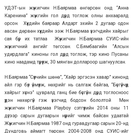
УДЭТ-ын жүжигчин Н.Баярмаа өнгөрсөн онд “Анна
Каренина” жүжгийн гол дүрд тоглож олны анхааралд
орсон. Хүүхдийн баяраар Алдарт эхийн 2 дугаар одон
авсан дөрвөн хүүхдийн ээж Н.Баярмаа үзэгчдийн хайрыг
сая бүр их татлаа Жүжигчин Н.Баярмаа СУИС-ийн
жүжигчний ангийг төгссөн. С.Бямбаагийн “Алсын
удирдлага” киноны гол дүрд тоглож, тэр кино Пусаны
кино наадамд түрүүлж, 30 мянган доллароор шагнуулсан.
Н.Баярмаа “Сүүлчийн шөнө”, “Хайр эргэсэн хавар” кинонд
айл гэр бүл үймүүлж, нөхрийг нь салгаж байгаа, “Бүсгүйчүүд
хайрыг хүснэ” цувралд ганц бие бүсгүйн дүрд тоглосноос
үүдэн нөхөргүй гэж үзэгчид бодсон бололтой Мөн
жүжигчин Н.Баярмаа Playboy сэтгүүлийн 2014 оны 11
дүгээр сарын дугаарын нүүрийг чимж байсан удаатай
Жүжигчин Н.Баярмаа 1987 онд гуравдугаар сарын 20-нд
Дундговь аймагт төрсөн. 2004-2008 онд СУИС-ийг