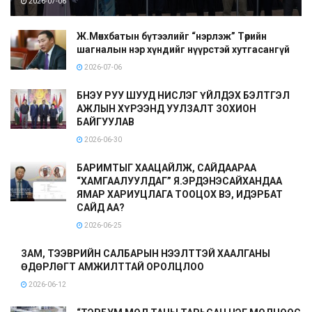
2026-07-06
Ж.Мөнхбатын бүтээлийг “нэрлэж” Төрийн
шагналын нэр хүндийг нүүрстэй хутгасангүй
2026-07-06
БНЭУ РУУ ШУУД НИСЛЭГ ҮЙЛДЭХ БЭЛТГЭЛ
АЖЛЫН ХҮРЭЭНД УУЛЗАЛТ ЗОХИОН
БАЙГУУЛАВ
2026-06-30
БАРИМТЫГ ХААЦАЙЛЖ, САЙДААРАА
“ХАМГААЛУУЛДАГ” Я.ЭРДЭНЭСАЙХАНДАА
ЯМАР ХАРИУЦЛАГА ТООЦОХ ВЭ, ИДЭРБАТ
САЙД АА?
2026-06-25
ЗАМ, ТЭЭВРИЙН САЛБАРЫН НЭЭЛТТЭЙ ХААЛГАНЫ
ӨДӨРЛӨГТ АМЖИЛТТАЙ ОРОЛЦЛОО
2026-06-12