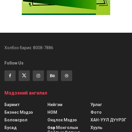
Холбоо барих: 8008-7886
Follow Us
Мэдээний ангилал
Баримт
Нийгэм
Урлаг
Бизнес Мэдээ
НОМ
Фото
Боловсрол
Онцлох Мэдээ
ХАН-УУЛ ДҮҮРЭГ
Бусад
Өвөр Монголын
Хууль