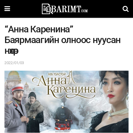
“Анна Каренина”
Баярмаагийн олноос нуусан
нөхөр
2022/01/03