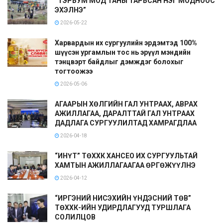
“ТЭРБУМ МОД ТАНЫ ТАРЬСАН НЭГ МОДНООС
ЭХЭЛНЭ”
2026-05-22
Харвардын их сургуулийн эрдэмтэд 100%
шүүсэн ургамлын тос нь эрүүл мэндийн
тэнцвэрт байдлыг дэмждэг болохыг
тогтоожээ
2026-05-06
АГААРЫН ХӨЛГИЙН ГАЛ УНТРААХ, АВРАХ
АЖИЛЛАГАА, ДАРАЛТТАЙ ГАЛ УНТРААХ
ДАДЛАГА СУРГУУЛИЛТАД ХАМРАГДЛАА
2026-04-18
“ИНҮТ” ТӨХХК ХАНСЕО ИХ СУРГУУЛЬТАЙ
ХАМТЫН АЖИЛЛАГААГАА ӨРГӨЖҮҮЛНЭ
2026-04-12
“ИРГЭНИЙ НИСЭХИЙН ҮНДЭСНИЙ ТӨВ”
ТӨХХК-ИЙН УДИРДЛАГУУД ТУРШЛАГА
СОЛИЛЦОВ