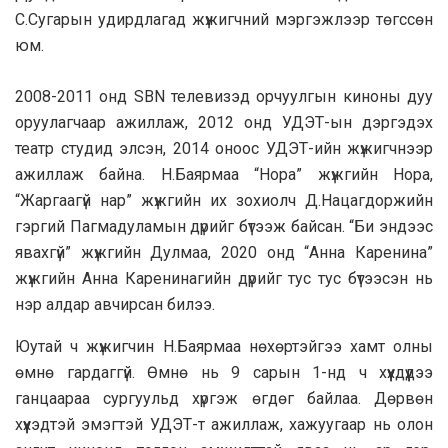
С.Сугарын удирдлагад жүжигчний мэргэжлээр төгссөн
юм.
2008-2011 онд SBN телевизэд орчуулгын киноны дуу
оруулагчаар ажиллаж, 2012 онд УДЭТ-ын дэргэдэх
театр студид элсэн, 2014 оноос УДЭТ-ийн жүжигчнээр
ажиллаж байна. Н.Баярмаа “Нора” жүжгийн Нора,
“Жаргаагүй нар” жүжгийн их зохиолч Д.Нацагдоржийн
гэргий Пагмадуламын дүрийг бүтээж байсан. “Би эндээс
явахгүй” жүжгийн Дулмаа, 2020 онд “Анна Каренина”
жүжгийн Анна Каренинагийн дүрийг тус тус бүтээсэн нь
нэр алдар авчирсан билээ.
Юутай ч жүжигчин Н.Баярмаа нөхөртэйгээ хамт олны
өмнө гардаггүй. Өмнө нь 9 сарын 1-нд ч хүүхдүүдээ
ганцаараа сургуульд хүргэж өгдөг байлаа. Дөрвөн
хүүхэдтэй эмэгтэй УДЭТ-т ажиллаж, хажуугаар нь олон