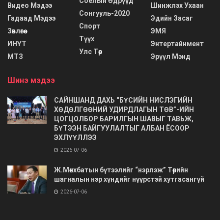
Соёлын Өдрүүд
Видео Мэдээ
Шинжлэх Ухаан
Сонгууль-2020
Гадаад Мэдээ
Эдийн Засаг
Спорт
Зөвлөгөө
ЭМЯ
Түүх
ИНҮТ
Энтертайнмент
Улс Төр
МТЗ
Эрүүл Мэнд
Шинэ мэдээ
САЙНШАНД ДАХЬ “БҮСИЙН НИСЛЭГИЙН
ХӨДӨЛГӨӨНИЙ УДИРДЛАГЫН ТӨВ”-ИЙН
ЦОГЦОЛБОР БАРИЛГЫН ШАВЫГ ТАВЬЖ,
БҮТЭЭН БАЙГУУЛАЛТЫГ АЛБАН ЁСООР
ЭХЛҮҮЛЛЭЭ
2026-07-06
Ж.Мөнхбатын бүтээлийг “нэрлэж” Төрийн
шагналын нэр хүндийг нүүрстэй хутгасангүй
2026-07-06