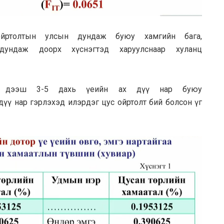
йртолтын улсын дундаж буюу хамгийн бага,
ундаж доорх хүснэгтэд харуулснаар хуланц
өөсөө дээш 3-5 дахь үеийн ах дүү нар буюу
х дүү нар гэрлэхэд илэрдэг цус ойртолт бий болсон үг