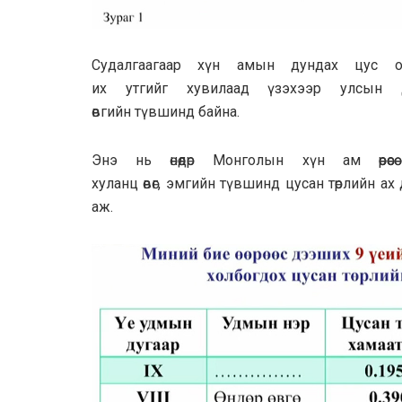
Судалгаагаар хүн амын дундах цус о
их утгийг хувилаад үзэхээр улсын д
өвгийн түвшинд байна.
Энэ нь өнөөдөр Монголын хүн ам өөр
хуланц өвөг, эмгийн түвшинд цусан төрлийн а
аж.