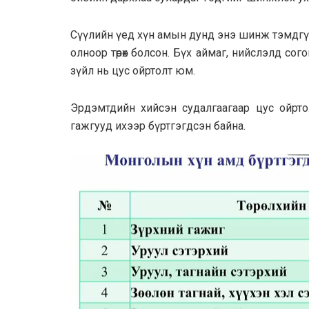
Сүүлийн үед хүн амын дунд энэ шинж тэмдгүүд
олноор төрөх болсон. Бүх аймаг, нийслэлд сог
зүйл нь цус ойртолт юм.
Эрдэмтдийн хийсэн судалгаагаар цус ойртол
гажгууд ихээр бүртгэгдсэн байна.