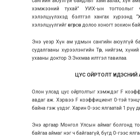
сангийн аюулгүй байдлыг хамгаалах, хүн ам
хэмжээний тухай” УИХ-ын тогтоолыг ч
хэлэлцүүлэхэд бэлтгэл хангах хүрээнд 
хэлэлцүүлгийг өнгөрсөн долоо хоногт зохион бай
Энэ үеэр Хүн ам удмын сангийн аюулгүй бай
судалгааны хүрээлэнгийн Төр, нийгэм, хүни
ухааны доктор Э.Энхмаа илтгэл тавилаа.
ЦУС ОЙРТОЛТ ҮНДЭСНИЙ 
Олон улсад цус ойртолтыг хэмждэг F коэффиц
авдаг аж. Хэрвээ F коэффициент 0-тэй тэнц
байна гэж үздэг. Харин 0-ээс ялгаатай 1 рүү дө
Энэ аргаар Монгол Улсын аймаг болгонд т
байгаа аймаг нэг ч байгаагүй, бүгд 0-гээс ялг