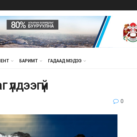
МЕНТ
БАРИМТ
ГАДААД МЭДЭЭ
 үлдээгүй
0