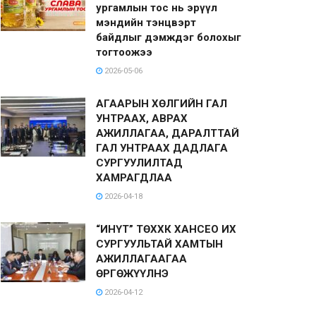
ургамлын тос нь эрүүл
мэндийн тэнцвэрт
байдлыг дэмждэг болохыг
тогтоожээ
2026-05-06
АГААРЫН ХӨЛГИЙН ГАЛ
УНТРААХ, АВРАХ
АЖИЛЛАГАА, ДАРАЛТТАЙ
ГАЛ УНТРААХ ДАДЛАГА
СУРГУУЛИЛТАД
ХАМРАГДЛАА
2026-04-18
“ИНҮТ” ТӨХХК ХАНСЕО ИХ
СУРГУУЛЬТАЙ ХАМТЫН
АЖИЛЛАГААГАА
ӨРГӨЖҮҮЛНЭ
2026-04-12