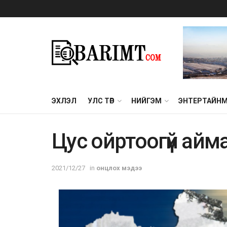
ЭХЛЭЛ
УЛС ТӨР
НИЙГЭМ
ЭНТЕРТАЙН
Цус ойртоогүй аймаг
2021/12/27
in
онцлох мэдээ