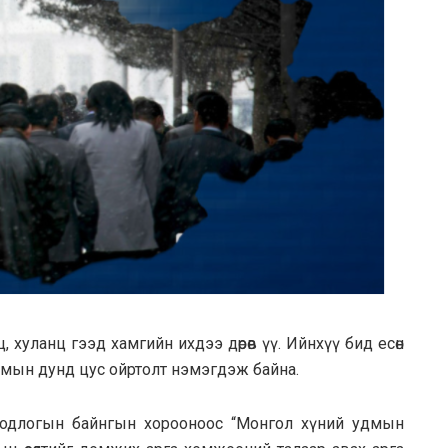
элэнц, хуланц гээд хамгийн ихдээ дөрөв үү. Ийнхүү бид есөн
амын дунд цус ойртолт нэмэгдэж байна.
бодлогын байнгын хорооноос “Монгол хүний удмын