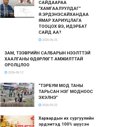
САЙДААРАА
“ХАМГААЛУУЛДАГ”
Я.ЭРДЭНЭСАЙХАНДАА
ЯМАР ХАРИУЦЛАГА
ТООЦОХ ВЭ, ИДЭРБАТ
САЙД АА?
2026-06-25
ЗАМ, ТЭЭВРИЙН САЛБАРЫН НЭЭЛТТЭЙ
ХААЛГАНЫ ӨДӨРЛӨГТ АМЖИЛТТАЙ
ОРОЛЦЛОО
2026-06-12
“ТЭРБУМ МОД ТАНЫ
ТАРЬСАН НЭГ МОДНООС
ЭХЭЛНЭ”
2026-05-22
Харвардын их сургуулийн
эрдэмтэд 100% шүүсэн