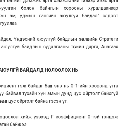
ын өсөлтийг дэмжих арга хэмжээний талаар авах арга
уулган болон байнгын хорооны хуралдаанаар
“Хүн ам, удмын сангийн аюулгүй байдал” сэдэвт
гууллаа.
дал, Үндэсний аюулгүй байдлын зөвлөлийн Стратеги
й аюулгүй байдлын судалгааны төвийн дарга, Анагаах
АЮУЛГҮЙ БАЙДАЛД НӨЛӨӨЛӨХ НЬ
иент гэж байдаг бөгөөд энэ нь 0-1-ийн хооронд утга
үү байвал тухайн хүн амын дунд цус ойртолт байхгүй
хвөл цус ойртолт байна гэсэн үг.
ооцоолол хийж үзэхэд F коэффициент 0-тэй тэнцэж
аатай байжээ.