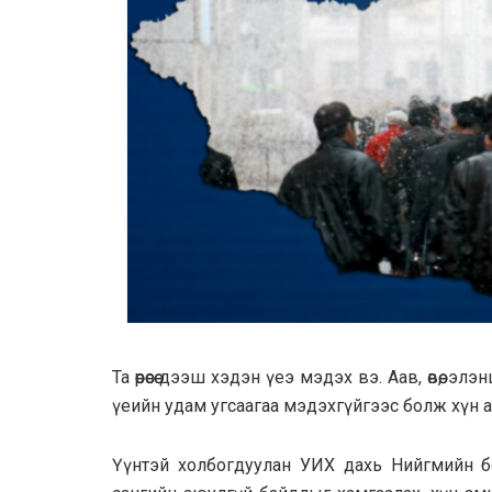
Та өөрөөсөө дээш хэдэн үеэ мэдэх вэ. Аав, өвөө, 
үеийн удам угсаагаа мэдэхгүйгээс болж хүн 
Үүнтэй холбогдуулан УИХ дахь Нийгмийн 