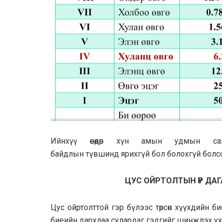
Ийнхүү өнөөдөр хүн амын удмын са
байдлын түвшинд ярихгүй бол болохгүй болсо
ЦУС ОЙРТОЛТЫН ҮР ДАГ
Цус ойртолттой гэр бүлээс төрсөн хүүхдийн б
биеийн дархлаа сулардаг гэдгийг шинжлэх ух