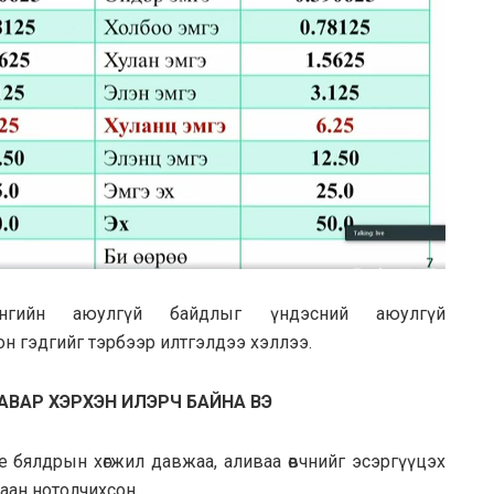
нгийн аюулгүй байдлыг үндэсний аюулгүй
н гэдгийг тэрбээр илтгэлдээ хэллээ.
АВАР ХЭРХЭН ИЛЭРЧ БАЙНА ВЭ
ие бялдрын хөгжил давжаа, аливаа өвчнийг эсэргүүцэх
аан нотолчихсон.