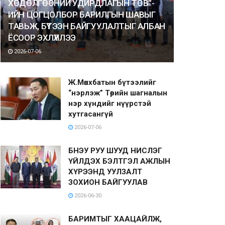
ХӨДӨЛГӨӨНИЙ УДИРДЛАГЫН ТӨВ”-
ИЙН ЦОГЦОЛБОР БАРИЛГЫН ШАВЫГ
ТАВЬЖ, БҮТЭЭН БАЙГУУЛАЛТЫГ АЛБАН
ЁСООР ЭХЛҮҮЛЛЭЭ
2026-07-06
Ж.Мөнхбатын бүтээлийг
“нэрлэж” Төрийн шагналын
нэр хүндийг нүүрстэй
хутгасангүй
2026-07-06
БНЭУ РУУ ШУУД НИСЛЭГ
ҮЙЛДЭХ БЭЛТГЭЛ АЖЛЫН
ХҮРЭЭНД УУЛЗАЛТ
ЗОХИОН БАЙГУУЛАВ
2026-06-30
БАРИМТЫГ ХААЦАЙЛЖ,