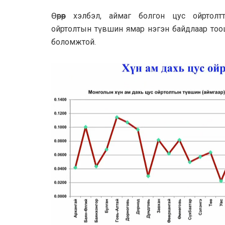
Өөрөөр хэлбэл, аймаг болгон цус ойрто
ойртолтын түвшин ямар нэгэн байдлаар тооц
боломжтой.