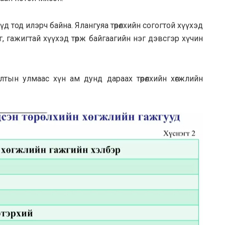
 тод илэрч байна. Ялангуяа төрөлхийн согогтой хүүхэд
ог, гажигтай хүүхэд төрж байгаагийн нэг дэвсгэр хүчин
тын улмаас хүн ам дунд дараах төрөлхийн хөгжлийн