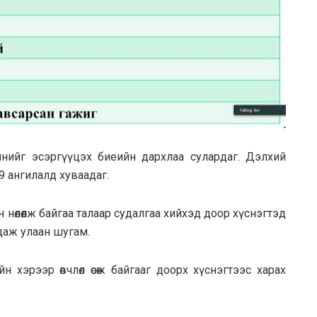
нийг эсэргүүцэх биеийн дархлаа сулардаг. Дэлхий
19 ангилалд хуваадаг.
 нөлөөлж байгаа талаар судалгаа хийхэд доор хүснэгтэд
даж улаан шугам.
 хэрээр өвчлөл өсөж байгааг доорх хүснэгтээс харах