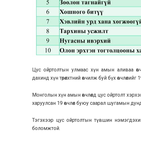
Цус ойртолтын улмаас хүн амын аливаа өвч
дахинд хүн төрөлхтний өвчилж буй бүх өвчлөлийг 
Монголын хүн амын өвчлөлд цус ойртолт хэрхэн
харуулсан 19 өвчлөл буюу саарал шугамын дун
Тэгэхээр цус ойртолтын түвшин нэмэгдэхийн
боломжтой.