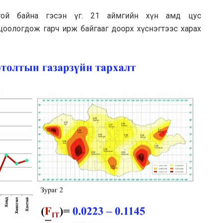
лттой байна гэсэн үг. 21 аймгийн хүн амд цус
оологдож гарч ирж байгааг доорх хүснэгтээс харах