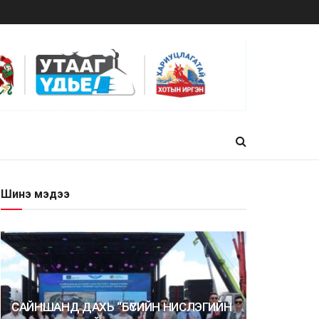
Шинэ мэдээ
САЙНШАНД ДАХЬ “БҮСИЙН НИСЛЭГИЙН