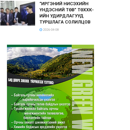
“ИРГЭНИЙ НИСЭХИЙН
ҮНДЭСНИЙ ТӨВ” ТӨХХК-
ИЙН УДИРДЛАГУУД
ТУРШЛАГА СОЛИЛЦОВ
2026-04-08