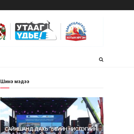
Шинэ мэдээ
САЙНШАНД ДАХЬ “БҮСИЙН НИСЛЭГИЙН