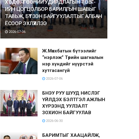
ХӨДӨЛГӨӨНИЙ УДИРДЛАГЫН ТӨВ”-
ИЙН ЦОГЦОЛБОР БАРИЛГЫН ШАВЫГ
ТАВЬЖ, БҮТЭЭН БАЙГУУЛАЛТЫГ АЛБАН
ЁСООР ЭХЛҮҮЛЛЭЭ
2026-07-06
Ж.Мөнхбатын бүтээлийг
“нэрлэж” Төрийн шагналын
нэр хүндийг нүүрстэй
хутгасангүй
2026-07-06
БНЭУ РУУ ШУУД НИСЛЭГ
ҮЙЛДЭХ БЭЛТГЭЛ АЖЛЫН
ХҮРЭЭНД УУЛЗАЛТ
ЗОХИОН БАЙГУУЛАВ
2026-06-30
БАРИМТЫГ ХААЦАЙЛЖ,