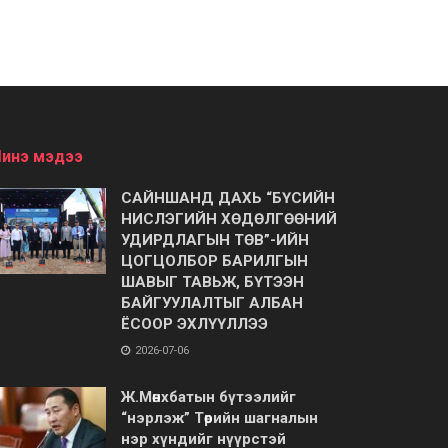
инэ мэдээ
САЙНШАНД ДАХЬ “БҮСИЙН
НИСЛЭГИЙН ХӨДӨЛГӨӨНИЙ
УДИРДЛАГЫН ТӨВ”-ИЙН
ЦОГЦОЛБОР БАРИЛГЫН
ШАВЫГ ТАВЬЖ, БҮТЭЭН
БАЙГУУЛАЛТЫГ АЛБАН
ЁСООР ЭХЛҮҮЛЛЭЭ
2026-07-06
Ж.Мөнхбатын бүтээлийг
“нэрлэж” Төрийн шагналын
нэр хүндийг нүүрстэй