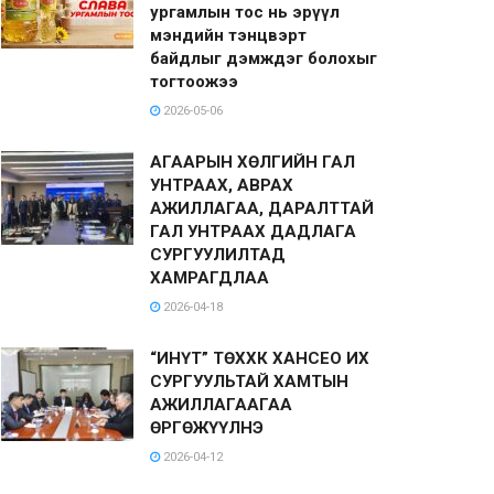
ургамлын тос нь эрүүл
мэндийн тэнцвэрт
байдлыг дэмждэг болохыг
тогтоожээ
2026-05-06
АГААРЫН ХӨЛГИЙН ГАЛ
УНТРААХ, АВРАХ
АЖИЛЛАГАА, ДАРАЛТТАЙ
ГАЛ УНТРААХ ДАДЛАГА
СУРГУУЛИЛТАД
ХАМРАГДЛАА
2026-04-18
“ИНҮТ” ТӨХХК ХАНСЕО ИХ
СУРГУУЛЬТАЙ ХАМТЫН
АЖИЛЛАГААГАА
ӨРГӨЖҮҮЛНЭ
2026-04-12