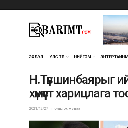
ЭХЛЭЛ
УЛС ТӨР
НИЙГЭМ
ЭНТЕРТАЙН
Н.Түвшинбаярыг ийм
хүмүүст харицлага т
2021/12/27
in
онцлох мэдээ