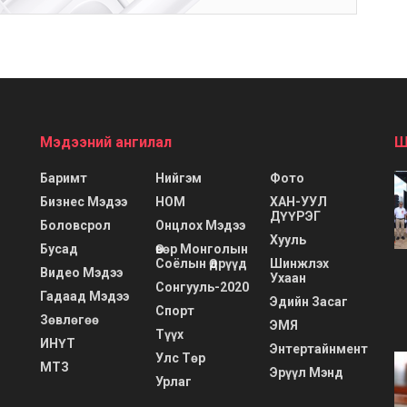
Мэдээний ангилал
Ш
Баримт
Нийгэм
Фото
Бизнес Мэдээ
НОМ
ХАН-УУЛ
ДҮҮРЭГ
Боловсрол
Онцлох Мэдээ
Хууль
Бусад
Өвөр Монголын
Соёлын Өдрүүд
Шинжлэх
Видео Мэдээ
Ухаан
Сонгууль-2020
Гадаад Мэдээ
Эдийн Засаг
Спорт
Зөвлөгөө
ЭМЯ
Түүх
ИНҮТ
Энтертайнмент
Улс Төр
МТЗ
Эрүүл Мэнд
Урлаг