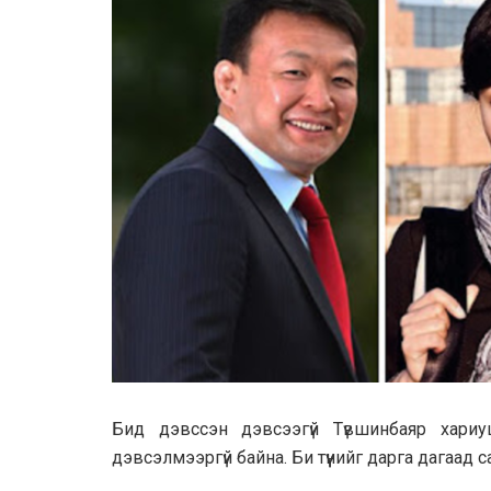
Бид дэвссэн дэвсээгүй Түвшинбаяр хариуц
дэвсэлмээргүй байна. Би түүнийг дарга дагаад 