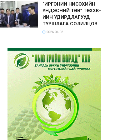
“ИРГЭНИЙ НИСЭХИЙН
ҮНДЭСНИЙ ТӨВ” ТӨХХК-
ИЙН УДИРДЛАГУУД
ТУРШЛАГА СОЛИЛЦОВ
2026-04-08