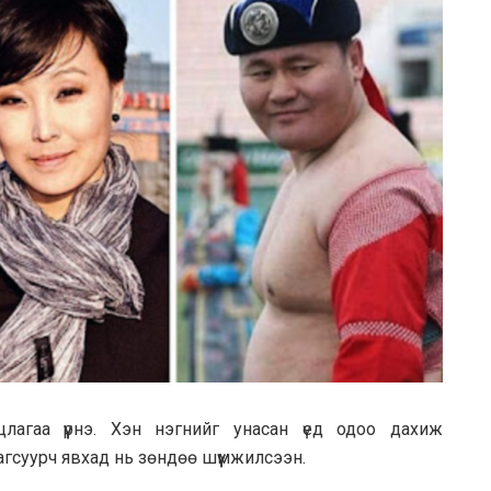
лагаа үүрнэ. Хэн нэгнийг унасан үед одоо дахиж
сагсуурч явхад нь зөндөө шүүмжилсээн.