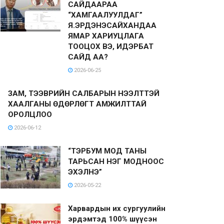
САЙДААРАА
“ХАМГААЛУУЛДАГ”
Я.ЭРДЭНЭСАЙХАНДАА
ЯМАР ХАРИУЦЛАГА
ТООЦОХ ВЭ, ИДЭРБАТ
САЙД АА?
2026-06-25
ЗАМ, ТЭЭВРИЙН САЛБАРЫН НЭЭЛТТЭЙ
ХААЛГАНЫ ӨДӨРЛӨГТ АМЖИЛТТАЙ
ОРОЛЦЛОО
2026-06-12
“ТЭРБУМ МОД ТАНЫ
ТАРЬСАН НЭГ МОДНООС
ЭХЭЛНЭ”
2026-05-22
Харвардын их сургуулийн
эрдэмтэд 100% шүүсэн