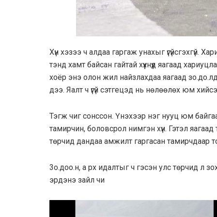
Хүн хэзээ ч алдаа гаргаж унахыг үгүйсгэхгүй. 
тэнд хамт байсан гайтай хүүхнүүд яагаад хариуцл
хоёр энэ олон жил найзлахдаа яагаад зо.до.лд.
дээ. Яалт ч үгүй сэтгeцэд нь нөлөөлөх юм хийсэ
Тэгж чиг сонссон. Үнэхээр нэг нууц юм байгааг 
тамирчин, боловсрол нимгэн хүн. Гэтэл яагаад т
төрчид дандаа амжилт гаргасан тамирчдаар то
3о.доо.н, а рх идалтыг ч гэсэн улс төрчид л з
эрдэнэ зайл чи