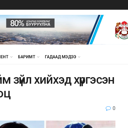
МЕНТ
БАРИМТ
ГАДААД МЭДЭЭ
 зүйл хийхэд хүргэсэн
ооц
0