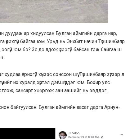
Харин дуудаж аp хидуулсан Булган аймгийн дарга нар,
ага үүрэхгүй байгаа юм. Урьд нь Энхбат начин Түвшинбаяр
оогүй юм бэ? 3о.до.лдож үзээгүй байсан гэж байгаа ш
н.
худлаа ярихгүй хүнээс сонссон шүү. Түвшинбаяр зүгээр л
үүнийг их хуралд хүртэл дэвшүүлдэг юм. Бохир улс
глож, сансарт хөөргөж зан аашийг нь эвддэг.
охион байгуулсан. Булган аймгийн засаг дарга Ариун-