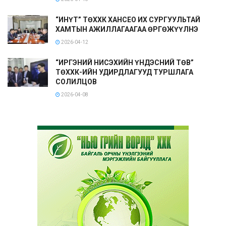
“ИНҮТ” ТӨХХК ХАНСЕО ИХ СУРГУУЛЬТАЙ
ХАМТЫН АЖИЛЛАГААГАА ӨРГӨЖҮҮЛНЭ
2026-04-12
“ИРГЭНИЙ НИСЭХИЙН ҮНДЭСНИЙ ТӨВ”
ТӨХХК-ИЙН УДИРДЛАГУУД ТУРШЛАГА
СОЛИЛЦОВ
2026-04-08