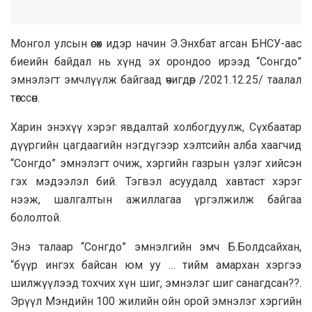
Монгол улсын өсөх идэр начин Э.Энхбат агсан БНСУ-аас
биеийн байдал нь хүнд эх орондоо ирээд “Сонгдо”
эмнэлэгт эмчлүүлж байгаад өчигдөр /2021.12.25/ таалал
төгссөн.
Харин энэхүү хэрэг явдалтай холбогдуулж, Сүхбаатар
дүүргийн цагдаагийн нэгдүгээр хэлтсийн алба хаагчид
“Сонгдо” эмнэлэгт очиж, хэргийн газрын үзлэг хийсэн
гэх мэдээлэл бий. Тэгвэл асуудалд хавтаст хэрэг
нээж, шалгалтын ажиллагаа үргэлжилж байгаа
бололтой.
Энэ талаар “Сонгдо” эмнэлгийн эмч Б.Болдсайхан,
“бүүр ингэх байсан юм уу … тийм амархан хэргээ
шилжүүлээд тохчих хүн шиг, эмнэлэг шиг санагдсан??.
Эрүүл Мэндийн 100 жилийн ойн орой эмнэлэг хэргийн