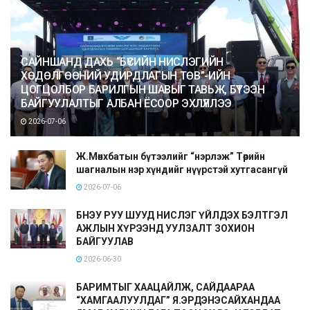
САЙНШАНД ДАХЬ “БҮСИЙН НИСЛЭГИЙН
ХӨДӨЛГӨӨНИЙ УДИРДЛАГЫН ТӨВ”-ИЙН
ЦОГЦОЛБОР БАРИЛГЫН ШАВЫГ ТАВЬЖ, БҮТЭЭН
БАЙГУУЛАЛТЫГ АЛБАН ЁСООР ЭХЛҮҮЛЛЭЭ
2026-07-06
Ж.Мөнхбатын бүтээлийг “нэрлэж” Төрийн
шагналын нэр хүндийг нүүрстэй хутгасангүй
2026-07-06
БНЭУ РУУ ШУУД НИСЛЭГ ҮЙЛДЭХ БЭЛТГЭЛ
АЖЛЫН ХҮРЭЭНД УУЛЗАЛТ ЗОХИОН
БАЙГУУЛАВ
2026-06-30
БАРИМТЫГ ХААЦАЙЛЖ, САЙДААРАА
“ХАМГААЛУУЛДАГ” Я.ЭРДЭНЭСАЙХАНДАА