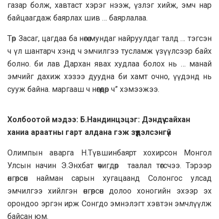
газар болж, хавтаст хэрэг нээж, үзлэг хийж, эмч нар
байцаагдаж баярлах шив … баярлалаа.
Төр Засаг, цагдаа ба нөгөө мундаг найруулдаг талд … тэгсэн
ч үл шантарч хэнд ч эмчилгээ тусламж үзүүлсээр байх
болно. би лав Дархан явах худлаа болох нь … манай
эмчийг дахиж хэзээ дуудна би хамт очно, үүдэнд нь
сууж байна. маргааш ч нөгөөдөр ч” хэмээжээ.
Холбоотой мэдээ: Б.Нандинцэцэг: Дэндүү сайхан
ханиа араатны гарт алдана гэж зүүдэлсэнгүй
Олимпын аварга Н.Түвшинбаярт хохирсон Монгол
Улсын начин Э.Энхбат өчигдөр таалал төгсчээ. Тэрээр
өнгөрсөн найман сарын хугацаанд Солонгос улсад
эмчилгээ хийлгэн өнгөрсөн долоо хоногийн эхээр эх
орондоо эргэн ирж Сонгдо эмнэлэгт хэвтэн эмчлүүлж
байсан юм.