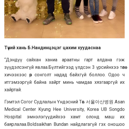
Түүний хань Б.Нандинцэцэг цахим хуудаснаа
“Дэндүү сайхан ханиа араатны гарт алдана гэж
зүүдэлсэнгүй явлаа.Бүлтийгээд үлдсэн 3 үрсийнхээ төлөө
хичээхээс өөр сонголт надад байхгүй боллоо. Одоо ч
итгэмээргүй байна хайрт минь чамдаа хязгааргүй их
хайртай.
Гэмтэл Согог Судлалын Үндэсний Төв 서울아산병원 Asan
Medical Center Kyung Hee University, Korea UB Songdo
Hospital эмнэлэгүүдийхээ хамт олонд маш их
баярлалаа.Boldsaikhan Bundan найдлагагүй гэх оношоо