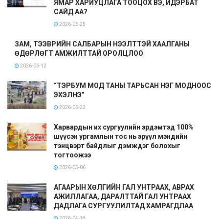
ЯМАР ХАРИУЦЛАГА ТООЦОХ ВЭ, ИДЭРБАТ
САЙД АА?
2026-06-25
ЗАМ, ТЭЭВРИЙН САЛБАРЫН НЭЭЛТТЭЙ ХААЛГАНЫ
ӨДӨРЛӨГТ АМЖИЛТТАЙ ОРОЛЦЛОО
2026-06-12
“ТЭРБУМ МОД ТАНЫ ТАРЬСАН НЭГ МОДНООС
ЭХЭЛНЭ”
2026-05-22
Харвардын их сургуулийн эрдэмтэд 100%
шүүсэн ургамлын тос нь эрүүл мэндийн
тэнцвэрт байдлыг дэмждэг болохыг
тогтоожээ
2026-05-06
АГААРЫН ХӨЛГИЙН ГАЛ УНТРААХ, АВРАХ
АЖИЛЛАГАА, ДАРАЛТТАЙ ГАЛ УНТРААХ
ДАДЛАГА СУРГУУЛИЛТАД ХАМРАГДЛАА
2026-04-18