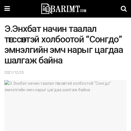
Э.Энхбат начин таалал
төгссөнтэй холбоотой “Сонгдо”
эмнэлгийн эмч нарыг цагдаа
шалгаж байна
2021/12/25