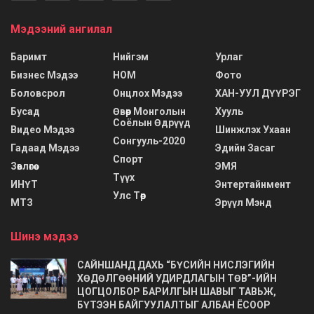
Мэдээний ангилал
Баримт
Нийгэм
Урлаг
Бизнес Мэдээ
НОМ
Фото
Боловсрол
Онцлох Мэдээ
ХАН-УУЛ ДҮҮРЭГ
Бусад
Өвөр Монголын
Хууль
Соёлын Өдрүүд
Видео Мэдээ
Шинжлэх Ухаан
Сонгууль-2020
Гадаад Мэдээ
Эдийн Засаг
Спорт
Зөвлөгөө
ЭМЯ
Түүх
ИНҮТ
Энтертайнмент
Улс Төр
МТЗ
Эрүүл Мэнд
Шинэ мэдээ
САЙНШАНД ДАХЬ “БҮСИЙН НИСЛЭГИЙН
ХӨДӨЛГӨӨНИЙ УДИРДЛАГЫН ТӨВ”-ИЙН
ЦОГЦОЛБОР БАРИЛГЫН ШАВЫГ ТАВЬЖ,
БҮТЭЭН БАЙГУУЛАЛТЫГ АЛБАН ЁСООР