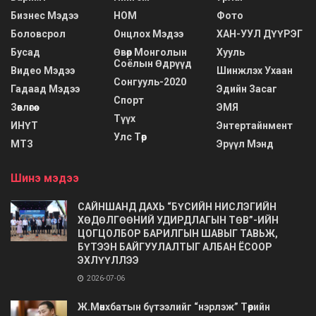
Бизнес Мэдээ
НОМ
Фото
Боловсрол
Онцлох Мэдээ
ХАН-УУЛ ДҮҮРЭГ
Бусад
Өвөр Монголын
Хууль
Соёлын Өдрүүд
Видео Мэдээ
Шинжлэх Ухаан
Сонгууль-2020
Гадаад Мэдээ
Эдийн Засаг
Спорт
Зөвлөгөө
ЭМЯ
Түүх
ИНҮТ
Энтертайнмент
Улс Төр
МТЗ
Эрүүл Мэнд
Шинэ мэдээ
САЙНШАНД ДАХЬ “БҮСИЙН НИСЛЭГИЙН
ХӨДӨЛГӨӨНИЙ УДИРДЛАГЫН ТӨВ”-ИЙН
ЦОГЦОЛБОР БАРИЛГЫН ШАВЫГ ТАВЬЖ,
БҮТЭЭН БАЙГУУЛАЛТЫГ АЛБАН ЁСООР
ЭХЛҮҮЛЛЭЭ
2026-07-06
Ж.Мөнхбатын бүтээлийг “нэрлэж” Төрийн