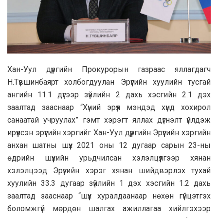
Хан-Уул дүүргийн Прокурорын газраас яллагдагч
Н.Түвшинбаярт холбогдуулан Эрүүгийн хуулийн тусгай
ангийн 11.1 дүгээр зүйлийн 2 дахь хэсгийн 2.1 дэх
заалтад зааснаар “Хүний эрүүл мэндэд хүнд хохирол
санаатай учруулах” гэмт хэрэгт яллах дүгнэлт үйлдэж
ирүүлсэн эрүүгийн хэргийг Хан-Уул дүүргийн Эрүүгийн хэргийн
анхан шатны шүүх 2021 оны 12 дугаар сарын 23-ны
өдрийн шүүхийн урьдчилсан хэлэлцүүлгээр хянан
хэлэлцээд Эрүүгийн хэрэг хянан шийдвэрлэх тухай
хуулийн 33.3 дугаар зүйлийн 1 дэх хэсгийн 1.2 дахь
заалтад зааснаар “шүүх хуралдаанаар нөхөн гүйцэтгэх
боломжгүй мөрдөн шалгах ажиллагаа хийлгэхээр