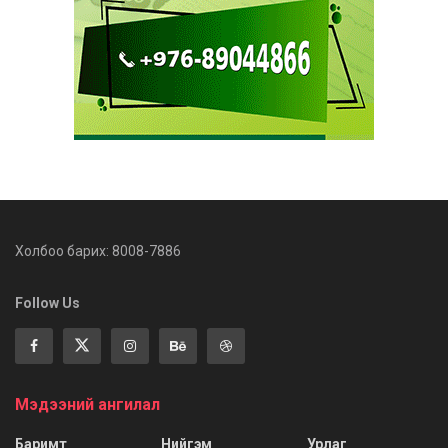
Холбоо барих: 8008-7886
Follow Us
Мэдээний ангилал
Баримт
Нийгэм
Урлаг