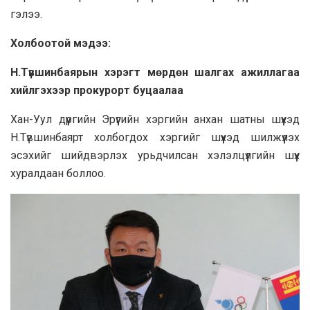
гэлээ.
Холбоотой мэдээ:
Н.Түвшинбаярын хэрэгт мөрдөн шалгах ажиллагаа
хийлгэхээр прокурорт буцаалаа
Хан-Уул дүүргийн Эрүүгийн хэргийн анхан шатны шүүхэд
Н.Түвшинбаярт холбогдох хэргийг шүүхэд шилжүүлэх
эсэхийг шийдвэрлэх урьдчилсан хэлэлцүүлгийн шүүх
хуралдаан боллоо.