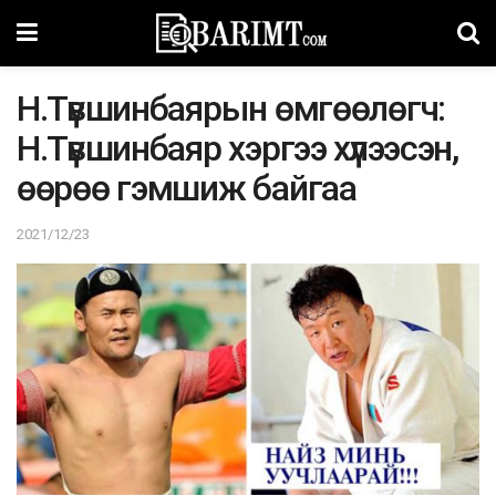
Н.Түвшинбаярын өмгөөлөгч:
Н.Түвшинбаяр хэргээ хүлээсэн,
өөрөө гэмшиж байгаа
2021/12/23