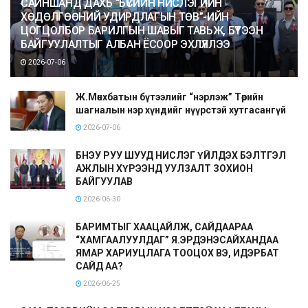
САЙНШАНД ДАХЬ “БҮСИЙН НИСЛЭГИЙН
ХӨДӨЛГӨӨНИЙ УДИРДЛАГЫН ТӨВ”-ИЙН
ЦОГЦОЛБОР БАРИЛГЫН ШАВЫГ ТАВЬЖ, БҮТЭЭН
БАЙГУУЛАЛТЫГ АЛБАН ЁСООР ЭХЛҮҮЛЛЭЭ
2026-07-06
Ж.Мөнхбатын бүтээлийг “нэрлэж” Төрийн
шагналын нэр хүндийг нүүрстэй хутгасангүй
2026-07-06
БНЭУ РУУ ШУУД НИСЛЭГ ҮЙЛДЭХ БЭЛТГЭЛ
АЖЛЫН ХҮРЭЭНД УУЛЗАЛТ ЗОХИОН
БАЙГУУЛАВ
2026-06-30
БАРИМТЫГ ХААЦАЙЛЖ, САЙДААРАА
“ХАМГААЛУУЛДАГ” Я.ЭРДЭНЭСАЙХАНДАА
ЯМАР ХАРИУЦЛАГА ТООЦОХ ВЭ, ИДЭРБАТ
САЙД АА?
2026-06-25