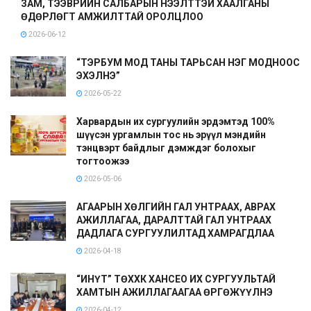
ЗАМ, ТЭЭВРИЙН САЛБАРЫН НЭЭЛТТЭЙ ХААЛГАНЫ
ӨДӨРЛӨГТ АМЖИЛТТАЙ ОРОЛЦЛОО
2026-06-12
“ТЭРБУМ МОД ТАНЫ ТАРЬСАН НЭГ МОДНООС
ЭХЭЛНЭ”
2026-05-22
Харвардын их сургуулийн эрдэмтэд 100%
шүүсэн ургамлын тос нь эрүүл мэндийн
тэнцвэрт байдлыг дэмждэг болохыг
тогтоожээ
2026-05-06
АГААРЫН ХӨЛГИЙН ГАЛ УНТРААХ, АВРАХ
АЖИЛЛАГАА, ДАРАЛТТАЙ ГАЛ УНТРААХ
ДАДЛАГА СУРГУУЛИЛТАД ХАМРАГДЛАА
2026-04-18
“ИНҮТ” ТӨХХК ХАНСЕО ИХ СУРГУУЛЬТАЙ
ХАМТЫН АЖИЛЛАГААГАА ӨРГӨЖҮҮЛНЭ
2026-04-12