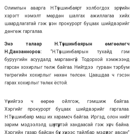
Олимпын аварга Н.Түвшинбаярт холбогдох эрүүгийн
хэрэгт нэмэлт мөрдөн шалгах ажиллагаа хийх
шаардлагатай гэж үзэн прокурорт буцаах шийдвэрийг
дөнгөж гаргалаа.
Энэ талаар Н.Түвшинбаярын өмгөөлөгч
Н.Данзанноров:
“Н.Түвшинбаярын тухайд гэм
буруугийн асуудалд маргаангүй. Тодорхой хэмжээнд
гарсан хохирлыг төлж байгаа. Нийтдээ гурван тэрбум
төгрөгийн хохирлыг нөхөн төлсөн. Цаашдаа ч гэсэн
гарах хохирлыг төлөх ёстой.
Үүнийгээ ч өөрөө ойлгож, гэмшиж байгаа.
Хэргийг прокурорт буцаах шийдвэрийг гаргалаа.
Н.Түвшинбаяр маш их харамсч байгаа. Иргэд, олон нийт
зарим мэдээлэлд шүүлтүүртэй хандаасай гэж хүсч байна.
Хэргийн газар байсан бүх хүнээс тайлбар мэдүүлэг авсан”