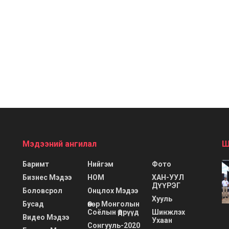
Мэдээний ангилал
Ш
Баримт
Нийгэм
Фото
Бизнес Мэдээ
НОМ
ХАН-УУЛ
ДҮҮРЭГ
Боловсрол
Онцлох Мэдээ
Хууль
Бусад
Өвөр Монголын
Соёлын Өдрүүд
Шинжлэх
Видео Мэдээ
Ухаан
Сонгууль-2020