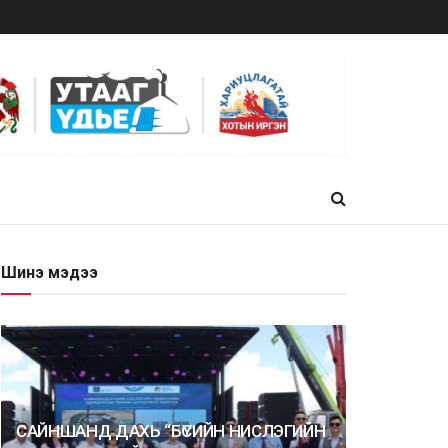
Шинэ мэдээ
САЙНШАНД ДАХЬ “БҮСИЙН НИСЛЭГИЙН