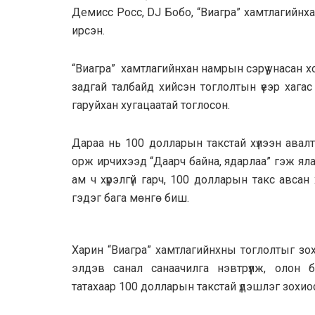
Демисс Росс, DJ Бобо, “Виагра” хамтлагийнх
ирсэн.
“Виагра” хамтлагийнхан намрын сэрүү унасан 
задгай талбайд хийсэн тоглолтын үеэр хагас
гаруйхан хугацаатай тоглосон.
Дараа нь 100 долларын такстай хүлээн авалт
орж ирчихээд “Даарч байна, ядарлаа” гэж ял
ам ч хүрэлгүй гарч, 100 долларын такс авсан 
гэдэг бага мөнгө биш.
Харин “Виагра” хамтлагийнхны тоглолтыг зох
элдэв санал санаачилга нэвтрүүлж, олон 
татахаар 100 долларын такстай үдэшлэг зохио