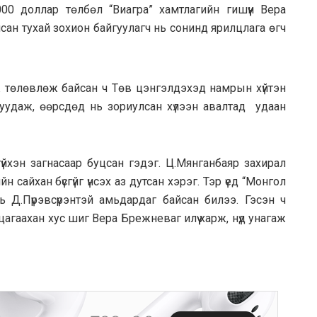
00 доллар төлбөл “Виагра” хамтлагийн гишүүн Вера
сан тухай зохион байгуулагч нь сонинд ярилцлага өгч
эж төлөвлөж байсан ч Төв цэнгэлдэхэд намрын хүйтэн
ь муудаж, өөрсдөд нь зориулсан хүлээн авалтад удаан
агүйхэн загнасаар буцсан гэдэг. Ц.Мянганбаяр захирал
 сайхан бүсгүйг үнсэх аз дутсан хэрэг. Тэр үед “Монгол
 Д.Пүрэвсүрэнтэй амьдардаг байсан билээ. Гэсэн ч
агаахан хус шиг Вера Брежневаг илүү харж, нүд унагаж