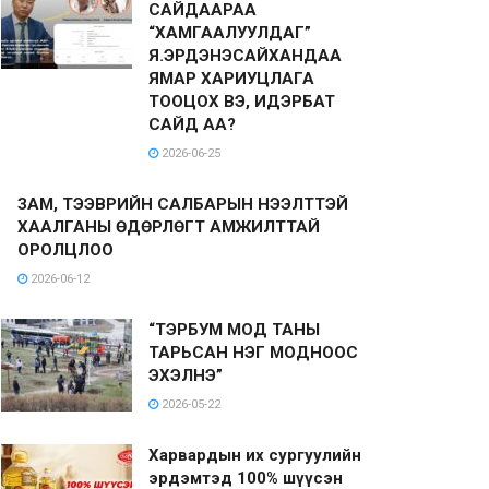
САЙДААРАА
“ХАМГААЛУУЛДАГ”
Я.ЭРДЭНЭСАЙХАНДАА
ЯМАР ХАРИУЦЛАГА
ТООЦОХ ВЭ, ИДЭРБАТ
САЙД АА?
2026-06-25
ЗАМ, ТЭЭВРИЙН САЛБАРЫН НЭЭЛТТЭЙ
ХААЛГАНЫ ӨДӨРЛӨГТ АМЖИЛТТАЙ
ОРОЛЦЛОО
2026-06-12
“ТЭРБУМ МОД ТАНЫ
ТАРЬСАН НЭГ МОДНООС
ЭХЭЛНЭ”
2026-05-22
Харвардын их сургуулийн
эрдэмтэд 100% шүүсэн