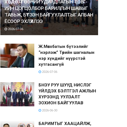
ХӨДӨЛГӨӨНИЙ УДИРДЛАГЫН ТӨВ”-
ИЙН ЦОГЦОЛБОР БАРИЛГЫН ШАВЫГ
ТАВЬЖ, БҮТЭЭН БАЙГУУЛАЛТЫГ АЛБАН
ЁСООР ЭХЛҮҮЛЛЭЭ
2026-07-06
Ж.Мөнхбатын бүтээлийг
“нэрлэж” Төрийн шагналын
нэр хүндийг нүүрстэй
хутгасангүй
2026-07-06
БНЭУ РУУ ШУУД НИСЛЭГ
ҮЙЛДЭХ БЭЛТГЭЛ АЖЛЫН
ХҮРЭЭНД УУЛЗАЛТ
ЗОХИОН БАЙГУУЛАВ
2026-06-30
БАРИМТЫГ ХААЦАЙЛЖ,