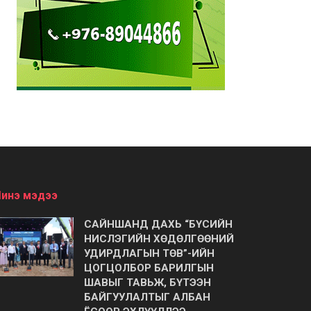
инэ мэдээ
САЙНШАНД ДАХЬ “БҮСИЙН
НИСЛЭГИЙН ХӨДӨЛГӨӨНИЙ
УДИРДЛАГЫН ТӨВ”-ИЙН
ЦОГЦОЛБОР БАРИЛГЫН
ШАВЫГ ТАВЬЖ, БҮТЭЭН
БАЙГУУЛАЛТЫГ АЛБАН