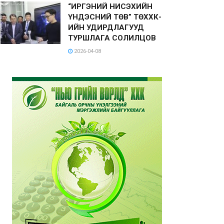
“ИРГЭНИЙ НИСЭХИЙН
ҮНДЭСНИЙ ТӨВ” ТӨХХК-
ИЙН УДИРДЛАГУУД
ТУРШЛАГА СОЛИЛЦОВ
2026-04-08