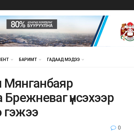
МЕНТ
БАРИМТ
ГАДААД МЭДЭЭ
н Мянганбаяр
а Брежневаг үнсэхээр
ө гэжээ
0