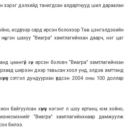
ан зэрэг дэлхийд танигдсан алдартнууд шил дараалан
хойно, есдүгээр сард ирсэн болохоор Төв цэнгэлдэхийн
 нүцгэн шахуу “Виагра” хамтлагийнхан даарч, нэг цаг
анд цөөнгүй хүн ирсэн боловч “Виагра” хамтлагийнхан
архаад ширээн дээр тавьсан хоол унд, элдэв амттанд
хүмүүс сэтгэл дундуурхан үлдсэн. 2004 оны 100 доллар
ион байгуулсан хүмүүс нэгэнт л шоу ертөнц юм хойно,
бизнесмэнийг “Виагра” хамтлагийнхнаар дамжуулж
сон билээ.