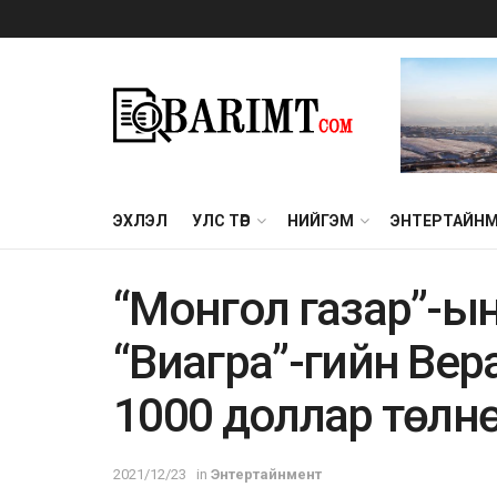
ЭХЛЭЛ
УЛС ТӨР
НИЙГЭМ
ЭНТЕРТАЙН
“Монгол газар”-ы
“Виагра”-гийн Вер
1000 доллар төлн
2021/12/23
in
Энтертайнмент