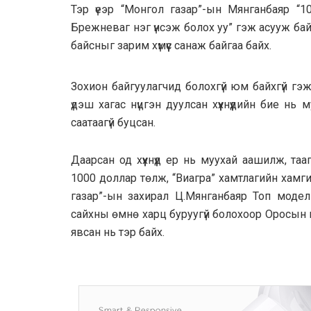
Тэр үеэр “Монгол газар”-ын Мянганбаяр “10
Брежневаг нэг үнсэж болох уу” гэж асууж бай
байсныг зарим хүмүүс санаж байгаа байх.
Зохион байгуулагчид болохгүй юм байхгүй г
үдэш хагас нүцгэн дуулсан хүүхнүүдийн бие н
саатаагүй буцсан.
Даарсан од хүүхнүүд ер нь муухай аашилж, та
1000 доллар төлж, “Виагра” хамтлагийн хамгийн
газар”-ын захирал Ц.Мянганбаяр Топ модель
сайхны өмнө харц буруугүй болохоор Оросын ц
явсан нь тэр байх.