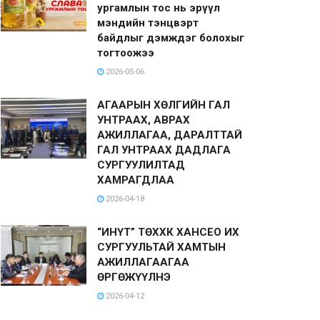
ургамлын тос нь эрүүл
мэндийн тэнцвэрт
байдлыг дэмждэг болохыг
тогтоожээ
2026-05-06
АГААРЫН ХӨЛГИЙН ГАЛ
УНТРААХ, АВРАХ
АЖИЛЛАГАА, ДАРАЛТТАЙ
ГАЛ УНТРААХ ДАДЛАГА
СУРГУУЛИЛТАД
ХАМРАГДЛАА
2026-04-18
“ИНҮТ” ТӨХХК ХАНСЕО ИХ
СУРГУУЛЬТАЙ ХАМТЫН
АЖИЛЛАГААГАА
ӨРГӨЖҮҮЛНЭ
2026-04-12