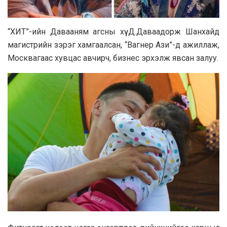
“ХИТ”-ийн Давааням агсны хүү Д.Даваадорж Шанхайд
магистрийн зэрэг хамгаалсан, “Вагнер Ази”-д ажиллаж,
Москвагаас хувцас авчирч, бизнес эрхэлж явсан залуу.