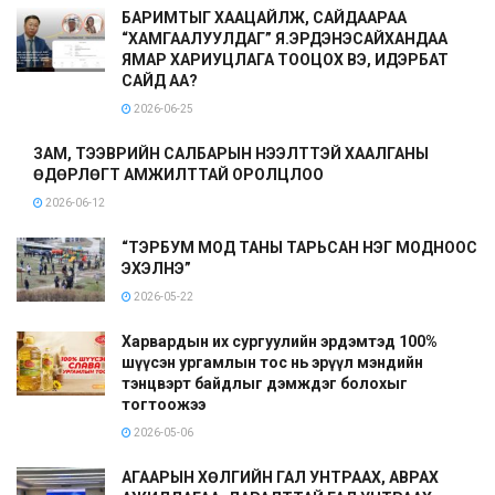
БАРИМТЫГ ХААЦАЙЛЖ, САЙДААРАА
“ХАМГААЛУУЛДАГ” Я.ЭРДЭНЭСАЙХАНДАА
ЯМАР ХАРИУЦЛАГА ТООЦОХ ВЭ, ИДЭРБАТ
САЙД АА?
2026-06-25
ЗАМ, ТЭЭВРИЙН САЛБАРЫН НЭЭЛТТЭЙ ХААЛГАНЫ
ӨДӨРЛӨГТ АМЖИЛТТАЙ ОРОЛЦЛОО
2026-06-12
“ТЭРБУМ МОД ТАНЫ ТАРЬСАН НЭГ МОДНООС
ЭХЭЛНЭ”
2026-05-22
Харвардын их сургуулийн эрдэмтэд 100%
шүүсэн ургамлын тос нь эрүүл мэндийн
тэнцвэрт байдлыг дэмждэг болохыг
тогтоожээ
2026-05-06
АГААРЫН ХӨЛГИЙН ГАЛ УНТРААХ, АВРАХ