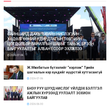
САЙНШАНД ДАХЬ “БҮСИЙН НИСЛЭГИЙН
ХӨДӨЛГӨӨНИЙ УДИРДЛАГЫН ТӨВ”-ИЙН
ЦОГЦОЛБОР БАРИЛГЫН ШАВЫГ ТАВЬЖ, БҮТЭЭН
БАЙГУУЛАЛТЫГ АЛБАН ЁСООР ЭХЛҮҮЛЛЭЭ
2026-07-06
Ж.Мөнхбатын бүтээлийг “нэрлэж” Төрийн
шагналын нэр хүндийг нүүрстэй хутгасангүй
2026-07-06
БНЭУ РУУ ШУУД НИСЛЭГ ҮЙЛДЭХ БЭЛТГЭЛ
АЖЛЫН ХҮРЭЭНД УУЛЗАЛТ ЗОХИОН
БАЙГУУЛАВ
2026-06-30