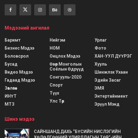
Мэдээний ангилал
Баримт
Нийгэм
Урлаг
Бизнес Мэдээ
НОМ
Фото
Боловсрол
Онцлох Мэдээ
ХАН-УУЛ ДҮҮРЭГ
Бусад
Өвөр Монголын
Хууль
Соёлын Өдрүүд
Видео Мэдээ
Шинжлэх Ухаан
Сонгууль-2020
Гадаад Мэдээ
Эдийн Засаг
Спорт
Зөвлөгөө
ЭМЯ
Түүх
ИНҮТ
Энтертайнмент
Улс Төр
МТЗ
Эрүүл Мэнд
Шинэ мэдээ
САЙНШАНД ДАХЬ “БҮСИЙН НИСЛЭГИЙН
ХӨДӨЛГӨӨНИЙ УДИРДЛАГЫН ТӨВ”-ИЙН