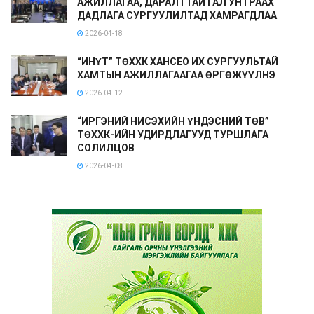
АЖИЛЛАГАА, ДАРАЛТТАЙ ГАЛ УНТРААХ
ДАДЛАГА СУРГУУЛИЛТАД ХАМРАГДЛАА
2026-04-18
“ИНҮТ” ТӨХХК ХАНСЕО ИХ СУРГУУЛЬТАЙ
ХАМТЫН АЖИЛЛАГААГАА ӨРГӨЖҮҮЛНЭ
2026-04-12
“ИРГЭНИЙ НИСЭХИЙН ҮНДЭСНИЙ ТӨВ”
ТӨХХК-ИЙН УДИРДЛАГУУД ТУРШЛАГА
СОЛИЛЦОВ
2026-04-08