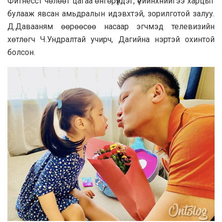
Фитнесст чөлөөт цагаа өнгөрүүлдэг, үеийнхнийгээ харцыг
булааж явсан амьдралын идэвхтэй, зорилготой залуу.
Д.Давааням өөрөөсөө насаар эгчмэд телевизийн
хөтлөгч Ч.Ундралтай учирч, Дагийна нэртэй охинтой
болсон.