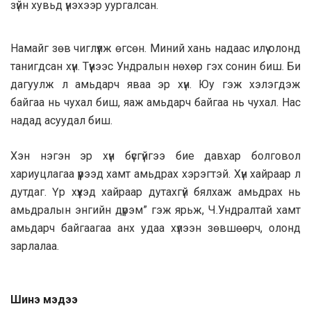
зүйн хувьд үнэхээр уургалсан.
Намайг зөв чиглүүлж өгсөн. Миний хань надаас илүү олонд
танигдсан хүн. Түүнээс Ундралын нөхөр гэх сонин биш. Би
дагуулж л амьдарч яваа эр хүн. Юу гэж хэлэгдэж
байгаа нь чухал биш, яаж амьдарч байгаа нь чухал. Нас
надад асуудал биш.
Хэн нэгэн эр хүн бүсгүйгээ бие давхар болговол
хариуцлагаа үүрээд хамт амьдрах хэрэгтэй. Хүн хайраар л
дутдаг. Үр хүүхэд хайраар дутахгүй бялхаж амьдрах нь
амьдралын энгийн дүрэм” гэж ярьж, Ч.Ундралтай хамт
амьдарч байгаагаа анх удаа хүлээн зөвшөөрч, олонд
зарлалаа.
Шинэ мэдээ