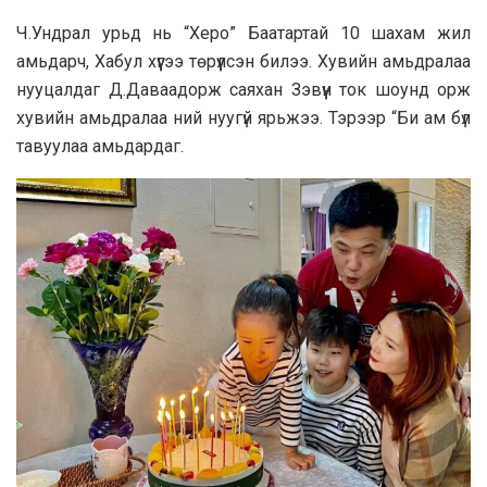
Ч.Ундрал урьд нь “Херо” Баатартай 10 шахам жил
амьдарч, Хабул хүүгээ төрүүлсэн билээ. Хувийн амьдралаа
нууцалдаг Д.Даваадорж саяхан Зэвүүн ток шоунд орж
хувийн амьдралаа ний нуугүй ярьжээ. Тэрээр “Би ам бүл
тавуулаа амьдардаг.