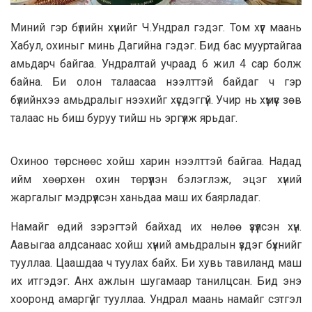
Миний гэр бүлийн хүнийг Ч.Ундрал гэдэг. Том хүүг маань
Хабул, охиныг минь Дагийна гэдэг. Бид бас мууртайгаа
амьдарч байгаа. Ундралтай учраад 6 жил 4 сар болж
байна. Би олон талаасаа нээлттэй байдаг ч гэр
бүлийнхээ амьдралыг нээхийг хүсдэггүй. Учир нь хүмүүс зөв
талаас нь биш буруу тийш нь эргүүлж ярьдаг.
Охиноо төрснөөс хойш харин нээлттэй байгаа. Надад
ийм хөөрхөн охин төрүүлэн бэлэглэж, эцэг хүний
жаргалыг мэдрүүлсэн ханьдаа маш их баярладаг.
Намайг өдий зэрэгтэй байхад их нөлөө үзүүлсэн хүн.
Аавыгаа алдсанаас хойш хүний амьдралын үздэг бүхнийг
тууллаа. Цаашдаа ч туулах байх. Би хувь тавиланд маш
их итгэдэг. Анх ажлын шугамаар танилцсан. Бид энэ
хооронд амаргүйг тууллаа. Ундрал маань намайг сэтгэл