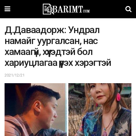
Д.Даваадорж: Ундрал
намайг уургалсан, нас
хамаагүй, хүүхэдтэй бол
хариуцлагаа үүрэх хэрэгтэй
2021/12/21