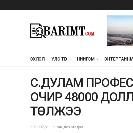
ЭХЛЭЛ
УЛС ТӨР
НИЙГЭМ
ЭНТЕРТАЙН
С.ДУЛАМ ПРОФЕСС
ОЧИР 48000 ДОЛЛ
ТӨЛЖЭЭ
2021/12/21
in
онцлох мэдээ