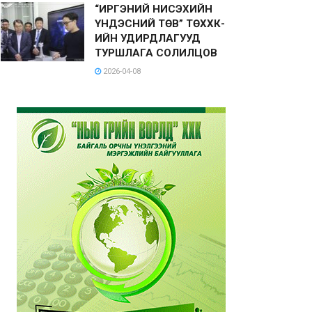
“ИРГЭНИЙ НИСЭХИЙН
ҮНДЭСНИЙ ТӨВ” ТӨХХК-
ИЙН УДИРДЛАГУУД
ТУРШЛАГА СОЛИЛЦОВ
2026-04-08