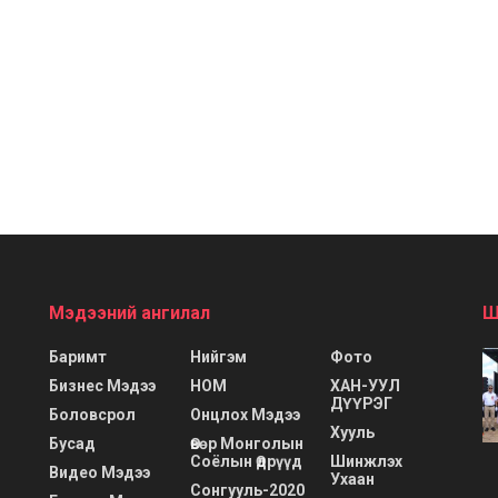
Мэдээний ангилал
Ш
Баримт
Нийгэм
Фото
Бизнес Мэдээ
НОМ
ХАН-УУЛ
ДҮҮРЭГ
Боловсрол
Онцлох Мэдээ
Хууль
Бусад
Өвөр Монголын
Соёлын Өдрүүд
Шинжлэх
Видео Мэдээ
Ухаан
Сонгууль-2020