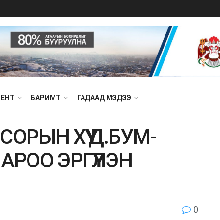
МЕНТ
БАРИМТ
ГАДААД МЭДЭЭ
ОРЫН ХҮҮ Д.БУМ-
АРОО ЭРГҮҮЛЭН
0