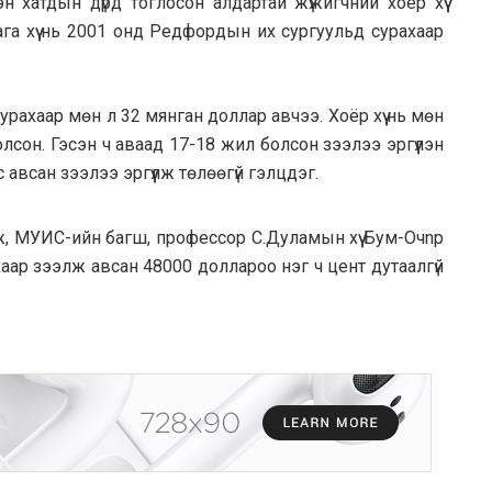
н хатдын дүрд тоглосон алдартай жүжигчний хоёр хүү
га хүү нь 2001 онд Редфордын их сургуульд сурахаар
урахаар мөн л 32 мянган доллар авчээ. Хоёр хүү нь мөн
лсон. Гэсэн ч аваад 17-18 жил болсон зээлээ эргүүлэн
с авсан зээлээ эргүүлж төлөөгүй гэлцдэг.
улж, МУИС-ийн багш, профессор С.Дуламын хүү Бум-Очnр
ар зээлж авсан 48000 доллароо нэг ч цент дутаалгүй