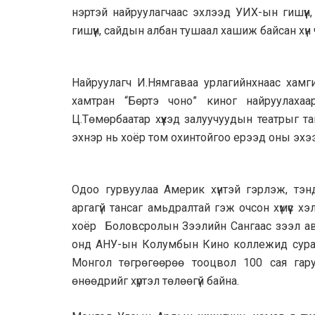
нэртэй найруулагчаас эхлээд УИХ-ын гишүүн,
гишүүн, сайдын албан тушаал хашиж байсан хүн 
Найруулагч И.Нямгаваа урлагийнхнаас хамги
хамтран “Бөртэ чоно” киног найруулахаа
Ц.Төмөрбаатар хүүхэд залуучуудын театрыг 
эхнэр нь хоёр том охинтойгоо ерээд оны эхэ
Одоо гурвуулаа Америк хүнтэй гэрлэж, тэнд
аргагүй тансаг амьдралтай гэж очсон хүмүүс 
хоёр Боловсролын Зээлийн Сангаас зээл авч
онд АНУ-ын Колумбын Кино коллежид сураха
Монгол төгрөгөөрөө тооцвол 100 сая гар
өнөөдрийг хүртэл төлөөгүй байна.