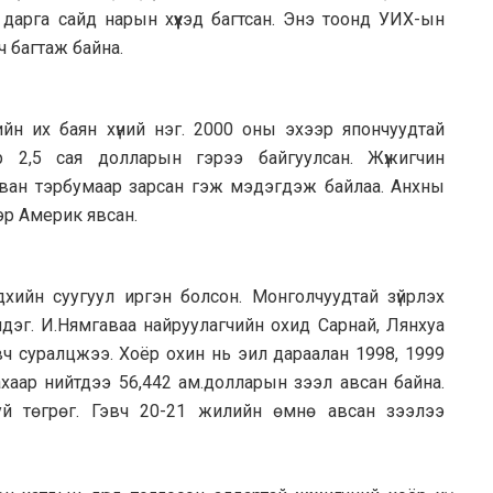
 дарга сайд нарын хүүхэд багтсан. Энэ тоонд УИХ-ын
ч багтаж байна.
йн их баян хүний нэг. 2000 оны эхээр япончуудтай
р 2,5 сая долларын гэрээ байгуулсан. Жүжигчин
таван тэрбумаар зарсан гэж мэдэгдэж байлаа. Анхны
эр Америк явсан.
хийн суугуул иргэн болсон. Монголчуудтай зүйрлэх
хэлдэг. И.Нямгаваа найруулагчийн охид Сарнай, Лянхуа
 суралцжээ. Хоёр охин нь эил дараалан 1998, 1999
ар нийтдээ 56,442 ам.долларын зээл авсан байна.
уй төгрөг. Гэвч 20-21 жилийн өмнө авсан зээлээ