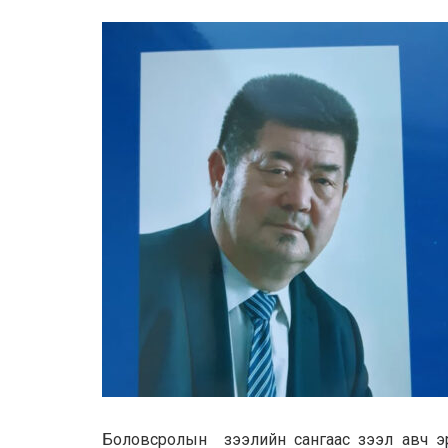
Боловсролын зээлийн сангаас зээл авч эргү