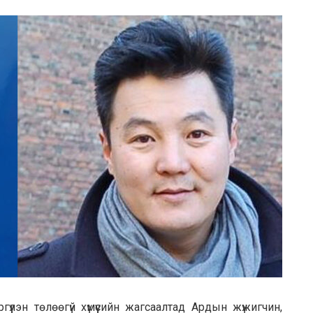
үлэн төлөөгүй хүмүүсийн жагсаалтад Ардын жүжигчин,