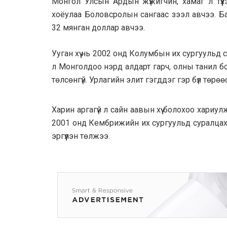
Монгол Улсын Ардын жүжигчин, хамаг л түүхэ
хоёулаа Боловсролын сангаас зээл авчээ. Ба
32 мянган доллар авчээ.
Ууган хүү нь 2002 онд Колумбын их сургуульд с
л Монголдоо нэрд алдарт гарч, олны танил бо
төлсөнгүй. Урлагийн элит гэгддэг гэр бүл төрөө
Харин аргагүй л сайн аавын хүү болохоо хари
2001 онд Кембрижийн их сургуульд суралцаха
эргүүлэн төлжээ.