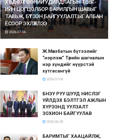
ХӨДӨЛГӨӨНИЙ УДИРДЛАГЫН ТӨВ”-
ИЙН ЦОГЦОЛБОР БАРИЛГЫН ШАВЫГ
ТАВЬЖ, БҮТЭЭН БАЙГУУЛАЛТЫГ АЛБАН
ЁСООР ЭХЛҮҮЛЛЭЭ
2026-07-06
Ж.Мөнхбатын бүтээлийг
“нэрлэж” Төрийн шагналын
нэр хүндийг нүүрстэй
хутгасангүй
2026-07-06
БНЭУ РУУ ШУУД НИСЛЭГ
ҮЙЛДЭХ БЭЛТГЭЛ АЖЛЫН
ХҮРЭЭНД УУЛЗАЛТ
ЗОХИОН БАЙГУУЛАВ
2026-06-30
БАРИМТЫГ ХААЦАЙЛЖ,