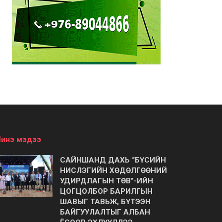
инэ мэдээ
САЙНШАНД ДАХЬ “БҮСИЙН
НИСЛЭГИЙН ХӨДӨЛГӨӨНИЙ
УДИРДЛАГЫН ТӨВ”-ИЙН
ЦОГЦОЛБОР БАРИЛГЫН
ШАВЫГ ТАВЬЖ, БҮТЭЭН
БАЙГУУЛАЛТЫГ АЛБАН