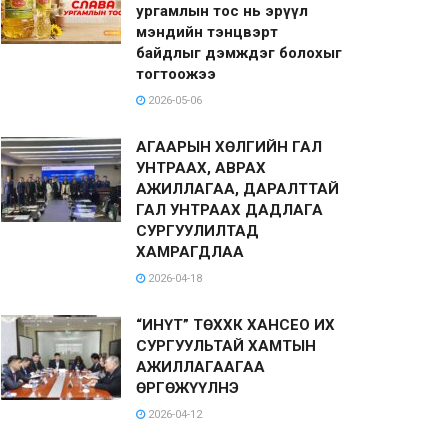
ургамлын тос нь эрүүл
мэндийн тэнцвэрт
байдлыг дэмждэг болохыг
тогтоожээ
2026-05-06
АГААРЫН ХӨЛГИЙН ГАЛ
УНТРААХ, АВРАХ
АЖИЛЛАГАА, ДАРАЛТТАЙ
ГАЛ УНТРААХ ДАДЛАГА
СУРГУУЛИЛТАД
ХАМРАГДЛАА
2026-04-18
“ИНҮТ” ТӨХХК ХАНСЕО ИХ
СУРГУУЛЬТАЙ ХАМТЫН
АЖИЛЛАГААГАА
ӨРГӨЖҮҮЛНЭ
2026-04-12