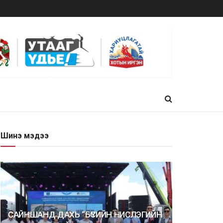
Шинэ мэдээ
САЙНШАНД ДАХЬ “БҮСИЙН НИСЛЭГИЙН