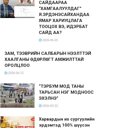
САЙДААРАА
“ХАМГААЛУУЛДАГ”
Я.ЭРДЭНЭСАЙХАНДАА
ЯМАР ХАРИУЦЛАГА
ТООЦОХ ВЭ, ИДЭРБАТ
САЙД АА?
2026-06-25
ЗАМ, ТЭЭВРИЙН САЛБАРЫН НЭЭЛТТЭЙ
ХААЛГАНЫ ӨДӨРЛӨГТ АМЖИЛТТАЙ
ОРОЛЦЛОО
2026-06-12
“ТЭРБУМ МОД ТАНЫ
ТАРЬСАН НЭГ МОДНООС
ЭХЭЛНЭ”
2026-05-22
Харвардын их сургуулийн
эрдэмтэд 100% шүүсэн