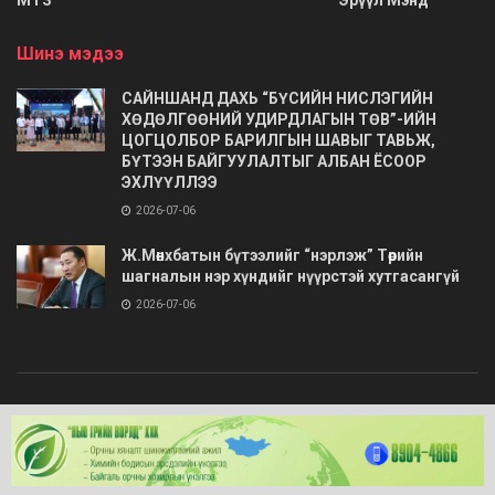
Шинэ мэдээ
САЙНШАНД ДАХЬ “БҮСИЙН НИСЛЭГИЙН
ХӨДӨЛГӨӨНИЙ УДИРДЛАГЫН ТӨВ”-ИЙН
ЦОГЦОЛБОР БАРИЛГЫН ШАВЫГ ТАВЬЖ,
БҮТЭЭН БАЙГУУЛАЛТЫГ АЛБАН ЁСООР
ЭХЛҮҮЛЛЭЭ
2026-07-06
Ж.Мөнхбатын бүтээлийг “нэрлэж” Төрийн
шагналын нэр хүндийг нүүрстэй хутгасангүй
2026-07-06
© 2020
Barimt.com
- Зохиогчийн эрх хуулиар хамгаалагдсан. Загварыг
ONLINE MEDIA LLC
.