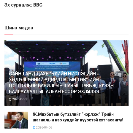
Эх сурвалж: BBC
Шинэ мэдээ
САЙНШАНД ДАХЬ “БҮСИЙН НИСЛЭГИЙН
ХӨДӨЛГӨӨНИЙ УДИРДЛАГЫН ТӨВ”-ИЙН
ЦОГЦОЛБОР БАРИЛГЫН ШАВЫГ ТАВЬЖ, БҮТЭЭН
БАЙГУУЛАЛТЫГ АЛБАН ЁСООР ЭХЛҮҮЛЛЭЭ
2026-07-06
Ж.Мөнхбатын бүтээлийг “нэрлэж” Төрийн
шагналын нэр хүндийг нүүрстэй хутгасангүй
2026-07-06