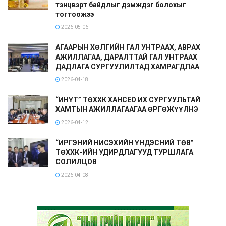
тэнцвэрт байдлыг дэмждэг болохыг
тогтоожээ
2026-05-06
АГААРЫН ХӨЛГИЙН ГАЛ УНТРААХ, АВРАХ
АЖИЛЛАГАА, ДАРАЛТТАЙ ГАЛ УНТРААХ
ДАДЛАГА СУРГУУЛИЛТАД ХАМРАГДЛАА
2026-04-18
“ИНҮТ” ТӨХХК ХАНСЕО ИХ СУРГУУЛЬТАЙ
ХАМТЫН АЖИЛЛАГААГАА ӨРГӨЖҮҮЛНЭ
2026-04-12
“ИРГЭНИЙ НИСЭХИЙН ҮНДЭСНИЙ ТӨВ”
ТӨХХК-ИЙН УДИРДЛАГУУД ТУРШЛАГА
СОЛИЛЦОВ
2026-04-08