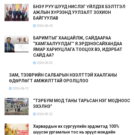
БНЭУ РУУ ШУУД НИСЛЭГ ҮЙЛДЭХ БЭЛТГЭЛ
АЖЛЫН ХҮРЭЭНД УУЛЗАЛТ ЗОХИОН
БАЙГУУЛАВ
2026-06-30
БАРИМТЫГ ХААЦАЙЛЖ, САЙДААРАА
“ХАМГААЛУУЛДАГ” Я.ЭРДЭНЭСАЙХАНДАА
ЯМАР ХАРИУЦЛАГА ТООЦОХ ВЭ, ИДЭРБАТ
САЙД АА?
2026-06-25
ЗАМ, ТЭЭВРИЙН САЛБАРЫН НЭЭЛТТЭЙ ХААЛГАНЫ
ӨДӨРЛӨГТ АМЖИЛТТАЙ ОРОЛЦЛОО
2026-06-12
“ТЭРБУМ МОД ТАНЫ ТАРЬСАН НЭГ МОДНООС
ЭХЭЛНЭ”
2026-05-22
Харвардын их сургуулийн эрдэмтэд 100%
шүүсэн ургамлын тос нь эрүүл мэндийн