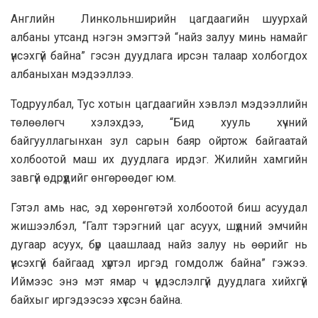
Английн Линкольнширийн цагдаагийн шуурхай
албаны утсанд нэгэн эмэгтэй “найз залуу минь намайг
үнсэхгүй байна” гэсэн дуудлага ирсэн талаар холбогдох
албаныхан мэдээллээ.
Тодруулбал, Тус хотын цагдаагийн хэвлэл мэдээллийн
төлөөлөгч хэлэхдээ, “Бид хууль хүчний
байгууллагынхан зул сарын баяр ойртож байгаатай
холбоотой маш их дуудлага ирдэг. Жилийн хамгийн
завгүй өдрүүдийг өнгөрөөдөг юм.
Гэтэл амь нас, эд хөрөнгөтэй холбоотой биш асуудал
жишээлбэл, “Галт тэрэгний цаг асуух, шүдний эмчийн
дугаар асуух, бүр цаашлаад найз залуу нь өөрийг нь
үнсэхгүй байгаад хүртэл иргэд гомдолж байна” гэжээ.
Иймээс энэ мэт ямар ч үндэслэлгүй дуудлага хийхгүй
байхыг иргэдээсээ хүссэн байна.