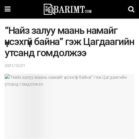
“Найз залуу маань намайг
үнсэхгүй байна” гэж Цагдаагийн
утсанд гомдолжээ
2021/12/21