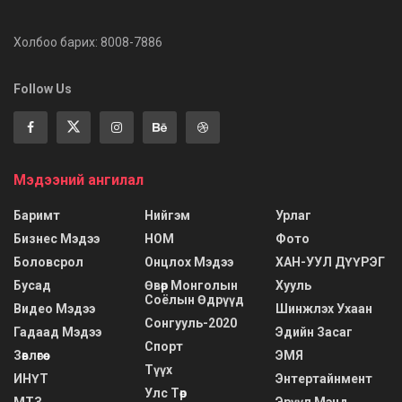
Холбоо барих: 8008-7886
Follow Us
Мэдээний ангилал
Баримт
Нийгэм
Урлаг
Бизнес Мэдээ
НОМ
Фото
Боловсрол
Онцлох Мэдээ
ХАН-УУЛ ДҮҮРЭГ
Бусад
Өвөр Монголын
Хууль
Соёлын Өдрүүд
Видео Мэдээ
Шинжлэх Ухаан
Сонгууль-2020
Гадаад Мэдээ
Эдийн Засаг
Спорт
Зөвлөгөө
ЭМЯ
Түүх
ИНҮТ
Энтертайнмент
Улс Төр
МТЗ
Эрүүл Мэнд