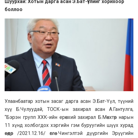
Шуурхай: Хотын дарга асан Э.Бат-Үүлийг хорихоор
боллоо
Улаанбаатар хотын засаг дарга асан Э.Бат-Үүл, түүний
хүү Б.Чулуудай, ТОСК-ын захирал асан А.Гантулга,
“Бэрэн групп ХХК-ийн ерөнхий захирал Б.Мөнхтөр нарын
11 хүнд холбогдох хэргийн гэм буруугийн шүүх хурад
өнөөдөр /2021.12.16/ өглөө Чингэлтэй дүүргийн Эрүүгийн