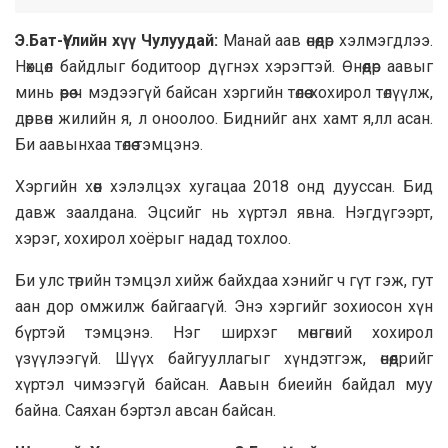
Э.Бат-Үүлийн хүү Чулуудай:
Манай аав өнөөдөр хэлмэгдлээ.
Нөхцөл байдлыг бодитоор дүгнэх хэрэгтэй. Өнөөдөр аавыг
минь өөрөө ч мэдээгүй байсан хэргийн төлөө хохирол төлүүлж,
дөрвөн жилийн я, л оноолоо. Биднийг анх хамт я,лл асан.
Би аавынхаа төлөө тэмцэнэ.
Хэргийн хөөн хэлэлцэх хугацаа 2018 онд дууссан. Бид
давж заалдана. Эцсийг нь хүртэл явна. Нэгдүгээрт,
хэрэг, хохирол хоёрыг надад тохлоо.
Би улс төрийн тэмцэл хийж байхдаа хэнийг ч гүт гэж, гут
аан дор омжилж байгаагүй. Энэ хэргийг зохиосон хүн
бүртэй тэмцэнэ. Нэг ширхэг мөнгөний хохирол
үзүүлээгүй. Шүүх байгууллагыг хүндэтгэж, өнөөдрийг
хүртэл чимээгүй байсан. Аавын биеийн байдал муу
байна. Саяхан бэртэл авсан байсан.