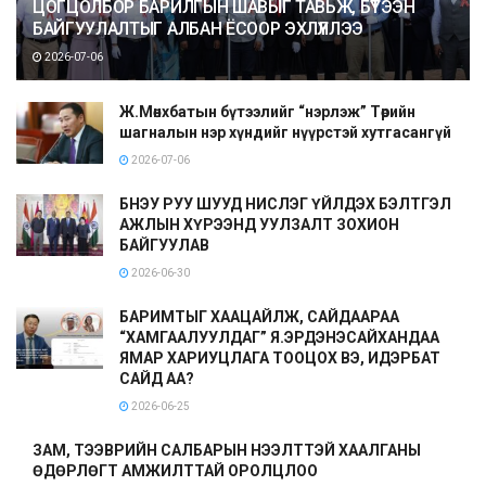
ЦОГЦОЛБОР БАРИЛГЫН ШАВЫГ ТАВЬЖ, БҮТЭЭН
БАЙГУУЛАЛТЫГ АЛБАН ЁСООР ЭХЛҮҮЛЛЭЭ
2026-07-06
Ж.Мөнхбатын бүтээлийг “нэрлэж” Төрийн
шагналын нэр хүндийг нүүрстэй хутгасангүй
2026-07-06
БНЭУ РУУ ШУУД НИСЛЭГ ҮЙЛДЭХ БЭЛТГЭЛ
АЖЛЫН ХҮРЭЭНД УУЛЗАЛТ ЗОХИОН
БАЙГУУЛАВ
2026-06-30
БАРИМТЫГ ХААЦАЙЛЖ, САЙДААРАА
“ХАМГААЛУУЛДАГ” Я.ЭРДЭНЭСАЙХАНДАА
ЯМАР ХАРИУЦЛАГА ТООЦОХ ВЭ, ИДЭРБАТ
САЙД АА?
2026-06-25
ЗАМ, ТЭЭВРИЙН САЛБАРЫН НЭЭЛТТЭЙ ХААЛГАНЫ
ӨДӨРЛӨГТ АМЖИЛТТАЙ ОРОЛЦЛОО