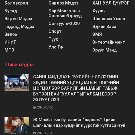
Боловсрол
Онцлох Мэдээ
ХАН-УУЛ ДҮҮРЭГ
Бусад
Өвөр Монголын
Хууль
Соёлын Өдрүүд
Видео Мэдээ
Шинжлэх Ухаан
Сонгууль-2020
Гадаад Мэдээ
Эдийн Засаг
Спорт
Зөвлөгөө
ЭМЯ
Түүх
ИНҮТ
Энтертайнмент
Улс Төр
МТЗ
Эрүүл Мэнд
Шинэ мэдээ
САЙНШАНД ДАХЬ “БҮСИЙН НИСЛЭГИЙН
ХӨДӨЛГӨӨНИЙ УДИРДЛАГЫН ТӨВ”-ИЙН
ЦОГЦОЛБОР БАРИЛГЫН ШАВЫГ ТАВЬЖ,
БҮТЭЭН БАЙГУУЛАЛТЫГ АЛБАН ЁСООР
ЭХЛҮҮЛЛЭЭ
2026-07-06
Ж.Мөнхбатын бүтээлийг “нэрлэж” Төрийн
шагналын нэр хүндийг нүүрстэй хутгасангүй
2026-07-06