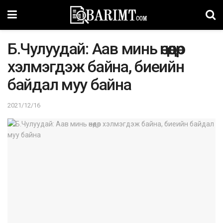
Б.Чулуудай: Аав минь өнөөдөр
хэлмэгдэж байна, биеийн
байдал муу байна
2021/12/16