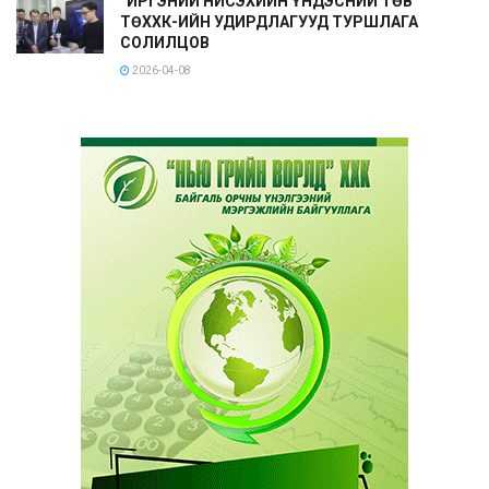
“ИРГЭНИЙ НИСЭХИЙН ҮНДЭСНИЙ ТӨВ”
ТӨХХК-ИЙН УДИРДЛАГУУД ТУРШЛАГА
СОЛИЛЦОВ
2026-04-08