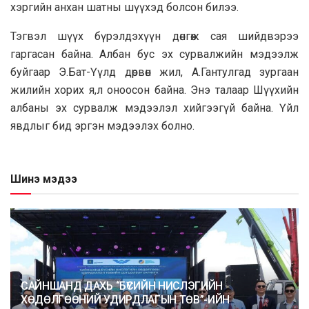
хэргийн анхан шатны шүүхэд болсон билээ.
Тэгвэл шүүх бүрэлдэхүүн дөнгөж сая шийдвэрээ
гаргасан байна. Албан бус эх сурвалжийн мэдээлж
буйгаар Э.Бат-Үүлд дөрвөн жил, А.Гантулгад зургаан
жилийн хорих я,л оноосон байна. Энэ талаар Шүүхийн
албаны эх сурвалж мэдээлэл хийгээгүй байна. Үйл
явдлыг бид эргэн мэдээлэх болно.
Шинэ мэдээ
САЙНШАНД ДАХЬ “БҮСИЙН НИСЛЭГИЙН
ХӨДӨЛГӨӨНИЙ УДИРДЛАГЫН ТӨВ”-ИЙН