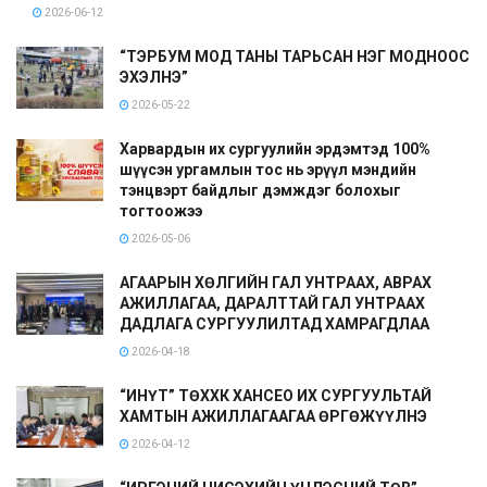
2026-06-12
“ТЭРБУМ МОД ТАНЫ ТАРЬСАН НЭГ МОДНООС
ЭХЭЛНЭ”
2026-05-22
Харвардын их сургуулийн эрдэмтэд 100%
шүүсэн ургамлын тос нь эрүүл мэндийн
тэнцвэрт байдлыг дэмждэг болохыг
тогтоожээ
2026-05-06
АГААРЫН ХӨЛГИЙН ГАЛ УНТРААХ, АВРАХ
АЖИЛЛАГАА, ДАРАЛТТАЙ ГАЛ УНТРААХ
ДАДЛАГА СУРГУУЛИЛТАД ХАМРАГДЛАА
2026-04-18
“ИНҮТ” ТӨХХК ХАНСЕО ИХ СУРГУУЛЬТАЙ
ХАМТЫН АЖИЛЛАГААГАА ӨРГӨЖҮҮЛНЭ
2026-04-12