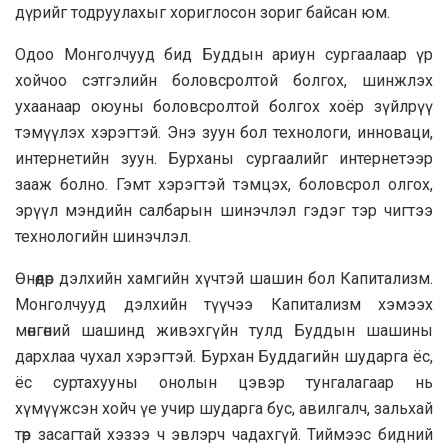
дүрийг тодруулахыг хориглосон зориг байсан юм.
Одоо Монголчууд бид Буддын ариун сургаалаар үр
хойчоо сэтгэлийн боловсролтой болгох, шинжлэх
ухаанаар оюуны боловсролтой болгох хоёр зүйлрүү
тэмүүлэх хэрэгтэй. Энэ зуун бол технологи, инноваци,
интернетийн зуун. Бурханы сургаалийг интернетээр
зааж болно. Гэмт хэрэгтэй тэмцэх, боловсрол олгох,
эрүүл мэндийн салбарын шинэчлэл гэдэг тэр чигтээ
технологийн шинэчлэл.
Өнөөдөр дэлхийн хамгийн хүчтэй шашин бол Капитализм.
Монголчууд дэлхийн түүчээ Капитализм хэмээх
мөнгөний шашинд живэхгүйн тулд Буддын шашины
дархлаа чухал хэрэгтэй. Бурхан Буддагийн шударга ёс,
ёс суртахууны онолын цэвэр тунгалагаар нь
хүмүүжсэн хойч үе учир шударга бус, авилгалч, зальхай
төр засагтай хэзээ ч эвлэрч чадахгүй. Тиймээс бидний