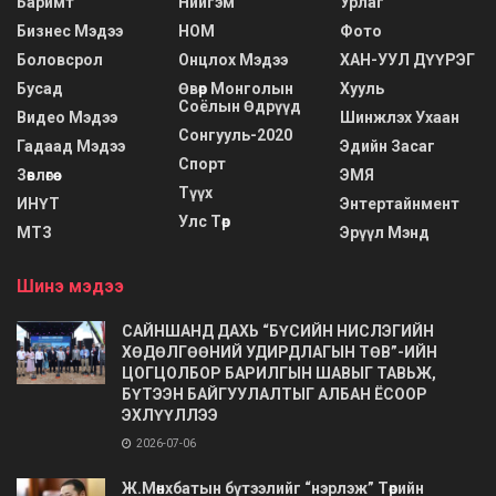
Баримт
Нийгэм
Урлаг
Бизнес Мэдээ
НОМ
Фото
Боловсрол
Онцлох Мэдээ
ХАН-УУЛ ДҮҮРЭГ
Бусад
Өвөр Монголын
Хууль
Соёлын Өдрүүд
Видео Мэдээ
Шинжлэх Ухаан
Сонгууль-2020
Гадаад Мэдээ
Эдийн Засаг
Спорт
Зөвлөгөө
ЭМЯ
Түүх
ИНҮТ
Энтертайнмент
Улс Төр
МТЗ
Эрүүл Мэнд
Шинэ мэдээ
САЙНШАНД ДАХЬ “БҮСИЙН НИСЛЭГИЙН
ХӨДӨЛГӨӨНИЙ УДИРДЛАГЫН ТӨВ”-ИЙН
ЦОГЦОЛБОР БАРИЛГЫН ШАВЫГ ТАВЬЖ,
БҮТЭЭН БАЙГУУЛАЛТЫГ АЛБАН ЁСООР
ЭХЛҮҮЛЛЭЭ
2026-07-06
Ж.Мөнхбатын бүтээлийг “нэрлэж” Төрийн