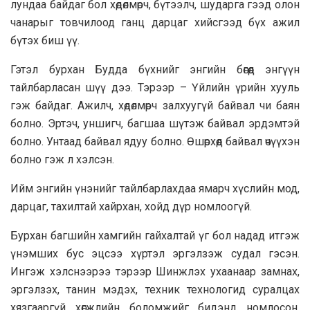
лундаа байдаг бол хөдөлмөрч, бүтээлч, шударга гээд олон
чанарыг товчилоод ганц дарцаг хийсгээд бүх ажил
бүтэх биш үү.
Гэтэл бурхан Будда бүхнийг энгийн бөгөөд энгүүн
тайлбарласан шүү дээ. Тэрээр – Үйлийн үрийн хууль
гэж байдаг. Ажилч, хөдөлмөрч залхуугүй байвал чи баян
болно. Эртэч, уншигч, багшаа шүтэж байвал эрдэмтэй
болно. Унтаад байвал ядуу болно. Өшөрхөөд байвал өчүүхэн
болно гэж л хэлсэн.
Ийм энгийн үнэнийг тайлбарлахдаа ямарч хүслийн мод,
дарцаг, тахилтай хайрхан, хойд дүр номлоогүй.
Бурхан багшийн хамгийн гайхалтай үг бол надад итгэж
үнэмших бус эцсээ хүртэл эргэлзэж судал гэсэн.
Ингэж хэлснээрээ тэрээр Шинжлэх ухаанаар замнах,
эргэлзэх, танин мэдэх, техник технологид суралцах
хязгааргүй хөгжлийн боломжийг бидэнд номлосон.