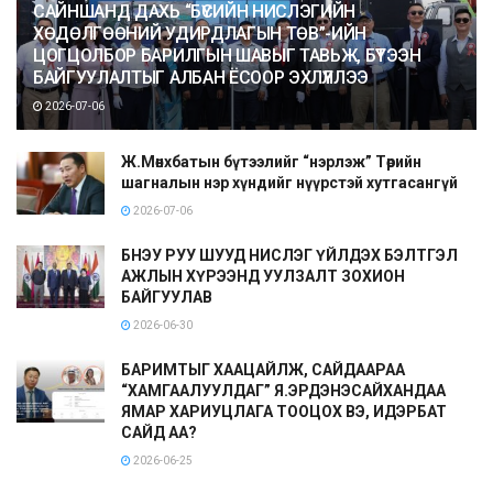
САЙНШАНД ДАХЬ “БҮСИЙН НИСЛЭГИЙН
ХӨДӨЛГӨӨНИЙ УДИРДЛАГЫН ТӨВ”-ИЙН
ЦОГЦОЛБОР БАРИЛГЫН ШАВЫГ ТАВЬЖ, БҮТЭЭН
БАЙГУУЛАЛТЫГ АЛБАН ЁСООР ЭХЛҮҮЛЛЭЭ
2026-07-06
Ж.Мөнхбатын бүтээлийг “нэрлэж” Төрийн
шагналын нэр хүндийг нүүрстэй хутгасангүй
2026-07-06
БНЭУ РУУ ШУУД НИСЛЭГ ҮЙЛДЭХ БЭЛТГЭЛ
АЖЛЫН ХҮРЭЭНД УУЛЗАЛТ ЗОХИОН
БАЙГУУЛАВ
2026-06-30
БАРИМТЫГ ХААЦАЙЛЖ, САЙДААРАА
“ХАМГААЛУУЛДАГ” Я.ЭРДЭНЭСАЙХАНДАА
ЯМАР ХАРИУЦЛАГА ТООЦОХ ВЭ, ИДЭРБАТ
САЙД АА?
2026-06-25