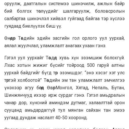
оруулж, даатгалын системээ шинэчилж, ажлын байр
бий болгох төслүүдийг шалгаруулж, боловсролын
салбартаа шинэчлэл хийвэл гуйгаад байгаа тэр хүслээ
гуядаад биелүүлэх биш үү.
Өнөөдөр Төвдийн эдийн засгийн гол орлого уул уурхай,
аялал жуулчлал, уламжлалт анагаах ухаан гэнэ.
Гэтэл уул уурхайг Төвдөд хувь хүн эзэмшиж болохгүй.
Лхас хотын жижиг бүсийг тойроод 500 гаруй алтны
уурхай байдгийг бүгд төр эзэмшдэг. “энэ хэсэг хэт улс
төртэй холбоотой” Төвдийн эм тан уламжлалт эмчилгээ
үнэхээр агуу бөгөөд ӨвөрМонгол, Хятад, Непаль, Бутан,
Шинжянчууд ихээр ирж сурдаг гэнэ. Гэтэл амьдралын
чанар дор, хүнсний аминдэм дутмаг, халаалттай орон
сууцанд амьдардаггүй тул мянган сайхан тан эмээ
уугаад дундаж наслалт 40-50 хооронд.