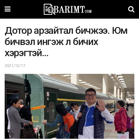
Дотор арзайтал бичжээ. Юм
бичвэл ингэж л бичих
хэрэгтэй…
2021/12/17