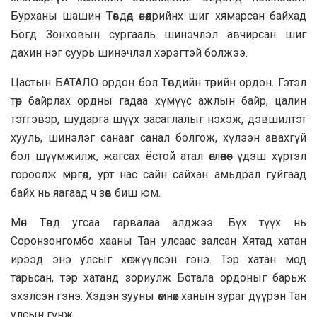
Бурханы шашин Төвдөд өнөөдрийнх шиг хямарсан байхад
Богд Зонховын сургааль шинэчлэл авчирсан шиг
дахин нэг суурь шинэчлэл хэрэгтэй болжээ.
Цастын БАТАЛО ордон бол Төвдийн төрийн ордон. Гэтэл
төр байрлах ордны гадаа хүмүүс ажлын байр, цалин
тэтгэвэр, шударга шүүх засаглалыг нэхэж, дэвшилтэт
хууль, шинэлэг санааг санал болгож, хүлээн авахгүй
бол шүүмжилж, жагсах ёстой атал өглөөнөөс үдэш хүртэл
гороолж мөргөөд, урт нас сайн сайхан амьдрал гуйгаад
байх нь яагаад ч зөв биш юм.
Мөн Төвд угсаа гарвалаа алджээ. Бүх түүх нь
Соронзонгомбо хааны Тан улсаас залсан Хятад хатан
ирээд энэ улсыг хөгжүүлсэн гэнэ. Тэр хатан мод
тарьсан, тэр хатанд зориулж Ботала ордоныг барьж
эхэлсэн гэнэ. Хэдэн зууны өмнөх ханын зураг дүүрэн Тан
улсын гүнж.