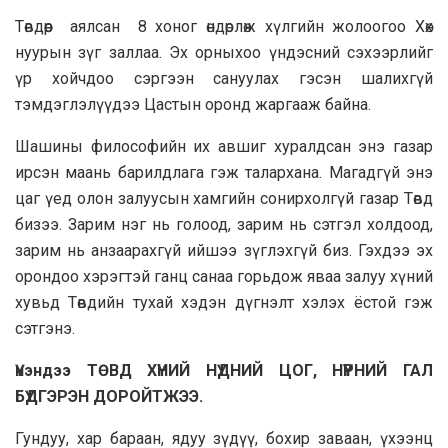
Төвдөөр аялсан 8 хоног өндөрлөж хүлгийн жолоогоо Хөх
нуурын зүг заллаа. Эх орныхоо үндэсний сэхээрлийг
үр хойчдоо сэргээн сануулах гэсэн шалихгүй
тэмдэглэлүүдээ Цастын оронд жаргааж байна.
Шашины философийн их авшиг хуралдсан энэ газар
ирсэн маань барилдлага гэж талархана. Магадгүй энэ
цаг үед олон залуусын хамгийн сонирхолгүй газар Төвд
бизээ. Зарим нэг нь голоод, зарим нь сэтгэл холдоод,
зарим нь анзаарахгүй ийшээ зүглэхгүй биз. Гэхдээ эх
орондоо хэрэгтэй ганц санаа горьдож яваа залуу хүний
хувьд Төвдийн тухай хэдэн дүгнэлт хэлэх ёстой гэж
сэтгэнэ.
Үнэндээ ТӨВД ХҮНИЙ НҮДНИЙ ЦОГ, НҮҮРНИЙ ГАЛ
БҮДГЭРЭН ДОРОЙТЖЭЭ.
Гундуу, хар бараан, ядуу зүдүү, бохир заваан, үхээнц