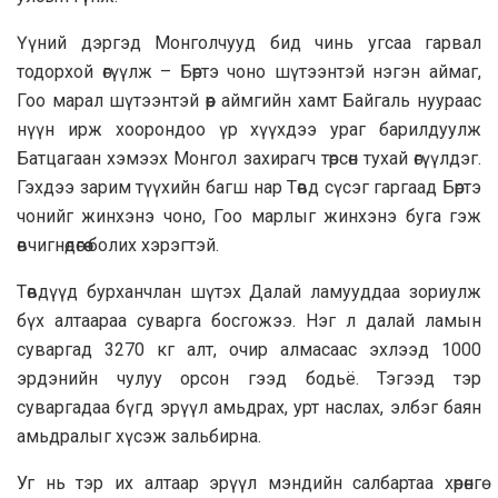
Үүний дэргэд Монголчууд бид чинь угсаа гарвал
тодорхой өгүүлж – Бөртэ чоно шүтээнтэй нэгэн аймаг,
Гоо марал шүтээнтэй өөр аймгийн хамт Байгаль нуураас
нүүн ирж хоорондоо үр хүүхдээ ураг барилдуулж
Батцагаан хэмээх Монгол захирагч төрсөн тухай өгүүлдэг.
Гэхдээ зарим түүхийн багш нар Төвд сүсэг гаргаад Бөртэ
чонийг жинхэнэ чоно, Гоо марлыг жинхэнэ буга гэж
өвчигнөдөгөө болих хэрэгтэй.
Төвдүүд бурханчлан шүтэх Далай ламууддаа зориулж
бүх алтаараа суварга босгожээ. Нэг л далай ламын
суваргад 3270 кг алт, очир алмасаас эхлээд 1000
эрдэнийн чулуу орсон гээд бодьё. Тэгээд тэр
суваргадаа бүгд эрүүл амьдрах, урт наслах, элбэг баян
амьдралыг хүсэж зальбирна.
Уг нь тэр их алтаар эрүүл мэндийн салбартаа хөрөнгө