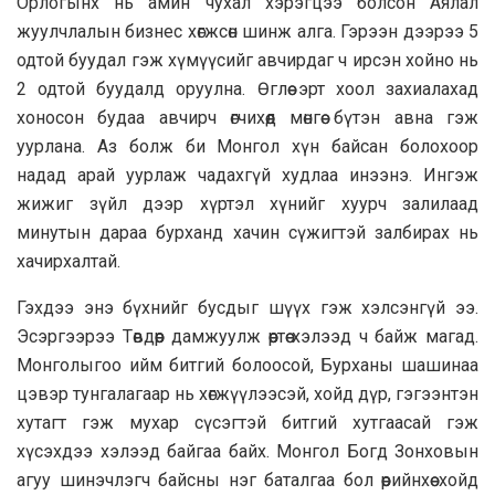
Орлогынх нь амин чухал хэрэгцээ болсон Аялал
жуулчлалын бизнес хөгжсөн шинж алга. Гэрээн дээрээ 5
одтой буудал гэж хүмүүсийг авчирдаг ч ирсэн хойно нь
2 одтой буудалд оруулна. Өглөө эрт хоол захиалахад
хоносон будаа авчирч өгчихөөд мөнгөө бүтэн авна гэж
уурлана. Аз болж би Монгол хүн байсан болохоор
надад арай уурлаж чадахгүй худлаа инээнэ. Ингэж
жижиг зүйл дээр хүртэл хүнийг хуурч залилаад
минутын дараа бурханд хачин сүжигтэй залбирах нь
хачирхалтай.
Гэхдээ энэ бүхнийг бусдыг шүүх гэж хэлсэнгүй ээ.
Эсэргээрээ Төвдөөр дамжуулж өөртөө хэлээд ч байж магад.
Монголыгоо ийм битгий болоосой, Бурханы шашинаа
цэвэр тунгалагаар нь хөгжүүлээсэй, хойд дүр, гэгээнтэн
хутагт гэж мухар сүсэгтэй битгий хутгаасай гэж
хүсэхдээ хэлээд байгаа байх. Монгол Богд Зонховын
агуу шинэчлэгч байсны нэг баталгаа бол өөрийнхөө хойд