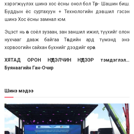
хэрэгжүүлэх шинэ хос ёсны онол бол Төр- Шашин биш.
Буддын ёс суртахуун + Технологийн дэвшил гэсэн
шинэ Хос ёсны замнал юм.
Эцэст нь өв соёл зузаан, зан заншил ижил, түүхийг олон
нухчааг давж байгаа Төвдийн ард түмэнд энэ
хорвоогийн сайхан бүхнийг дээдийг ерөөе.
ХЯТАД ОРОН НҮҮДЭЛЧИН НҮДЭЭР тэмдэглэл…
Буянаагийн Ган-Очир
Шинэ мэдээ