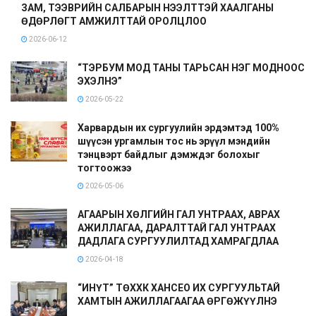
ЗАМ, ТЭЭВРИЙН САЛБАРЫН НЭЭЛТТЭЙ ХААЛГАНЫ
ӨДӨРЛӨГТ АМЖИЛТТАЙ ОРОЛЦЛОО
2026-06-12
“ТЭРБУМ МОД ТАНЫ ТАРЬСАН НЭГ МОДНООС
ЭХЭЛНЭ”
2026-05-22
Харвардын их сургуулийн эрдэмтэд 100%
шүүсэн ургамлын тос нь эрүүл мэндийн
тэнцвэрт байдлыг дэмждэг болохыг
тогтоожээ
2026-05-06
АГААРЫН ХӨЛГИЙН ГАЛ УНТРААХ, АВРАХ
АЖИЛЛАГАА, ДАРАЛТТАЙ ГАЛ УНТРААХ
ДАДЛАГА СУРГУУЛИЛТАД ХАМРАГДЛАА
2026-04-18
“ИНҮТ” ТӨХХК ХАНСЕО ИХ СУРГУУЛЬТАЙ
ХАМТЫН АЖИЛЛАГААГАА ӨРГӨЖҮҮЛНЭ