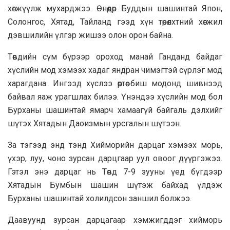
хөгжүүлж мухарджээ. Өнөөдөр Буддын шашинтай Япон,
Солонгос, Хятад, Тайланд гээд хүн төрөлхтний хөгжил
дэвшилийн үлгэр жишээ олон орон байна.
Төвдийн сүм бүрээр ороход манай Ганданд байдаг
хүслийн мод хэмээх хадаг яндран чимэгтэй сүрлэг мод
харагдана. Ингээд хүслээ өөртөө биш модонд шивнээд
байвал яаж урагшлах билээ. Үнэндээ хүслийн мод бол
Бурханы шашинтай ямарч хамаагүй байгаль дэлхийг
шүтэх Хятадын Даоизмын урсгалын шүтээн.
За тэгээд энд тэнд Хийморийн дарцаг хэмээх морь,
үхэр, луу, чоно зурсан дарцгаар уул овоог дүүргэжээ.
Гэтэл энэ дарцаг нь Төвд 7-9 зууны үед бүгдээр
Хятадын Бумбын шашин шүтэж байхад үлдэж
Бурханы шашинтай холилдсон заншил болжээ.
Даавуунд зурсан дарцагаар хэмжигддэг хийморь