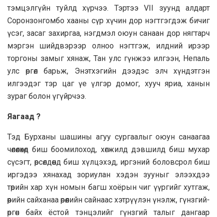
тэмцэлгүйн туйлд хүрчээ. Тэртээ VII зуунд алдарт
Соронзонгомбо хааны сүр хүчин дор нэгтгэгдэж бичиг
үсэг, засаг захиргаа, нэгдмэл оюун санаан дор нягтарч
мэргэн шийдвэрээр олноо нэгтгэж, илдний ирээр
торгоны замыг хянаж, Тан улс гүнжээ илгээн, Непаль
улс өргөл барьж, Энэтхэгийн дээдэс элч хүндэтгэн
илгээдэг тэр цаг үе үлгэр домог, хууч яриа, ханын
зураг болон үгүйрчээ.
Яагаад ?
Тэд Бурханы шашины агуу сургаалыг оюун санаагаа
чөлөөлөхөд биш боомилоход, хөгжилд дэвшилд биш мухар
сүсэгт, өрсөлдөөнд биш хүлцэхэд, иргэний боловсрол биш
иргэдээ хянахад зориулан хэдэн зууныг элээхдээ
төрийн хар хүн номын багш хоёрын чиг үүргийг хутгаж,
өөрийн сайханаа өрөөлийн сайнаас хэтрүүлэн үнэлж, гүнзгий-
өргөн байх ёстой тэнцэлийг гүнзгий талыг дангаар