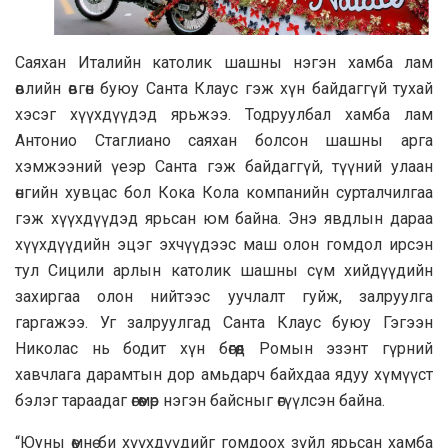
Саяхан Италийн католик шашны нэгэн хамба лам
өвлийн өвгөн буюу Санта Клаус гэж хүн байдаггүй тухай
хэсэг хүүхдүүдэд ярьжээ. Тодруулбал хамба лам
Антонио Стаглиано саяхан болсон шашны арга
хэмжээний үеэр Санта гэж байдаггүй, түүний улаан
өнгийн хувцас бол Кока Кола компанийн сурталчилгаа
гэж хүүхдүүдэд ярьсан юм байна. Энэ явдлын дараа
хүүхдүүдийн эцэг эхчүүдээс маш олон гомдол ирсэн
тул Сицили арлын католик шашны сүм хийдүүдийн
захиргаа олон нийтээс уучлалт гуйж, залруулга
гаргажээ. Уг залруулгад Санта Клаус буюу Гэгээн
Николас нь бодит хүн бөгөөд Ромын эзэнт гүрний
хавчлага дарамтын дор амьдарч байхдаа ядуу хүмүүст
бэлэг тараадаг өгөөмөр нэгэн байсныг өгүүлсэн байна.
“Юуны өмнө би хүүхдүүдийг гомдоох зүйл ярьсан хамба