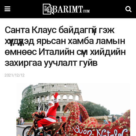
Санта Клаус байдаггүй гэж
хүүхдүүдэд ярьсан хамба ламын
өмнөөс Италийн сүм хийдийн
захиргаа уучлалт гуйв
2021/12/12