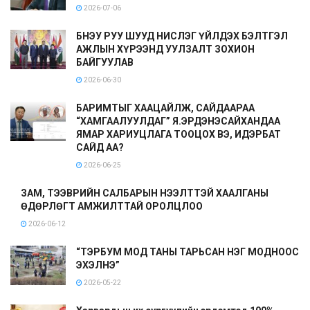
2026-07-06
БНЭУ РУУ ШУУД НИСЛЭГ ҮЙЛДЭХ БЭЛТГЭЛ
АЖЛЫН ХҮРЭЭНД УУЛЗАЛТ ЗОХИОН
БАЙГУУЛАВ
2026-06-30
БАРИМТЫГ ХААЦАЙЛЖ, САЙДААРАА
“ХАМГААЛУУЛДАГ” Я.ЭРДЭНЭСАЙХАНДАА
ЯМАР ХАРИУЦЛАГА ТООЦОХ ВЭ, ИДЭРБАТ
САЙД АА?
2026-06-25
ЗАМ, ТЭЭВРИЙН САЛБАРЫН НЭЭЛТТЭЙ ХААЛГАНЫ
ӨДӨРЛӨГТ АМЖИЛТТАЙ ОРОЛЦЛОО
2026-06-12
“ТЭРБУМ МОД ТАНЫ ТАРЬСАН НЭГ МОДНООС
ЭХЭЛНЭ”
2026-05-22