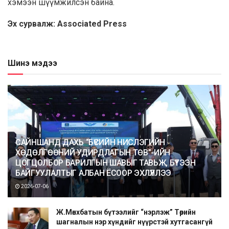
хэмээн шүүмжилсэн байна.
Эх сурвалж: Associated Press
Шинэ мэдээ
САЙНШАНД ДАХЬ “БҮСИЙН НИСЛЭГИЙН
ХӨДӨЛГӨӨНИЙ УДИРДЛАГЫН ТӨВ”-ИЙН
ЦОГЦОЛБОР БАРИЛГЫН ШАВЫГ ТАВЬЖ, БҮТЭЭН
БАЙГУУЛАЛТЫГ АЛБАН ЁСООР ЭХЛҮҮЛЛЭЭ
2026-07-06
Ж.Мөнхбатын бүтээлийг “нэрлэж” Төрийн
шагналын нэр хүндийг нүүрстэй хутгасангүй