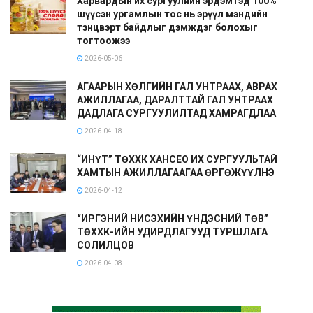
Харвардын их сургуулийн эрдэмтэд 100%
шүүсэн ургамлын тос нь эрүүл мэндийн
тэнцвэрт байдлыг дэмждэг болохыг
тогтоожээ
2026-05-06
АГААРЫН ХӨЛГИЙН ГАЛ УНТРААХ, АВРАХ
АЖИЛЛАГАА, ДАРАЛТТАЙ ГАЛ УНТРААХ
ДАДЛАГА СУРГУУЛИЛТАД ХАМРАГДЛАА
2026-04-18
“ИНҮТ” ТӨХХК ХАНСЕО ИХ СУРГУУЛЬТАЙ
ХАМТЫН АЖИЛЛАГААГАА ӨРГӨЖҮҮЛНЭ
2026-04-12
“ИРГЭНИЙ НИСЭХИЙН ҮНДЭСНИЙ ТӨВ”
ТӨХХК-ИЙН УДИРДЛАГУУД ТУРШЛАГА
СОЛИЛЦОВ
2026-04-08