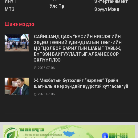
ИНҮТ
Энтертайнмент
Улс Төр
МТЗ
Эрүүл Мэнд
Шинэ мэдээ
САЙНШАНД ДАХЬ “БҮСИЙН НИСЛЭГИЙН
ХӨДӨЛГӨӨНИЙ УДИРДЛАГЫН ТӨВ”-ИЙН
ЦОГЦОЛБОР БАРИЛГЫН ШАВЫГ ТАВЬЖ,
БҮТЭЭН БАЙГУУЛАЛТЫГ АЛБАН ЁСООР
ЭХЛҮҮЛЛЭЭ
2026-07-06
Ж.Мөнхбатын бүтээлийг “нэрлэж” Төрийн
шагналын нэр хүндийг нүүрстэй хутгасангүй
2026-07-06
© 2020
Barimt.com
- Зохиогчийн эрх хуулиар хамгаалагдсан. Загварыг
ONLINE MEDIA LLC
.