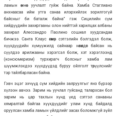
ламын өмнөөс уучлалт гуйж байна. Хамба Стаглиано
анхнаасаа ийм утга санаа илэрхийлэх зорилгогүй
байсныг би баталж байна” гэж Сицилийн сүм
хийдүүдийн захиргааны олон нийттэй харилцах албаны
захирал Алессандро Паолино сошиал хуудсандаа
бичжээ. Санта Клаус өгөөмөр сэтгэлийн бэлгэдэл болж,
хүүхдүүдийн хүмүүжилд сайнаар нөлөөлдөг байсан нь
сүүлдээ арилжааны хэрэгсэл болж, хэт хэрэглээнд
(консюмеризм) турхирагч болсныг хамба лам
шүүмжлэхдээ хүүхдүүдэд буруу ойлголт төрүүлснийг
тэр тайлбарласан байна.
Гэвч эцэг эхчүүд сүм хийдийн залруулгыг янз бүрээр
хүлээн авчээ. Зарим нь уучлал гуйсанд талархсан бол
зарим нь цар тахлын хүнд үед сэтгэл санааны
хямралтай байгаа хүүхдүүдийг улам хүнд байдалд
оруулсан хамба ламын үйлдлийг засах боломжгүй зүйл