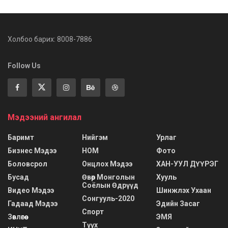
Холбоо барих: 8008-7886
Follow Us
Мэдээний ангилал
Баримт
Нийгэм
Урлаг
Бизнес Мэдээ
НОМ
Фото
Боловсрол
Онцлох Мэдээ
ХАН-УУЛ ДҮҮРЭГ
Бусад
Өвөр Монголын
Хууль
Соёлын Өдрүүд
Видео Мэдээ
Шинжлэх Ухаан
Сонгууль-2020
Гадаад Мэдээ
Эдийн Засаг
Спорт
Зөвлөгөө
ЭМЯ
Түүх