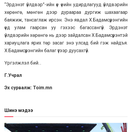
“Эрдэнэт үйлдвэр”-ийн үе үеийн удирдлагууд үйлдвэрийн
хөрөнгө, мөнгөн дээр дураараа дургиж шахаагаар
баяжиж, тансаглаж ирсэн. Энэ явдал Х.Бадамсүрэнгийн
үед улам гаарсан уу гэхээс багассангүй. Эрдэнэт
үйлдвэрийн хөрөнгө нь дээр зайдалсан Х.Бадамсүрэнтэй
хариуцлага ярих төр засаг энэ улсад бий гэж найдъя.
Х.Бадамсүрэнгийн балаг үүгээр дуусахгүй.
Үргэлжлэл бий…
Г.Учрал
Эх сурвалж: Toim.mn
Шинэ мэдээ