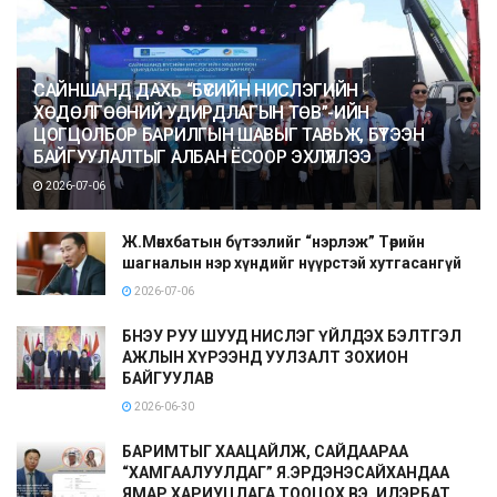
САЙНШАНД ДАХЬ “БҮСИЙН НИСЛЭГИЙН
ХӨДӨЛГӨӨНИЙ УДИРДЛАГЫН ТӨВ”-ИЙН
ЦОГЦОЛБОР БАРИЛГЫН ШАВЫГ ТАВЬЖ, БҮТЭЭН
БАЙГУУЛАЛТЫГ АЛБАН ЁСООР ЭХЛҮҮЛЛЭЭ
2026-07-06
Ж.Мөнхбатын бүтээлийг “нэрлэж” Төрийн
шагналын нэр хүндийг нүүрстэй хутгасангүй
2026-07-06
БНЭУ РУУ ШУУД НИСЛЭГ ҮЙЛДЭХ БЭЛТГЭЛ
АЖЛЫН ХҮРЭЭНД УУЛЗАЛТ ЗОХИОН
БАЙГУУЛАВ
2026-06-30
БАРИМТЫГ ХААЦАЙЛЖ, САЙДААРАА
“ХАМГААЛУУЛДАГ” Я.ЭРДЭНЭСАЙХАНДАА
ЯМАР ХАРИУЦЛАГА ТООЦОХ ВЭ, ИДЭРБАТ