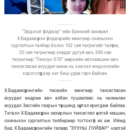
“Эрдэнэт үйлдвэр”-ийн Ерөнхий захирал
Х.Бадамсүрэн үйлдвэрийн мөнгөөр охиныхоо
сургалтын төлбөр болох 102 сая төгрөгийг төлүүлж,
20 сая төгрөгөөр унадаг дугуй авч, 300 сая
төгрөгөөр “Лексус-570” маркийн автомашин авч
тансагласан асуудал өмнө нь хэвлэл мэдээллийн
хэрэгслүүдээр нэг биш удаа гарч байсан.
Х.Бадамсүрэнгийн төсвийн мөнгөөр тансагласан
асуудал өндрөө авч албан тушаалаас нь чөлөөлөх
асуудал Засгийн газрын түвшинд хүртэл яригдаж байлаа.
Тэгвэл Х.Бадамсүрэн захирлын тансаглал үнэтэй машин,
охиныхон сургалтын төлбөрөөр тогтохгүй их аж. Иймд
бид Х.Бадамсүрэнгийн талаар “ЗУУНЫ ЛУЙВАР” нэртэй