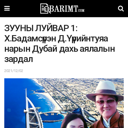
ЗУУНЫ ЛУЙВАР 1:
Х.Бадамсүрэн Д.Үүрийнтуяа
нарын Дубай дахь аялалын
зардал
2021/12/02