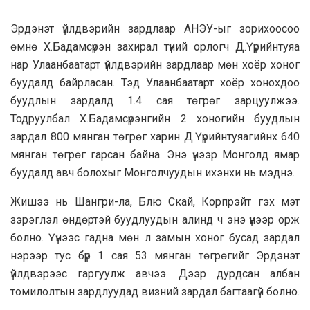
Эрдэнэт үйлдвэрийн зардлаар АНЭУ-ыг зорихоосоо
өмнө Х.Бадамсүрэн захирал түүний орлогч Д.Үүрийнтуяа
нар Улаанбаатарт үйлдвэрийн зардлаар мөн хоёр хоног
буудалд байрласан. Тэд Улаанбаатарт хоёр хонохдоо
буудлын зардалд 1.4 сая төгрөг зарцуулжээ.
Тодруулбал Х.Бадамсүрэнгийн 2 хоногийн буудлын
зардал 800 мянган төгрөг харин Д.Үүрийнтуяагийнх 640
мянган төгрөг гарсан байна. Энэ үнээр Монголд ямар
буудалд авч болохыг Монголчуудын ихэнхи нь мэднэ.
Жишээ нь Шангри-ла, Блю Скай, Корпрэйт гэх мэт
зэрэглэл өндөртэй буудлуудын алинд ч энэ үнээр орж
болно. Үүнээс гадна мөн л замын хоног бусад зардал
нэрээр тус бүр 1 сая 53 мянган төгрөгийг Эрдэнэт
үйлдвэрээс гаргуулж авчээ. Дээр дурдсан албан
томилолтын зардлуудад визний зардал багтаагүй болно.