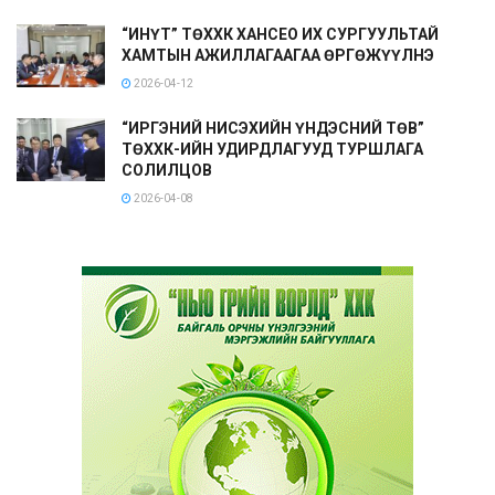
“ИНҮТ” ТӨХХК ХАНСЕО ИХ СУРГУУЛЬТАЙ
ХАМТЫН АЖИЛЛАГААГАА ӨРГӨЖҮҮЛНЭ
2026-04-12
“ИРГЭНИЙ НИСЭХИЙН ҮНДЭСНИЙ ТӨВ”
ТӨХХК-ИЙН УДИРДЛАГУУД ТУРШЛАГА
СОЛИЛЦОВ
2026-04-08