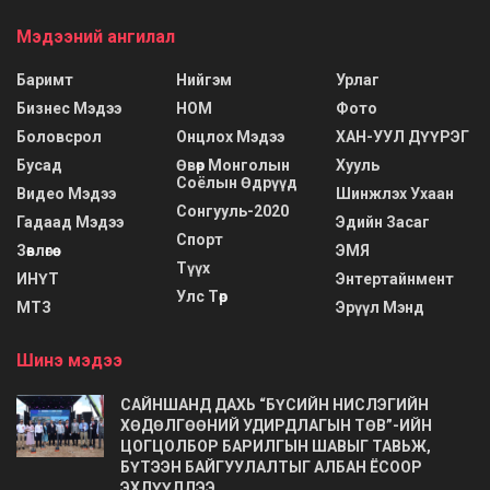
Мэдээний ангилал
Баримт
Нийгэм
Урлаг
Бизнес Мэдээ
НОМ
Фото
Боловсрол
Онцлох Мэдээ
ХАН-УУЛ ДҮҮРЭГ
Бусад
Өвөр Монголын
Хууль
Соёлын Өдрүүд
Видео Мэдээ
Шинжлэх Ухаан
Сонгууль-2020
Гадаад Мэдээ
Эдийн Засаг
Спорт
Зөвлөгөө
ЭМЯ
Түүх
ИНҮТ
Энтертайнмент
Улс Төр
МТЗ
Эрүүл Мэнд
Шинэ мэдээ
САЙНШАНД ДАХЬ “БҮСИЙН НИСЛЭГИЙН
ХӨДӨЛГӨӨНИЙ УДИРДЛАГЫН ТӨВ”-ИЙН
ЦОГЦОЛБОР БАРИЛГЫН ШАВЫГ ТАВЬЖ,
БҮТЭЭН БАЙГУУЛАЛТЫГ АЛБАН ЁСООР
ЭХЛҮҮЛЛЭЭ