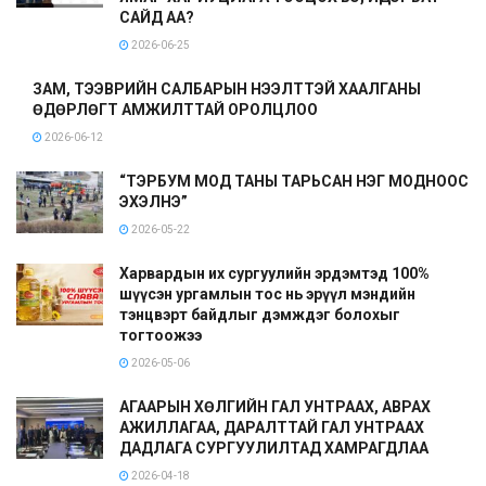
САЙД АА?
2026-06-25
ЗАМ, ТЭЭВРИЙН САЛБАРЫН НЭЭЛТТЭЙ ХААЛГАНЫ
ӨДӨРЛӨГТ АМЖИЛТТАЙ ОРОЛЦЛОО
2026-06-12
“ТЭРБУМ МОД ТАНЫ ТАРЬСАН НЭГ МОДНООС
ЭХЭЛНЭ”
2026-05-22
Харвардын их сургуулийн эрдэмтэд 100%
шүүсэн ургамлын тос нь эрүүл мэндийн
тэнцвэрт байдлыг дэмждэг болохыг
тогтоожээ
2026-05-06
АГААРЫН ХӨЛГИЙН ГАЛ УНТРААХ, АВРАХ
АЖИЛЛАГАА, ДАРАЛТТАЙ ГАЛ УНТРААХ
ДАДЛАГА СУРГУУЛИЛТАД ХАМРАГДЛАА
2026-04-18