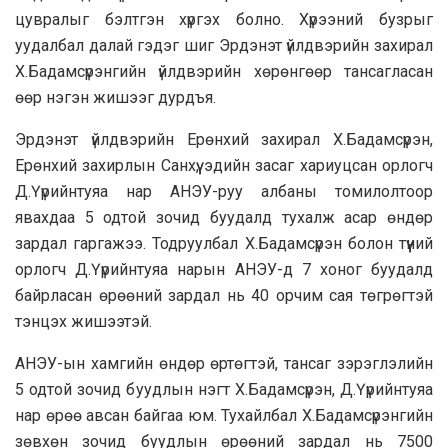
цувралыг бэлтгэн хүргэх болно. Хүрээний бузрыг
уудалбал далай гэдэг шиг Эрдэнэт үйлдвэрийн захирал
Х.Бадамсүрэнгийн үйлдвэрийн хөрөнгөөр тансагласан
өөр нэгэн жишээг дурдъя.
Эрдэнэт үйлдвэрийн Ерөнхий захирал Х.Бадамсүрэн,
Ерөнхий захирлын Санхүү, эдийн засаг хариуцсан орлогч
Д.Үүрийнтуяа нар АНЭУ-руу албаны томилолтоор
явахдаа 5 одтой зочид буудалд тухалж асар өндөр
зардал гаргажээ. Тодруулбал Х.Бадамсүрэн болон түүний
орлогч Д.Үүрийнтуяа нарын АНЭУ-д 7 хоног буудалд
байрласан өрөөний зардал нь 40 орчим сая төгрөгтэй
тэнцэх жишээтэй.
АНЭУ-ын хамгийн өндөр өртөгтэй, тансаг зэрэглэлийн
5 одтой зочид буудлын нэгт Х.Бадамсүрэн, Д.Үүрийнтуяа
нар өрөө авсан байгаа юм. Тухайлбал Х.Бадамсүрэнгийн
зөвхөн зочид буудлын өрөөний зардал нь 7500