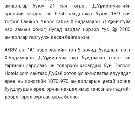
ам.доллар буюу 21 сая төгрөг, Д.Үүрийнтуяагийн
өрөөний зардал нь 6750 ам.доллар буюу 18.9 сая
төгрөг байжээ. Үүнээс гадна Х.Бадамсүрэн, Д.Үүрийнтуяа
нар замын хоног, бусад зардал нэрээр тус бүр 2200
ам.доллар гаргуулж авсан байгаа юм.
АНЭУ-ын “А” зэрэглэлийн топ-5 зочид буудлын нэгт
Х.Бадамсүрэн, Д.Үүрийнтуяа нар буудласан гэдэг нь
гаргасан зардлаас нь тодорхой харагдаж буй. Тэгвэл
Hotels.com сайтаас Дубай хотод үйл ажиллагаа явуулдаг
өрөө нь хоногийн 1070-970 ам.долларын үнэтэй зочид
буудлуудын өрөө, орчин нөхцөл ямар тансаг вэ гэдгийг
доорх гэрэл зургаас харж болно.