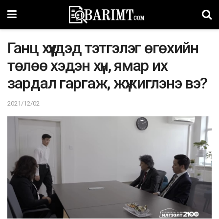
Ганц хүүхдэд тэтгэлэг өгөхийн
төлөө хэдэн хүн, ямар их
зардал гаргаж, жүжиглэнэ вэ?
2021/12/02