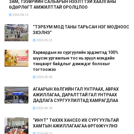
ЗАМ, ТЭЭВРИЙН САЛБАРЫН НЭЭЛТТЭЙ ХААЛГАНЫ
ӨДӨРЛӨГТ АМЖИЛТТАЙ ОРОЛЦЛОО
2026-06-12
“ТЭРБУМ МОД ТАНЫ ТАРЬСАН НЭГ МОДНООС
ЭХЭЛНЭ”
2026-05-22
Харвардын их сургуулийн эрдэмтэд 100%
шүүсэн ургамлын тос нь эрүүл мэндийн
тэнцвэрт байдлыг дэмждэг болохыг
тогтоожээ
2026-05-06
АГААРЫН ХӨЛГИЙН ГАЛ УНТРААХ, АВРАХ
АЖИЛЛАГАА, ДАРАЛТТАЙ ГАЛ УНТРААХ
ДАДЛАГА СУРГУУЛИЛТАД ХАМРАГДЛАА
2026-04-18
“ИНҮТ” ТӨХХК ХАНСЕО ИХ СУРГУУЛЬТАЙ
ХАМТЫН АЖИЛЛАГААГАА ӨРГӨЖҮҮЛНЭ
2026-04-12