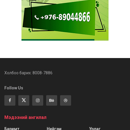
Холбоо барих: 8008-7886
Follow Us
Мэдээний ангилал
Баримт
Нийгэм
Урлаг