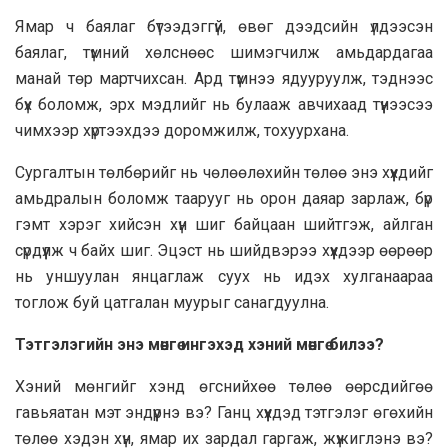
Ямар ч баялаг бүтээдэггүй, өвөг дээдсийн үлдээсэн
баялаг, түмний хөлснөөс шимэгчилж амьдардагаа
манай төр мартчихсан. Ард түмнээ ядууруулж, тэднээс
бүх боломж, эрх мэдлийг нь булааж авчихаад түүнээсээ
чимхээр хүртээхдээ доромжилж, тохуурхана.
Сургалтын төлбөрийг нь чөлөөлөхийн төлөө энэ хүүхдийг
амьдралын боломж таарууг нь орон даяар зарлаж, бүр
гэмт хэрэг хийсэн хүн шиг байцаан шийтгэж, айлган
сүрдүүлж ч байх шиг. Эцэст нь шийдвэрээ хүүхдээр өөрөөр
нь уншуулан янцаглаж суух нь идэх хулганаараа
тоглож буй цатгалан муурыг санагдуулна.
Тэтгэлэгийн энэ мөнгө ингэхэд хэний мөнгө билээ?
Хэний мөнгийг хэнд өгснийхөө төлөө өөрсдийгөө
гавьяатан мэт эндүүрнэ вэ? Ганц хүүхдэд тэтгэлэг өгөхийн
төлөө хэдэн хүн, ямар их зардал гаргаж, жүжиглэнэ вэ?