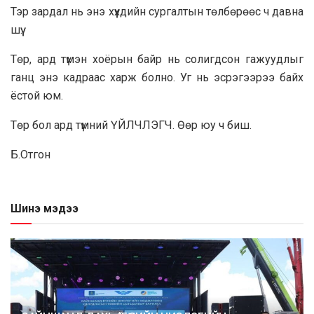
Тэр зардал нь энэ хүүхдийн сургалтын төлбөрөөс ч давна
шүү.
Төр, ард түмэн хоёрын байр нь солигдсон гажуудлыг
ганц энэ кадраас харж болно. Уг нь эсрэгээрээ байх
ёстой юм.
Төр бол ард түмний ҮЙЛЧЛЭГЧ. Өөр юу ч биш.
Б.Отгон
Шинэ мэдээ