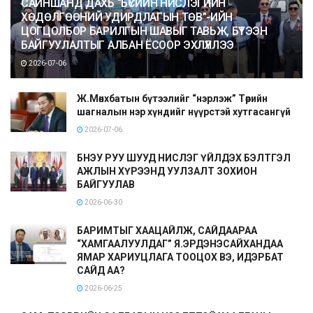
САЙНШАНД ДАХЬ “БҮСИЙН НИСЛЭГИЙН
ХӨДӨЛГӨӨНИЙ УДИРДЛАГЫН ТӨВ”-ИЙН
ЦОГЦОЛБОР БАРИЛГЫН ШАВЫГ ТАВЬЖ, БҮТЭЭН
БАЙГУУЛАЛТЫГ АЛБАН ЁСООР ЭХЛҮҮЛЛЭЭ
2026-07-06
Ж.Мөнхбатын бүтээлийг “нэрлэж” Төрийн
шагналын нэр хүндийг нүүрстэй хутгасангүй
2026-07-06
БНЭУ РУУ ШУУД НИСЛЭГ ҮЙЛДЭХ БЭЛТГЭЛ
АЖЛЫН ХҮРЭЭНД УУЛЗАЛТ ЗОХИОН
БАЙГУУЛАВ
2026-06-30
БАРИМТЫГ ХААЦАЙЛЖ, САЙДААРАА
“ХАМГААЛУУЛДАГ” Я.ЭРДЭНЭСАЙХАНДАА
ЯМАР ХАРИУЦЛАГА ТООЦОХ ВЭ, ИДЭРБАТ
САЙД АА?
2026-06-25