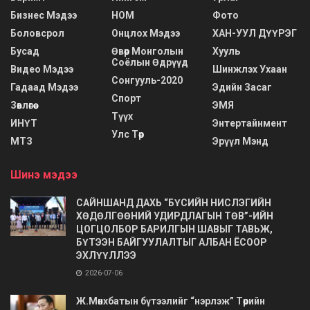
Бизнес Мэдээ
НОМ
Фото
Боловсрол
Онцлох Мэдээ
ХАН-УУЛ ДҮҮРЭГ
Бусад
Өвөр Монголын
Хууль
Соёлын Өдрүүд
Видео Мэдээ
Шинжлэх Ухаан
Сонгууль-2020
Гадаад Мэдээ
Эдийн Засаг
Спорт
Зөвлөгөө
ЭМЯ
Түүх
ИНҮТ
Энтертайнмент
Улс Төр
МТЗ
Эрүүл Мэнд
Шинэ мэдээ
САЙНШАНД ДАХЬ “БҮСИЙН НИСЛЭГИЙН
ХӨДӨЛГӨӨНИЙ УДИРДЛАГЫН ТӨВ”-ИЙН
ЦОГЦОЛБОР БАРИЛГЫН ШАВЫГ ТАВЬЖ,
БҮТЭЭН БАЙГУУЛАЛТЫГ АЛБАН ЁСООР
ЭХЛҮҮЛЛЭЭ
2026-07-06
Ж.Мөнхбатын бүтээлийг “нэрлэж” Төрийн