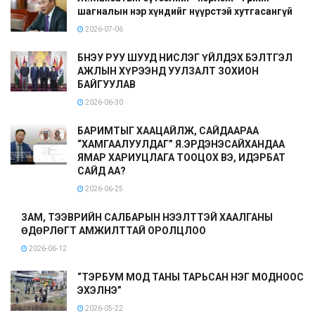
шагналын нэр хүндийг нүүрстэй хутгасангүй
2026-07-06
БНЭУ РУУ ШУУД НИСЛЭГ ҮЙЛДЭХ БЭЛТГЭЛ
АЖЛЫН ХҮРЭЭНД УУЛЗАЛТ ЗОХИОН
БАЙГУУЛАВ
2026-06-30
БАРИМТЫГ ХААЦАЙЛЖ, САЙДААРАА
“ХАМГААЛУУЛДАГ” Я.ЭРДЭНЭСАЙХАНДАА
ЯМАР ХАРИУЦЛАГА ТООЦОХ ВЭ, ИДЭРБАТ
САЙД АА?
2026-06-25
ЗАМ, ТЭЭВРИЙН САЛБАРЫН НЭЭЛТТЭЙ ХААЛГАНЫ
ӨДӨРЛӨГТ АМЖИЛТТАЙ ОРОЛЦЛОО
2026-06-12
“ТЭРБУМ МОД ТАНЫ ТАРЬСАН НЭГ МОДНООС
ЭХЭЛНЭ”
2026-05-22