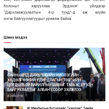
болсныг харууллаа. Эрдэнэт үйлдвэр
“Дархлаажуулалтын 4-р тунд”-д аж ахуйн
нэгж байгууллагуудыг уриалж байна.
Шинэ мэдээ
САЙНШАНД ДАХЬ “БҮСИЙН НИСЛЭГИЙН
ХӨДӨЛГӨӨНИЙ УДИРДЛАГЫН ТӨВ”-ИЙН
ЦОГЦОЛБОР БАРИЛГЫН ШАВЫГ ТАВЬЖ, БҮТЭЭН
БАЙГУУЛАЛТЫГ АЛБАН ЁСООР ЭХЛҮҮЛЛЭЭ
2026-07-06
Ж.Мөнхбатын бүтээлийг “нэрлэж” Төрийн