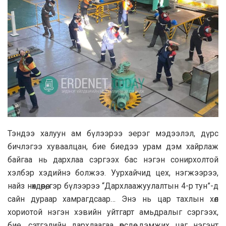
Тэндээ халуун ам бүлээрээ эерэг мэдээлэл, дүрс
бичлэгээ хуваалцан, бие биедээ урам дэм хайрлаж
байгаа нь дархлаа сэргээх бас нэгэн сонирхолтой
хэлбэр хэдийнэ болжээ. Уурхайчид цех, нэгжээрээ,
найз нөхдөөрөө, гэр бүлээрээ “Дархлаажуулалтын 4-р тун”-д
сайн дураар хамрагдсаар… Энэ нь цар тахлын хөл
хориотой нэгэн хэвийн уйтгарт амьдралыг сэргээх,
бие, сэтгэлийн дархлаагаа өөрсдөө дэмжих цаг нэгэнт