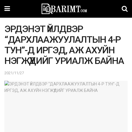
ЭРДЭНЭТ ҮЙЛДВЭР
“ДАРХЛААЖУУЛАЛТЫН 4-Р
ТУН”-Д ИРГЭД, АЖ АХУЙН
НЭГЖҮҮДИЙГ УРИАЛЖ БАЙНА
2021/11/27