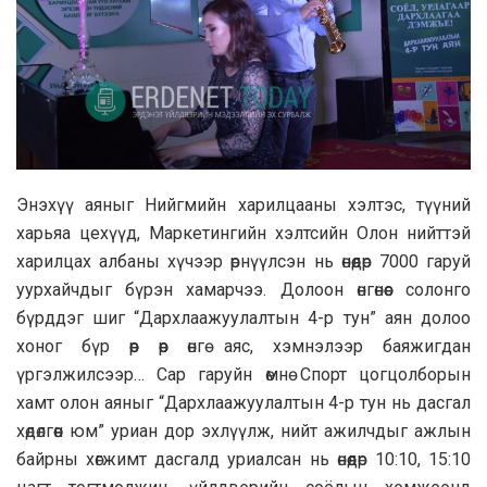
Энэхүү аяныг Нийгмийн харилцааны хэлтэс, түүний
харьяа цехүүд, Маркетингийн хэлтсийн Олон нийттэй
харилцах албаны хүчээр өрнүүлсэн нь өнөөдөр 7000 гаруй
уурхайчдыг бүрэн хамарчээ. Долоон өнгөнөөс солонго
бүрддэг шиг “Дархлаажуулалтын 4-р тун” аян долоо
хоног бүр өөр өөр өнгө аяс, хэмнэлээр баяжигдан
үргэлжилсээр… Сар гаруйн өмнө Спорт цогцолборын
хамт олон аяныг “Дархлаажуулалтын 4-р тун нь дасгал
хөдөлгөөн юм” уриан дор эхлүүлж, нийт ажилчдыг ажлын
байрны хөгжимт дасгалд уриалсан нь өнөөдөр 10:10, 15:10