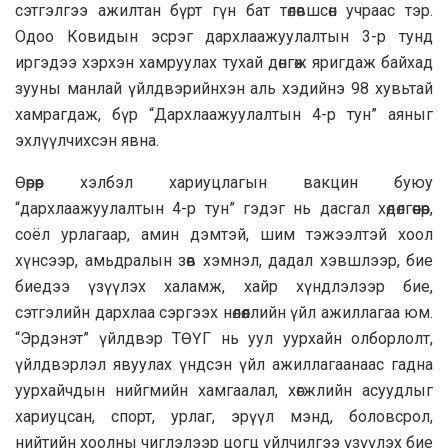
сэтгэлгээ ажилтан бүрт гүн бат төлөвшсөн учраас тэр.
Одоо Ковидын эсрэг дархлаажуулалтын 3-р тунд
иргэдээ хэрхэн хамруулах тухай дөнгөж яригдаж байхад
зууны манлай үйлдвэрийнхэн аль хэдийнэ 98 хувьтай
хамрагдаж, бүр “Дархлаажуулалтын 4-р тун” аяныг
эхлүүлчихсэн явна.
Өөрөөр хэлбэл хариуцлагын вакцин буюу
“дархлаажуулалтын 4-р тун” гэдэг нь дасгал хөдөлгөөнөөр,
соёл урлагаар, амин дэмтэй, шим тэжээлтэй хоол
хүнсээр, амьдралын зөв хэмнэл, дадал хэвшлээр, бие
биедээ үзүүлэх халамж, хайр хүндлэлээр бие,
сэтгэлийн дархлаа сэргээх нөлөөллийн үйл ажиллагаа юм.
“Эрдэнэт” үйлдвэр ТӨҮГ нь уул уурхайн олборлолт,
үйлдвэрлэл явуулах үндсэн үйл ажиллагаанаас гадна
уурхайчдын нийгмийн хамгаалал, хөгжлийн асуудлыг
хариуцсан, спорт, урлаг, эрүүл мэнд, боловсрол,
нийтийн хоолны чиглэлээр цогц үйлчилгээ үзүүлэх бие