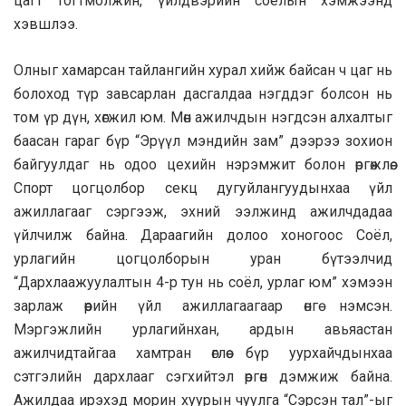
цагт тогтмолжин, үйлдвэрийн соёлын хэмжээнд
хэвшлээ.
Олныг хамарсан тайлангийн хурал хийж байсан ч цаг нь
болоход түр завсарлан дасгалдаа нэгддэг болсон нь
том үр дүн, хөгжил юм. Мөн ажилчдын нэгдсэн алхалтыг
баасан гараг бүр “Эрүүл мэндийн зам” дээрээ зохион
байгуулдаг нь одоо цехийн нэрэмжит болон өргөжлөө.
Спорт цогцолбор секц дугуйлангуудынхаа үйл
ажиллагааг сэргээж, эхний ээлжинд ажилчдадаа
үйлчилж байна. Дараагийн долоо хоногоос Соёл,
урлагийн цогцолборын уран бүтээлчид
“Дархлаажуулалтын 4-р тун нь соёл, урлаг юм” хэмээн
зарлаж өөрийн үйл ажиллагаагаар өнгө нэмсэн.
Мэргэжлийн урлагийнхан, ардын авьяастан
ажилчидтайгаа хамтран өглөө бүр уурхайчдынхаа
сэтгэлийн дархлааг сэгхийтэл өргөн дэмжиж байна.
Ажилдаа ирэхэд морин хуурын чуулга “Сэрсэн тал”-ыг