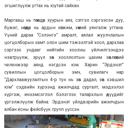
эгшиглүүлж угтах нь юутай сайхан.
Маргааш нь төгөлдөр хуурын аяз, сэтгэл сэргээсэн дуу,
бүжиг, нөгөөдөр нь ардын хөгжим, хөөмий уянгалж угтана.
Үүний дараа “Сэлэнгэ” амралт, аялал жуулчлалын
цогцолборын хамт олон шим тэжээлтэй хоол, дархлаа
сэргээх ундааг нийтийн хоолны үйлчилгээндээ
нэвтрүүлж, эрүүл зөв хооллолтын цахим зөвлөгөөний
челенжээр аянд нэгдсэн юм. Харин “Эрдэнэт”
сувиллын цогцолборын эмч, сувилагч нар
“Дархлаажуулалтын 4-р тун нь зөв дадал, зөв хэвшил
юм” сэдвийн хүрээнд ажилчдад сургалт, мэдээлэл
хүргэж, инээмсэглэл бэлэглэх талархлын өдүүдийг
үргэлжлүүлж байна. Эрдэнэт үйлдвэрийн ажилчдын
албан ёсны фейсбүүк групп үүссэн.