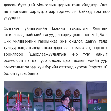
даасан бүтэцтэй Монголын цорын ганц үйлдвэр. Энэ
нь нийгмийн хариуцлагаар тэргүүлэгч байхад том нөлөө
үзүүлдэг.
Эрдэнэт үйлдвэрийн Ерөнхий захирлын Хамтын
ажиллагаа, нийгмийн асуудал хариуцсан орлогч Ц.Бат-
Энх үйлдвэрийн газрынхаа энэ онцлог, давуу талд
тулгуурлан, ажилчдынхаа дархлааг хамгаалах, сэргээх
зорилгоор “Дархлаажуулалтын 4-р тун” аяныг
эхлүүлсэн нь цаг үеэ олсон, цар тахлын үеийн уур
амьсгалыг зөөллөсөн, хүн бүрийн сэтгэлд хүрсэн “сэргээш”
болон түгэж байна.