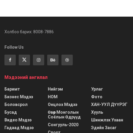
Холбоо барих: 8008-7886
Follow Us
Мэдээний ангилал
Баримт
Нийгэм
Урлаг
Бизнес Мэдээ
НОМ
Фото
Боловсрол
Онцлох Мэдээ
ХАН-УУЛ ДҮҮРЭГ
Бусад
Өвөр Монголын
Хууль
Соёлын Өдрүүд
Видео Мэдээ
Шинжлэх Ухаан
Сонгууль-2020
Гадаад Мэдээ
Эдийн Засаг
Спорт