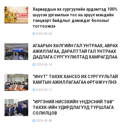
Харвардын их сургуулийн эрдэмтэд 100%
шүүсэн ургамлын тос нь эрүүл мэндийн
тэнцвэрт байдлыг дэмждэг болохыг
тогтоожээ
2026-05-06
АГААРЫН ХӨЛГИЙН ГАЛ УНТРААХ, АВРАХ
АЖИЛЛАГАА, ДАРАЛТТАЙ ГАЛ УНТРААХ
ДАДЛАГА СУРГУУЛИЛТАД ХАМРАГДЛАА
2026-04-18
“ИНҮТ” ТӨХХК ХАНСЕО ИХ СУРГУУЛЬТАЙ
ХАМТЫН АЖИЛЛАГААГАА ӨРГӨЖҮҮЛНЭ
2026-04-12
“ИРГЭНИЙ НИСЭХИЙН ҮНДЭСНИЙ ТӨВ”
ТӨХХК-ИЙН УДИРДЛАГУУД ТУРШЛАГА
СОЛИЛЦОВ
2026-04-08