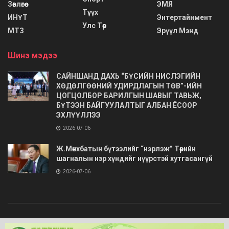
Зөвлөгөө
ЭМЯ
Түүх
ИНҮТ
Энтертайнмент
Улс Төр
МТЗ
Эрүүл Мэнд
Шинэ мэдээ
САЙНШАНД ДАХЬ “БҮСИЙН НИСЛЭГИЙН
ХӨДӨЛГӨӨНИЙ УДИРДЛАГЫН ТӨВ”-ИЙН
ЦОГЦОЛБОР БАРИЛГЫН ШАВЫГ ТАВЬЖ,
БҮТЭЭН БАЙГУУЛАЛТЫГ АЛБАН ЁСООР
ЭХЛҮҮЛЛЭЭ
2026-07-06
Ж.Мөнхбатын бүтээлийг “нэрлэж” Төрийн
шагналын нэр хүндийг нүүрстэй хутгасангүй
2026-07-06
© 2020
Barimt.com
- Зохиогчийн эрх хуулиар хамгаалагдсан. Загварыг