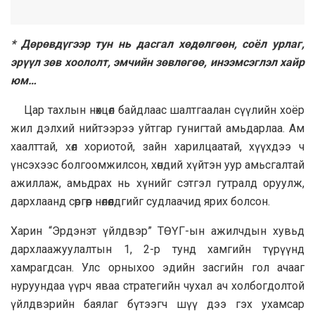
* Дөрөвдүгээр тун нь дасгал хөдөлгөөн, соёл урлаг,
эрүүл зөв хоололт, эмчийн зөвлөгөө, инээмсэглэл хайр
юм…
Цар тахлын нөхцөл байдлаас шалтгаалан сүүлийн хоёр
жил дэлхий нийтээрээ уйтгар гунигтай амьдарлаа. Ам
хаалттай, хөл хориотой, зайн харилцаатай, хүүхдээ ч
үнсэхээс болгоомжилсон, хөндий хүйтэн уур амьсгалтай
ажиллаж, амьдрах нь хүнийг сэтгэл гутралд оруулж,
дархлаанд сөргөөр нөлөөлдгийг судлаачид ярих болсон.
Харин “Эрдэнэт үйлдвэр” ТӨҮГ-ын ажилчдын хувьд
дархлаажуулалтын 1, 2-р тунд хамгийн түрүүнд
хамрагдсан. Улс орныхоо эдийн засгийн гол ачааг
нуруундаа үүрч яваа стратегийн чухал ач холбогдолтой
үйлдвэрийн баялаг бүтээгч шүү дээ гэх ухамсар