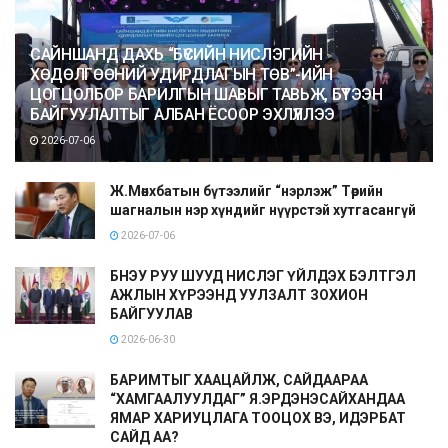
САЙНШАНД ДАХЬ “БҮСИЙН НИСЛЭГИЙН
ХӨДӨЛГӨӨНИЙ УДИРДЛАГЫН ТӨВ”-ИЙН
ЦОГЦОЛБОР БАРИЛГЫН ШАВЫГ ТАВЬЖ, БҮТЭЭН
БАЙГУУЛАЛТЫГ АЛБАН ЁСООР ЭХЛҮҮЛЛЭЭ
2026-07-06
Ж.Мөнхбатын бүтээлийг “нэрлэж” Төрийн
шагналын нэр хүндийг нүүрстэй хутгасангүй
2026-07-06
БНЭУ РУУ ШУУД НИСЛЭГ ҮЙЛДЭХ БЭЛТГЭЛ
АЖЛЫН ХҮРЭЭНД УУЛЗАЛТ ЗОХИОН
БАЙГУУЛАВ
2026-06-30
БАРИМТЫГ ХААЦАЙЛЖ, САЙДААРАА
“ХАМГААЛУУЛДАГ” Я.ЭРДЭНЭСАЙХАНДАА
ЯМАР ХАРИУЦЛАГА ТООЦОХ ВЭ, ИДЭРБАТ
САЙД АА?