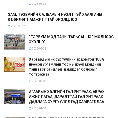
2026-06-25
ЗАМ, ТЭЭВРИЙН САЛБАРЫН НЭЭЛТТЭЙ ХААЛГАНЫ
ӨДӨРЛӨГТ АМЖИЛТТАЙ ОРОЛЦЛОО
2026-06-12
“ТЭРБУМ МОД ТАНЫ ТАРЬСАН НЭГ МОДНООС
ЭХЭЛНЭ”
2026-05-22
Харвардын их сургуулийн эрдэмтэд 100%
шүүсэн ургамлын тос нь эрүүл мэндийн
тэнцвэрт байдлыг дэмждэг болохыг
тогтоожээ
2026-05-06
АГААРЫН ХӨЛГИЙН ГАЛ УНТРААХ, АВРАХ
АЖИЛЛАГАА, ДАРАЛТТАЙ ГАЛ УНТРААХ
ДАДЛАГА СУРГУУЛИЛТАД ХАМРАГДЛАА
2026-04-18