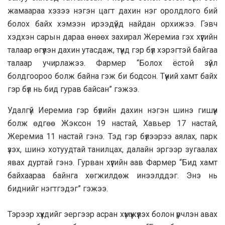
жамаараа хэзээ нэгэн цагт дахин нэг оролдлого бий
болох байх хэмээн ирээдүйд найдан орхижээ. Гэвч
хэдхэн сарын дараа өнөөх захирал Жеремиа гэх хүүгийн
талаар өгүүлэн дахин утасдаж, түүнд гэр бүл хэрэгтэй байгаа
талаар учирлажээ. Фармер “Болох ёстой зүйл
болдгоороо болж байна гэж би бодсон. Түүний хамт байх
гэр бүл нь бид гурав байсан” гэжээ.
Удалгүй Иеремиа гэр бүлийн дахин нэгэн шинэ гишүүн
болж өдгөө Жэксон 19 настай, Хавьер 17 настай,
Жеремиа 11 настай гэнэ. Тэд гэр бүлээрээ аялах, парк
үзэх, шинэ хотуудтай танилцах, далайн эргээр зугаалах
явах дуртай гэнэ. Гурван хүүгийн аав Фармер “Бид хамт
байхаараа байнга хөгжилдөж инээлддэг. Энэ нь
биднийг нэгтгэдэг” гэжээ.
Тэрээр хүүхдийг эергээр асран хүмүүжүүлэх болон үрчлэн авах