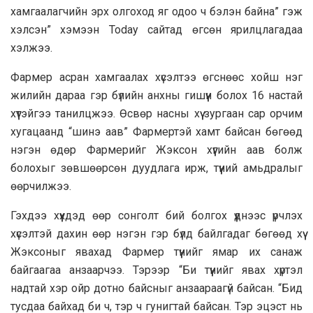
хамгаалагчийн эрх олгоход яг одоо ч бэлэн байна” гэж
хэлсэн” хэмээн Today сайтад өгсөн ярилцлагадаа
хэлжээ.
Фармер асран хамгаалах хүсэлтээ өгснөөс хойш нэг
жилийн дараа гэр бүлийн анхны гишүүн болох 16 настай
хүүтэйгээ танилцжээ. Өсвөр насны хүү зургаан сар орчим
хугацаанд “шинэ аав” Фармертэй хамт байсан бөгөөд
нэгэн өдөр Фармерийг Жэксон хүүгийн аав болж
болохыг зөвшөөрсөн дуудлага ирж, түүний амьдралыг
өөрчилжээ.
Гэхдээ хүүхдэд өөр сонголт бий болгох үүднээс үрчлэх
хүсэлтэй дахин өөр нэгэн гэр бүлд байлгадаг бөгөөд хүү
Жэксоныг явахад Фармер түүнийг ямар их санаж
байгаагаа анзаарчээ. Тэрээр “Би түүнийг явах хүртэл
надтай хэр ойр дотно байсныг анзаараагүй байсан. “Бид
тусдаа байхад би ч, тэр ч гунигтай байсан. Тэр эцэст нь