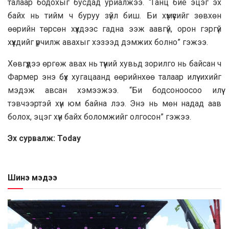
талаар бодохыг бусдад уриалжээ. “Ганц бие эцэг эх
байх нь тийм ч буруу зүйл биш. Би хүмүүсийг зөвхөн
өөрийн төрсөн хүүхдээс гадна ээж аавгүй, орон гэргүй
хүүхдийг үрчилж авахыг хэзээд дэмжих болно” гэжээ.
Хөвгүүдээ өргөж авах нь түүний хувьд зорилго нь байсан ч
Фармер энэ бүх хугацаанд өөрийнхөө талаар илүү ихийг
мэдэж авсан хэмээжээ. “Би бодсоноосоо илүү
тэвчээртэй хүн юм байна лээ. Энэ нь мөн надад аав
болох, эцэг хүн байх боломжийг олгосон” гэжээ.
Эх сурвалж: Today
Шинэ мэдээ