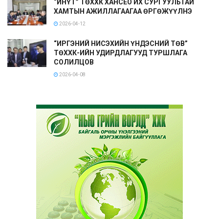
“ИНҮТ” ТӨХХК ХАНСЕО ИХ СУРГУУЛЬТАЙ
ХАМТЫН АЖИЛЛАГААГАА ӨРГӨЖҮҮЛНЭ
2026-04-12
“ИРГЭНИЙ НИСЭХИЙН ҮНДЭСНИЙ ТӨВ”
ТӨХХК-ИЙН УДИРДЛАГУУД ТУРШЛАГА
СОЛИЛЦОВ
2026-04-08