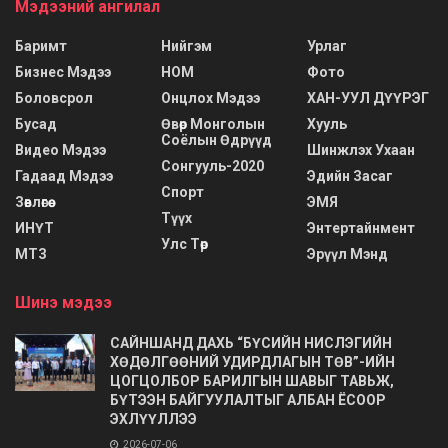
Мэдээний ангилал
Баримт
Нийгэм
Урлаг
Бизнес Мэдээ
НОМ
Фото
Боловсрол
Онцлох Мэдээ
ХАН-УУЛ ДҮҮРЭГ
Бусад
Өвөр Монголын
Хууль
Соёлын Өдрүүд
Видео Мэдээ
Шинжлэх Ухаан
Сонгууль-2020
Гадаад Мэдээ
Эдийн Засаг
Спорт
Зөвлөгөө
ЭМЯ
Түүх
ИНҮТ
Энтертайнмент
Улс Төр
МТЗ
Эрүүл Мэнд
Шинэ мэдээ
САЙНШАНД ДАХЬ “БҮСИЙН НИСЛЭГИЙН
ХӨДӨЛГӨӨНИЙ УДИРДЛАГЫН ТӨВ”-ИЙН
ЦОГЦОЛБОР БАРИЛГЫН ШАВЫГ ТАВЬЖ,
БҮТЭЭН БАЙГУУЛАЛТЫГ АЛБАН ЁСООР
ЭХЛҮҮЛЛЭЭ
2026-07-06