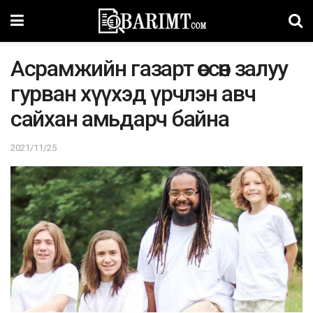
Асрамжийн газарт өссөн залуу
гурван хүүхэд үрчлэн авч
сайхан амьдарч байна
2021/11/25