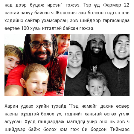
над дээр буцаж ирсэн” гэжээ. Тэр үед Фармер 22
настай залуу байсан ч Жэксоны аав болсон гэдгээ аль
хэдийнэ сайтар ухамсарлан, зөв шийдвэр гаргасандаа
өөртөө 100 хувь итгэлтэй байсан гэжээ.
Харин удаах хүүгийн тухайд “Тэд намайг дахин өсвөр
насны хүүхэдтэй болох уу, тэднийг ханьтай өсгөх үү гэж
асуусан. Хүүхэд ганцаардаж магадгүй учир энэ нь зөв ч
шийдвэр байж болох юм гэж би бодсон. Тиймээс