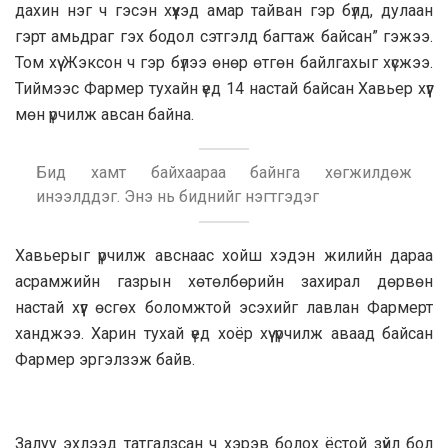
дахин нэг ч гэсэн хүүхэд амар тайван гэр бүлд, дулаан
гэрт амьдраг гэх бодол сэтгэлд багтаж байсан” гэжээ.
Том хүү Жэксон ч гэр бүлээ өнөр өтгөн байлгахыг хүсжээ.
Тиймээс Фармер тухайн үед 14 настай байсан Хавьер хүүг
мөн үрчилж авсан байна.
Бид хамт байхаараа байнга хөгжилдөж
инээлддэг. Энэ нь биднийг нэгтгэдэг
Хавьерыг үрчилж авснаас хойш хэдэн жилийн дараа
асрамжийн газрын хөтөлбөрийн захирал дөрвөн
настай хүүг өсгөх боломжтой эсэхийг лавлан Фармерт
ханджээ. Харин тухай үед хоёр хүү үрчилж аваад байсан
Фармер эргэлзэж байв.
Залуу эхлээд татгалзсан ч хэрэв болох ёстой зүйл бол