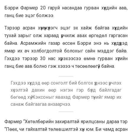
Бэрри Фармер 20 гаруй насандаа гурван хүүхдийн аав,
ганц бие эцэг болжээ.
Тэрээр асран хүмүүжүүлэгч эцэг эх хайж байгаа хүүхдийн
тухай зарыг олж хараад үрчилж авах өргөдөл гаргасан
байна. Асрамжийн газар өссөн Бэрри энэ нь хүүхдүүдэд
ямар их ач холбогдолтой болохыг сайн мэддэг байв.
Гэхдээ тэрээр 30 нас хүрэхээсээ өмнө гурван хүүгийн
ганц бие аав болно гэж хэзээ ч төсөөлөөгүй байна.
Гэхдээ хүүхдэд өөр сонголт бий болгох үүднээс үрчлэх
хүсэлтэй дахин өөр нэгэн гэр бүлд байлгадаг
бөгөөд хүү Жэксоныг явахад Фармер түүнийг ямар их
санаж байгаагаа анзаарчээ.
Фармер “Хөтөлбөрийн захиралтай ярилцсаны дараа тэр
“Пөөх, чи гайхалтай төлөвшилтэй хүн юм. Би чамд асран